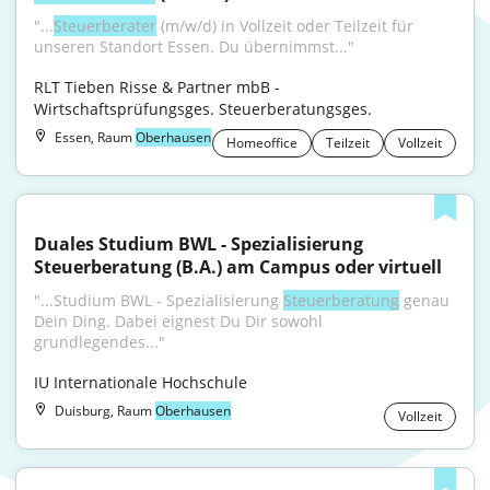
"...
Steuerberater
 (m/w/d) in Vollzeit oder Teilzeit für 
unseren Standort Essen. Du übernimmst..."
RLT Tieben Risse & Partner mbB - 
Wirtschaftsprüfungsges. Steuerberatungsges.
Essen, Raum
Oberhausen
Homeoffice
Teilzeit
Vollzeit
Duales Studium BWL - Spezialisierung 
Steuerberatung (B.A.) am Campus oder virtuell
"...Studium BWL - Spezialisierung 
Steuerberatung
 genau 
Dein Ding. Dabei eignest Du Dir sowohl 
grundlegendes..."
IU Internationale Hochschule
Duisburg, Raum
Oberhausen
Vollzeit