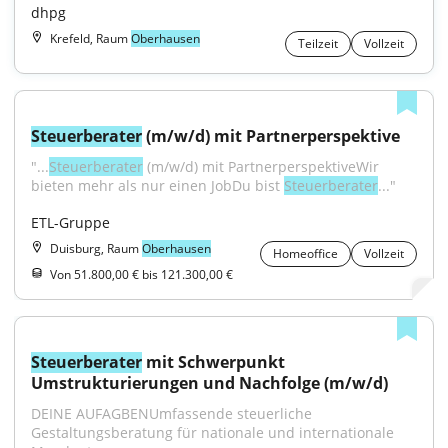
dhpg
Krefeld, Raum
Oberhausen
Teilzeit
Vollzeit
Steuerberater
 (m/w/d) mit Partnerperspektive
"...
Steuerberater
 (m/w/d) mit PartnerperspektiveWir 
bieten mehr als nur einen JobDu bist 
Steuerberater
..."
ETL-Gruppe
Duisburg, Raum
Oberhausen
Homeoffice
Vollzeit
Von 51.800,00 € bis 121.300,00 €
Steuerberater
 mit Schwerpunkt 
Umstrukturierungen und Nachfolge (m/w/d)
DEINE AUFAGBENUmfassende steuerliche 
Gestaltungsberatung für nationale und internationale 