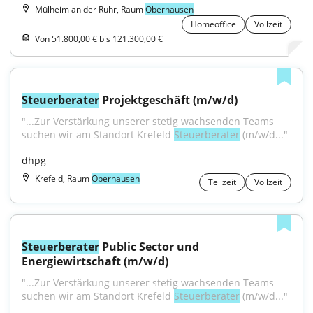
Mülheim an der Ruhr, Raum
Oberhausen
Homeoffice
Vollzeit
Von 51.800,00 € bis 121.300,00 €
Steuerberater
 Projektgeschäft (m/w/d)
"...Zur Verstärkung unserer stetig wachsenden Teams 
suchen wir am Standort Krefeld 
Steuerberater
 (m/w/d..."
dhpg
Krefeld, Raum
Oberhausen
Teilzeit
Vollzeit
Steuerberater
 Public Sector und 
Energiewirtschaft (m/w/d)
"...Zur Verstärkung unserer stetig wachsenden Teams 
suchen wir am Standort Krefeld 
Steuerberater
 (m/w/d..."