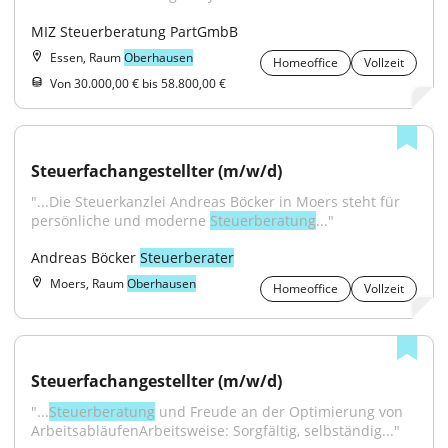
MIZ Steuerberatung PartGmbB
Essen, Raum
Oberhausen
Homeoffice
Vollzeit
Von 30.000,00 € bis 58.800,00 €
Steuerfachangestellter (m/w/d)
"...Die Steuerkanzlei Andreas Böcker in Moers steht für 
persönliche und moderne 
Steuerberatung
..."
Andreas Böcker 
Steuerberater
Moers, Raum
Oberhausen
Homeoffice
Vollzeit
Steuerfachangestellter (m/w/d)
"...
Steuerberatung
 und Freude an der Optimierung von 
ArbeitsabläufenArbeitsweise: Sorgfältig, selbständig..."