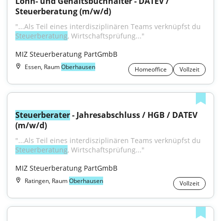
Lohn- und Gehaltsbuchhalter - DATEV / 
Steuerberatung (m/w/d)
"...Als Teil eines interdisziplinären Teams verknüpfst du 
Steuerberatung
, Wirtschaftsprüfung..."
MIZ Steuerberatung PartGmbB
Essen, Raum
Oberhausen
Homeoffice
Vollzeit
Steuerberater
 - Jahresabschluss / HGB / DATEV 
(m/w/d)
"...Als Teil eines interdisziplinären Teams verknüpfst du 
Steuerberatung
, Wirtschaftsprüfung..."
MIZ Steuerberatung PartGmbB
Ratingen, Raum
Oberhausen
Vollzeit