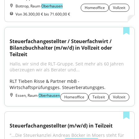
Bottrop, Raum
Oberhausen
Homeoffice
Vollzeit
Von 36.300,00 € bis 71.600,00 €
Steuerfachangestellter / Steuerfachwirt / 
Bilanzbuchhalter (m/w/d) in Vollzeit oder 
Teilzeit
Hallo, wir sind die RLT-Gruppe. Seit mehr als 60 Jahren 
überzeugen wir als Berater und...
RLT Tieben Risse & Partner mbB - 
Wirtschaftsprüfungsges. Steuerberatungsges.
Essen, Raum
Oberhausen
Homeoffice
Teilzeit
Vollzeit
Steuerfachangestellter (m/w/d) in Teilzeit
"...Die Steuerkanzlei Andreas Böcker in Moers steht für 