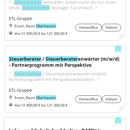
"...
Steuerberater
 (w/m/d)Wir bieten mehr als nur einen 
JobAls 
Steuerberater
/ Manager Tax (m/w/d..."
ETL-Gruppe
Essen, Raum
Oberhausen
Homeoffice
Vollzeit
Von 51.900,00 € bis 121.300,00 €
Steuerberater
 / 
Steuerberater
anwärter (m/w/d) 
- Partnerprogramm mit Perspektive
"...
Steuerberater
 / Steuerberateranwärter (m/w/d) - 
Partnerprogramm mit PerspektiveGestalten..."
ETL-Gruppe
Essen, Raum
Oberhausen
Homeoffice
Vollzeit
Von 51.800,00 € bis 121.300,00 €