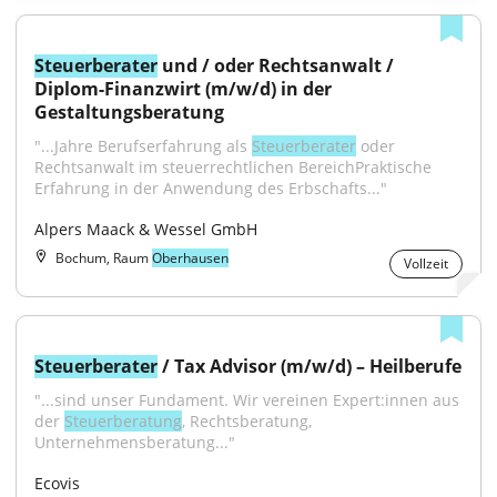
Steuerberater
 und / oder Rechtsanwalt / 
Diplom-Finanzwirt (m/w/d) in der 
Gestaltungsberatung
"...Jahre Berufserfahrung als 
Steuerberater
 oder 
Rechtsanwalt im steuerrechtlichen BereichPraktische 
Erfahrung in der Anwendung des Erbschafts..."
Alpers Maack & Wessel GmbH
Bochum, Raum
Oberhausen
Vollzeit
Steuerberater
 / Tax Advisor (m/w/d) – Heilberufe
"...sind unser Fundament. Wir vereinen Expert:innen aus 
der 
Steuerberatung
, Rechtsberatung, 
Unternehmensberatung..."
Ecovis