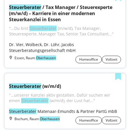
Steuerberater
 / Tax Manager / Steuerexperte 
(m/w/d) – Karriere in einer modernen 
Steuerkanzlei in Essen
"...Du bist 
Steuerberater
 (m/w/d), Tax Manager, 
Steuerexperte, Manager Tax, Senior Tax Consultant..."
Dr. Vier, Wolbeck, Dr. Löhr, Jacobs 
Steuerberatungsgesellschaft mbH
Essen, Raum
Oberhausen
Homeoffice
Vollzeit
Steuerberater
 (w/m/d)
"...unserer Kanzlei aktiv gestalten. Dafür suchen wir 
einen 
Steuerberater
 (w/m/d), der Lust hat..."
Steuerberater
 Matenaar-Emundts & Partner PartG mbB
Bochum, Raum
Oberhausen
Homeoffice
Vollzeit