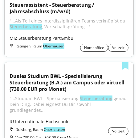
Steuerassistent - Steuerberatung / 
Jahresabschluss (m/w/d)
"...Als Teil eines interdisziplinären Teams verknüpfst du 
Steuerberatung
, Wirtschaftsprüfung..."
MIZ Steuerberatung PartGmbB
Ratingen, Raum
Oberhausen
Homeoffice
Vollzeit
Duales Studium BWL - Spezialisierung 
Steuerberatung (B.A.) am Campus oder virtuell 
(730.00 EUR pro Monat)
"...Studium BWL - Spezialisierung 
Steuerberatung
 genau 
Dein Ding. Dabei eignest Du Dir sowohl 
grundlegendes..."
IU Internationale Hochschule
Duisburg, Raum
Oberhausen
Vollzeit
Von 730,00 € bis 803,00 € pro Monat