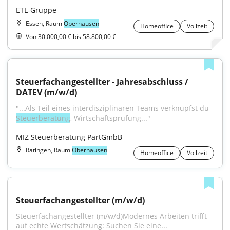
ETL-Gruppe
Essen, Raum
Oberhausen
Homeoffice
Vollzeit
Von 30.000,00 € bis 58.800,00 €
Steuerfachangestellter - Jahresabschluss / 
DATEV (m/w/d)
"...Als Teil eines interdisziplinären Teams verknüpfst du 
Steuerberatung
, Wirtschaftsprüfung..."
MIZ Steuerberatung PartGmbB
Ratingen, Raum
Oberhausen
Homeoffice
Vollzeit
Steuerfachangestellter (m/w/d)
Steuerfachangestellter (m/w/d)Modernes Arbeiten trifft 
auf echte Wertschätzung: Suchen Sie eine...