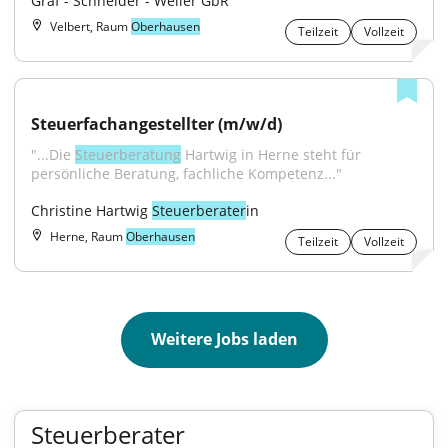
Graf - Schneider - Weiler GbR
Velbert, Raum
Oberhausen
Teilzeit
Vollzeit
Steuerfachangestellter (m/w/d)
"...Die 
Steuerberatung
 Hartwig in Herne steht für 
persönliche Beratung, fachliche Kompetenz..."
Christine Hartwig 
Steuerberater
in
Herne, Raum
Oberhausen
Teilzeit
Vollzeit
Weitere Jobs laden
Steuerberater