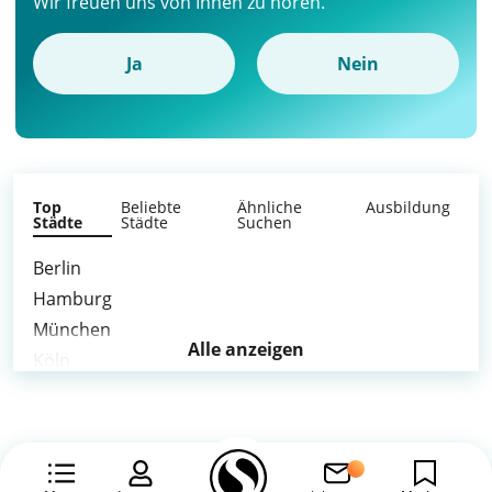
Wir freuen uns von Ihnen zu hören.
Ja
Nein
Top
Beliebte
Ähnliche
Ausbildung
Städte
Städte
Suchen
Berlin
Hamburg
München
Alle anzeigen
Köln
Frankfurt am Main
Stuttgart
Düsseldorf
Leipzig