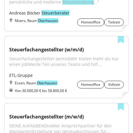
persönliche und moderne 
Steuerberatung
..."
Andreas Böcker 
Steuerberater
Moers, Raum
Oberhausen
Homeoffice
Teilzeit
Steuerfachangestellter (w/m/d)
Steuerfachangestellter (w/m/d)Wir bieten mehr als nur 
einen JobWerde Teil unseres Teams und hilf...
ETL-Gruppe
Essen, Raum
Oberhausen
Homeoffice
Vollzeit
Von 30.000,00 € bis 58.800,00 €
Steuerfachangestellter (m/w/d)
DEINE AUFAGBENDirekter Ansprechpartner für den 
MandantenErstellung von Jahresabschlüssen für...