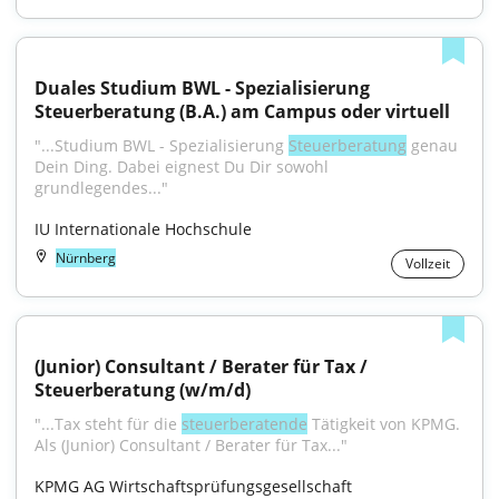
Duales Studium BWL - Spezialisierung 
Steuerberatung (B.A.) am Campus oder virtuell
"...Studium BWL - Spezialisierung 
Steuerberatung
 genau 
Dein Ding. Dabei eignest Du Dir sowohl 
grundlegendes..."
IU Internationale Hochschule
Nürnberg
Vollzeit
(Junior) Consultant / Berater für Tax / 
Steuerberatung (w/m/d)
"...Tax steht für die 
steuerberatende
 Tätigkeit von KPMG. 
Als (Junior) Consultant / Berater für Tax..."
KPMG AG Wirtschaftsprüfungsgesellschaft