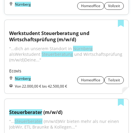
Nürnberg
Homeoffice
Vollzeit
Werkstudent Steuerberatung und 
Wirtschaftsprüfung (m/w/d)
"...dich an unserem Standort in 
Nürnberg
alsWerkstudent 
Steuerberatung
 und Wirtschaftsprüfung 
(m/w/d)Deine..."
Ecovis
Nürnberg
Homeoffice
Teilzeit
Von 22.000,00 € bis 42.500,00 €
Steuerberater
 (m/w/d)
"...
Steuerberater
 (m/w/d)Wir bieten mehr als nur einen 
JobWir, ETL Braunke & Kollegen..."