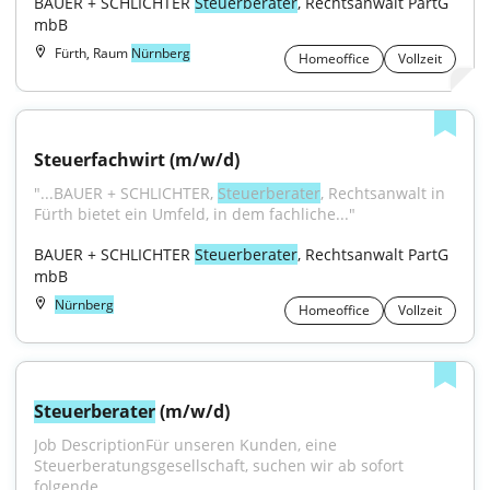
BAUER + SCHLICHTER 
Steuerberater
, Rechtsanwalt PartG 
mbB
Fürth, Raum
Nürnberg
Homeoffice
Vollzeit
Steuerfachwirt (m/w/d)
"...BAUER + SCHLICHTER, 
Steuerberater
, Rechtsanwalt in 
Fürth bietet ein Umfeld, in dem fachliche..."
BAUER + SCHLICHTER 
Steuerberater
, Rechtsanwalt PartG 
mbB
Nürnberg
Homeoffice
Vollzeit
Steuerberater
 (m/w/d)
Job DescriptionFür unseren Kunden, eine 
Steuerberatungsgesellschaft, suchen wir ab sofort 
folgende...