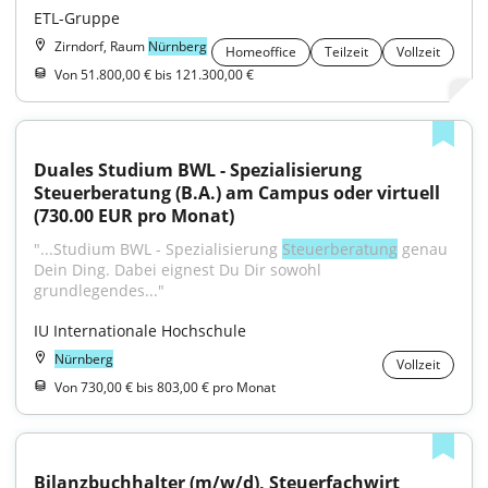
ETL-Gruppe
Zirndorf, Raum
Nürnberg
Homeoffice
Teilzeit
Vollzeit
Von 51.800,00 € bis 121.300,00 €
Duales Studium BWL - Spezialisierung 
Steuerberatung (B.A.) am Campus oder virtuell 
(730.00 EUR pro Monat)
"...Studium BWL - Spezialisierung 
Steuerberatung
 genau 
Dein Ding. Dabei eignest Du Dir sowohl 
grundlegendes..."
IU Internationale Hochschule
Nürnberg
Vollzeit
Von 730,00 € bis 803,00 € pro Monat
Bilanzbuchhalter (m/w/d), Steuerfachwirt 