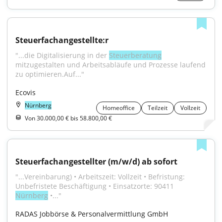
Steuerfachangestellte:r
"...die Digitalisierung in der 
Steuerberatung
mitzugestalten und Arbeitsabläufe und Prozesse laufend 
zu optimieren.Auf..."
Ecovis
Nürnberg
Homeoffice
Teilzeit
Vollzeit
Von 30.000,00 € bis 58.800,00 €
Steuerfachangestellter (m/w/d) ab sofort
"...Vereinbarung) • Arbeitszeit: Vollzeit • Befristung: 
Unbefristete Beschäftigung • Einsatzorte: 90411 
Nürnberg
 •..."
RADAS Jobbörse & Personalvermittlung GmbH