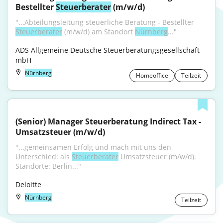
Bestellter 
Steuerberater
 (m/w/d)
"...Abteilungsleitung steuerliche Beratung - Bestellter 
Steuerberater
 (m/w/d) am Standort 
Nürnberg
..."
ADS Allgemeine Deutsche Steuerberatungsgesellschaft 
mbH
Nürnberg
Homeoffice
Teilzeit
(Senior) Manager Steuerberatung Indirect Tax - 
Umsatzsteuer (m/w/d)
"...gemeinsamen Erfolg und mach mit uns den 
Unterschied: als 
Steuerberater
 Umsatzsteuer (m/w/d). 
Standorte: Berlin..."
Deloitte
Nürnberg
Teilzeit