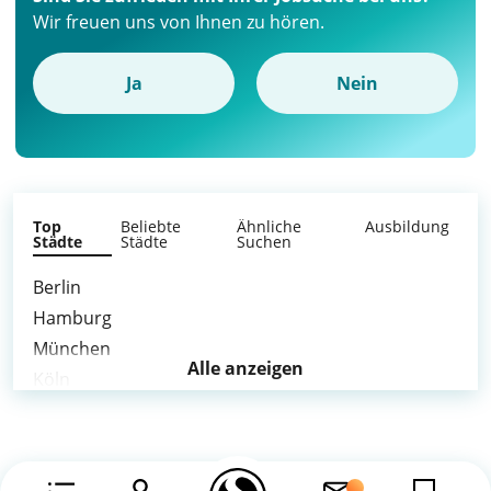
Wir freuen uns von Ihnen zu hören.
Ja
Nein
Top
Beliebte
Ähnliche
Ausbildung
Städte
Städte
Suchen
Berlin
Hamburg
München
Alle anzeigen
Köln
Frankfurt am Main
Stuttgart
Düsseldorf