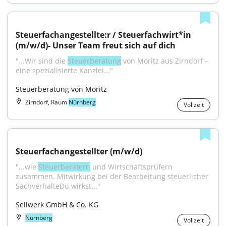
Steuerfachangestellte:r / Steuerfachwirt*in 
(m/w/d)- Unser Team freut sich auf dich
"...Wir sind die 
Steuerberatung
 von Moritz aus Zirndorf – 
eine spezialisierte Kanzlei..."
Steuerberatung von Moritz
Zirndorf, Raum
Nürnberg
Vollzeit
Steuerfachangestellter (m/w/d)
"...wie 
Steuerberatern
 und Wirtschaftsprüfern 
zusammen. Mitwirkung bei der Bearbeitung steuerlicher 
SachverhalteDu wirkst..."
Sellwerk GmbH & Co. KG
Nürnberg
Vollzeit