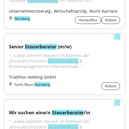
laufende 
Steuerberatung
 mit Leidenschaft..."
Unternehmensberatg., Wirtschaftsprüfg., Recht Karriere
Nürnberg
Homeoffice
Vollzeit
Senior 
Steuerberater
 (m/w)
"...sowie latenten Steuern im Rahmen der 
Jahresabschlüsse\n 
Steuerberatung
 & 
Risikomanagement\n Internationale..."
Triathlon Holding GmbH
Fürth, Raum
Nürnberg
Vollzeit
Wir suchen eine/n 
Steuerberater
/in
"...sowie latenten Steuern im Rahmen der 
Jahresabschlüsse\n 
Steuerberatung
 & 