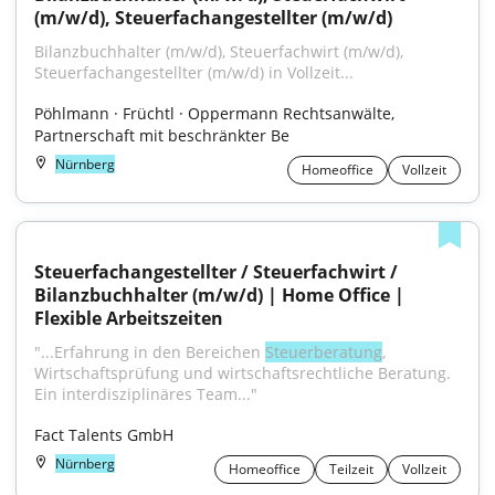
(m/w/d), Steuerfachangestellter (m/w/d)
Bilanzbuchhalter (m/w/d), Steuerfachwirt (m/w/d), 
Steuerfachangestellter (m/w/d) in Vollzeit...
Pöhlmann · Früchtl · Oppermann Rechtsanwälte, 
Partnerschaft mit beschränkter Be
Nürnberg
Homeoffice
Vollzeit
Steuerfachangestellter / Steuerfachwirt / 
Bilanzbuchhalter (m/w/d) | Home Office | 
Flexible Arbeitszeiten
"...Erfahrung in den Bereichen 
Steuerberatung
, 
Wirtschaftsprüfung und wirtschaftsrechtliche Beratung. 
Ein interdisziplinäres Team..."
Fact Talents GmbH
Nürnberg
Homeoffice
Teilzeit
Vollzeit