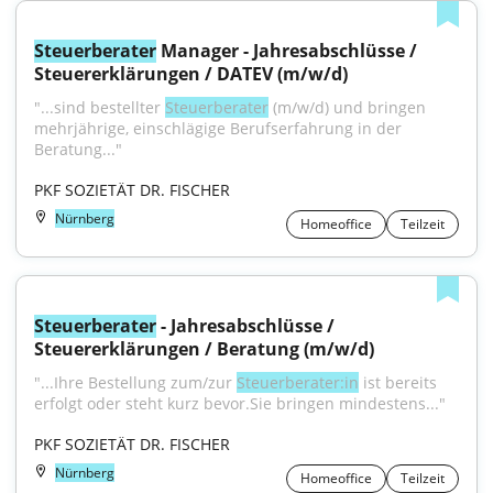
Steuerberater
 Manager - Jahresabschlüsse / 
Steuererklärungen / DATEV (m/w/d)
"...sind bestellter 
Steuerberater
 (m/w/d) und bringen 
mehrjährige, einschlägige Berufserfahrung in der 
Beratung..."
PKF SOZIETÄT DR. FISCHER
Nürnberg
Homeoffice
Teilzeit
Steuerberater
 - Jahresabschlüsse / 
Steuererklärungen / Beratung (m/w/d)
"...Ihre Bestellung zum/zur 
Steuerberater:in
 ist bereits 
erfolgt oder steht kurz bevor.Sie bringen mindestens..."
PKF SOZIETÄT DR. FISCHER
Nürnberg
Homeoffice
Teilzeit