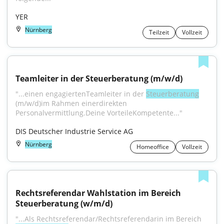
YER
Nürnberg
Teilzeit
Vollzeit
Teamleiter in der Steuerberatung (m/w/d)
"...einen engagiertenTeamleiter in der 
Steuerberatung
(m/w/d)im Rahmen einerdirekten 
Personalvermittlung.Deine VorteileKompetente..."
DIS Deutscher Industrie Service AG
Nürnberg
Homeoffice
Vollzeit
Rechtsreferendar Wahlstation im Bereich 
Steuerberatung (w/m/d)
"...Als Rechtsreferendar/Rechtsreferendarin im Bereich 