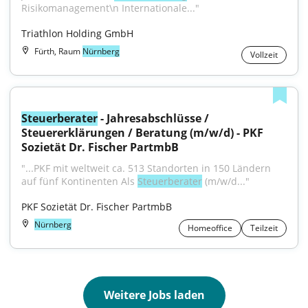
Risikomanagement\n Internationale..."
Triathlon Holding GmbH
Fürth, Raum
Nürnberg
Vollzeit
Steuerberater
 - Jahresabschlüsse / 
Steuererklärungen / Beratung (m/w/d) - PKF 
Sozietät Dr. Fischer PartmbB
"...PKF mit weltweit ca. 513 Standorten in 150 Ländern 
auf fünf Kontinenten Als 
Steuerberater
 (m/w/d..."
PKF Sozietät Dr. Fischer PartmbB
Nürnberg
Homeoffice
Teilzeit
Weitere Jobs laden