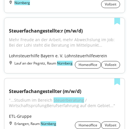
Nürnberg
Vollzeit
Steuerfachangestellte:r (m/w/d)
Mehr Freude an der Arbeit, mehr Abwechslung im Job: 
Bei der Lohi steht die Beratung im Mittelpunkt...
Lohnsteuerhilfe Bayern e. V. Lohnsteuerhilfeverein
Lauf an der Pegnitz, Raum
Nürnberg
Homeoffice
Vollzeit
Steuerfachangestellter (m/w/d)
"...Studium im Bereich 
Steuerberatung
 / 
WirtschaftsprüfungBerufserfahrung auf dem Gebiet..."
ETL-Gruppe
Erlangen, Raum
Nürnberg
Homeoffice
Vollzeit