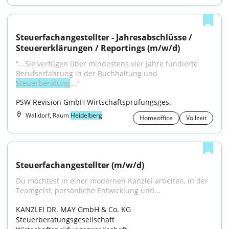
Steuerfachangestellter - Jahresabschlüsse / 
Steuererklärungen / Reportings (m/w/d)
"...Sie verfügen über mindestens vier Jahre fundierte 
Berufserfahrung in der Buchhaltung und 
Steuerberatung
..."
PSW Revision GmbH Wirtschaftsprüfungsges.
Walldorf, Raum
Heidelberg
Homeoffice
Vollzeit
Steuerfachangestellter (m/w/d)
Du möchtest in einer modernen Kanzlei arbeiten, in der 
Teamgeist, persönliche Entwicklung und...
KANZLEI DR. MAY GmbH & Co. KG 
Steuerberatungsgesellschaft 