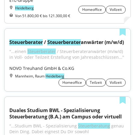
ETL-Gruppe
Heidelberg
Homeoffice
Vollzeit
Von 51.800,00 € bis 121.300,00 €
Steuerberater
 / 
Steuerberater
anwärter (m/w/d)
"...einen 
Steuerberater
 / Steuerberateranwärter (m/w/d) 
in Voll- oder Teilzeit Erstellung von Jahresabschlüssen..."
NOVO Treuhand GmbH & Co.KG
Mannheim, Raum
Heidelberg
Homeoffice
Teilzeit
Vollzeit
Duales Studium BWL - Spezialisierung 
Steuerberatung (B.A.) am Campus oder virtuell
"...Studium BWL - Spezialisierung 
Steuerberatung
 genau 
Dein Ding. Dabei eignest Du Dir sowohl 