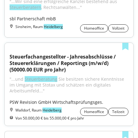
"...Wir sind eine erfolgreiche Kanzlei bestehend aus 
Steuerberatern
, Rechtsanwälten..."
sbl Partnerschaft mbB
Sinsheim, Raum
Heidelberg
Homeoffice
Vollzeit
Steuerfachangestellter - Jahresabschlüsse / 
Steuererklärungen / Reportings (m/w/d) 
(50000.00 EUR pro Jahr)
"...und 
Steuerberatung
 Sie besitzen sichere Kenntnisse 
im Umgang mit Stotax und schätzen ein digitales 
Arbeitsumfeld..."
PSW Revision GmbH Wirtschaftsprüfungsges.
Walldorf, Raum
Heidelberg
Homeoffice
Teilzeit
Von 50.000,00 € bis 55.000,00 € pro Jahr