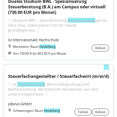
Duales Studium BWL - Spezialisierung 
Steuerberatung (B.A.) am Campus oder virtuell 
(730.00 EUR pro Monat)
"...Studium BWL - Spezialisierung 
Steuerberatung
 genau 
Dein Ding. Dabei eignest Du Dir sowohl 
grundlegendes..."
IU Internationale Hochschule
Mannheim, Raum
Heidelberg
Vollzeit
Von 730,00 € bis 803,00 € pro Monat
Steuerfachangestellter / Steuerfachwirt (m/w/d)
"...in 
Steuerberatung
, Wirtschaftsprüfung und 
Rechtsberatung. Wir betreuen Mandanten aus den 
unterschiedlichsten..."
jobevo GmbH
Schwetzingen, Raum
Heidelberg
Teilzeit
Vollzeit