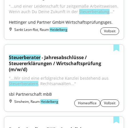
"...und einer Leidenschaft für zeitgemäße Arbeitsweisen. 
Wenn auch Du Deine Zukunft in der 
Steuerberatung
..."
Hettinger und Partner GmbH Wirtschaftsprüfungsges.
Sankt Leon-Rot, Raum
Heidelberg
Vollzeit
Steuerberater
 - Jahresabschlüsse / 
Steuererklärungen / Wirtschaftsprüfung 
(m/w/d)
"...Wir sind eine erfolgreiche Kanzlei bestehend aus 
Steuerberatern
, Rechtsanwälten..."
sbl Partnerschaft mbB
Sinsheim, Raum
Heidelberg
Homeoffice
Vollzeit