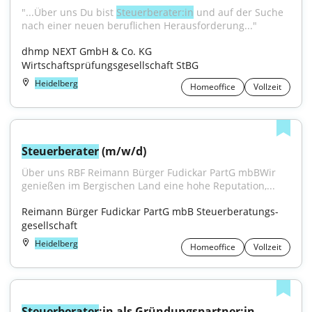
"...Über uns Du bist 
Steuerberater:in
 und auf der Suche 
nach einer neuen beruflichen Herausforderung..."
dhmp NEXT GmbH & Co. KG 
Wirtschaftsprüfungsgesellschaft StBG
Heidelberg
Homeoffice
Vollzeit
Steuerberater
 (m/w/d)
Über uns RBF Reimann Bürger Fudickar PartG mbBWir 
genießen im Bergischen Land eine hohe Reputation,...
Reimann Bürger Fudickar PartG mbB Steuerberatungs­
gesellschaft
Heidelberg
Homeoffice
Vollzeit
Steuerberater
:in als Gründungspartner:in 