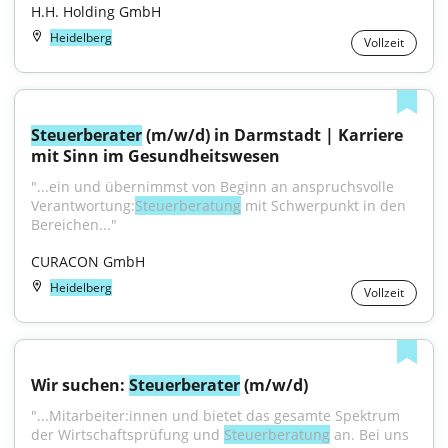
H.H. Holding GmbH
Heidelberg
Vollzeit
Steuerberater
 (m/w/d) in Darmstadt | Karriere 
mit Sinn im Gesundheitswesen
"...ein und übernimmst von Beginn an anspruchsvolle 
Verantwortung:
Steuerberatung
 mit Schwerpunkt in den 
Bereichen..."
CURACON GmbH
Heidelberg
Vollzeit
Wir suchen: 
Steuerberater
 (m/w/d)
"...Mitarbeiter:innen und bietet das gesamte Spektrum 
der Wirtschaftsprüfung und 
Steuerberatung
 an. Bei uns 