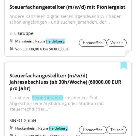
Steuerfachangestellter (m/w/d) mit Pioniergeist
Andere Kanzleien digitalisieren irgendwann.Wir haben 
schon angefangen - und suchen jemanden, der...
ETL-Gruppe
Mannheim, Raum
Heidelberg
Homeoffice
Vollzeit
Von 30.000,00 € bis 58.800,00 €
Steuerfachangestellte:r (m/w/d) 
Jahresabschluss (ab 30h/Woche) (60000.00 EUR 
pro Jahr)
"...mit den 
Steuerberatern
 zusammen. Profil 
Abgeschlossene Ausbildung oder Studium mit 
steuerrechtlicher..."
SINEO GmbH
Hockenheim, Raum
Heidelberg
Homeoffice
Teilzeit