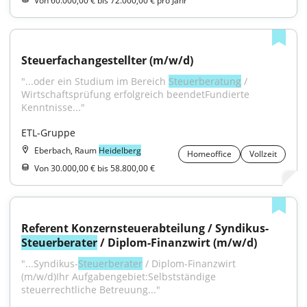
Von 60.000,00 € bis 72.000,00 € pro Jahr
Steuerfachangestellter (m/w/d)
"...oder ein Studium im Bereich 
Steuerberatung
 / 
Wirtschaftsprüfung erfolgreich beendetFundierte 
Kenntnisse..."
ETL-Gruppe
Eberbach, Raum
Heidelberg
Homeoffice
Vollzeit
Von 30.000,00 € bis 58.800,00 €
Referent Konzernsteuerabteilung / Syndikus-
Steuerberater
 / Diplom-Finanzwirt (m/w/d)
"...Syndikus-
Steuerberater
 / Diplom-Finanzwirt 
(m/w/d)Ihr Aufgabengebiet:Selbstständige 
steuerrechtliche Betreuung..."