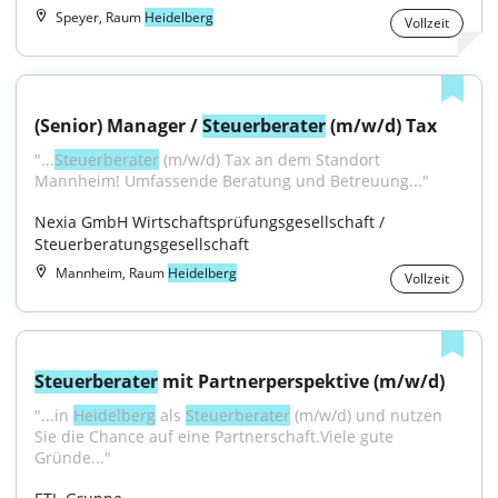
Speyer, Raum
Heidelberg
Vollzeit
(Senior) Manager / 
Steuerberater
 (m/w/d) Tax
"...
Steuerberater
 (m/w/d) Tax an dem Standort 
Mannheim! Umfassende Beratung und Betreuung..."
Nexia GmbH Wirtschaftsprüfungsgesellschaft / 
Steuerberatungsgesellschaft
Mannheim, Raum
Heidelberg
Vollzeit
Steuerberater
 mit Partnerperspektive (m/w/d)
"...in 
Heidelberg
 als 
Steuerberater
 (m/w/d) und nutzen 
Sie die Chance auf eine Partnerschaft.Viele gute 
Gründe..."