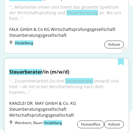
"...Mitarbeiter:innen und bietet das gesamte Spektrum 
der Wirtschaftsprüfung und 
Steuerberatung
 an. Bei uns 
hast..."
FALK GmbH & Co KG Wirtschaftsprüfungsgesellschaft 
Steuerberatungsgesellschaft
Heidelberg
Vollzeit
Steuerberater
/in (m/w/d)
"...Zusammenarbeit.Du bist 
Steuerberater
 (m/w/d) und 
hast – ob mit erster Berufserfahrung nach dem 
Examen..."
KANZLEI DR. MAY GmbH & Co. KG 
Steuerberatungsgesellschaft 
Wirtschaftsprüfungsgesellschaft
Weinheim, Raum
Heidelberg
Homeoffice
Vollzeit