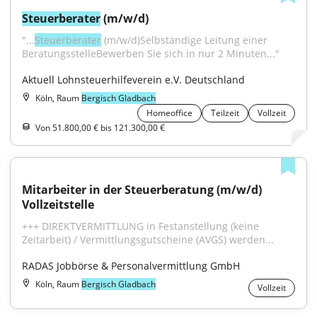
Steuerberater
 (m/w/d)
"...
Steuerberater
 (m/w/d)Selbständige Leitung einer 
BeratungsstelleBewerben Sie sich in nur 2 Minuten..."
Aktuell Lohnsteuerhilfeverein e.V. Deutschland
Köln, Raum
Bergisch Gladbach
Homeoffice
Teilzeit
Vollzeit
Von 51.800,00 € bis 121.300,00 €
Mitarbeiter in der Steuerberatung (m/w/d) 
Vollzeitstelle
+++ DIREKTVERMITTLUNG in Festanstellung (keine 
Zeitarbeit) / Vermittlungsgutscheine (AVGS) werden...
RADAS Jobbörse & Personalvermittlung GmbH
Köln, Raum
Bergisch Gladbach
Vollzeit