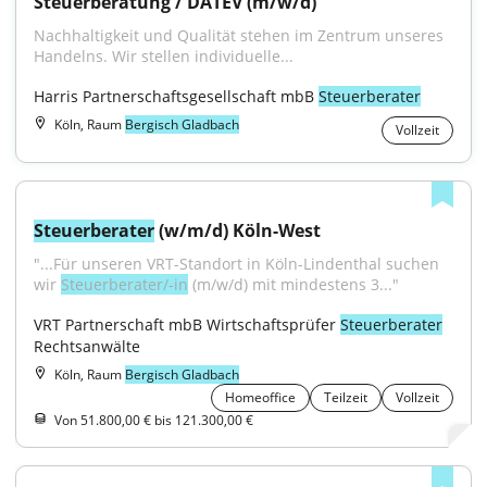
Steuerberatung / DATEV (m/w/d)
Nachhaltigkeit und Qualität stehen im Zentrum unseres 
Handelns. Wir stellen individuelle...
Harris Partnerschaftsgesellschaft mbB 
Steuerberater
Köln, Raum
Bergisch Gladbach
Vollzeit
Steuerberater
 (w/m/d) Köln-West
"...Für unseren VRT-Standort in Köln-Lindenthal suchen 
wir 
Steuerberater/-in
 (m/w/d) mit mindestens 3..."
VRT Partnerschaft mbB Wirtschaftsprüfer 
Steuerberater
Rechtsanwälte
Köln, Raum
Bergisch Gladbach
Homeoffice
Teilzeit
Vollzeit
Von 51.800,00 € bis 121.300,00 €