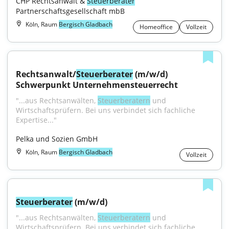
CHP Rechtsanwalt & 
Steuerberater
Partnerschaftsgesellschaft mbB
Köln, Raum
Bergisch Gladbach
Homeoffice
Vollzeit
Rechtsanwalt/
Steuerberater
 (m/w/d) 
Schwerpunkt Unternehmensteuerrecht
"...aus Rechtsanwälten, 
Steuerberatern
 und 
Wirtschaftsprüfern. Bei uns verbindet sich fachliche 
Expertise..."
Pelka und Sozien GmbH
Köln, Raum
Bergisch Gladbach
Vollzeit
Steuerberater
 (m/w/d)
"...aus Rechtsanwälten, 
Steuerberatern
 und 
Wirtschaftsprüfern. Bei uns verbindet sich fachliche 