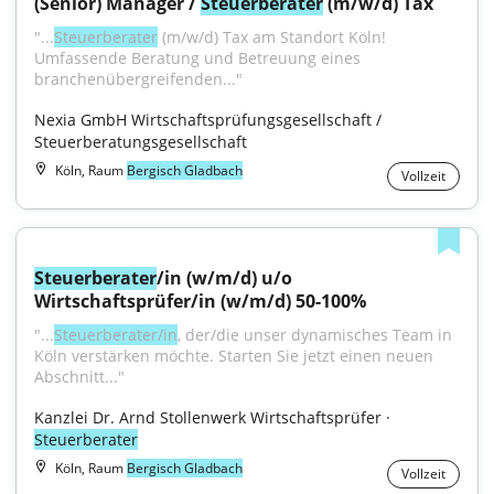
(Senior) Manager / 
Steuerberater
 (m/w/d) Tax
"...
Steuerberater
 (m/w/d) Tax am Standort Köln! 
Umfassende Beratung und Betreuung eines 
branchenübergreifenden..."
Nexia GmbH Wirtschaftsprüfungsgesellschaft / 
Steuerberatungsgesellschaft
Köln, Raum
Bergisch Gladbach
Vollzeit
Steuerberater
/in (w/m/d) u/o 
Wirtschaftsprüfer/in (w/m/d) 50-100%
"...
Steuerberater/in
, der/die unser dynamisches Team in 
Köln verstärken möchte. Starten Sie jetzt einen neuen 
Abschnitt..."
Kanzlei Dr. Arnd Stollenwerk Wirtschaftsprüfer · 
Steuerberater
Köln, Raum
Bergisch Gladbach
Vollzeit