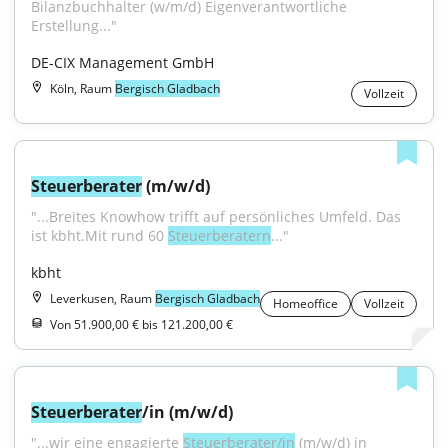
Bilanzbuchhalter (w/m/d) Eigenverantwortliche 
Erstellung..."
DE-CIX Management GmbH
Köln, Raum
Bergisch Gladbach
Vollzeit
Steuerberater
 (m/w/d)
"...Breites Knowhow trifft auf persönliches Umfeld. Das 
ist kbht.Mit rund 60 
Steuerberatern
..."
kbht
Leverkusen, Raum
Bergisch Gladbach
Homeoffice
Vollzeit
Von 51.900,00 € bis 121.200,00 €
Steuerberater
/in (m/w/d)
"...wir eine engagierte 
Steuerberater/in
 (m/w/d) in 