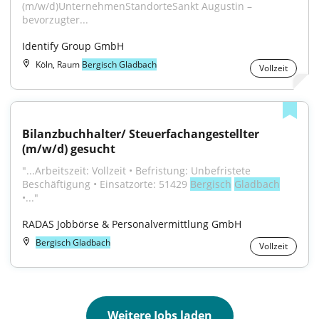
(m/w/d)UnternehmenStandorteSankt Augustin – 
bevorzugter...
Identify Group GmbH
Köln, Raum
Bergisch Gladbach
Vollzeit
Bilanzbuchhalter/ Steuerfachangestellter 
(m/w/d) gesucht
"...Arbeitszeit: Vollzeit • Befristung: Unbefristete 
Beschäftigung • Einsatzorte: 51429 
Bergisch
Gladbach
•..."
RADAS Jobbörse & Personalvermittlung GmbH
Bergisch Gladbach
Vollzeit
Weitere Jobs laden