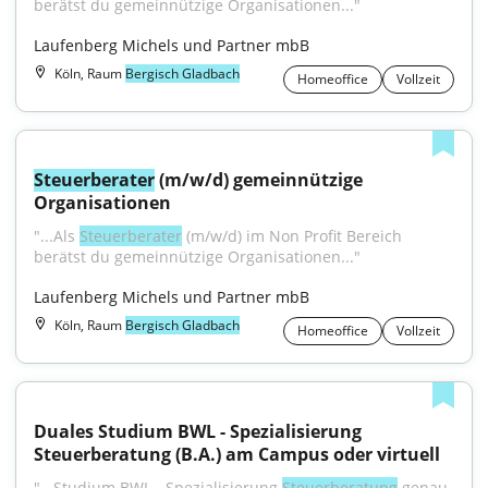
berätst du gemeinnützige Organisationen..."
Laufenberg Michels und Partner mbB
Köln, Raum
Bergisch Gladbach
Homeoffice
Vollzeit
Steuerberater
 (m/w/d) gemeinnützige 
Organisationen
"...Als 
Steuerberater
 (m/w/d) im Non Profit Bereich 
berätst du gemeinnützige Organisationen..."
Laufenberg Michels und Partner mbB
Köln, Raum
Bergisch Gladbach
Homeoffice
Vollzeit
Duales Studium BWL - Spezialisierung 
Steuerberatung (B.A.) am Campus oder virtuell
"...Studium BWL - Spezialisierung 
Steuerberatung
 genau 