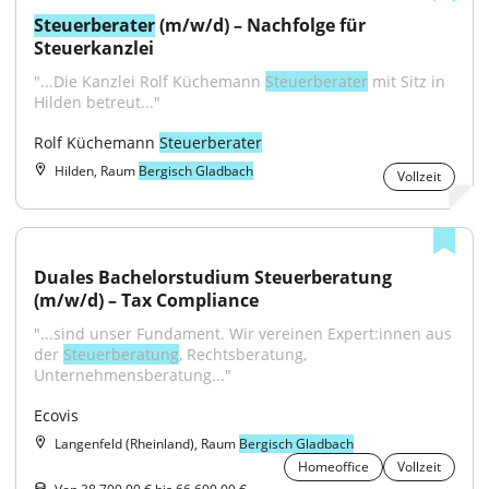
Steuerberater
 (m/w/d) – Nachfolge für 
Steuerkanzlei
"...Die Kanzlei Rolf Küchemann 
Steuerberater
 mit Sitz in 
Hilden betreut..."
Rolf Küchemann 
Steuerberater
Hilden, Raum
Bergisch Gladbach
Vollzeit
Duales Bachelorstudium Steuerberatung 
(m/w/d) – Tax Compliance
"...sind unser Fundament. Wir vereinen Expert:innen aus 
der 
Steuerberatung
, Rechtsberatung, 
Unternehmensberatung..."
Ecovis
Langenfeld (Rheinland), Raum
Bergisch Gladbach
Homeoffice
Vollzeit