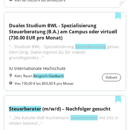
Von 38.700,00 € bis 66.600,00 €
Duales Studium BWL - Spezialisierung 
Steuerberatung (B.A.) am Campus oder virtuell 
(730.00 EUR pro Monat)
"...Studium BWL - Spezialisierung 
Steuerberatung
 genau 
Dein Ding. Dabei eignest Du Dir sowohl 
grundlegendes..."
IU Internationale Hochschule
Köln, Raum
Bergisch Gladbach
Vollzeit
Von 730,00 € bis 803,00 € pro Monat
Steuerberater
 (m/w/d) – Nachfolger gesucht
"...Die Kanzlei Rolf Küchemann 
Steuerberater
 mit Sitz in 
Hilden betreut..."