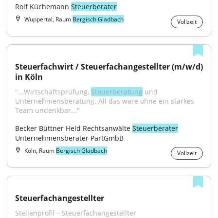
Rolf Küchemann 
Steuerberater
Wuppertal, Raum
Bergisch Gladbach
Vollzeit
Steuerfachwirt / Steuerfachangestellter (m/w/d) 
in Köln
"...Wirtschaftsprüfung, 
Steuerberatung
 und 
Unternehmensberatung. All das wäre ohne ein starkes 
Team undenkbar..."
Becker Büttner Held Rechtsanwälte 
Steuerberater
Unternehmensberater PartGmbB
Köln, Raum
Bergisch Gladbach
Vollzeit
Steuerfachangestellter
Stellenprofil – Steuerfachangestellter 