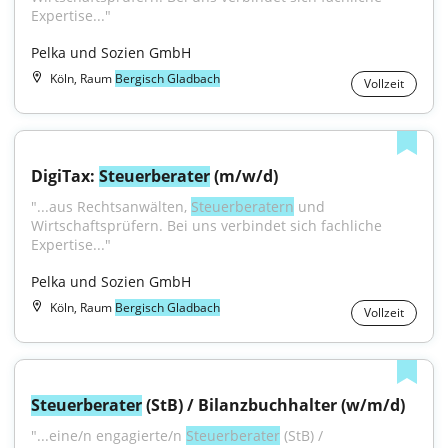
Expertise..."
Pelka und Sozien GmbH
Köln, Raum
Bergisch Gladbach
Vollzeit
DigiTax: 
Steuerberater
 (m/w/d)
"...aus Rechtsanwälten, 
Steuerberatern
 und 
Wirtschaftsprüfern. Bei uns verbindet sich fachliche 
Expertise..."
Pelka und Sozien GmbH
Köln, Raum
Bergisch Gladbach
Vollzeit
Steuerberater
 (StB) / Bilanzbuchhalter (w/m/d)
"...eine/n engagierte/n 
Steuerberater
 (StB) / 