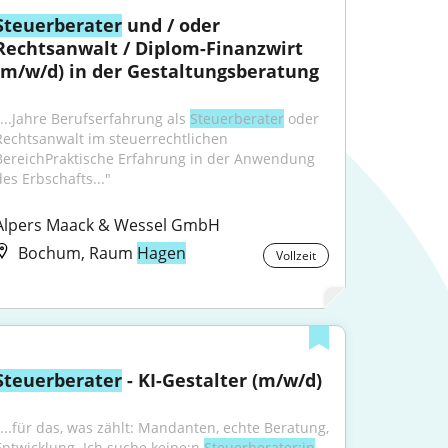
Steuerberater
 und / oder 
Rechtsanwalt / Diplom-Finanzwirt 
(m/w/d) in der Gestaltungsberatung
"...Jahre Berufserfahrung als 
Steuerberater
 oder 
Rechtsanwalt im steuerrechtlichen 
BereichPraktische Erfahrung in der Anwendung 
des Erbschafts..."
Alpers Maack & Wessel GmbH
Bochum, Raum
Hagen
Vollzeit
Steuerberater
 - KI-Gestalter (m/w/d)
"...für das, was zählt: Mandanten, echte Beratung, 
Entwicklung. Ich suche keine:n 
Steuerberater:in
, 