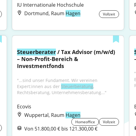
IU Internationale Hochschule
Dortmund, Raum
Hagen
Vollzeit
Steuerberater
 / Tax Advisor (m/w/d) 
– Non-Profit-Bereich & 
Investmentfonds
"...sind unser Fundament. Wir vereinen 
Expert:innen aus der 
Steuerberatung
, 
Rechtsberatung, Unternehmensberatung..."
Ecovis
Wuppertal, Raum
Hagen
Homeoffice
Vollzeit
Von 51.800,00 € bis 121.300,00 €