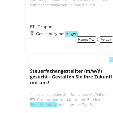
zum nächstmöglichen Zeitpunkt einen...
ETL Gruppe
Gevelsberg bei
Hagen
Homeoffice
Vollzeit
Steuerfachangestellter (m/w/d) 
gesucht - Gestalten Sie Ihre Zukunft 
mit uns!
"...aus verschiedensten Branchen. Als Teil der 
ETL‑Gruppe, dem Marktführer im Bereich 
Steuerberatung
 und einer der Top‑5..."