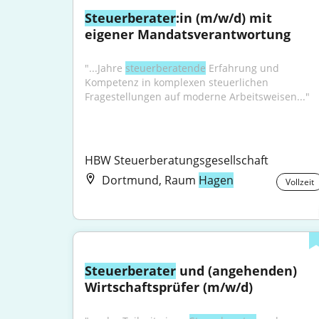
Steuerberater
:in (m/w/d) mit 
eigener Mandatsverantwortung
"...Jahre 
steuerberatende
 Erfahrung und 
Kompetenz in komplexen steuerlichen 
Fragestellungen auf moderne Arbeitsweisen..."
HBW Steuerberatungsgesellschaft
Dortmund, Raum
Hagen
Vollzeit
Steuerberater
 und (angehenden) 
Wirtschaftsprüfer (m/w/d)