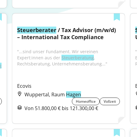
Steuerberater
 / Tax Advisor (m/w/d) 
– International Tax Compliance
"...sind unser Fundament. Wir vereinen 
Expert:innen aus der 
Steuerberatung
, 
Rechtsberatung, Unternehmensberatung..."
g
Ecovis
Wuppertal, Raum
Hagen
Homeoffice
Vollzeit
Von 51.800,00 € bis 121.300,00 €