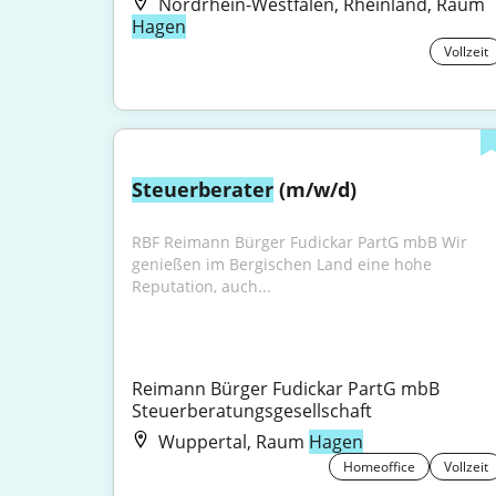
Nordrhein-Westfalen, Rheinland, Raum
Hagen
Vollzeit
Steuerberater
 (m/w/d)
RBF Reimann Bürger Fudickar PartG mbB Wir 
genießen im Bergischen Land eine hohe 
Reputation, auch...
Reimann Bürger Fudickar PartG mbB 
Steuerberatungsgesellschaft
Wuppertal, Raum
Hagen
Homeoffice
Vollzeit