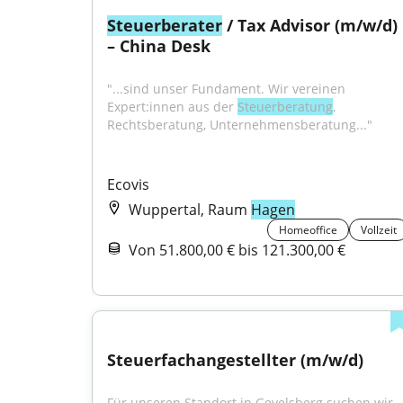
Steuerberater
 / Tax Advisor (m/w/d) 
– China Desk
"...sind unser Fundament. Wir vereinen 
Expert:innen aus der 
Steuerberatung
, 
Rechtsberatung, Unternehmensberatung..."
Ecovis
Wuppertal, Raum
Hagen
Homeoffice
Vollzeit
Von 51.800,00 € bis 121.300,00 €
Steuerfachangestellter (m/w/d)
Für unseren Standort in Gevelsberg suchen wir 