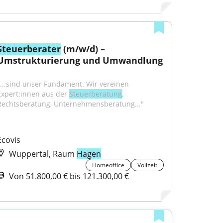
Steuerberater
 (m/w/d) – 
Umstrukturierung und Umwandlung
"...sind unser Fundament. Wir vereinen 
Expert:innen aus der 
Steuerberatung
, 
Rechtsberatung, Unternehmensberatung..."
Ecovis
Wuppertal, Raum
Hagen
Homeoffice
Vollzeit
Von 51.800,00 € bis 121.300,00 €