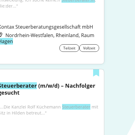
ie:der..."
Kontax Steuerberatungsgesellschaft mbH
Nordrhein-Westfalen, Rheinland, Raum
Hagen
Teilzeit
Vollzeit
Steuerberater
 (m/w/d) – Nachfolger 
gesucht
"...Die Kanzlei Rolf Küchemann 
Steuerberater
 mit 
itz in Hilden betreut..."