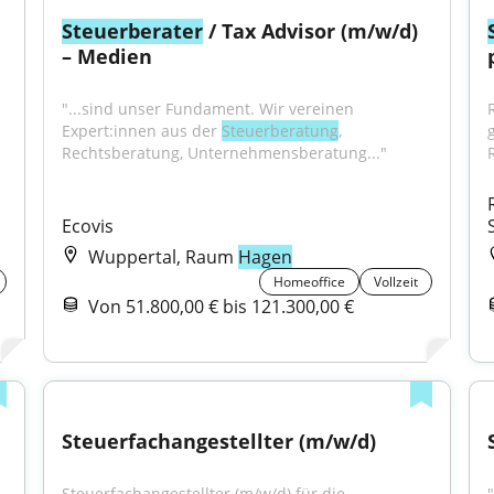
Steuerberater
 / Tax Advisor (m/w/d) 
– Medien
"...sind unser Fundament. Wir vereinen 
Expert:innen aus der 
Steuerberatung
, 
Rechtsberatung, Unternehmensberatung..."
Ecovis
Wuppertal, Raum
Hagen
Homeoffice
Vollzeit
Von 51.800,00 € bis 121.300,00 €
Steuerfachangestellter (m/w/d)
Steuerfachangestellter (m/w/d) für die 