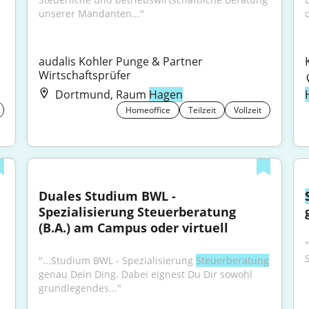
unserer Mandanten..."
d
audalis Kohler Punge & Partner 
Wirtschaftsprüfer
Dortmund, Raum
Hagen
Homeoffice
Teilzeit
Vollzeit
Duales Studium BWL - 
Spezialisierung Steuerberatung 
(B.A.) am Campus oder virtuell
S
"...Studium BWL - Spezialisierung 
Steuerberatung
genau Dein Ding. Dabei eignest Du Dir sowohl 
grundlegendes..."