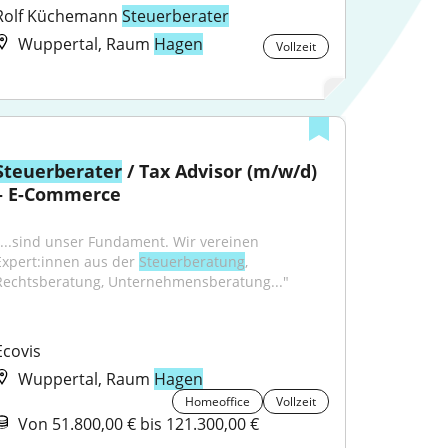
Rolf Küchemann 
Steuerberater
Wuppertal, Raum
Hagen
Vollzeit
Steuerberater
 / Tax Advisor (m/w/d) 
– E-Commerce
"...sind unser Fundament. Wir vereinen 
Expert:innen aus der 
Steuerberatung
, 
Rechtsberatung, Unternehmensberatung..."
Ecovis
Wuppertal, Raum
Hagen
Homeoffice
Vollzeit
Von 51.800,00 € bis 121.300,00 €