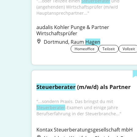
"...oder Teilzeit einen 
Steuerberater
 und 
(angehenden) Wirtschaftsprüfer (m/w/d 
Hauptansprechpartner..."
audalis Kohler Punge & Partner 
Wirtschaftsprüfer
Dortmund, Raum
Hagen
Homeoffice
Teilzeit
Vollzeit
Steuerberater
 (m/w/d) als Partner
"...sondern Praxis. Das bringst du mit 
Steuerberater
-Examen und einige Jahre 
Berufserfahrung in der Steuerbranche..."
Kontax Steuerberatungsgesellschaft mbH