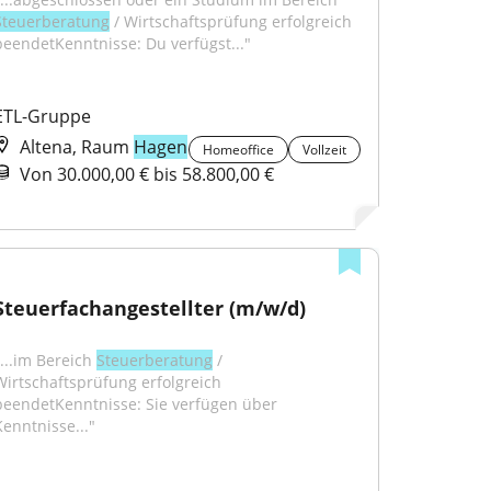
Steuerberatung
 / Wirtschaftsprüfung erfolgreich 
beendetKenntnisse: Du verfügst..."
ETL-Gruppe
Altena, Raum
Hagen
Homeoffice
Vollzeit
Von 30.000,00 € bis 58.800,00 €
Steuerfachangestellter (m/w/d)
...im Bereich 
Steuerberatung
 / 
Wirtschaftsprüfung erfolgreich 
beendetKenntnisse: Sie verfügen über 
Kenntnisse..."