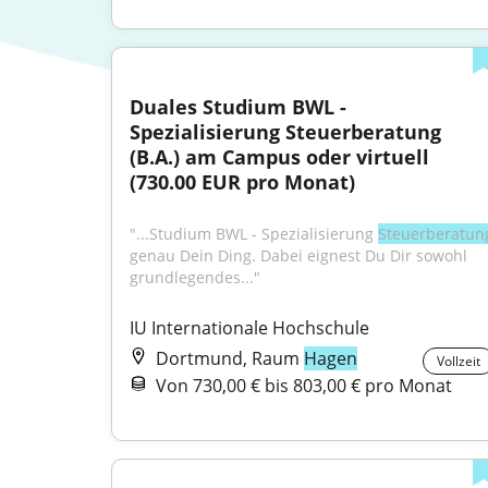
Duales Studium BWL - 
Spezialisierung Steuerberatung 
(B.A.) am Campus oder virtuell 
(730.00 EUR pro Monat)
"...Studium BWL - Spezialisierung 
Steuerberatun
genau Dein Ding. Dabei eignest Du Dir sowohl 
grundlegendes..."
IU Internationale Hochschule
Dortmund, Raum
Hagen
Vollzeit
Von 730,00 € bis 803,00 € pro Monat