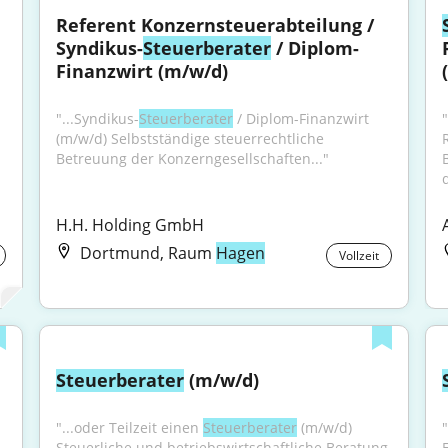
Referent Konzernsteuerabteilung / 
Syndikus-
Steuerberater
 / Diplom-
Finanzwirt (m/w/d)
"...Syndikus-
Steuerberater
 / Diplom-Finanzwirt 
(m/w/d) Selbstständige steuerrechtliche 
Betreuung der Konzerngesellschaften..."
H.H. Holding GmbH
Dortmund, Raum
Hagen
Vollzeit
Steuerberater
 (m/w/d)
"...oder Teilzeit einen 
Steuerberater
 (m/w/d) 
Steuerliche und betriebswirtschaftliche Beratung 