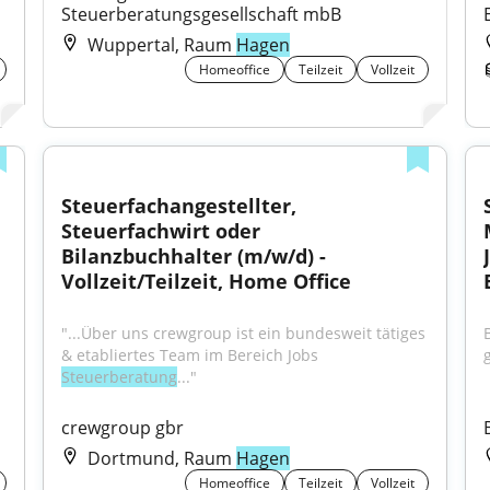
Steuerberatungsgesellschaft mbB
Wuppertal, Raum
Hagen
Homeoffice
Teilzeit
Vollzeit
Steuerfachangestellter, 
Steuerfachwirt oder 
Bilanzbuchhalter (m/w/d) - 
Vollzeit/Teilzeit, Home Office
"...Über uns crewgroup ist ein bundesweit tätiges 
& etabliertes Team im Bereich Jobs 
Steuerberatung
..."
crewgroup gbr
Dortmund, Raum
Hagen
Homeoffice
Teilzeit
Vollzeit