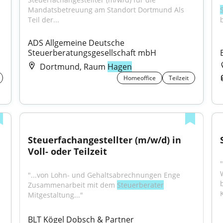
Mandatsbetreuung am Standort Dortmund Als 
Teil der...
ADS Allgemeine Deutsche 
Steuerberatungsgesellschaft mbH
Dortmund, Raum
Hagen
Homeoffice
Teilzeit
Steuerfachangestellter (m/w/d) in 
Voll- oder Teilzeit
"
"...von Lohn- und Gehaltsabrechnungen Enge 
Zusammenarbeit mit dem 
Steuerberater
Mitgestaltung..."
BLT Kögel Dobsch & Partner 