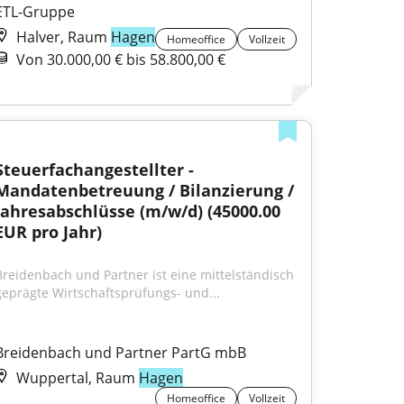
ETL-Gruppe
Halver, Raum
Hagen
Homeoffice
Vollzeit
Von 30.000,00 € bis 58.800,00 €
Steuerfachangestellter - 
Mandatenbetreuung / Bilanzierung / 
Jahresabschlüsse (m/w/d) (45000.00 
EUR pro Jahr)
Breidenbach und Partner ist eine mittelständisch 
geprägte Wirtschaftsprüfungs- und...
Breidenbach und Partner PartG mbB
Wuppertal, Raum
Hagen
Homeoffice
Vollzeit