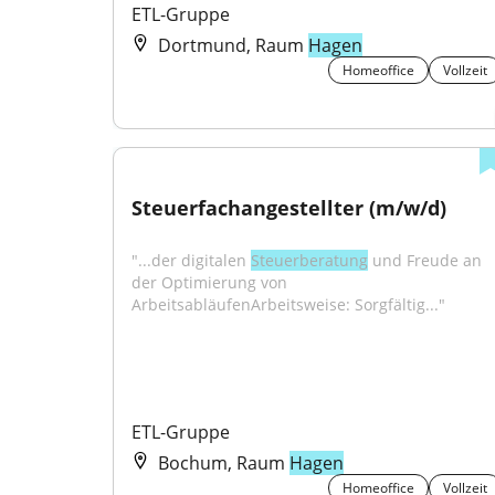
ETL-Gruppe
Dortmund, Raum
Hagen
Homeoffice
Vollzeit
Steuerfachangestellter (m/w/d)
"...der digitalen 
Steuerberatung
 und Freude an 
der Optimierung von 
ArbeitsabläufenArbeitsweise: Sorgfältig..."
ETL-Gruppe
Bochum, Raum
Hagen
Homeoffice
Vollzeit