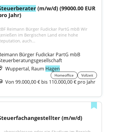
Steuerberater
 (m/w/d) (99000.00 EUR 
pro Jahr)
RBF Reimann Bürger Fudickar PartG mbB Wir 
genießen im Bergischen Land eine hohe 
Reputation, auch...
Reimann Bürger Fudickar PartG mbB 
Steuerberatungs­gesellschaft
Wuppertal, Raum
Hagen
Homeoffice
Vollzeit
Von 99.000,00 € bis 110.000,00 € pro Jahr
Steuerfachangestellter (m/w/d)
"...abgeschlossen oder ein Studium im Bereich 