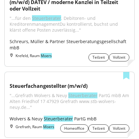
(m/w/d) DATEV / moderne Kanzlei in Teilzeit 
oder Vollzeit
"...für den 
Steuerberater
. Debitoren- und 
KreditorenmanagementDu kontrollierst, buchst und 
klärst offene Posten zuverlässig..."
Schreurs, Müller & Partner Steuerberatungsgesellschaft 
mbB
Krefeld, Raum
Moers
Teilzeit
Vollzeit
Steuerfachangestellter (m/w/d)
"...Grefrath Wolvers & Neuy 
Steuerberater
 PartG mbB Am 
Alten Friedhof 17 47929 Grefrath www.stb-wolvers-
neuy.de..."
Wolvers & Neuy 
Steuerberater
 PartG mbB
Grefrath, Raum
Moers
Homeoffice
Teilzeit
Vollzeit