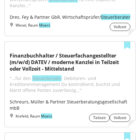
Kanzlei..."
Dres. Fey & Partner GbR, Wirtschaftsprüfer/
Steuerberater
Wesel, Raum
Moers
Vollzeit
Finanzbuchhalter / Steuerfachangestellter 
(m/w/d) DATEV / moderne Kanzlei in Teilzeit 
oder Vollzeit - Mittelstand
"...für den 
Steuerberater
. Debitoren- und 
Kreditorenmanagement Du kontrollierst, buchst und 
klärst offene Posten zuverlässig..."
Schreurs, Müller & Partner Steuerberatungsgesellschaft 
mbB
Krefeld, Raum
Moers
Teilzeit
Vollzeit