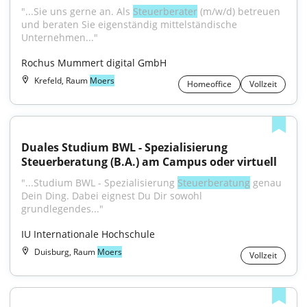
"...Sie uns gerne an. Als 
Steuerberater
 (m/w/d) betreuen 
und beraten Sie eigenständig mittelständische 
Unternehmen..."
Rochus Mummert digital GmbH
Krefeld, Raum
Moers
Homeoffice
Vollzeit
Duales Studium BWL - Spezialisierung 
Steuerberatung (B.A.) am Campus oder virtuell
"...Studium BWL - Spezialisierung 
Steuerberatung
 genau 
Dein Ding. Dabei eignest Du Dir sowohl 
grundlegendes..."
IU Internationale Hochschule
Duisburg, Raum
Moers
Vollzeit