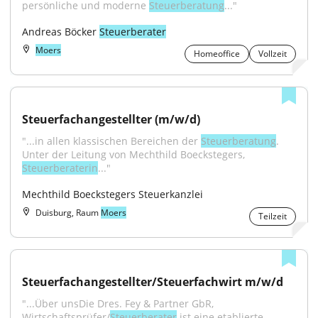
persönliche und moderne 
Steuerberatung
..."
Andreas Böcker 
Steuerberater
Moers
Homeoffice
Vollzeit
Steuerfachangestellter (m/w/d)
"...in allen klassischen Bereichen der 
Steuerberatung
. 
Unter der Leitung von Mechthild Boeckstegers, 
Steuerberaterin
..."
Mechthild Boeckstegers Steuerkanzlei
Duisburg, Raum
Moers
Teilzeit
Steuerfachangestellter/Steuerfachwirt m/w/d
"...Über unsDie Dres. Fey & Partner GbR, 
Wirtschaftsprüfer/
Steuerberater
 ist eine etablierte 