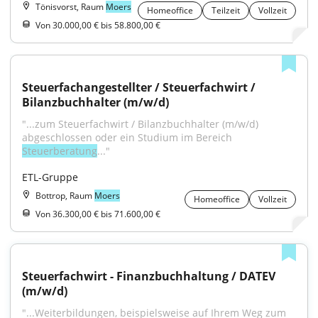
Tönisvorst, Raum
Moers
Homeoffice
Teilzeit
Vollzeit
Von 30.000,00 € bis 58.800,00 €
Steuerfachangestellter / Steuerfachwirt / 
Bilanzbuchhalter (m/w/d)
"...zum Steuerfachwirt / Bilanzbuchhalter (m/w/d) 
abgeschlossen oder ein Studium im Bereich 
Steuerberatung
..."
ETL-Gruppe
Bottrop, Raum
Moers
Homeoffice
Vollzeit
Von 36.300,00 € bis 71.600,00 €
Steuerfachwirt - Finanzbuchhaltung / DATEV 
(m/w/d)
"...Weiterbildungen, beispielsweise auf Ihrem Weg zum 