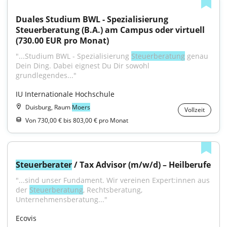
Duales Studium BWL - Spezialisierung 
Steuerberatung (B.A.) am Campus oder virtuell 
(730.00 EUR pro Monat)
"...Studium BWL - Spezialisierung 
Steuerberatung
 genau 
Dein Ding. Dabei eignest Du Dir sowohl 
grundlegendes..."
IU Internationale Hochschule
Duisburg, Raum
Moers
Vollzeit
Von 730,00 € bis 803,00 € pro Monat
Steuerberater
 / Tax Advisor (m/w/d) – Heilberufe
"...sind unser Fundament. Wir vereinen Expert:innen aus 
der 
Steuerberatung
, Rechtsberatung, 
Unternehmensberatung..."
Ecovis