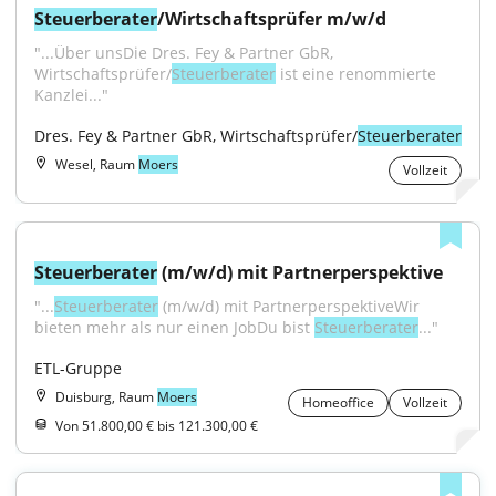
Steuerberater
/Wirtschaftsprüfer m/w/d
"...Über unsDie Dres. Fey & Partner GbR, 
Wirtschaftsprüfer/
Steuerberater
 ist eine renommierte 
Kanzlei..."
Dres. Fey & Partner GbR, Wirtschaftsprüfer/
Steuerberater
Wesel, Raum
Moers
Vollzeit
Steuerberater
 (m/w/d) mit Partnerperspektive
"...
Steuerberater
 (m/w/d) mit PartnerperspektiveWir 
bieten mehr als nur einen JobDu bist 
Steuerberater
..."
ETL-Gruppe
Duisburg, Raum
Moers
Homeoffice
Vollzeit
Von 51.800,00 € bis 121.300,00 €