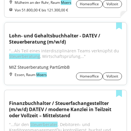
Mülheim an der Ruhr, Raum
Moers
Homeoffice
Vollzeit
Von 51.800,00 € bis 121.300,00 €
Lohn- und Gehaltsbuchhalter - DATEV / 
Steuerberatung (m/w/d)
"...Als Teil eines interdisziplinären Teams verknüpfst du 
Steuerberatung
, Wirtschaftsprüfung..."
MIZ Steuerberatung PartGmbB
Essen, Raum
Moers
Homeoffice
Vollzeit
Finanzbuchhalter / Steuerfachangestellter 
(m/w/d) DATEV / moderne Kanzlei in Teilzeit 
oder Vollzeit – Mittelstand
"...für den 
Steuerberater
. Debitoren- und 
KreditorenmanagementDu kontrollierst, buchst und 