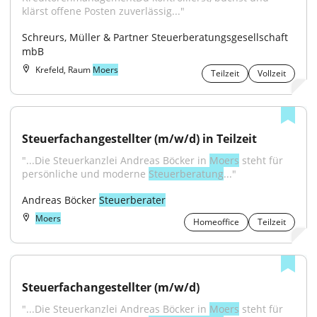
klärst offene Posten zuverlässig..."
Schreurs, Müller & Partner Steuerberatungsgesellschaft 
mbB
Krefeld, Raum
Moers
Teilzeit
Vollzeit
Steuerfachangestellter (m/w/d) in Teilzeit
"...Die Steuerkanzlei Andreas Böcker in 
Moers
 steht für 
persönliche und moderne 
Steuerberatung
..."
Andreas Böcker 
Steuerberater
Moers
Homeoffice
Teilzeit
Steuerfachangestellter (m/w/d)
"...Die Steuerkanzlei Andreas Böcker in 
Moers
 steht für 