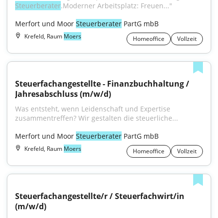
Steuerberater
.Moderner Arbeitsplatz: Freuen..."
Merfort und Moor 
Steuerberater
 PartG mbB
Krefeld, Raum
Moers
Homeoffice
Vollzeit
Steuerfachangestellte - Finanzbuchhaltung / 
Jahresabschluss (m/w/d)
Was entsteht, wenn Leidenschaft und Expertise 
zusammentreffen? Wir gestalten die steuerliche...
Merfort und Moor 
Steuerberater
 PartG mbB
Krefeld, Raum
Moers
Homeoffice
Vollzeit
Steuerfachangestellte/r / Steuerfachwirt/in 
(m/w/d)