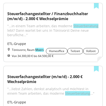
Steuerfachangestellter / Finanzbuchhalter 
(m/w/d) - 2.000 € Wechselprämie
"...in einem Team arbeiten, das moderne 
Steuerberatung
lebt? Dann wartet bei uns in Tönisvorst Deine neue 
berufliche..."
ETL-Gruppe
Tönisvorst, Raum
Moers
Homeoffice
Teilzeit
Vollzeit
Von 34.300,00 € bis 64.500,00 €
Steuerfachangestellter (m/w/d) - 2.000 € 
Wechselprämie
"...liebst Zahlen, denkst analytisch und möchtest in 
einem Team arbeiten, das moderne 
Steuerberatung
..."
ETL-Gruppe