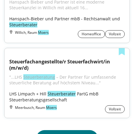
Hanspach Bieber und Partner ist eine moderne 
Steuerkanzlei in Willich mit aktuell 16...
Hanspach-Bieber und Partner mbB - Rechtsanwalt und 
Steuerberater
Willich, Raum
Moers
Homeoffice
Vollzeit
Steuerfachangestellte/r Steuerfachwirt/in 
(m/w/d)
"...LHS 
Steuerberatung
 – Der Partner für umfassende 
steuerliche Beratung auf höchstem Niveau..."
LHS Limpach + Hill 
Steuerberater
 PartG mbB 
Steuerberatungsgesellschaft
Meerbusch, Raum
Moers
Vollzeit