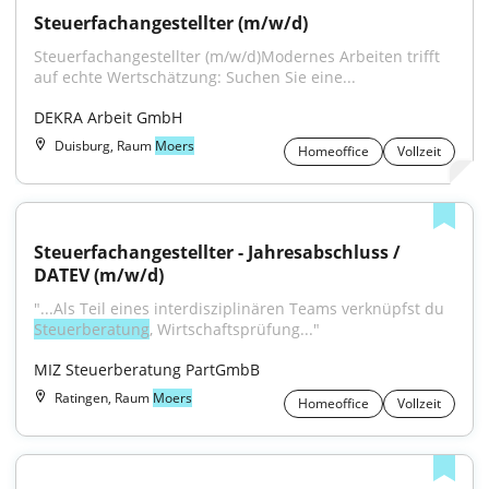
Steuerfachangestellter (m/w/d)
Steuerfachangestellter (m/w/d)Modernes Arbeiten trifft 
auf echte Wertschätzung: Suchen Sie eine...
DEKRA Arbeit GmbH
Duisburg, Raum
Moers
Homeoffice
Vollzeit
Steuerfachangestellter - Jahresabschluss / 
DATEV (m/w/d)
"...Als Teil eines interdisziplinären Teams verknüpfst du 
Steuerberatung
, Wirtschaftsprüfung..."
MIZ Steuerberatung PartGmbB
Ratingen, Raum
Moers
Homeoffice
Vollzeit