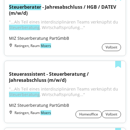
Steuerberater
 - Jahresabschluss / HGB / DATEV 
(m/w/d)
"...Als Teil eines interdisziplinären Teams verknüpfst du 
Steuerberatung
, Wirtschaftsprüfung..."
MIZ Steuerberatung PartGmbB
Ratingen, Raum
Moers
Vollzeit
Steuerassistent - Steuerberatung / 
Jahresabschluss (m/w/d)
"...Als Teil eines interdisziplinären Teams verknüpfst du 
Steuerberatung
, Wirtschaftsprüfung..."
MIZ Steuerberatung PartGmbB
Ratingen, Raum
Moers
Homeoffice
Vollzeit