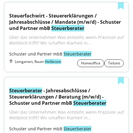
Steuerfachwirt - Steuererklärungen / 
Jahresabschlüsse / Mandate (m/w/d) - Schuster 
und Partner mbB 
Steuerberater
Über das Unternehmen Was entsteht, wenn Präzision auf 
Weitblick trifft? Wir schaffen Klarheit in...
Schuster und Partner mbB 
Steuerberater
Leingarten, Raum
Heilbronn
Homeoffice
Teilzeit
Steuerberater
 - Jahresabschlüsse / 
Steuererklärungen / Beratung (m/w/d) - 
Schuster und Partner mbB 
Steuerberater
Über das Unternehmen Was entsteht, wenn Präzision auf 
Weitblick trifft? Wir schaffen Klarheit in...
Schuster und Partner mbB 
Steuerberater