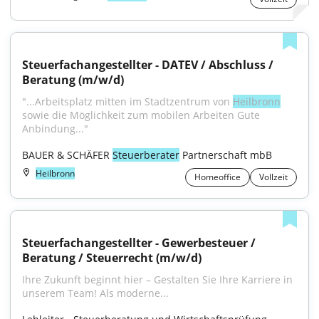
Steuerfachangestellter - DATEV / Abschluss / 
Beratung (m/w/d)
"...Arbeitsplatz mitten im Stadtzentrum von 
Heilbronn
sowie die Möglichkeit zum mobilen Arbeiten Gute 
Anbindung..."
BAUER & SCHÄFER 
Steuerberater
 Partnerschaft mbB
Heilbronn
Homeoffice
Vollzeit
Steuerfachangestellter - Gewerbesteuer / 
Beratung / Steuerrecht (m/w/d)
Ihre Zukunft beginnt hier – Gestalten Sie Ihre Karriere in 
unserem Team! Als moderne...