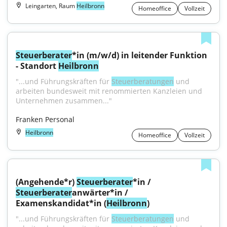
Leingarten, Raum
Heilbronn
Homeoffice
Vollzeit
Steuerberater
*in (m/w/d) in leitender Funktion 
- Standort 
Heilbronn
"...und Führungskräften für 
Steuerberatungen
 und 
arbeiten bundesweit mit renommierten Kanzleien und 
Unternehmen zusammen..."
Franken Personal
Heilbronn
Homeoffice
Vollzeit
(Angehende*r) 
Steuerberater
*in / 
Steuerberater
anwärter*in / 
Examenskandidat*in (
Heilbronn
)
"...und Führungskräften für 
Steuerberatungen
 und 