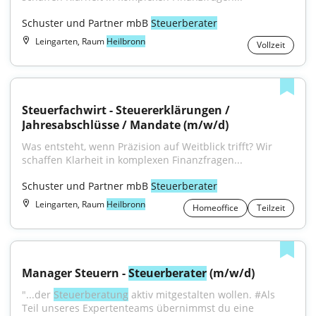
Schuster und Partner mbB 
Steuerberater
Leingarten, Raum
Heilbronn
Vollzeit
Steuerfachwirt - Steuererklärungen / 
Jahresabschlüsse / Mandate (m/w/d)
Was entsteht, wenn Präzision auf Weitblick trifft? Wir 
schaffen Klarheit in komplexen Finanzfragen...
Schuster und Partner mbB 
Steuerberater
Leingarten, Raum
Heilbronn
Homeoffice
Teilzeit
Manager Steuern - 
Steuerberater
 (m/w/d)
"...der 
Steuerberatung
 aktiv mitgestalten wollen. #Als 
Teil unseres Expertenteams übernimmst du eine 