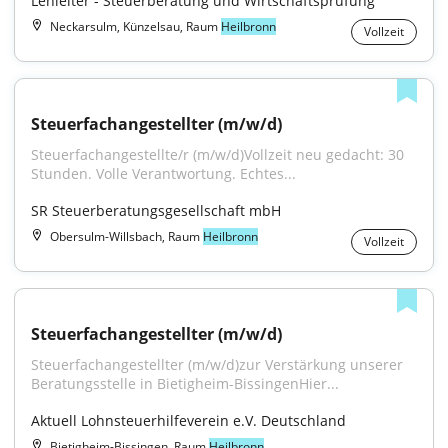
Lehleiter - Steuerberatung und Wirtschaftsprüfung
Neckarsulm, Künzelsau, Raum
Heilbronn
Vollzeit
Steuerfachangestellter (m/w/d)
Steuerfachangestellte/r (m/w/d)Vollzeit neu gedacht: 30 
Stunden. Volle Verantwortung. Echtes...
SR Steuerberatungsgesellschaft mbH
Obersulm-Willsbach, Raum
Heilbronn
Vollzeit
Steuerfachangestellter (m/w/d)
Steuerfachangestellter (m/w/d)zur Verstärkung unserer 
Beratungsstelle in Bietigheim-BissingenHier...
Aktuell Lohnsteuerhilfeverein e.V. Deutschland
Bietigheim-Bissingen, Raum
Heilbronn