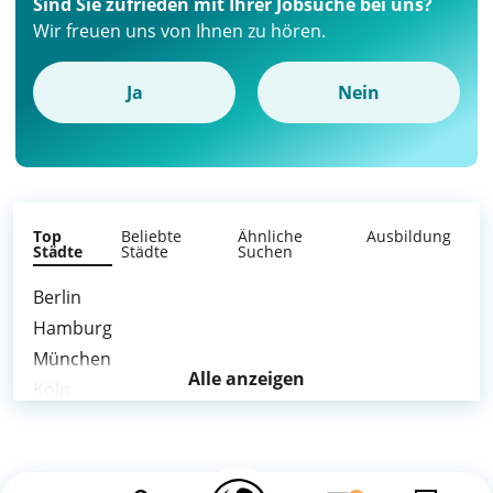
Sind Sie zufrieden mit Ihrer Jobsuche bei uns?
Wir freuen uns von Ihnen zu hören.
Ja
Nein
Top
Beliebte
Ähnliche
Ausbildung
Städte
Städte
Suchen
Berlin
Hamburg
München
Alle anzeigen
Köln
Frankfurt am Main
Stuttgart
Düsseldorf