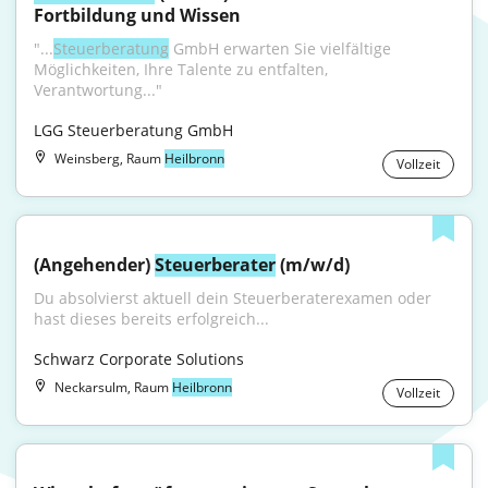
Fortbildung und Wissen
"...
Steuerberatung
 GmbH erwarten Sie vielfältige 
Möglichkeiten, Ihre Talente zu entfalten, 
Verantwortung..."
LGG Steuerberatung GmbH
Weinsberg, Raum
Heilbronn
Vollzeit
(Angehender) 
Steuerberater
 (m/w/d)
Du absolvierst aktuell dein Steuerberaterexamen oder 
hast dieses bereits erfolgreich...
Schwarz Corporate Solutions
Neckarsulm, Raum
Heilbronn
Vollzeit