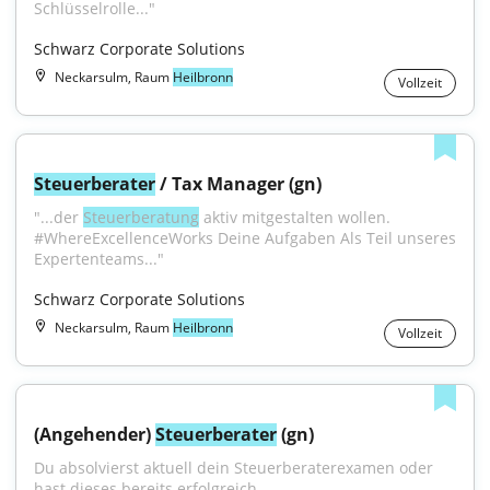
Schlüsselrolle..."
Schwarz Corporate Solutions
Neckarsulm, Raum
Heilbronn
Vollzeit
Steuerberater
 / Tax Manager (gn)
"...der 
Steuerberatung
 aktiv mitgestalten wollen. 
#WhereExcellenceWorks Deine Aufgaben Als Teil unseres 
Expertenteams..."
Schwarz Corporate Solutions
Neckarsulm, Raum
Heilbronn
Vollzeit
(Angehender) 
Steuerberater
 (gn)
Du absolvierst aktuell dein Steuerberaterexamen oder 
hast dieses bereits erfolgreich...