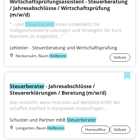
Wirtschaftsprüfungsassistent - Steuerberatung 
/ Jahresabschlüsse / Wirtschaftsprüfung 
(m/w/d)
"...und 
Steuerberater
:innen entwickelst Du 
maßgeschneiderte Lösungen und Strategien für Eure 
Mandate.Du begleitest..."
Lehleiter - Steuerberatung und Wirtschaftsprüfung
Neckarsulm, Raum
Heilbronn
Vollzeit
Steuerberater
 - Jahresabschlüsse / 
Steuererklärungen / Beratung (m/w/d)
Was entsteht, wenn Präzision auf Weitblick trifft? Wir 
schaffen Klarheit in komplexen Finanzfragen...
Schuster und Partner mbB 
Steuerberater
Leingarten, Raum
Heilbronn
Homeoffice
Vollzeit