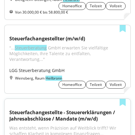
Homeoffice
Teilzeit
Vollzeit
Von 30.000,00 € bis 58.800,00 €
Steuerfachangestellter (m/w/d)
"...
Steuerberatung
 GmbH erwarten Sie vielfältige 
Möglichkeiten, Ihre Talente zu entfalten, 
Verantwortung..."
LGG Steuerberatung GmbH
Weinsberg, Raum
Heilbronn
Homeoffice
Teilzeit
Vollzeit
Steuerfachangestellte - Steuererklärungen / 
Jahresabschlüsse / Mandate (m/w/d)
Was entsteht, wenn Präzision auf Weitblick trifft? Wir 
schaffen Klarheit in komplexen Finanzfragen...