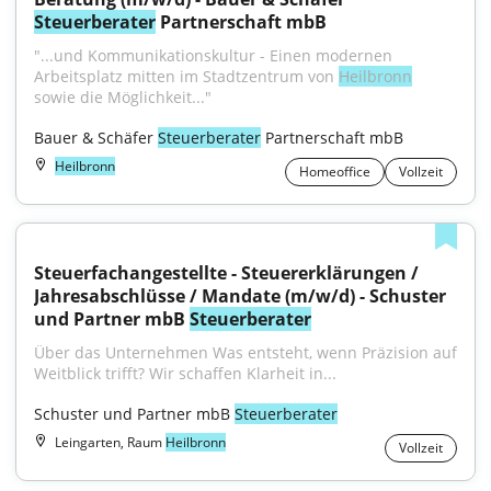
Steuerberater
 Partnerschaft mbB
"...und Kommunikationskultur - Einen modernen 
Arbeitsplatz mitten im Stadtzentrum von 
Heilbronn
sowie die Möglichkeit..."
Bauer & Schäfer 
Steuerberater
 Partnerschaft mbB
Heilbronn
Homeoffice
Vollzeit
Steuerfachangestellte - Steuererklärungen / 
Jahresabschlüsse / Mandate (m/w/d) - Schuster 
und Partner mbB 
Steuerberater
Über das Unternehmen Was entsteht, wenn Präzision auf 
Weitblick trifft? Wir schaffen Klarheit in...
Schuster und Partner mbB 
Steuerberater
Leingarten, Raum
Heilbronn
Vollzeit