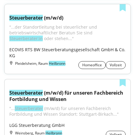
Steuerberater
 (m/w/d)
"...der Standortleitung bei steuerlicher und 
betriebswirtschaftlicher Beratun Sie sind 
Steuerberater:in
 oder stehen..."
ECOVIS RTS BW Steuerberatungsgesellschaft GmbH & Co. 
KG
Pleidelsheim, Raum
Heilbronn
Homeoffice
Vollzeit
Steuerberater
 (m/w/d) für unseren Fachbereich 
Fortbildung und Wissen
"...
Steuerberater
 (m/w/d) für unseren Fachbereich 
Fortbildung und Wissen Standort: Stuttgart-Birkach..."
LGG Steuerberatung GmbH
Weinsberg, Raum
Heilbronn
Vollzeit