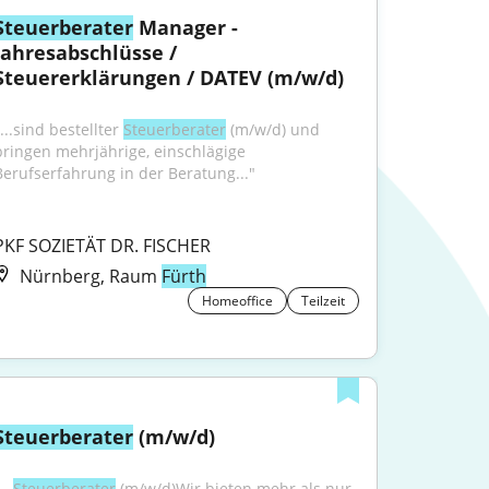
Steuerberater
 Manager - 
Jahresabschlüsse / 
Steuererklärungen / DATEV (m/w/d)
...sind bestellter 
Steuerberater
 (m/w/d) und 
bringen mehrjährige, einschlägige 
Berufserfahrung in der Beratung..."
PKF SOZIETÄT DR. FISCHER
Nürnberg, Raum
Fürth
Homeoffice
Teilzeit
Steuerberater
 (m/w/d)
...
Steuerberater
 (m/w/d)Wir bieten mehr als nur 