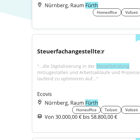
Nürnberg, Raum
Fürth
Homeoffice
Vollzeit
Steuerfachangestellte:r
"...die Digitalisierung in der 
Steuerberatung
mitzugestalten und Arbeitsabläufe und Prozesse 
laufend zu optimieren.Auf..."
Ecovis
Nürnberg, Raum
Fürth
Homeoffice
Teilzeit
Vollzeit
Von 30.000,00 € bis 58.800,00 €