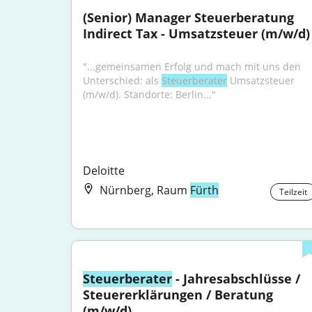
(Senior) Manager Steuerberatung 
Indirect Tax - Umsatzsteuer (m/w/d)
"...gemeinsamen Erfolg und mach mit uns den 
Unterschied: als 
Steuerberater
 Umsatzsteuer 
(m/w/d). Standorte: Berlin..."
Deloitte
Nürnberg, Raum
Fürth
Teilzeit
Steuerberater
 - Jahresabschlüsse / 
Steuererklärungen / Beratung 
(m/w/d)