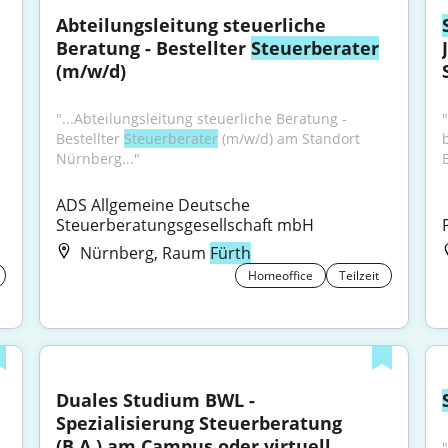
Abteilungsleitung steuerliche 
Beratung - Bestellter 
Steuerberater
(m/w/d)
"...Abteilungsleitung steuerliche Beratung - 
"
Bestellter 
Steuerberater
 (m/w/d) am Standort 
Nürnberg..."
ADS Allgemeine Deutsche 
Steuerberatungsgesellschaft mbH
Nürnberg, Raum
Fürth
Homeoffice
Teilzeit
Duales Studium BWL - 
Spezialisierung Steuerberatung 
(B.A.) am Campus oder virtuell
"