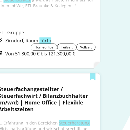
einen JobWir, ETL Braunke & Kollegen..."
ETL-Gruppe
Zirndorf, Raum
Fürth
Homeoffice
Teilzeit
Vollzeit
Von 51.800,00 € bis 121.300,00 €
Steuerfachangestellter / 
Steuerfachwirt / Bilanzbuchhalter 
(m/w/d) | Home Office | Flexible 
Arbeitszeiten
"...Erfahrung in den Bereichen 
Steuerberatung
, 
Wirtschaftsprüfung und wirtschaftsrechtliche 