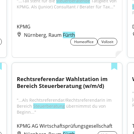
"...Tax steht für die 
steuerberatende
 Tätigkeit von 
KPMG. Als (Junior) Consultant / Berater für Tax..."
KPMG
Nürnberg, Raum
Fürth
Homeoffice
Vollzeit
Rechtsreferendar Wahlstation im 
Bereich Steuerberatung (w/m/d)
"...Als Rechtsreferendar/Rechtsreferendarin im 
Bereich 
Steuerberatung
 übernimmst du von 
Beginn..."
KPMG AG Wirtschaftsprüfungsgesellschaft