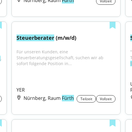
Nürnberg, Raum
Fürth
Vollzeit
Steuerberater
 (m/w/d)
Für unseren Kunden, eine 
Steuerberatungsgesellschaft, suchen wir ab 
g
, 
sofort folgende Position in...
YER
Nürnberg, Raum
Fürth
Teilzeit
Vollzeit