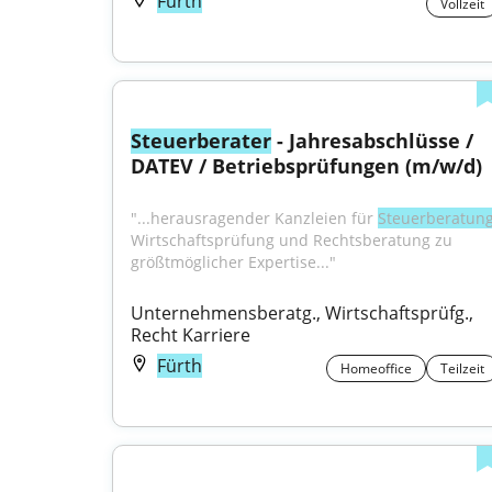
Fürth
Vollzeit
Steuerberater
 - Jahresabschlüsse / 
DATEV / Betriebsprüfungen (m/w/d)
"...herausragender Kanzleien für 
Steuerberatun
Wirtschaftsprüfung und Rechtsberatung zu 
größtmöglicher Expertise..."
Unternehmensberatg., Wirtschaftsprüfg., 
Recht Karriere
Fürth
Homeoffice
Teilzeit