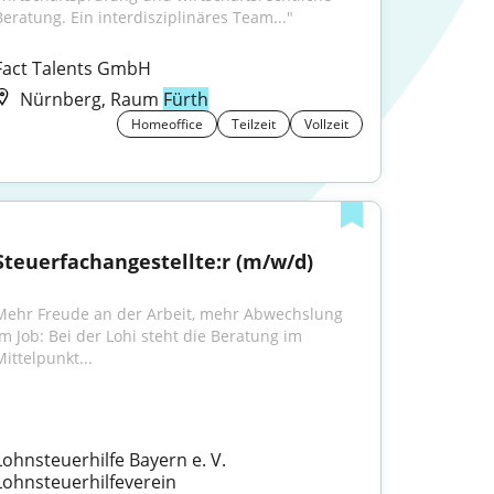
Beratung. Ein interdisziplinäres Team..."
Fact Talents GmbH
Nürnberg, Raum
Fürth
Homeoffice
Teilzeit
Vollzeit
Steuerfachangestellte:r (m/w/d)
Mehr Freude an der Arbeit, mehr Abwechslung 
im Job: Bei der Lohi steht die Beratung im 
Mittelpunkt...
Lohnsteuerhilfe Bayern e. V. 
Lohnsteuerhilfeverein