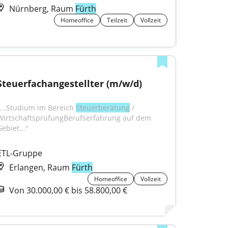
Nürnberg, Raum
Fürth
Homeoffice
Teilzeit
Vollzeit
Steuerfachangestellter (m/w/d)
"...Studium im Bereich 
Steuerberatung
 / 
WirtschaftsprüfungBerufserfahrung auf dem 
ebiet..."
ETL-Gruppe
Erlangen, Raum
Fürth
Homeoffice
Vollzeit
Von 30.000,00 € bis 58.800,00 €