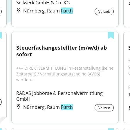
Sellwerk GmbH & Co. KG
Nürnberg, Raum
Fürth
Vollzeit
Steuerfachangestellter (m/w/d) ab 
sofort
+++ DIREKTVERMITTLUNG in Festanstellung (keine 
G
Zeitarbeit) / Vermittlungsgutscheine (AVGS) 
werden...
RADAS Jobbörse & Personalvermittlung 
GmbH
Nürnberg, Raum
Fürth
Vollzeit