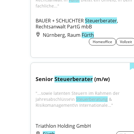
fachliche..."
BAUER + SCHLICHTER 
Steuerberater
, 
Rechtsanwalt PartG mbB
Nürnberg, Raum
Fürth
Homeoffice
Vollzeit
Senior 
Steuerberater
 (m/w)
"...sowie latenten Steuern im Rahmen der 
Jahresabschlüsse\n 
Steuerberatung
 & 
Risikomanagement\n Internationale..."
Triathlon Holding GmbH