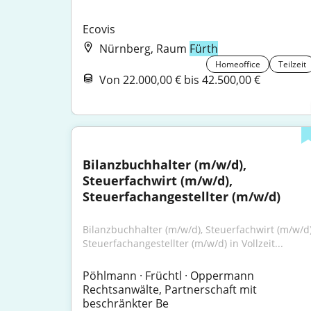
Ecovis
Nürnberg, Raum
Fürth
Homeoffice
Teilzeit
Von 22.000,00 € bis 42.500,00 €
Bilanzbuchhalter (m/w/d), 
Steuerfachwirt (m/w/d), 
Steuerfachangestellter (m/w/d)
Bilanzbuchhalter (m/w/d), Steuerfachwirt (m/w/d),
Steuerfachangestellter (m/w/d) in Vollzeit...
Pöhlmann · Früchtl · Oppermann 
Rechtsanwälte, Partnerschaft mit 
beschränkter Be