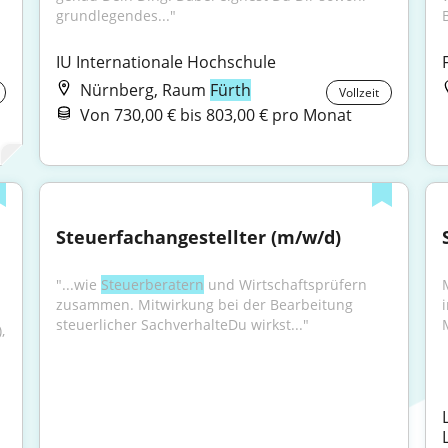
grundlegendes..."
IU Internationale Hochschule
Nürnberg, Raum
Fürth
Vollzeit
Von 730,00 € bis 803,00 € pro Monat
Steuerfachangestellter (m/w/d)
"...wie 
Steuerberatern
 und Wirtschaftsprüfern 
zusammen. Mitwirkung bei der Bearbeitung 
steuerlicher SachverhalteDu wirkst..."
 