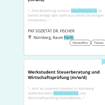
"...Ihre Bestellung zum/zur 
Steuerberater:in
 ist 
bereits erfolgt oder steht kurz bevor.Sie bringen 
mindestens..."
PKF SOZIETÄT DR. FISCHER
Nürnberg, Raum
Fürth
Homeoffice
Teilzeit
Werkstudent Steuerberatung und 
Wirtschaftsprüfung (m/w/d)
"...dich an unserem Standort in Nürnberg 
alsWerkstudent 
Steuerberatung
 und 
Wirtschaftsprüfung (m/w/d)Deine..."