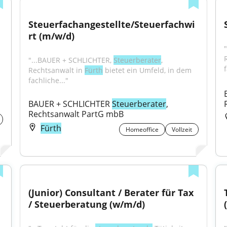
Steuerfachangestellte/Steuerfachwi
rt (m/w/d)
"...BAUER + SCHLICHTER, 
Steuerberater
, 
f
Rechtsanwalt in 
Fürth
 bietet ein Umfeld, in dem 
fachliche..."
BAUER + SCHLICHTER 
Steuerberater
, 
Rechtsanwalt PartG mbB
Fürth
Homeoffice
Vollzeit
(Junior) Consultant / Berater für Tax 
/ Steuerberatung (w/m/d)