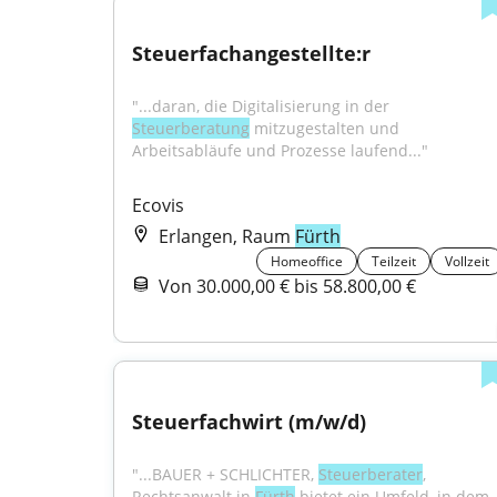
Steuerfachangestellte:r
"...daran, die Digitalisierung in der 
Steuerberatung
 mitzugestalten und 
Arbeitsabläufe und Prozesse laufend..."
Ecovis
Erlangen, Raum
Fürth
Homeoffice
Teilzeit
Vollzeit
Von 30.000,00 € bis 58.800,00 €
Steuerfachwirt (m/w/d)
"...BAUER + SCHLICHTER, 
Steuerberater
, 
Rechtsanwalt in 
Fürth
 bietet ein Umfeld, in dem 