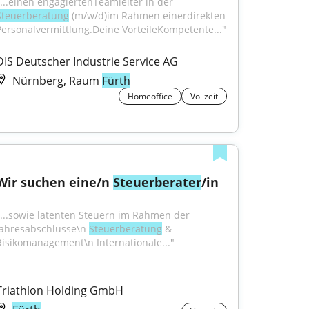
"...einen engagiertenTeamleiter in der 
Steuerberatung
 (m/w/d)im Rahmen einerdirekten 
Personalvermittlung.Deine VorteileKompetente..."
DIS Deutscher Industrie Service AG
Nürnberg, Raum
Fürth
Homeoffice
Vollzeit
Wir suchen eine/n 
Steuerberater
/in
"...sowie latenten Steuern im Rahmen der 
Jahresabschlüsse\n 
Steuerberatung
 & 
Risikomanagement\n Internationale..."
Triathlon Holding GmbH