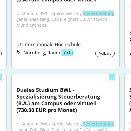
"...Studium BWL - Spezialisierung 
Steuerberatung
genau Dein Ding. Dabei eignest Du Dir sowohl 
grundlegendes..."
IU Internationale Hochschule
Nürnberg, Raum
Fürth
Vollzeit
Duales Studium BWL - 
Spezialisierung Steuerberatung 
(B.A.) am Campus oder virtuell 
(730.00 EUR pro Monat)
"...Studium BWL - Spezialisierung 
Steuerberatung
genau Dein Ding. Dabei eignest Du Dir sowohl 