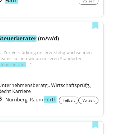
Fürth
Vollzeit
Steuerberater
 (m/w/d)
"...Zur Verstärkung unserer stetig wachsenden 
Teams suchen wir an unseren Standorten 
Steuerberater
..."
Unternehmensberatg., Wirtschaftsprüfg., 
Recht Karriere
Nürnberg, Raum
Fürth
Teilzeit
Vollzeit