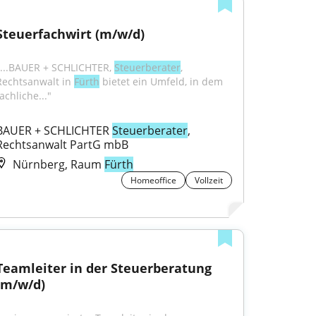
Steuerfachwirt (m/w/d)
"...BAUER + SCHLICHTER, 
Steuerberater
, 
Rechtsanwalt in 
Fürth
 bietet ein Umfeld, in dem 
achliche..."
BAUER + SCHLICHTER 
Steuerberater
, 
Rechtsanwalt PartG mbB
Nürnberg, Raum
Fürth
Homeoffice
Vollzeit
Teamleiter in der Steuerberatung 
(m/w/d)