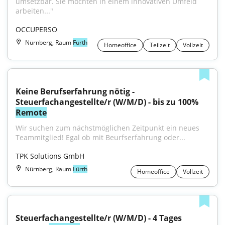
umsetzbar. Sie möchten in einem innovativen Umfeld 
arbeiten..."
OCCUPERSO
Nürnberg, Raum
Fürth
Homeoffice
Teilzeit
Vollzeit
Keine Berufserfahrung nötig - 
Steuerfachangestellte/r (W/M/D) - bis zu 100% 
Remote
Wir suchen zum nächstmöglichen Zeitpunkt ein neues 
Teammitglied! Egal ob mit Beurfserfahrung oder...
TPK Solutions GmbH
Nürnberg, Raum
Fürth
Homeoffice
Vollzeit
Steuerfachangestellte/r (W/M/D) - 4 Tages 