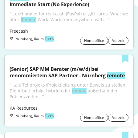
Immediate Start (No Experience)
"...exchanged for real cash (PayPal) or gift cards. What we 
offer 
Remote
 Work: Work from anywhere with..."
Freecash
Nürnberg, Raum
Fürth
Homeoffice
Vollzeit
(Senior) SAP MM Berater (m/w/d) bei 
renommiertem SAP-Partner - Nürnberg 
remote
"...als Teilprojekt-/Projektleitung unter Beweis zu stellen. 
Die Arbeit erfolgt hybrid oder 
remote
 außerhalb der 
Präsenzzeiten..."
KA Resources
Nürnberg, Raum
Fürth
Homeoffice
Vollzeit