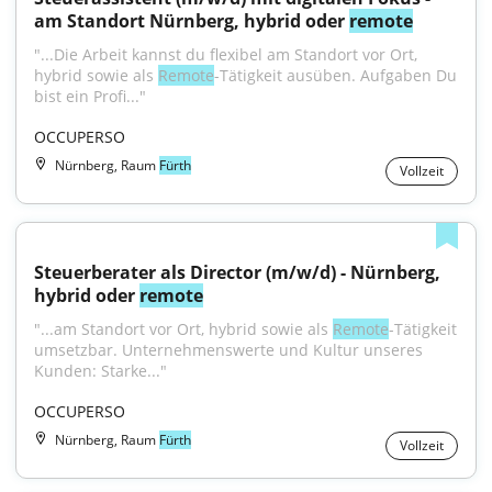
am Standort Nürnberg, hybrid oder 
remote
"...Die Arbeit kannst du flexibel am Standort vor Ort, 
hybrid sowie als 
Remote
-Tätigkeit ausüben. Aufgaben Du 
bist ein Profi..."
OCCUPERSO
Nürnberg, Raum
Fürth
Vollzeit
Steuerberater als Director (m/w/d) - Nürnberg, 
hybrid oder 
remote
"...am Standort vor Ort, hybrid sowie als 
Remote
-Tätigkeit 
umsetzbar. Unternehmenswerte und Kultur unseres 
Kunden: Starke..."
OCCUPERSO
Nürnberg, Raum
Fürth
Vollzeit