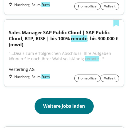
Nürnberg, Raum
Fürth
Homeoffice
Vollzeit
Sales Manager SAP Public Cloud | SAP Public 
Cloud, BTP, RISE | bis 100% 
remote
, bis 300.000 € 
(mwd)
"...Deals zum erfolgreichen Abschluss. Ihre Aufgaben 
können Sie nach Ihrer Wahl vollständig 
remote
..."
Vesterling AG
Nürnberg, Raum
Fürth
Homeoffice
Vollzeit
Weitere Jobs laden