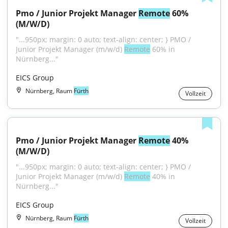
Pmo / Junior Projekt Manager 
Remote
 60% 
(M/W/D)
"...950px; margin: 0 auto; text-align: center; } PMO / 
Junior Projekt Manager (m/w/d) 
Remote
 60% in 
Nürnberg..."
EICS Group
Nürnberg, Raum
Fürth
Vollzeit
Pmo / Junior Projekt Manager 
Remote
 40% 
(M/W/D)
"...950px; margin: 0 auto; text-align: center; } PMO / 
Junior Projekt Manager (m/w/d) 
Remote
 40% in 
Nürnberg..."
EICS Group
Nürnberg, Raum
Fürth
Vollzeit