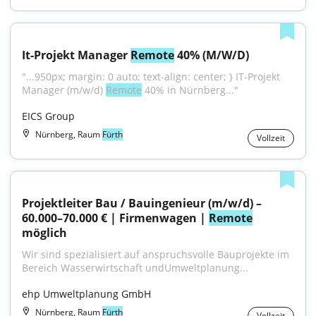
It-Projekt Manager 
Remote
 40% (M/W/D)
"...950px; margin: 0 auto; text-align: center; } IT-Projekt 
Manager (m/w/d) 
Remote
 40% in Nürnberg..."
EICS Group
Nürnberg, Raum
Fürth
Vollzeit
Projektleiter Bau / Bauingenieur (m/w/d) – 
60.000–70.000 € | Firmenwagen | 
Remote
möglich
Wir sind spezialisiert auf anspruchsvolle Bauprojekte im 
Bereich Wasserwirtschaft undUmweltplanung...
ehp Umweltplanung GmbH
Nürnberg, Raum
Fürth
Vollzeit