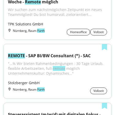
Woche - 
Remote
 möglich
Wir suchen zum nächstmöglichen Zeitpunkt ein neues 
Teammitglied! Du bist humorvoll, zielorientiert...
TPK Solutions GmbH
Nürnberg, Raum
Fürth
Homeoffice
Vollzeit
REMOTE
 - SAP BI/BW Consultant (*) - SAC
"...% Wir bieten Rahmenbedingungen : 30 Tage Urlaub, 
flexible Arbeitszeiten, full-
remote
 möglich 
Unternehmenskultur: Dynamisches..."
Stolzberger GmbH
Nürnberg, Raum
Fürth
Vollzeit
Steuerassistent (m/w/d) mit digitalen Fokus - 