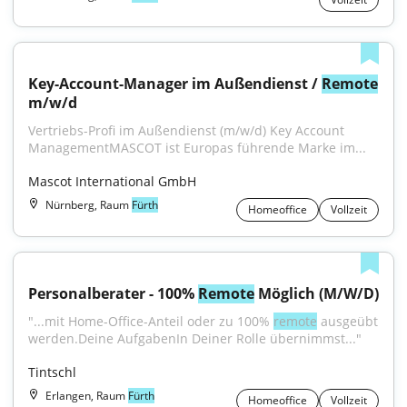
Key-Account-Manager im Außendienst / 
Remote
m/w/d
Vertriebs-Profi im Außendienst (m/w/d) Key Account 
ManagementMASCOT ist Europas führende Marke im...
Mascot International GmbH
Nürnberg, Raum
Fürth
Homeoffice
Vollzeit
Personalberater - 100% 
Remote
 Möglich (M/W/D)
"...mit Home-Office-Anteil oder zu 100% 
remote
 ausgeübt 
werden.Deine AufgabenIn Deiner Rolle übernimmst..."
Tintschl
Erlangen, Raum
Fürth
Homeoffice
Vollzeit