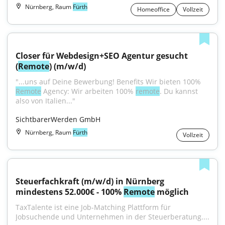
Nürnberg, Raum
Fürth
Homeoffice
Vollzeit
Closer für Webdesign+SEO Agentur gesucht 
(
Remote
) (m/w/d)
"...uns auf Deine Bewerbung! Benefits Wir bieten 100% 
Remote
 Agency: Wir arbeiten 100% 
remote
. Du kannst 
also von Italien..."
SichtbarerWerden GmbH
Nürnberg, Raum
Fürth
Vollzeit
Steuerfachkraft (m/w/d) in Nürnberg 
mindestens 52.000€ - 100% 
Remote
 möglich
TaxTalente ist eine Job-Matching Plattform für 
Jobsuchende und Unternehmen in der Steuerberatung....