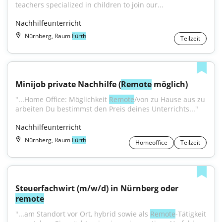
teachers specialized in children to join our...
Nachhilfeunterricht
Nürnberg, Raum
Fürth
Teilzeit
Minijob private Nachhilfe (
Remote
 möglich)
"...Home Office: Möglichkeit 
Remote
/von zu Hause aus zu 
arbeiten Du bestimmst den Preis deines Unterrichts..."
Nachhilfeunterricht
Nürnberg, Raum
Fürth
Homeoffice
Teilzeit
Steuerfachwirt (m/w/d) in Nürnberg oder 
remote
"...am Standort vor Ort, hybrid sowie als 
Remote
-Tätigkeit 