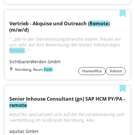
Vertrieb - Akquise und Outreach (
Remote
) 
(m/w/d)
"...Job in der Dienstleistungsbranche haben, freuen wir 
uns sehr auf Ihre Bewerbung! Wir bieten Vollständiges 
Remote
..."
SichtbarerWerden GmbH
Nürnberg, Raum
Fürth
Homeoffice
Vollzeit
Senior Inhouse Consultant (gn) SAP HCM PY/PA - 
remote
AQUITAS spezialisiert sich auf die Personalberatung und 
-vermittlung im Großraum Nürnberg. Alle...
aquitas GmbH