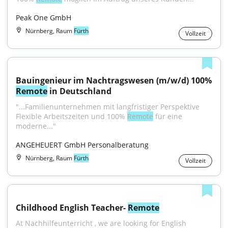
Peak One GmbH
Nürnberg, Raum
Fürth
Vollzeit
Bauingenieur im Nachtragswesen (m/w/d) 100% 
Remote
 in Deutschland
"...Familienunternehmen mit langfristiger Perspektive 
Flexible Arbeitszeiten und 100% 
Remote
 für eine 
moderne..."
ANGEHEUERT GmbH Personalberatung
Nürnberg, Raum
Fürth
Vollzeit
Childhood English Teacher- 
Remote
At Nachhilfeunterricht , we are looking for English 