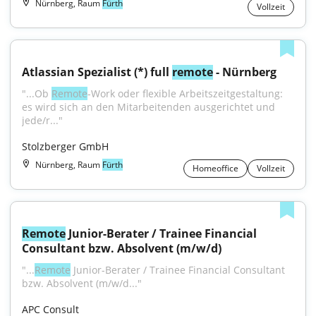
Nürnberg, Raum
Fürth
Vollzeit
Atlassian Spezialist (*) full 
remote
 - Nürnberg
"...Ob 
Remote
-Work oder flexible Arbeitszeitgestaltung: 
es wird sich an den Mitarbeitenden ausgerichtet und 
jede/r..."
Stolzberger GmbH
Nürnberg, Raum
Fürth
Homeoffice
Vollzeit
Remote
 Junior-Berater / Trainee Financial 
Consultant bzw. Absolvent (m/w/d)
"...
Remote
 Junior-Berater / Trainee Financial Consultant 
bzw. Absolvent (m/w/d..."
APC Consult