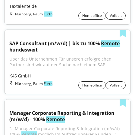
Taxtalente.de
Nürnberg, Raum
Fürth
Homeoffice
Vollzeit
SAP Consultant (m/w/d) | bis zu 100% 
Remote
bundesweit
Über das Unternehmen Für unseren erfolgreichen 
Partner sind wir auf der Suche nach einem SAP...
K4S GmbH
Nürnberg, Raum
Fürth
Homeoffice
Vollzeit
Manager Corporate Reporting & Integration 
(m/w/d) - 100% 
Remote
"...Manager Corporate Reporting & Integration (m/w/d) - 
100% 
Remote
 möglich Im Auftrag unseres Kunden..."