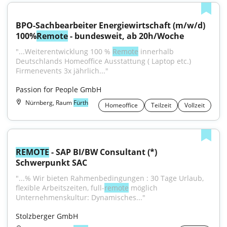
BPO-Sachbearbeiter Energiewirtschaft (m/w/d) 
100%
Remote
 - bundesweit, ab 20h/Woche
"...Weiterentwicklung 100 % 
Remote
 innerhalb 
Deutschlands Homeoffice Ausstattung ( Laptop etc.) 
Firmenevents 3x jährlich..."
Passion for People GmbH
Nürnberg, Raum
Fürth
Homeoffice
Teilzeit
Vollzeit
REMOTE
 - SAP BI/BW Consultant (*) 
Schwerpunkt SAC
"...% Wir bieten Rahmenbedingungen : 30 Tage Urlaub, 
flexible Arbeitszeiten, full-
remote
 möglich 
Unternehmenskultur: Dynamisches..."
Stolzberger GmbH