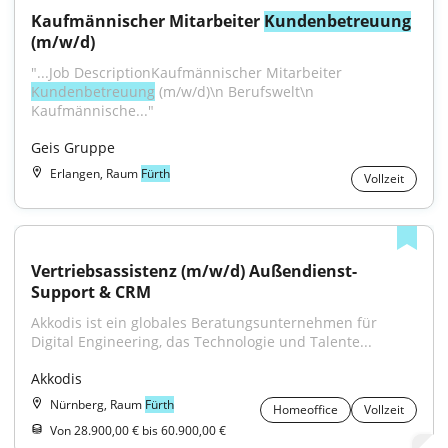
Kaufmännischer Mitarbeiter 
Kundenbetreuung
(m/w/d)
"...Job DescriptionKaufmännischer Mitarbeiter 
Kundenbetreuung
 (m/w/d)\n Berufswelt\n 
Kaufmännische..."
Geis Gruppe
Erlangen, Raum
Fürth
Vollzeit
Vertriebsassistenz (m/w/d) Außendienst-
Support & CRM
Akkodis ist ein globales Beratungsunternehmen für 
Digital Engineering, das Technologie und Talente...
Akkodis
Nürnberg, Raum
Fürth
Homeoffice
Vollzeit
Von 28.900,00 € bis 60.900,00 €