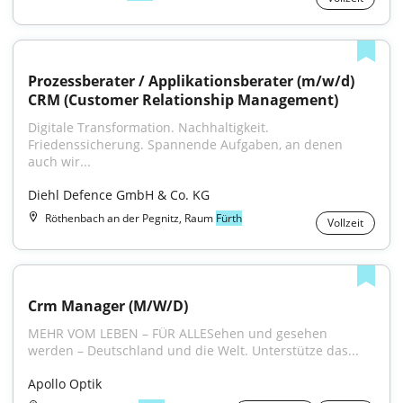
Prozessberater / Applikationsberater (m/w/d) 
CRM (Customer Relationship Management)
Digitale Transformation. Nachhaltigkeit. 
Friedenssicherung. Spannende Aufgaben, an denen 
auch wir...
Diehl Defence GmbH & Co. KG
Röthenbach an der Pegnitz, Raum
Fürth
Vollzeit
Crm Manager (M/W/D)
MEHR VOM LEBEN – FÜR ALLESehen und gesehen 
werden – Deutschland und die Welt. Unterstütze das...
Apollo Optik