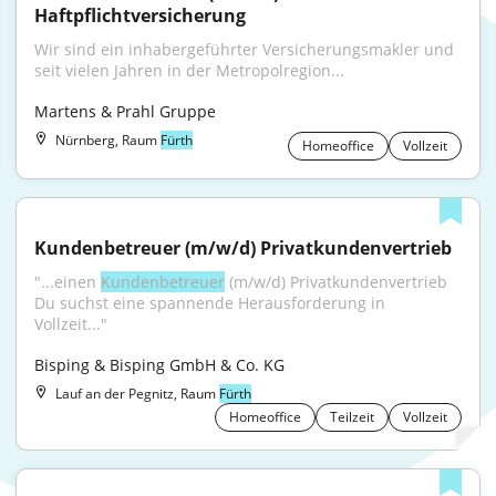
Haftpflichtversicherung
Wir sind ein inhabergeführter Versicherungsmakler und 
seit vielen Jahren in der Metropolregion...
Martens & Prahl Gruppe
Nürnberg, Raum
Fürth
Homeoffice
Vollzeit
Kundenbetreuer (m/w/d) Privatkundenvertrieb
"...einen 
Kundenbetreuer
 (m/w/d) Privatkundenvertrieb 
Du suchst eine spannende Herausforderung in 
Vollzeit..."
Bisping & Bisping GmbH & Co. KG
Lauf an der Pegnitz, Raum
Fürth
Homeoffice
Teilzeit
Vollzeit