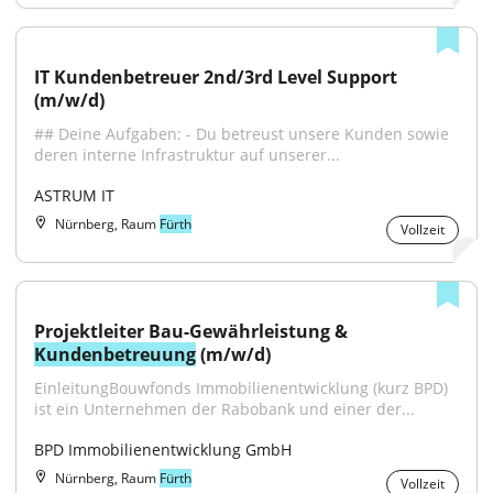
IT Kundenbetreuer 2nd/3rd Level Support 
(m/w/d)
## Deine Aufgaben: - Du betreust unsere Kunden sowie 
deren interne Infrastruktur auf unserer...
ASTRUM IT
Nürnberg, Raum
Fürth
Vollzeit
Projektleiter Bau-Gewährleistung & 
Kundenbetreuung
 (m/w/d)
EinleitungBouwfonds Immobilienentwicklung (kurz BPD) 
ist ein Unternehmen der Rabobank und einer der...
BPD Immobilienentwicklung GmbH
Nürnberg, Raum
Fürth
Vollzeit