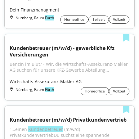
Dein Finanzmanagment
Nürnberg, Raum
Fürth
Homeoffice
Teilzeit
Vollzeit
Kundenbetreuer (m/w/d) - gewerbliche Kfz 
Versicherungen
Benzin im Blut? - Wir, die Wirtschafts-Assekuranz-Makler 
AG suchen für unsere KFZ-Gewerbe Abteilung...
Wirtschafts-Assekuranz-Makler AG
Nürnberg, Raum
Fürth
Homeoffice
Vollzeit
Kundenbetreuer (m/w/d) Privatkundenvertrieb
"...einen 
Kundenbetreuer
 (m/w/d) 
PrivatkundenvertriebDu suchst eine spannende 