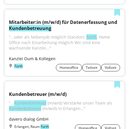
Mitarbeiter:in (m/w/d) für Datenerfassung und 
Kundenbetreuung
"...oder als Nebenjob möglich Standort: 
Fürth
, Home 
Office nach Einarbeitung möglich Wir sind eine 
wachsende Kanzlei..."
Kanzlei Oum & Kollegen
Fürth
Homeoffice
Teilzeit
Vollzeit
Kundenbetreuer (m/w/d)
"...
Kundenbetreuer
 (m⁠/⁠w⁠/⁠d) Verstärke unser Team als 
Kundenbetreuer
 (m⁠/⁠w⁠/⁠d) in Erlangen..."
davero dialog GmbH
Erlangen, Raum
Fürth
Homeoffice
Vollzeit