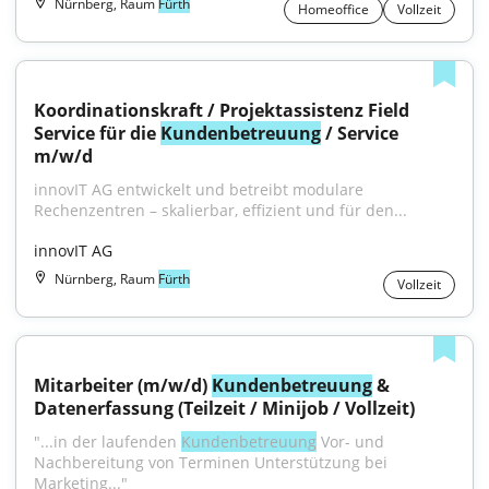
Nürnberg, Raum
Fürth
Homeoffice
Vollzeit
Koordinationskraft / Projektassistenz Field 
Service für die 
Kundenbetreuung
 / Service 
m/w/d
innovIT AG entwickelt und betreibt modulare 
Rechenzentren – skalierbar, effizient und für den...
innovIT AG
Nürnberg, Raum
Fürth
Vollzeit
Mitarbeiter (m/w/d) 
Kundenbetreuung
 & 
Datenerfassung (Teilzeit / Minijob / Vollzeit)
"...in der laufenden 
Kundenbetreuung
 Vor- und 
Nachbereitung von Terminen Unterstützung bei 
Marketing..."