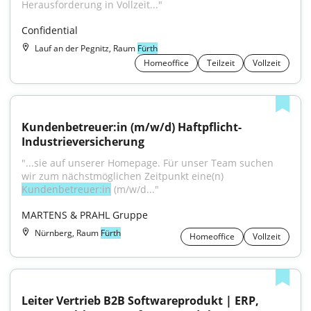
Herausforderung in Vollzeit..."
Confidential
Lauf an der Pegnitz, Raum
Fürth
Homeoffice
Teilzeit
Vollzeit
Kundenbetreuer:in (m/w/d) Haftpflicht-
Industrieversicherung
"...sie auf unserer Homepage. Für unser Team suchen 
wir zum nächstmöglichen Zeitpunkt eine(n) 
Kundenbetreuer:in
 (m/w/d..."
MARTENS & PRAHL Gruppe
Nürnberg, Raum
Fürth
Homeoffice
Vollzeit
Leiter Vertrieb B2B Softwareprodukt | ERP, 