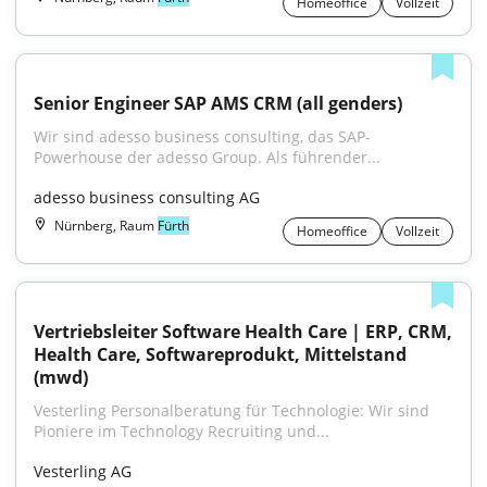
Homeoffice
Vollzeit
Senior Engineer SAP AMS CRM (all genders)
Wir sind adesso business consulting, das SAP-
Powerhouse der adesso Group. Als führender...
adesso business consulting AG
Nürnberg, Raum
Fürth
Homeoffice
Vollzeit
Vertriebsleiter Software Health Care | ERP, CRM, 
Health Care, Softwareprodukt, Mittelstand 
(mwd)
Vesterling Personalberatung für Technologie: Wir sind 
Pioniere im Technology Recruiting und...
Vesterling AG