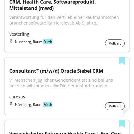
CRM, Health Care, Softwareprodukt, 
Mittelstand (mwd)
Verantwortung für den Vertrieb einer kaufmännischen 
Branchensoftware Karrierelevel: Ab 5 Jahre...
Vesterling
Nürnberg, Raum
Fürth
Vollzeit
Consultant* (m/w/d) Oracle Siebel CRM
\* Menschen jeglicher Genderidentität sind bei uns 
herzlich willkommen. ## Die Herausforderungen...
curexus
Nürnberg, Raum
Fürth
Vollzeit
Vertriebsleiter Software Health Care | Erp, Crm, 