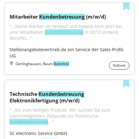
Mitarbeiter 
Kundenbetreuung
 (m/w/d)
"...Deine Stärken im Verkauf und bewirb Dich jetzt bei 
uns! Mitarbeiter 
Kundenbetreuung
 in VZ/TZ (m/w/d) 
Benefits..."
Stellenangebotevertrieb.de ein Service der Sales Profis 
UG
Oerlinghausen, Raum
Bielefeld
Vollzeit
Technische 
Kundenbetreuung
Elektronikfertigung (m/w/d)
"...bis zum fertigen Produkt. Wir suchen Sie zum 
nächstmöglichen Zeitpunkt als Technische 
Kundenbetreuung
..."
SC electronic Service GmbH