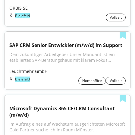
ORBIS SE
Bielefeld
Vollzeit
SAP CRM Senior Entwickler (m/w/d) im Support
Dein zukünftiger Arbeitgeber Unser Mandant ist ein 
etabliertes SAP-Beratungshaus mit klarem Fokus...
Leuchtmehr GmbH
Bielefeld
Homeoffice
Vollzeit
Microsoft Dynamics 365 CE/CRM Consultant 
(m/w/d)
Im Auftrag eines auf Wachstum ausgerichteten Microsoft 
Gold Partner suche ich im Raum Münster...