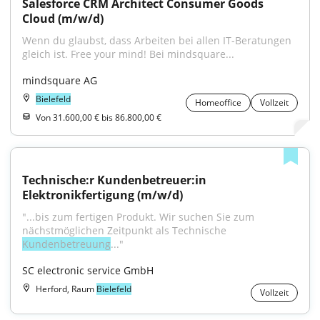
Salesforce CRM Architect Consumer Goods 
Cloud (m/w/d)
Wenn du glaubst, dass Arbeiten bei allen IT-Beratungen 
gleich ist. Free your mind! Bei mindsquare...
mindsquare AG
Bielefeld
Homeoffice
Vollzeit
Von 31.600,00 € bis 86.800,00 €
Technische:r Kundenbetreuer:in 
Elektronikfertigung (m/w/d)
"...bis zum fertigen Produkt. Wir suchen Sie zum 
nächstmöglichen Zeitpunkt als Technische 
Kundenbetreuung
..."
SC electronic service GmbH
Herford, Raum
Bielefeld
Vollzeit