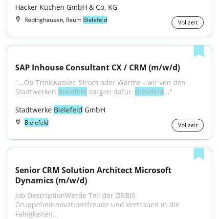
Häcker Küchen GmbH & Co. KG
Rödinghausen, Raum
Bielefeld
Vollzeit
SAP Inhouse Consultant CX / CRM (m/w/d)
"...Ob Trinkwasser, Strom oder Wärme - wir von den 
Stadtwerken 
Bielefeld
 sorgen dafür, 
Bielefeld
..."
Stadtwerke 
Bielefeld
 GmbH
Bielefeld
Vollzeit
Senior CRM Solution Architect Microsoft 
Dynamics (m/w/d)
Job DescriptionWerde Teil der ORBIS 
Gruppe!\nInnovationsfreude und Vertrauen in die 
Fähigkeiten...