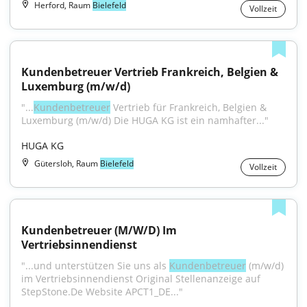
Herford, Raum
Bielefeld
Vollzeit
Kundenbetreuer Vertrieb Frankreich, Belgien & 
Luxemburg (m/w/d)
"...
Kundenbetreuer
 Vertrieb für Frankreich, Belgien & 
Luxemburg (m/w/d) Die HUGA KG ist ein namhafter..."
HUGA KG
Gütersloh, Raum
Bielefeld
Vollzeit
Kundenbetreuer (M/W/D) Im 
Vertriebsinnendienst
"...und unterstützen Sie uns als 
Kundenbetreuer
 (m/w/d) 
im Vertriebsinnendienst Original Stellenanzeige auf 
StepStone.De Website APCT1_DE..."