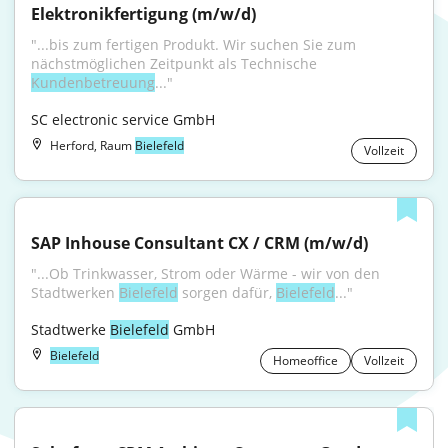
Elektronikfertigung (m/w/d)
"...bis zum fertigen Produkt. Wir suchen Sie zum 
nächstmöglichen Zeitpunkt als Technische 
Kundenbetreuung
..."
SC electronic service GmbH
Herford, Raum
Bielefeld
Vollzeit
SAP Inhouse Consultant CX / CRM (m/w/d)
"...Ob Trinkwasser, Strom oder Wärme - wir von den 
Stadtwerken 
Bielefeld
 sorgen dafür, 
Bielefeld
..."
Stadtwerke 
Bielefeld
 GmbH
Bielefeld
Homeoffice
Vollzeit