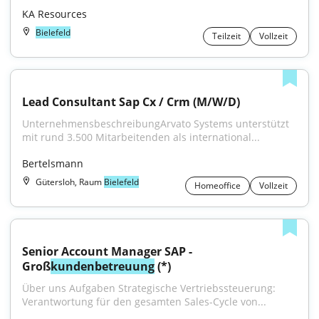
KA Resources
Bielefeld
Teilzeit
Vollzeit
Lead Consultant Sap Cx / Crm (M/W/D)
UnternehmensbeschreibungArvato Systems unterstützt 
mit rund 3.500 Mitarbeitenden als international...
Bertelsmann
Gütersloh, Raum
Bielefeld
Homeoffice
Vollzeit
Senior Account Manager SAP - 
Groß
kundenbetreuung
 (*)
Über uns Aufgaben Strategische Vertriebssteuerung: 
Verantwortung für den gesamten Sales-Cycle von...