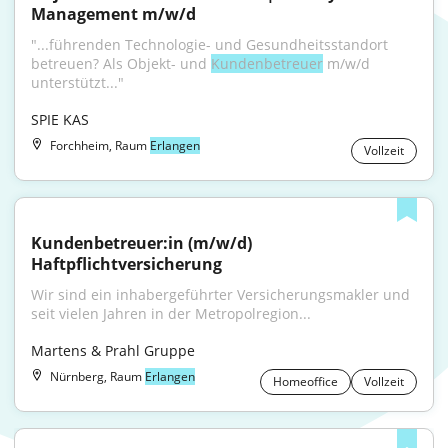
Management m/w/d
"...führenden Technologie- und Gesundheitsstandort 
betreuen? Als Objekt- und 
Kundenbetreuer
 m/w/d 
unterstützt..."
SPIE KAS
Forchheim, Raum
Erlangen
Vollzeit
Kundenbetreuer:in (m/w/d) 
Haftpflichtversicherung
Wir sind ein inhabergeführter Versicherungsmakler und 
seit vielen Jahren in der Metropolregion...
Martens & Prahl Gruppe
Nürnberg, Raum
Erlangen
Homeoffice
Vollzeit