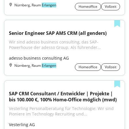
Nürnberg, Raum
Erlangen
Homeoffice
Vollzeit
Senior Engineer SAP AMS CRM (all genders)
Wir sind adesso business consulting, das SAP-
Powerhouse der adesso Group. Als führender...
adesso business consulting AG
Nürnberg, Raum
Erlangen
Homeoffice
Vollzeit
SAP CRM Consultant / Entwickler | Projekte | 
bis 100.000 €, 100% Home-Office möglich (mwd)
Vesterling Personalberatung für Technologie: Wir sind 
Pioniere im Technology Recruiting und...
Vesterling AG