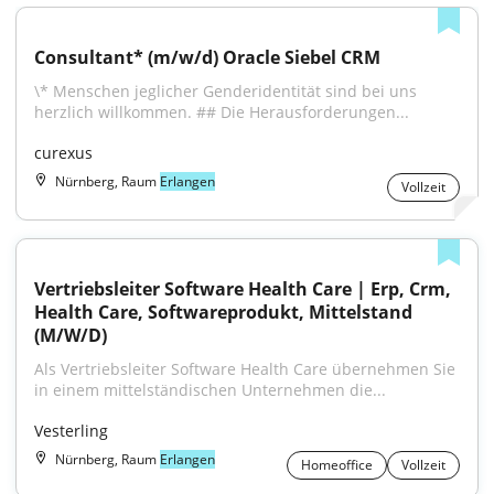
Consultant* (m/w/d) Oracle Siebel CRM
\* Menschen jeglicher Genderidentität sind bei uns 
herzlich willkommen. ## Die Herausforderungen...
curexus
Nürnberg, Raum
Erlangen
Vollzeit
Vertriebsleiter Software Health Care | Erp, Crm, 
Health Care, Softwareprodukt, Mittelstand 
(M/W/D)
Als Vertriebsleiter Software Health Care übernehmen Sie 
in einem mittelständischen Unternehmen die...
Vesterling
Nürnberg, Raum
Erlangen
Homeoffice
Vollzeit