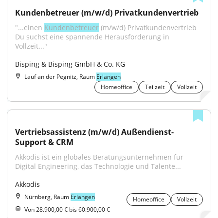
Kundenbetreuer (m/w/d) Privatkundenvertrieb
"...einen 
Kundenbetreuer
 (m/w/d) Privatkundenvertrieb 
Du suchst eine spannende Herausforderung in 
Vollzeit..."
Bisping & Bisping GmbH & Co. KG
Lauf an der Pegnitz, Raum
Erlangen
Homeoffice
Teilzeit
Vollzeit
Vertriebsassistenz (m/w/d) Außendienst-
Support & CRM
Akkodis ist ein globales Beratungsunternehmen für 
Digital Engineering, das Technologie und Talente...
Akkodis
Nürnberg, Raum
Erlangen
Homeoffice
Vollzeit
Von 28.900,00 € bis 60.900,00 €