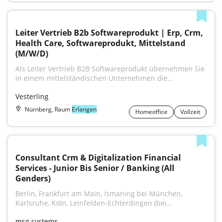
Leiter Vertrieb B2b Softwareprodukt | Erp, Crm, 
Health Care, Softwareprodukt, Mittelstand 
(M/W/D)
Als Leiter Vertrieb B2B Softwareprodukt übernehmen Sie 
in einem mittelständischen Unternehmen die...
Vesterling
Nürnberg, Raum
Erlangen
Homeoffice
Vollzeit
Consultant Crm & Digitalization Financial 
Services - Junior Bis Senior / Banking (All 
Genders)
Berlin, Frankfurt am Main, Ismaning bei München, 
Karlsruhe, Köln, Leinfelden-Echterdingen (bei...
msg systems