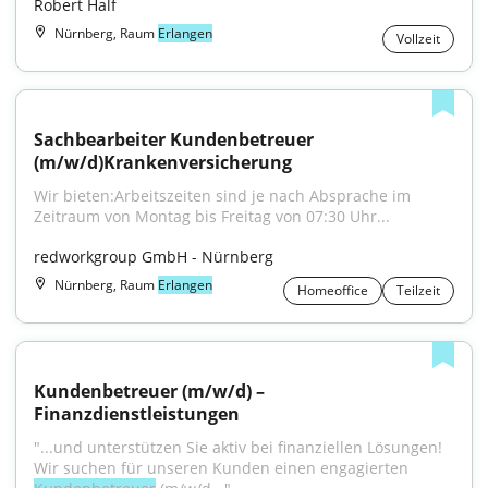
Robert Half
Nürnberg, Raum
Erlangen
Vollzeit
Sachbearbeiter Kundenbetreuer 
(m/w/d)Krankenversicherung
Wir bieten:Arbeitszeiten sind je nach Absprache im 
Zeitraum von Montag bis Freitag von 07:30 Uhr...
redworkgroup GmbH - Nürnberg
Nürnberg, Raum
Erlangen
Homeoffice
Teilzeit
Kundenbetreuer (m/w/d) – 
Finanzdienstleistungen
"...und unterstützen Sie aktiv bei finanziellen Lösungen! 
Wir suchen für unseren Kunden einen engagierten 