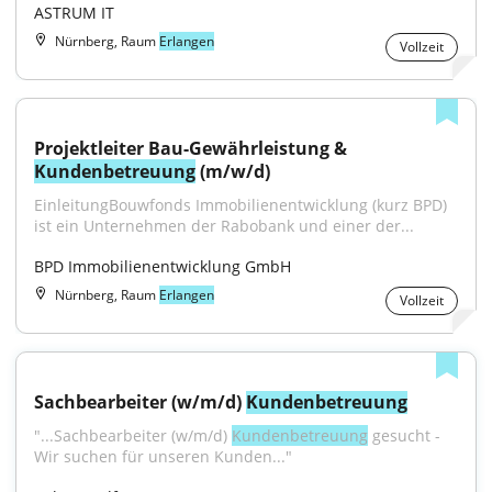
ASTRUM IT
Nürnberg, Raum
Erlangen
Vollzeit
Projektleiter Bau-Gewährleistung & 
Kundenbetreuung
 (m/w/d)
EinleitungBouwfonds Immobilienentwicklung (kurz BPD) 
ist ein Unternehmen der Rabobank und einer der...
BPD Immobilienentwicklung GmbH
Nürnberg, Raum
Erlangen
Vollzeit
Sachbearbeiter (w/m/d) 
Kundenbetreuung
"...Sachbearbeiter (w/m/d) 
Kundenbetreuung
 gesucht - 
Wir suchen für unseren Kunden..."