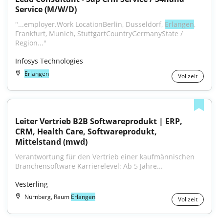
Service (M/W/D)
"...employer.Work LocationBerlin, Dusseldorf, 
Erlangen
, 
Frankfurt, Munich, StuttgartCountryGermanyState / 
Region..."
Infosys Technologies
Erlangen
Vollzeit
Leiter Vertrieb B2B Softwareprodukt | ERP, 
CRM, Health Care, Softwareprodukt, 
Mittelstand (mwd)
Verantwortung für den Vertrieb einer kaufmännischen 
Branchensoftware Karrierelevel: Ab 5 Jahre...
Vesterling
Nürnberg, Raum
Erlangen
Vollzeit