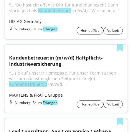
"..."Du hast ein offenes Ohr für Kundenanliegen? Dann 
starte jetzt als 
Kundenbetreuer
 (m/w/d)!" Wir suchen..."
DIS AG Germany
Nürnberg, Raum
Erlangen
Homeoffice
Vollzeit
Kundenbetreuer:in (m/w/d) Haftpflicht-
Industrieversicherung
"...sie auf unserer Homepage. Für unser Team suchen 
wir zum nächstmöglichen Zeitpunkt eine(n) 
Kundenbetreuer:in
 (m/w/d..."
MARTENS & PRAHL Gruppe
Nürnberg, Raum
Erlangen
Homeoffice
Vollzeit
Lead Consultant - Sap Crm Service / S4hana 