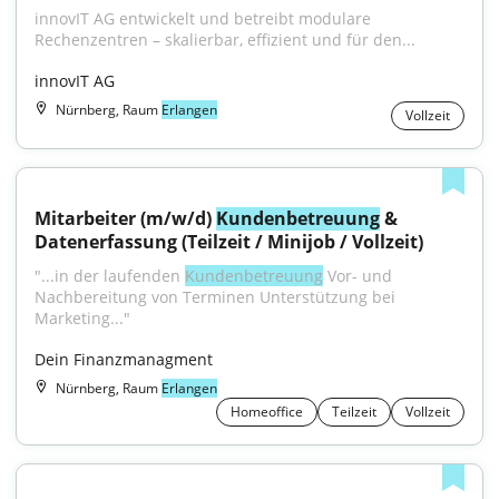
innovIT AG entwickelt und betreibt modulare 
Rechenzentren – skalierbar, effizient und für den...
innovIT AG
Nürnberg, Raum
Erlangen
Vollzeit
Mitarbeiter (m/w/d) 
Kundenbetreuung
 & 
Datenerfassung (Teilzeit / Minijob / Vollzeit)
"...in der laufenden 
Kundenbetreuung
 Vor- und 
Nachbereitung von Terminen Unterstützung bei 
Marketing..."
Dein Finanzmanagment
Nürnberg, Raum
Erlangen
Homeoffice
Teilzeit
Vollzeit