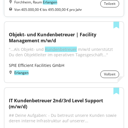
Forchheim, Raum
Erlangen
Teilzeit
Von 405.000,00 € bis 495.000,00 € pro Jahr
Objekt- und Kundenbetreuer | Facility 
Management m/w/d
"...Als Objekt- und 
Kundenbetreuer
 m/w/d unterstützt 
Du den Objektleiter im operativen Tagesgeschäft..."
SPIE Efficient Facilities GmbH
Erlangen
Vollzeit
IT Kundenbetreuer 2nd/3rd Level Support 
(m/w/d)
## Deine Aufgaben: - Du betreust unsere Kunden sowie 
deren interne Infrastruktur auf unserer...