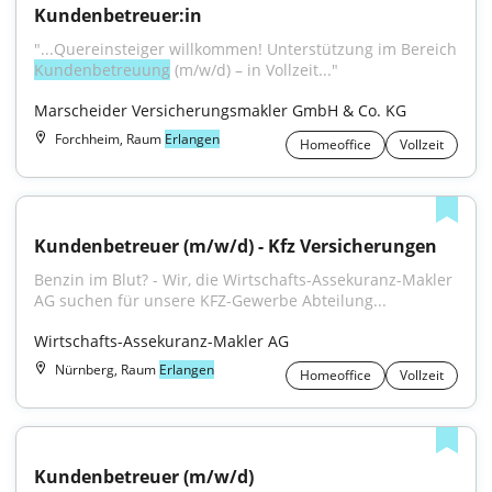
Kundenbetreuer:in
"...Quereinsteiger willkommen! Unterstützung im Bereich 
Kundenbetreuung
 (m/w/d) – in Vollzeit..."
Marscheider Versicherungsmakler GmbH & Co. KG
Forchheim, Raum
Erlangen
Homeoffice
Vollzeit
Kundenbetreuer (m/w/d) - Kfz Versicherungen
Benzin im Blut? - Wir, die Wirtschafts-Assekuranz-Makler 
AG suchen für unsere KFZ-Gewerbe Abteilung...
Wirtschafts-Assekuranz-Makler AG
Nürnberg, Raum
Erlangen
Homeoffice
Vollzeit
Kundenbetreuer (m/w/d)