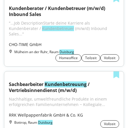
Kundenberater / Kundenbetreuer (m/w/d) 
Inbound Sales
"...Job DescriptionStarte deine Karriere als 
Kundenberater / 
Kundenbetreuer
 (m/w/d) Inbound 
Sales..."
CHO-TIME GmbH
Mülheim an der Ruhr, Raum
Duisburg
Homeoffice
Teilzeit
Vollzeit
Sachbearbeiter 
Kundenbetreuung
 / 
Vertriebsinnendienst (m/w/d)
Nachhaltige, umweltfreundliche Produkte in einem 
erfolgreichen Familienunternehmen ~ Kollegiale...
RRK Wellpappenfabrik GmbH & Co. KG
Bottrop, Raum
Duisburg
Vollzeit