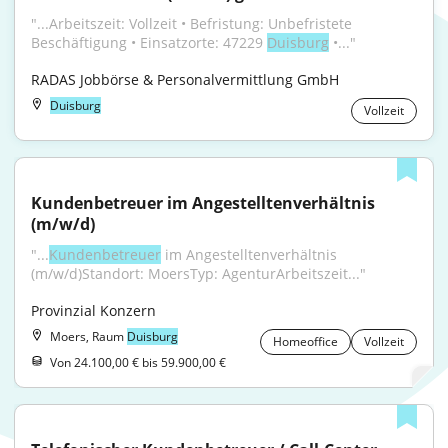
"...Arbeitszeit: Vollzeit • Befristung: Unbefristete 
Beschäftigung • Einsatzorte: 47229 
Duisburg
 •..."
RADAS Jobbörse & Personalvermittlung GmbH
Duisburg
Vollzeit
Kundenbetreuer im Angestelltenverhältnis 
(m/w/d)
"...
Kundenbetreuer
 im Angestelltenverhältnis 
(m/w/d)Standort: MoersTyp: AgenturArbeitszeit..."
Provinzial Konzern
Moers, Raum
Duisburg
Homeoffice
Vollzeit
Von 24.100,00 € bis 59.900,00 €