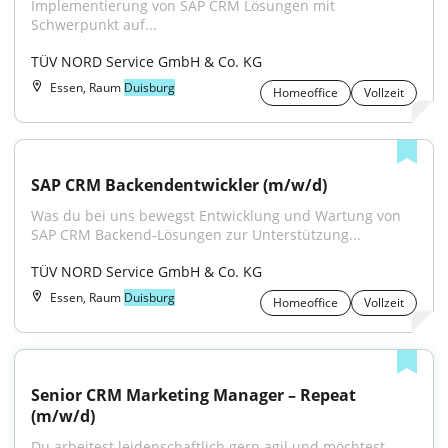
Implementierung von SAP CRM Lösungen mit 
Schwerpunkt auf...
TÜV NORD Service GmbH & Co. KG
Essen, Raum
Duisburg
Homeoffice
Vollzeit
SAP CRM Backendentwickler (m/w/d)
Was du bei uns bewegst Entwicklung und Wartung von 
SAP CRM Backend-Lösungen zur Unterstützung...
TÜV NORD Service GmbH & Co. KG
Essen, Raum
Duisburg
Homeoffice
Vollzeit
Senior CRM Marketing Manager – Repeat 
(m/w/d)
Du arbeitest leidenschaftlich gern agil und möchtest 