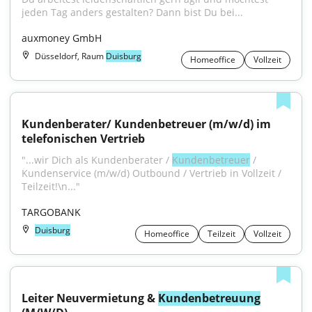
jeden Tag anders gestalten? Dann bist Du bei...
auxmoney GmbH
Düsseldorf, Raum
Duisburg
Homeoffice
Vollzeit
Kundenberater/ Kundenbetreuer (m/w/d) im 
telefonischen Vertrieb
"...wir Dich als Kundenberater / 
Kundenbetreuer
 / 
Kundenservice (m/w/d) Outbound / Vertrieb in Vollzeit / 
Teilzeit!\n..."
TARGOBANK
Duisburg
Homeoffice
Teilzeit
Vollzeit
Leiter Neuvermietung & 
Kundenbetreuung