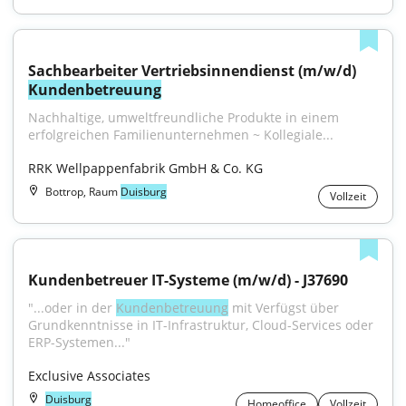
Sachbearbeiter Vertriebsinnendienst (m/w/d) 
Kundenbetreuung
Nachhaltige, umweltfreundliche Produkte in einem 
erfolgreichen Familienunternehmen ~ Kollegiale...
RRK Wellpappenfabrik GmbH & Co. KG
Bottrop, Raum
Duisburg
Vollzeit
Kundenbetreuer IT-Systeme (m/w/d) - J37690
"...oder in der 
Kundenbetreuung
 mit Verfügst über 
Grundkenntnisse in IT-Infrastruktur, Cloud-Services oder 
ERP-Systemen..."
Exclusive Associates
Duisburg
Homeoffice
Vollzeit