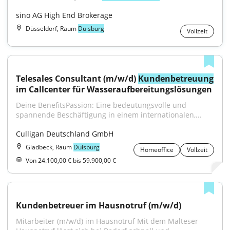
sino AG High End Brokerage
Düsseldorf, Raum
Duisburg
Vollzeit
Telesales Consultant (m/w/d) 
Kundenbetreuung
im Callcenter für Wasseraufbereitungslösungen
Deine BenefitsPassion: Eine bedeutungsvolle und 
spannende Beschäftigung in einem internationalen,...
Culligan Deutschland GmbH
Gladbeck, Raum
Duisburg
Homeoffice
Vollzeit
Von 24.100,00 € bis 59.900,00 €
Kundenbetreuer im Hausnotruf (m/w/d)
Mitarbeiter (m/w/d) im Hausnotruf Mit dem Malteser 