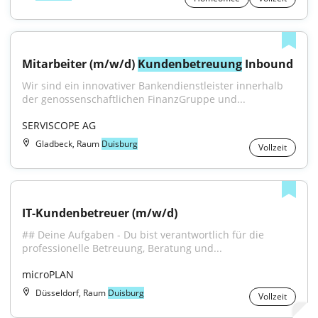
Mitarbeiter (m/w/d) 
Kundenbetreuung
 Inbound
Wir sind ein innovativer Bankendienstleister innerhalb 
der genossenschaftlichen FinanzGruppe und...
SERVISCOPE AG
Gladbeck, Raum
Duisburg
Vollzeit
IT-Kundenbetreuer (m/w/d)
## Deine Aufgaben - Du bist verantwortlich für die 
professionelle Betreuung, Beratung und...
microPLAN
Düsseldorf, Raum
Duisburg
Vollzeit