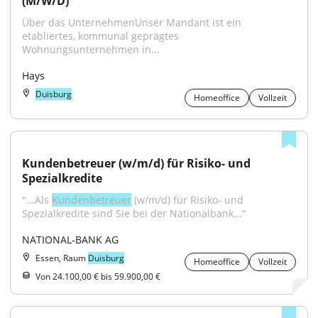
(M/W/D)
Über das UnternehmenUnser Mandant ist ein 
etabliertes, kommunal geprägtes 
Wohnungsunternehmen in...
Hays
Duisburg
Homeoffice
Vollzeit
Kundenbetreuer (w/m/d) für Risiko- und 
Spezialkredite
"...Als 
Kundenbetreuer
 (w/m/d) für Risiko- und 
Spezialkredite sind Sie bei der Nationalbank..."
NATIONAL-BANK AG
Essen, Raum
Duisburg
Homeoffice
Vollzeit
Von 24.100,00 € bis 59.900,00 €