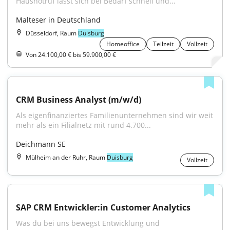
Hausnotruf lässt sich bei Bedarf schnell und...
Malteser in Deutschland
Düsseldorf, Raum
Duisburg
Homeoffice
Teilzeit
Vollzeit
Von 24.100,00 € bis 59.900,00 €
CRM Business Analyst (m/w/d)
Als eigenfinanziertes Familienunternehmen sind wir weit 
mehr als ein Filialnetz mit rund 4.700...
Deichmann SE
Mülheim an der Ruhr, Raum
Duisburg
Vollzeit
SAP CRM Entwickler:in Customer Analytics
Was du bei uns bewegst Entwicklung und 