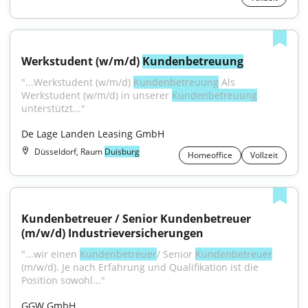
Werkstudent (w/m/d) 
Kundenbetreuung
"...Werkstudent (w/m/d) 
Kundenbetreuung
 Als 
Werkstudent (w/m/d) in unserer 
Kundenbetreuung
unterstützt..."
De Lage Landen Leasing GmbH
Düsseldorf, Raum
Duisburg
Homeoffice
Vollzeit
Kundenbetreuer / Senior Kundenbetreuer 
(m/w/d) Industrieversicherungen
"...wir einen 
Kundenbetreuer
/ Senior 
Kundenbetreuer
(m/w/d). Je nach Erfahrung und Qualifikation ist die 
Position sowohl..."
GGW GmbH