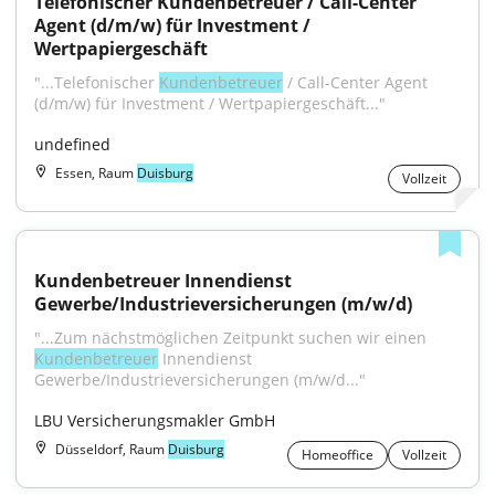
Telefonischer Kundenbetreuer / Call-Center 
Agent (d/m/w) für Investment / 
Wertpapiergeschäft
"...Telefonischer 
Kundenbetreuer
 / Call-Center Agent 
(d/m/w) für Investment / Wertpapiergeschäft..."
undefined
Essen, Raum
Duisburg
Vollzeit
Kundenbetreuer Innendienst 
Gewerbe/Industrieversicherungen (m/w/d)
"...Zum nächstmöglichen Zeitpunkt suchen wir einen 
Kundenbetreuer
 Innendienst 
Gewerbe/Industrieversicherungen (m/w/d..."
LBU Versicherungsmakler GmbH
Düsseldorf, Raum
Duisburg
Homeoffice
Vollzeit