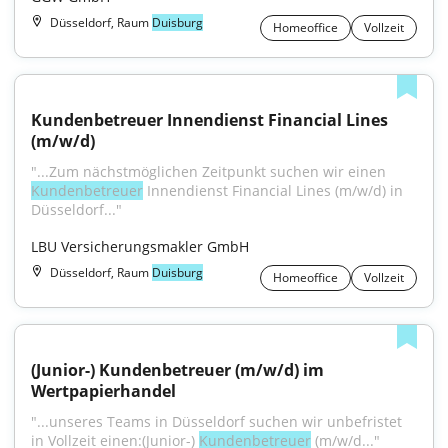
Düsseldorf, Raum
Duisburg
Homeoffice
Vollzeit
Kundenbetreuer Innendienst Financial Lines 
(m/w/d)
"...Zum nächstmöglichen Zeitpunkt suchen wir einen 
Kundenbetreuer
 Innendienst Financial Lines (m/w/d) in 
Düsseldorf..."
LBU Versicherungsmakler GmbH
Düsseldorf, Raum
Duisburg
Homeoffice
Vollzeit
(Junior-) Kundenbetreuer (m/w/d) im 
Wertpapierhandel
"...unseres Teams in Düsseldorf suchen wir unbefristet 
in Vollzeit einen:(Junior-) 
Kundenbetreuer
 (m/w/d..."