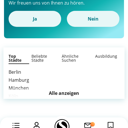
Wir freuen uns von Ihnen zu hören.
Ja
Nein
Top
Beliebte
Ähnliche
Ausbildung
Städte
Städte
Suchen
Berlin
Hamburg
München
Alle anzeigen
Köln
Frankfurt am Main
Stuttgart
Düsseldorf