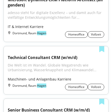
genders)
adesso steht für digitale Exzellenz – und damit auch für 
vielfältige Entwicklungsmöglichkeiten für...
IT & Internet Karriere
Dortmund, Raum
Hagen
Homeoffice
Vollzeit
Technical Consultant CRM (w/m/d)
Die Welt ist im Wandel. Globale Megatrends wie 
Urbanisierung, Wasserknappheit und Klimawandel...
Maschinen- und Anlagenbau Karriere
Dortmund, Raum
Hagen
Homeoffice
Vollzeit
Senior Business Consultant CRM (w/m/d)