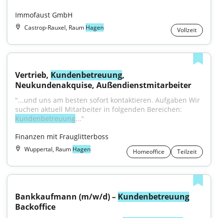
Immofaust GmbH
Castrop-Rauxel, Raum
Hagen
Vollzeit
Vertrieb, 
Kundenbetreuung
, 
Neukundenakquise, Außendienstmitarbeiter
"...und uns am besten sofort kontaktieren. Aufgaben Wir 
suchen aktuell Mitarbeiter in folgenden Bereichen: 
Kundenbetreuung
..."
Finanzen mit Frauglitterboss
Wuppertal, Raum
Hagen
Homeoffice
Teilzeit
Bankkaufmann (m/w/d) – 
Kundenbetreuung
Backoffice