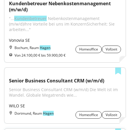
Kundenbetreuer Nebenkostenmanagement 
(m/w/d)
"...​
Kundenbetreuer
 Nebenkostenmanagement 
(m/w/d)Ihre Vorteile bei uns im KonzernSicherheit: Sie 
arbeiten..."
Vonovia SE
Bochum, Raum
Hagen
Homeoffice
Vollzeit
Von 24.100,00 € bis 59.900,00 €
Senior Business Consultant CRM (w/m/d)
Senior Business Consultant CRM (w/m/d) Die Welt ist im 
Wandel. Globale Megatrends wie...
WILO SE
Dortmund, Raum
Hagen
Homeoffice
Vollzeit