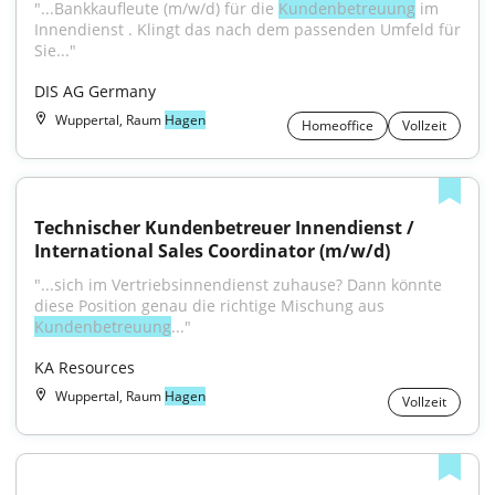
"...Bankkaufleute (m/w/d) für die 
Kundenbetreuung
 im 
Innendienst . Klingt das nach dem passenden Umfeld für 
Sie..."
DIS AG Germany
Wuppertal, Raum
Hagen
Homeoffice
Vollzeit
Technischer Kundenbetreuer Innendienst / 
International Sales Coordinator (m/w/d)
"...sich im Vertriebsinnendienst zuhause? Dann könnte 
diese Position genau die richtige Mischung aus 
Kundenbetreuung
..."
KA Resources
Wuppertal, Raum
Hagen
Vollzeit