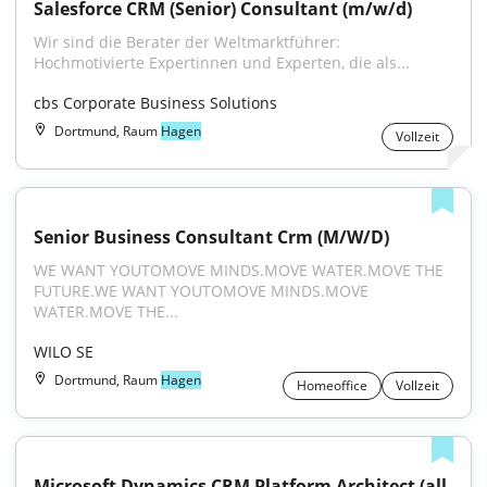
Salesforce CRM (Senior) Consultant (m/w/d)
Wir sind die Berater der Weltmarktführer: 
Hochmotivierte Expertinnen und Experten, die als...
cbs Corporate Business Solutions
Dortmund, Raum
Hagen
Vollzeit
Senior Business Consultant Crm (M/W/D)
WE WANT YOUTOMOVE MINDS.MOVE WATER.MOVE THE 
FUTURE.WE WANT YOUTOMOVE MINDS.MOVE 
WATER.MOVE THE...
WILO SE
Dortmund, Raum
Hagen
Homeoffice
Vollzeit
Microsoft Dynamics CRM Platform Architect (all 