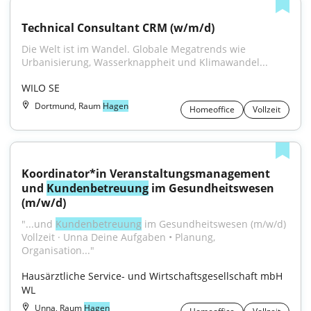
Technical Consultant CRM (w/m/d)
Die Welt ist im Wandel. Globale Megatrends wie 
Urbanisierung, Wasserknappheit und Klimawandel...
WILO SE
Dortmund, Raum
Hagen
Homeoffice
Vollzeit
Koordinator*in Veranstaltungsmanagement 
und 
Kundenbetreuung
 im Gesundheitswesen 
(m/w/d)
"...und 
Kundenbetreuung
 im Gesundheitswesen (m/w/d) 
Vollzeit · Unna Deine Aufgaben • Planung, 
Organisation..."
Hausärztliche Service- und Wirtschaftsgesellschaft mbH 
WL
Unna, Raum
Hagen