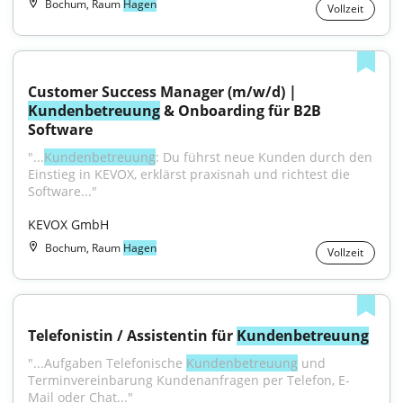
Bochum, Raum
Hagen
Vollzeit
Customer Success Manager (m/w/d) | 
Kundenbetreuung
 & Onboarding für B2B 
Software
"...
Kundenbetreuung
: Du führst neue Kunden durch den 
Einstieg in KEVOX, erklärst praxisnah und richtest die 
Software..."
KEVOX GmbH
Bochum, Raum
Hagen
Vollzeit
Telefonistin / Assistentin für 
Kundenbetreuung
"...Aufgaben Telefonische 
Kundenbetreuung
 und 
Terminvereinbarung Kundenanfragen per Telefon, E-
Mail oder Chat..."