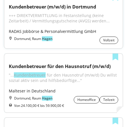
Kundenbetreuer (m/w/d) in Dortmund
+++ DIREKTVERMITTLUNG in Festanstellung (keine 
Zeitarbeit) / Vermittlungsgutscheine (AVGS) werden...
RADAS Jobbörse & Personalvermittlung GmbH
Dortmund, Raum
Hagen
Vollzeit
Kundenbetreuer für den Hausnotruf (m/w/d)
"...
Kundenbetreuer
 für den Hausnotruf (m/w/d) Du willst 
sozial aktiv sein und hilfsbedürftige..."
Malteser in Deutschland
Dortmund, Raum
Hagen
Homeoffice
Teilzeit
Von 24.100,00 € bis 59.900,00 €