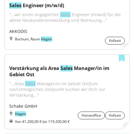
Sales
 Engineer (m/w/d)
"...wir einen engagierten 
Sales
 Engineer (m/w/d) für die 
aktive Neukundenentwicklung und Betreuung..."
AKKODIS
Bochum, Raum
Hagen
Vollzeit
Verstärkung als Area 
Sales
 Manager/in im 
Gebiet Ost
"...Area 
Sales
 Manager/in im Gebiet OstZum 
nächstmöglichen Zeitpunkt suchen wir Dich zur 
Verstärkung..."
Schake GmbH
Hagen
Homeoffice
Vollzeit
Von 41.200,00 € bis 119.200,00 €