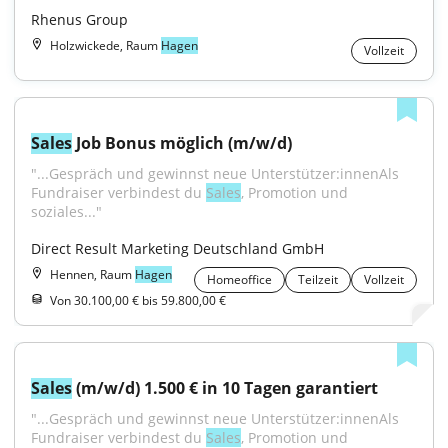
Rhenus Group
Holzwickede, Raum
Hagen
Vollzeit
Sales
 Job Bonus möglich (m/w/d)
"...Gespräch und gewinnst neue Unterstützer:innenAls 
Fundraiser verbindest du 
Sales
, Promotion und 
soziales..."
Direct Result Marketing Deutschland GmbH
Hennen, Raum
Hagen
Homeoffice
Teilzeit
Vollzeit
Von 30.100,00 € bis 59.800,00 €
Sales
 (m/w/d) 1.500 € in 10 Tagen garantiert
"...Gespräch und gewinnst neue Unterstützer:innenAls 
Fundraiser verbindest du 
Sales
, Promotion und 