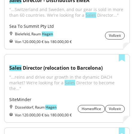
Sales
 Director - Distributors EMEA
"...Switzerland and Sweden, and our gear is sold in more 
than 60 countries. We're looking for a 
Sales
 Director..."
Sea To Summit Pty Ltd
Bielefeld, Raum
Hagen
Vollzeit
Von 120.000,00 € bis 180.000,00 €
Sales
 Director (relocation to Barcelona)
"...reins and drive our growth in the dynamic DACH 
market? We’re looking for a 
Sales
 Director to become 
the..."
SiteMinder
Düsseldorf, Raum
Hagen
Homeoffice
Vollzeit
Von 120.000,00 € bis 180.000,00 €