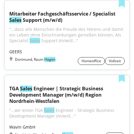
Mitarbeiter Fachgeschäftsservice / Specialist 
Sales
 Support (m/w/d)
"...dass alle Menschen die Freude des Hörens und damit 
ein Leben ohne Einschränkungen genießen können. Als 
Specialist 
Sales
 Support (m/w/d..."
GEERS
Dortmund, Raum
Hagen
Homeoffice
Vollzeit
TGA 
Sales
 Engineer | Strategic Business 
Development Manager (m/w/d) Region 
Nordrhein-Westfalen
"...wir einen TGA 
Sales
 Engineer - Strategic Business 
Development Manager (m/w/d..."
Wavin GmbH