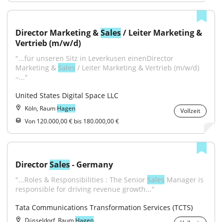
Director Marketing & 
Sales
 / Leiter Marketing & 
Vertrieb (m/w/d)
"...für unseren Sitz in Leverkusen einenDirector 
Marketing & 
Sales
 / Leiter Marketing & Vertrieb (m/w/d) 
–..."
United States Digital Space LLC
Köln, Raum
Hagen
Vollzeit
Von 120.000,00 € bis 180.000,00 €
Director 
Sales
 - Germany
"...Roles & Responsibilities : The Senior 
Sales
 Manager is 
responsible for driving revenue growth..."
Tata Communications Transformation Services (TCTS)
Düsseldorf, Raum
Hagen