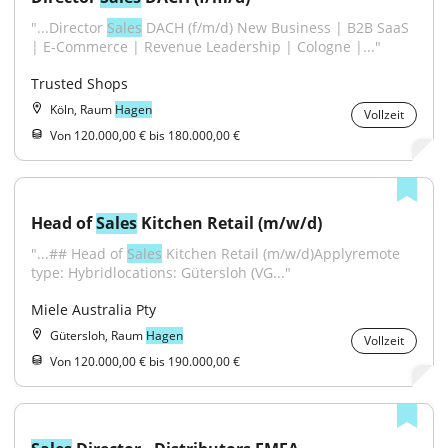
"...Director 
Sales
 DACH (f/m/d) New Business | B2B SaaS 
| E-Commerce | Revenue Leadership | Cologne |..."
Trusted Shops
Köln, Raum
Hagen
Vollzeit
Von 120.000,00 € bis 180.000,00 €
Head of 
Sales
 Kitchen Retail (m/w/d)
"...## Head of 
Sales
 Kitchen Retail (m/w/d)Applyremote 
type: Hybridlocations: Gütersloh (VG..."
Miele Australia Pty
Gütersloh, Raum
Hagen
Vollzeit
Von 120.000,00 € bis 190.000,00 €