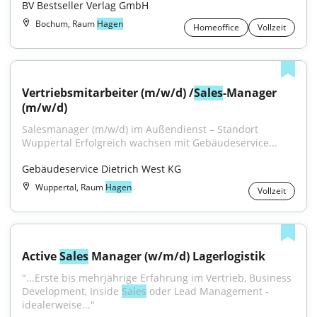
BV Bestseller Verlag GmbH
Bochum, Raum
Hagen
Homeoffice
Vollzeit
Vertriebsmitarbeiter (m/w/d) /
Sales
-Manager 
(m/w/d)
Salesmanager (m/w/d) im Außendienst – Standort 
Wuppertal Erfolgreich wachsen mit Gebäudeservice...
Gebäudeservice Dietrich West KG
Wuppertal, Raum
Hagen
Vollzeit
Active 
Sales
 Manager (w/m/d) Lagerlogistik
"...Erste bis mehrjährige Erfahrung im Vertrieb, Business 
Development, Inside 
Sales
 oder Lead Management - 
idealerweise..."