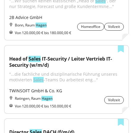
"...Wir suchen keinen klassischen „Head of 
Sales
“, der 
nur Strategie, Forecast und große Kundentermine..."
2B Advice GmbH
Bonn, Raum
Hagen
Homeoffice
Vollzeit
Von 120.000,00 € bis 180.000,00 €
Head of 
Sales
 IT-Security / Leiter Vertrieb IT-
Security (w/m/d)
"...die fachliche und disziplinarische Führung unseres 
motivierten 
Sales
-Teams Du arbeitest eng..."
TWINSOFT GmbH & Co. KG
Ratingen, Raum
Hagen
Vollzeit
Von 120.000,00 € bis 150.000,00 €
Director 
Sales
 DACH (f/m/d)