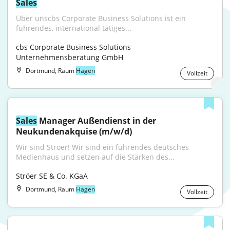
Sales
Über unscbs Corporate Business Solutions ist ein 
führendes, international tätiges...
cbs Corporate Business Solutions 
Unternehmensberatung GmbH
Dortmund, Raum
Hagen
Vollzeit
Sales
 Manager Außendienst in der 
Neukundenakquise (m/w/d)
Wir sind Ströer! Wir sind ein führendes deutsches 
Medienhaus und setzen auf die Stärken des...
Ströer SE & Co. KGaA
Dortmund, Raum
Hagen
Vollzeit