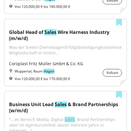
Vollzeit
Von 120.000,00 € bis 180.000,00 €
Global Head of 
Sales
 Wire Harness Industry 
(m/w/d)
Was wir bieten:DienstwagenErfolgsbeteiligungKostenlose 
Mitgliedschaft in einem...
Coroplast Fritz Müller GmbH & Co. KG
Wuppertal, Raum
Hagen
Vollzeit
Von 120.000,00 € bis 170.000,00 €
Business Unit Lead 
Sales
 & Brand Partnerships 
(w/m/d)
"...im Bereich Media, Digital 
Sales
, Brand Partnerships 
oder im Agenturumfeld, davon mehrere Jahre in 
leitender..."