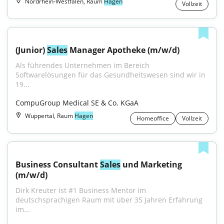
Nordrhein-Westfalen, Raum
Hagen
Vollzeit
(Junior) 
Sales
 Manager Apotheke (m/w/d)
Als führendes Unternehmen im Bereich 
Softwarelösungen für das Gesundheitswesen sind wir in 
19...
CompuGroup Medical SE & Co. KGaA
Wuppertal, Raum
Hagen
Homeoffice
Vollzeit
Business Consultant 
Sales
 und Marketing 
(m/w/d)
Dirk Kreuter ist #1 Business Mentor im 
deutschsprachigen Raum mit über 35 Jahren Erfahrung 
im...