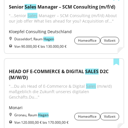
Senior 
Sales
 Manager – SCM Consulting (m/f/d)
"...Senior 
Sales
 Manager – SCM Consulting (m/f/d) About 
our job offer What lies ahead for you? Acquisition of..."
Kloepfel Consulting Deutschland
Düsseldorf, Raum
Hagen
Homeoffice
Vollzeit
Von 90.000,00 € bis 130.000,00 €
HEAD OF E-COMMERCE & DIGITAL 
SALES
 D2C 
(M/W/D)
"...Du als Head of E-Commerce & Digital 
Sales
 (m/w/d) 
maßgeblich die Zukunft unseres digitalen 
Geschäfts.Du..."
Monari
Gronau, Raum
Hagen
Homeoffice
Vollzeit
Von 120.000,00 € bis 170.000,00 €