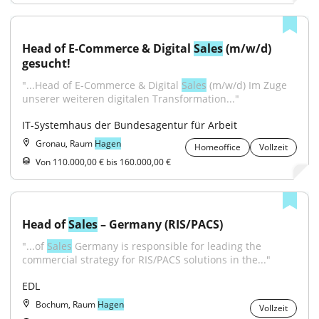
Head of E-Commerce & Digital 
Sales
 (m/w/d) 
gesucht!
"...Head of E-Commerce & Digital 
Sales
 (m/w/d) Im Zuge 
unserer weiteren digitalen Transformation..."
IT-Systemhaus der Bundesagentur für Arbeit
Gronau, Raum
Hagen
Homeoffice
Vollzeit
Von 110.000,00 € bis 160.000,00 €
Head of 
Sales
 – Germany (RIS/PACS)
"...of 
Sales
 Germany is responsible for leading the 
commercial strategy for RIS/PACS solutions in the..."
EDL
Bochum, Raum
Hagen
Vollzeit