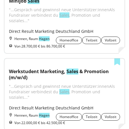
Minijob 
Sales
"...Gespräch und gewinnst neue Unterstützer:innenAls 
Fundraiser verbindest du 
Sales
, Promotion und 
soziales..."
Direct Result Marketing Deutschland GmbH
Hennen, Raum
Hagen
Homeoffice
Teilzeit
Vollzeit
Von 28.700,00 € bis 86.700,00 €
Werkstudent Marketing, 
Sales
 & Promotion 
(m/w/d)
"...Gespräch und gewinnst neue Unterstützer:innenAls 
Fundraiser verbindest du 
Sales
, Promotion und 
soziales..."
Direct Result Marketing Deutschland GmbH
Hennen, Raum
Hagen
Homeoffice
Teilzeit
Vollzeit
Von 22.000,00 € bis 42.500,00 €