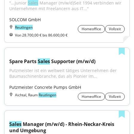
"...Junior 
Sales
 Manager (m/w/d)Seit 1994 verbinden wir 
Unternehmen mit Freelancern aus IT..."
SOLCOM GmbH
Reutlingen
Homeoffice
Vollzeit
Von 28.700,00 € bis 86.600,00 €
Spare Parts 
Sales
 Supporter (m/w/d)
Putzmeister ist ein weltweit tätiges Unternehmen der 
Baumaschinenbranche, das als Pionier im...
Putzmeister Concrete Pumps GmbH
Aichtal, Raum
Reutlingen
Homeoffice
Vollzeit
Sales
 Manager (m/w/d) - Rhein-Neckar-Kreis 
und Umgebung