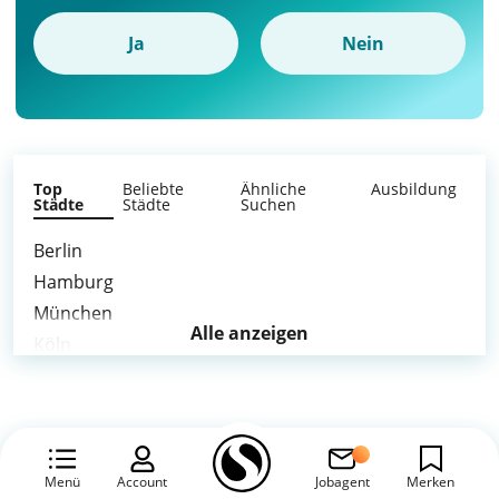
Ja
Nein
Top
Beliebte
Ähnliche
Ausbildung
Städte
Städte
Suchen
Berlin
Hamburg
München
Alle anzeigen
Köln
Frankfurt am Main
Stuttgart
Düsseldorf
Leipzig
Menü
Account
Jobagent
Merken