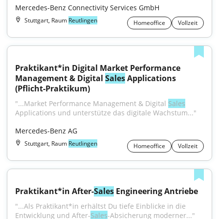
Mercedes-Benz Connectivity Services GmbH
Stuttgart, Raum
Reutlingen
Homeoffice
Vollzeit
Praktikant*in Digital Market Performance 
Management & Digital 
Sales
 Applications 
(Pflicht-Praktikum)
"...Market Performance Management & Digital 
Sales
Applications und unterstütze das digitale Wachstum..."
Mercedes-Benz AG
Stuttgart, Raum
Reutlingen
Homeoffice
Vollzeit
Praktikant*in After-
Sales
 Engineering Antriebe
"...Als Praktikant*in erhältst Du tiefe Einblicke in die 
Entwicklung und After-
Sales
-Absicherung moderner..."