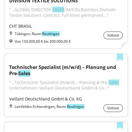
DIVISION TEXTILE SOLUTIONS
"...GLOBAL DIRECTOR 
SALES
 (M/F/D) Business Division: 
Textile Solutions Contract: full-time/ permanent..."
CHT BRASIL
Tübingen, Raum
Reutlingen
Vollzeit
Von 150.000,00 € bis 200.000,00 €
Technischer Spezialist (m/w/d) – Planung und 
Pre-
Sales
"...Technischer Spezialist (m/w/d) – Planung & Pre-
Sales
Unternehmen: Vaillant Deutschland GmbH & Co..."
Vaillant Deutschland GmbH & Co. KG
Leinfelden-Echterdingen, Raum
Reutlingen
Vollzeit