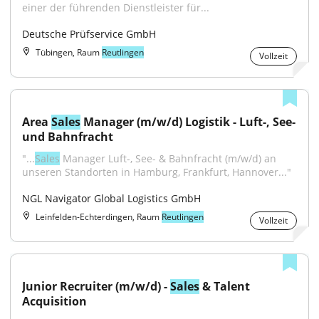
einer der führenden Dienstleister für...
Deutsche Prüfservice GmbH
Tübingen, Raum
Reutlingen
Vollzeit
Area 
Sales
 Manager (m/w/d) Logistik - Luft-, See- 
und Bahnfracht
"...
Sales
 Manager Luft-, See- & Bahnfracht (m/w/d) an 
unseren Standorten in Hamburg, Frankfurt, Hannover..."
NGL Navigator Global Logistics GmbH
Leinfelden-Echterdingen, Raum
Reutlingen
Vollzeit
Junior Recruiter (m/w/d) - 
Sales
 & Talent 
Acquisition