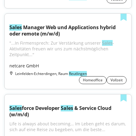
Sales
 Manager Web und Applications hybrid 
oder remote (m/w/d)
"...In Firmensprech: Zur Verstärkung unserer 
Sales
-
Aktivitäten freuen wir uns zum nächstmöglichen 
Zeitpunkt..."
netcare GmbH
Leinfelden-Echterdingen, Raum
Reutlingen
Homeoffice
Vollzeit
Sales
force Developer 
Sales
 & Service Cloud 
(w/m/d)
Life is always about becoming… Im Leben geht es darum, 
sich auf eine Reise zu begeben, um die beste...