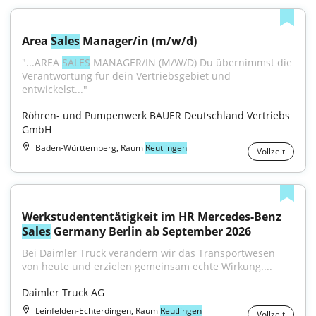
Area 
Sales
 Manager/in (m/w/d)
"...AREA 
SALES
 MANAGER/IN (M/W/D) Du übernimmst die 
Verantwortung für dein Vertriebsgebiet und 
entwickelst..."
Röhren- und Pumpenwerk BAUER Deutschland Vertriebs 
GmbH
Baden-Württemberg, Raum
Reutlingen
Vollzeit
Werkstudententätigkeit im HR Mercedes-Benz 
Sales
 Germany Berlin ab September 2026
Bei Daimler Truck verändern wir das Transportwesen 
von heute und erzielen gemeinsam echte Wirkung....
Daimler Truck AG
Leinfelden-Echterdingen, Raum
Reutlingen
Vollzeit