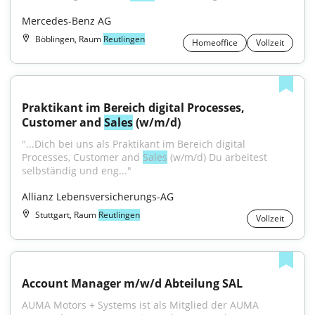
Mercedes-Benz AG
Böblingen, Raum
Reutlingen
Homeoffice
Vollzeit
Praktikant im Bereich digital Processes, 
Customer and 
Sales
 (w/m/d)
"...Dich bei uns als Praktikant im Bereich digital 
Processes, Customer and 
Sales
 (w/m/d) Du arbeitest 
selbständig und eng..."
Allianz Lebensversicherungs-AG
Stuttgart, Raum
Reutlingen
Vollzeit
Account Manager m/w/d Abteilung SAL
AUMA Motors + Systems ist als Mitglied der AUMA 