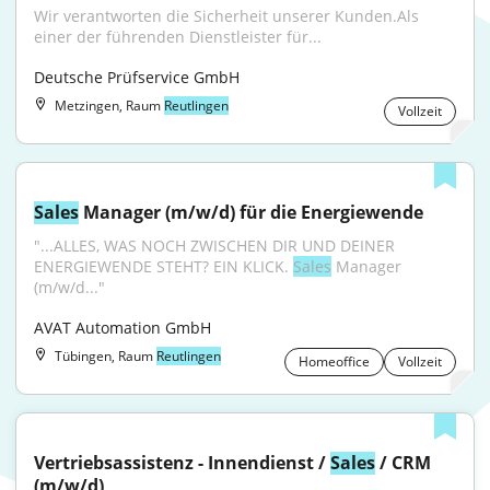
Wir verantworten die Sicherheit unserer Kunden.Als 
einer der führenden Dienstleister für...
Deutsche Prüfservice GmbH
Metzingen, Raum
Reutlingen
Vollzeit
Sales
 Manager (m/w/d) für die Energiewende
"...ALLES, WAS NOCH ZWISCHEN DIR UND DEINER 
ENERGIEWENDE STEHT? EIN KLICK. 
Sales
 Manager 
(m/w/d..."
AVAT Automation GmbH
Tübingen, Raum
Reutlingen
Homeoffice
Vollzeit
Vertriebsassistenz - Innendienst / 
Sales
 / CRM 
(m/w/d)