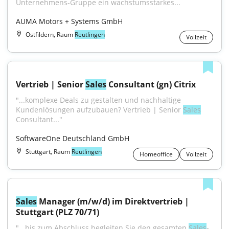
Unternehmens-Gruppe ein wachstumsstarkes...
AUMA Motors + Systems GmbH
Ostfildern, Raum
Reutlingen
Vollzeit
Vertrieb | Senior 
Sales
 Consultant (gn) Citrix
"...komplexe Deals zu gestalten und nachhaltige 
Kundenlösungen aufzubauen? Vertrieb | Senior 
Sales
Consultant..."
SoftwareOne Deutschland GmbH
Stuttgart, Raum
Reutlingen
Homeoffice
Vollzeit
Sales
 Manager (m/w/d) im Direktvertrieb | 
Stuttgart (PLZ 70/71)
"...bis zum Abschluss begleiten Sie den gesamten 
Sales
-