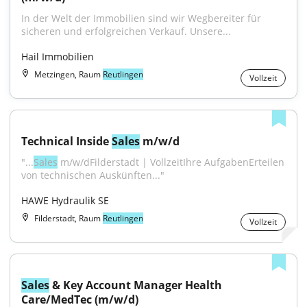
In der Welt der Immobilien sind wir Wegbereiter für 
sicheren und erfolgreichen Verkauf. Unsere...
Hail Immobilien
Metzingen, Raum
Reutlingen
Vollzeit
Technical Inside 
Sales
 m/w/d
"...
Sales
 m/w/dFilderstadt | VollzeitIhre AufgabenErteilen 
von technischen Auskünften..."
HAWE Hydraulik SE
Filderstadt, Raum
Reutlingen
Vollzeit
Sales
 & Key Account Manager Health 
Care/MedTec (m/w/d)