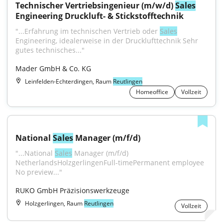
Technischer Vertriebsingenieur (m/w/d) 
Sales
Engineering Druckluft- & Stickstofftechnik
"...Erfahrung im technischen Vertrieb oder 
Sales
Engineering, idealerweise in der Drucklufttechnik Sehr 
gutes technisches..."
Mader GmbH & Co. KG
Leinfelden-Echterdingen, Raum
Reutlingen
Homeoffice
Vollzeit
National 
Sales
 Manager (m/f/d)
"...National 
Sales
 Manager (m/f/d) 
NetherlandsHolzgerlingenFull-timePermanent employee 
No preview..."
RUKO GmbH Präzisionswerkzeuge
Holzgerlingen, Raum
Reutlingen
Vollzeit