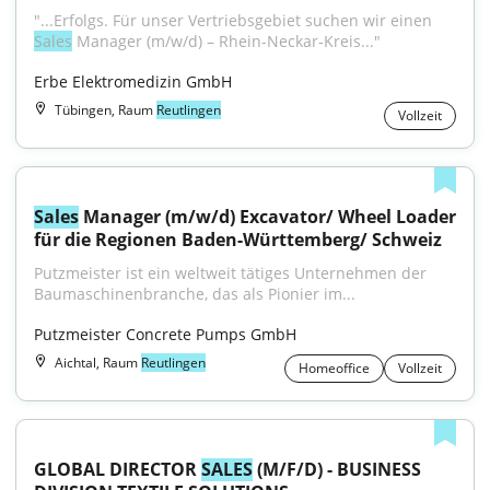
"...Erfolgs. Für unser Vertriebsgebiet suchen wir einen 
Sales
 Manager (m/w/d) – Rhein-Neckar-Kreis..."
Erbe Elektromedizin GmbH
Tübingen, Raum
Reutlingen
Vollzeit
Sales
 Manager (m/w/d) Excavator/ Wheel Loader 
für die Regionen Baden-Württemberg/ Schweiz
Putzmeister ist ein weltweit tätiges Unternehmen der 
Baumaschinenbranche, das als Pionier im...
Putzmeister Concrete Pumps GmbH
Aichtal, Raum
Reutlingen
Homeoffice
Vollzeit
GLOBAL DIRECTOR 
SALES
 (M/F/D) - BUSINESS 