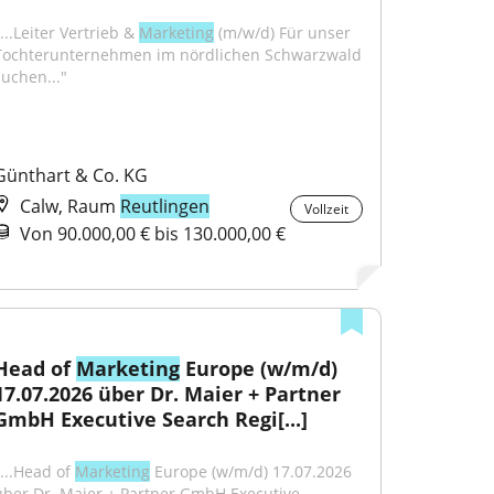
...Leiter Vertrieb & 
Marketing
 (m/w/d) Für unser 
Tochterunternehmen im nördlichen Schwarzwald 
suchen..."
Günthart & Co. KG
Calw, Raum
Reutlingen
Vollzeit
Von 90.000,00 € bis 130.000,00 €
Head of 
Marketing
 Europe (w/m/d) 
17.07.2026 über Dr. Maier + Partner 
GmbH Executive Search Regi[...]
...Head of 
Marketing
 Europe (w/m/d) 17.07.2026 
über Dr. Maier + Partner GmbH Executive 