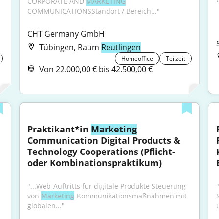
CORPORATE AND 
MARKETING
COMMUNICATIONSStandort / Bereich..."
CHT Germany GmbH
Tübingen, Raum
Reutlingen
Homeoffice
Teilzeit
Von 22.000,00 € bis 42.500,00 €
Praktikant*in 
Marketing
Communication Digital Products & 
Technology Cooperations (Pflicht- 
oder Kombinationspraktikum)
"...Web-Auftritts für digitale Produkte Steuerung 
von 
Marketing
-Kommunikationsmaßnahmen mit 
globalen..."