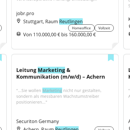
jobr.pro
Stuttgart, Raum
Reutlingen
Homeoffice
Vollzeit
Von 110.000,00 € bis 160.000,00 €
Leitung 
Marketing
 & 
Kommunikation (m/w/d) – Achern
"...Sie wollen 
Marketing
 nicht nur gestalten, 
"
sondern als messbaren Wachstumstreiber 
positionieren..."
Securiton Germany
Achern, Raum
Reutlingen