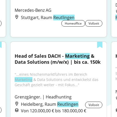
Mercedes-Benz AG
Stuttgart, Raum
Reutlingen
Homeoffice
Vollzeit
Head of Sales DACH - 
Marketing
 & 
Data Solutions (m/w/x) | bis ca. 150k
"...eines Nischenmarktführers im Bereich 
Marketing
 & Data Solutions und entwickelst das 
Geschäft gezielt weiter - mit Fokus..."
Grenzgänger. | Headhunting
Heidelberg, Raum
Reutlingen
Vollzeit
Von 120.000,00 € bis 180.000,00 €