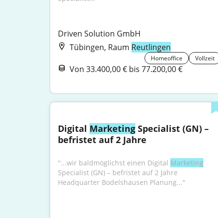
Driven Solution GmbH
Tübingen, Raum
Reutlingen
Homeoffice
Vollzeit
Von 33.400,00 € bis 77.200,00 €
Digital 
Marketing
 Specialist (GN) – 
befristet auf 2 Jahre
"...wir bald­möglichst einen Digital 
Marketing
Specialist (GN) – befristet auf 2 Jahre 
Headquarter Bodelshausen Planung..."