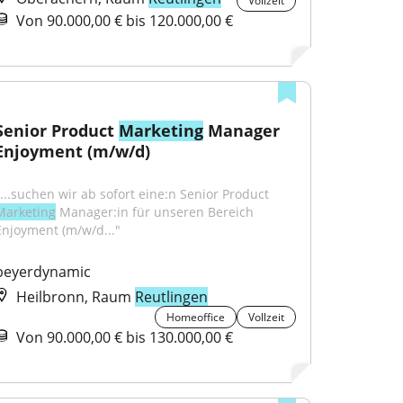
Vollzeit
Von 90.000,00 € bis 120.000,00 €
Senior Product 
Marketing
 Manager 
Enjoyment (m/w/d)
"...suchen wir ab sofort eine:n Senior Product 
Marketing
 Manager:in für unseren Bereich 
Enjoyment (m/w/d..."
beyerdynamic
Heilbronn, Raum
Reutlingen
Homeoffice
Vollzeit
Von 90.000,00 € bis 130.000,00 €