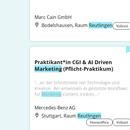
Marc Cain GmbH
Bodelshausen, Raum
Reutlingen
Vollzeit
Praktikant*in CGI & AI Driven 
Marketing
 (Pflicht-Praktikum)
"...an der Schnittstelle von Technologie und 
Kreation. Wir entwickeln AI-gestützte Workflows 
für 
Marketing
-Content, treiben..."
Mercedes-Benz AG
Stuttgart, Raum
Reutlingen
Homeoffice
Vollzeit