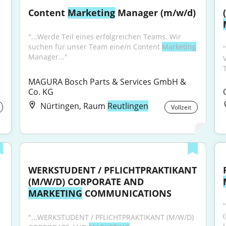
Content 
Marketing
 Manager (m/w/d)
"...Werde Teil eines erfolgreichen Teams. Wir 
suchen für unser Team eine/n Content 
Marketing
"
Manager..."
MAGURA Bosch Parts & Services GmbH & 
Co. KG
Nürtingen, Raum
Reutlingen
Vollzeit
WERKSTUDENT / PFLICHTPRAKTIKANT 
(M/W/D) CORPORATE AND 
MARKETING
 COMMUNICATIONS
"...WERKSTUDENT / PFLICHTPRAKTIKANT (M/W/D) 