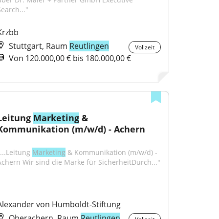
Search..."
Krzbb
Stuttgart, Raum
Reutlingen
Vollzeit
Von 120.000,00 € bis 180.000,00 €
Leitung 
Marketing
 & 
Kommunikation (m/w/d) - Achern
...Leitung 
Marketing
 & Kommunikation (m/w/d) - 
Achern Wir sind die Marke für SicherheitDurch..."
Alexander von Humboldt-Stiftung
Oberachern, Raum
Reutlingen