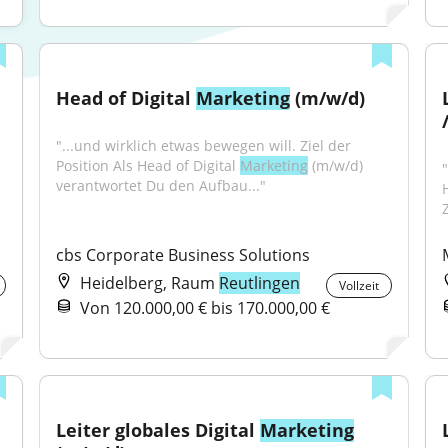
Head of Digital 
Marketing
 (m/w/d)
"...und wirklich etwas bewegen will. Ziel der 
Position Als Head of Digital 
Marketing
 (m/w/d) 
"
verantwortet Du den Aufbau..."
Z
cbs Corporate Business Solutions
Heidelberg, Raum
Reutlingen
Vollzeit
Von 120.000,00 € bis 170.000,00 €
Leiter globales Digital 
Marketing