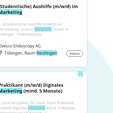
(Studentische) Aushilfe (m/w/d) im 
Marketing
...(studentische) Aushilfe (m/w/d) zur 
Verstärkung unseres 
Marketing
-Teams in 
Tübingen. Unterstützung..."
Ovesco Endoscopy AG
Tübingen, Raum
Reutlingen
Vollzeit
Praktikant (m/w/d) Digitales 
Marketing
 (mind. 5 Monate)
"...und verstärken Sie unser Team Praktikant 
(m/w/d) Digitales 
Marketing
 (mind. 5 Monate) 
Unterstützung im Bereich..."