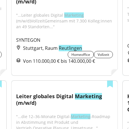
(m/w/d)
 
"
"...Leiter globales Digital 
Marketing
(m/w/d)VollzeitGemeinsam mit 7.300 Kolleg:innen 
an 49 Standorten..."
SYNTEGON
Stuttgart, Raum
Reutlingen
Homeoffice
Vollzeit
Von 110.000,00 € bis 140.000,00 €
Leiter globales Digital 
Marketing
(m/w/d)
"...die 12–36‑Monate Digital‑
Marketing
‑Roadmap 
in Abstimmung mit Produkt und 
"
Vertrieb.Operative Planung, Umsetzung..."