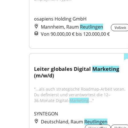
osapiens Holding GmbH
Mannheim, Raum
Reutlingen
Vollzeit
Von 90.000,00 € bis 120.000,00 €
Leiter globales Digital 
Marketing
(m/w/d)
"...als auch strategische Roadmap‑Arbeit voran. 
Du definierst und verantwortest die 12–
36‑Monate Digital‑
Marketing
..."
SYNTEGON
Deutschland, Raum
Reutlingen