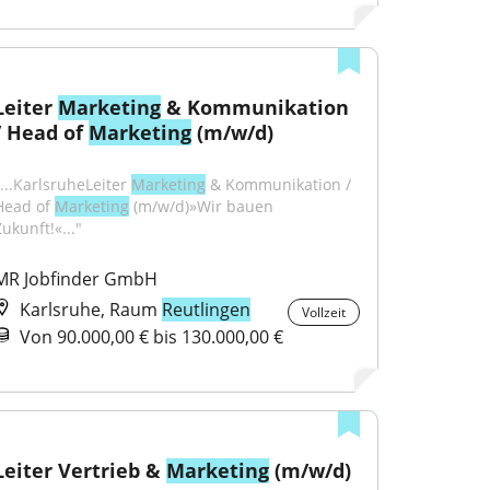
Leiter 
Marketing
 & Kommunikation 
/ Head of 
Marketing
 (m/w/d)
...KarlsruheLeiter 
Marketing
 & Kommunikation / 
Head of 
Marketing
 (m/w/d)»Wir bauen 
ukunft!«..."
MR Jobfinder GmbH
Karlsruhe, Raum
Reutlingen
Vollzeit
Von 90.000,00 € bis 130.000,00 €
Leiter Vertrieb & 
Marketing
 (m/w/d)