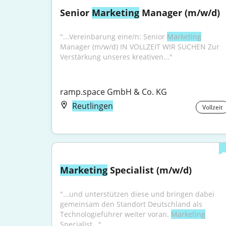
Senior 
Marketing
 Manager (m/w/d)
"...Vereinbarung eine/n: Senior 
Marketing
Manager (m/w/d) IN VOLLZEIT WIR SUCHEN Zur 
Verstärkung unseres kreativen..."
ramp.space GmbH & Co. KG
Reutlingen
Vollzeit
Marketing
 Specialist (m/w/d)
"...und unterstützen diese und bringen dabei 
gemeinsam den Standort Deutschland als 
Technologieführer weiter voran. 
Marketing
Specialist..."