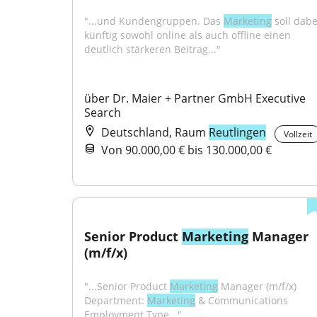
"...und Kundengruppen. Das 
Marketing
 soll dabei
künftig sowohl online als auch offline einen 
deutlich stärkeren Beitrag..."
über Dr. Maier + Partner GmbH Executive 
Search
Deutschland, Raum
Reutlingen
Vollzeit
Von 90.000,00 € bis 130.000,00 €
Senior Product 
Marketing
 Manager 
(m/f/x)
"...Senior Product 
Marketing
 Manager (m/f/x) 
Department: 
Marketing
 & Communications 
Employment Type..."