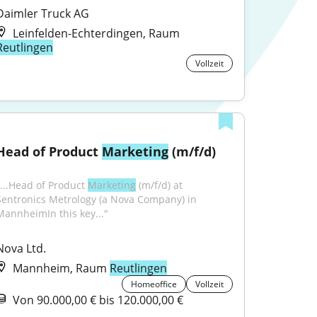
Daimler Truck AG
Leinfelden-Echterdingen, Raum
Reutlingen
Vollzeit
Head of Product 
Marketing
 (m/f/d)
"...Head of Product 
Marketing
 (m/f/d) at 
Sentronics Metrology (a Nova Company) in 
MannheimIn this key..."
Nova Ltd.
Mannheim, Raum
Reutlingen
Homeoffice
Vollzeit
Von 90.000,00 € bis 120.000,00 €