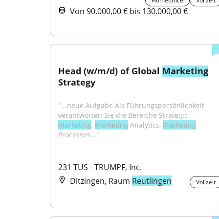
Homeoffice
Vollzeit
Von 90.000,00 € bis 130.000,00 €
Head (w/m/d) of Global 
Marketing
Strategy
"...neue Aufgabe Als Führungspersönlichkeit 
verantworten Sie die Bereiche Strategic 
Marketing
, 
Marketing
 Analytics, 
Marketing
Processes..."
231 TUS - TRUMPF, Inc.
Ditzingen, Raum
Reutlingen
Vollzeit