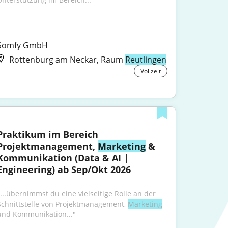
Somfy GmbH
Rottenburg am Neckar, Raum
Reutlingen
Vollzeit
Praktikum im Bereich 
Projektmanagement, 
Marketing
 & 
Kommunikation (Data & AI | 
Engineering) ab Sep/Okt 2026
"...übernimmst du eine vielseitige Rolle an der 
Schnittstelle von Projektmanagement, 
Marketing
und Kommunikation..."