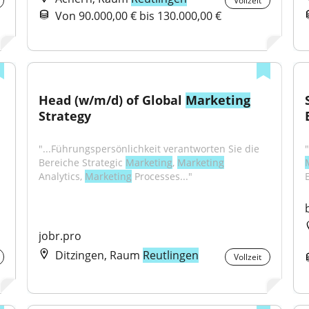
Vollzeit
Von 90.000,00 € bis 130.000,00 €
Head (w/m/d) of Global 
Marketing
Strategy
"...Führungspersönlichkeit verantworten Sie die 
Bereiche Strategic 
Marketing
, 
Marketing
Analytics, 
Marketing
 Processes..."
jobr.pro
Ditzingen, Raum
Reutlingen
Vollzeit