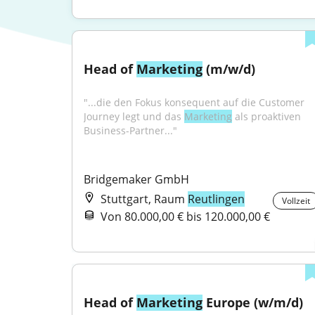
Head of 
Marketing
 (m/w/d)
"...die den Fokus konsequent auf die Customer 
Journey legt und das 
Marketing
 als proaktiven 
Business-Partner..."
Bridgemaker GmbH
Stuttgart, Raum
Reutlingen
Vollzeit
Von 80.000,00 € bis 120.000,00 €
Head of 
Marketing
 Europe (w/m/d)