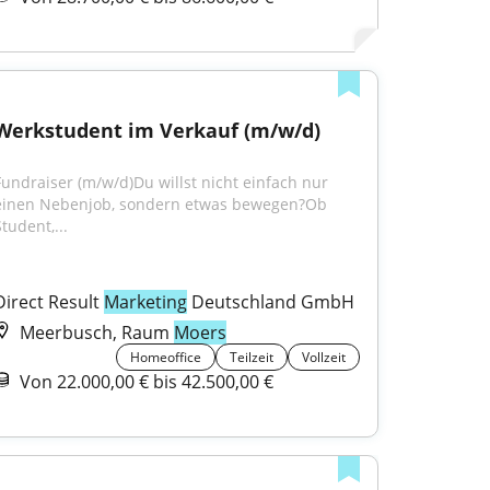
Werkstudent im Verkauf (m/w/d)
Fundraiser (m/w/d)Du willst nicht einfach nur 
einen Nebenjob, sondern etwas bewegen?Ob 
tudent,...
Direct Result 
Marketing
 Deutschland GmbH
Meerbusch, Raum
Moers
Homeoffice
Teilzeit
Vollzeit
Von 22.000,00 € bis 42.500,00 €