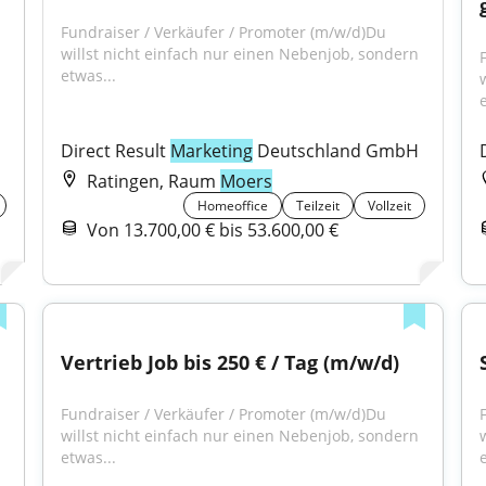
Fundraiser / Verkäufer / Promoter (m/w/d)Du 
willst nicht einfach nur einen Nebenjob, sondern 
etwas...
 
H
Direct Result 
Marketing
 Deutschland GmbH
Ratingen, Raum
Moers
Homeoffice
Teilzeit
Vollzeit
Von 13.700,00 € bis 53.600,00 €
Vertrieb Job bis 250 € / Tag (m/w/d)
Fundraiser / Verkäufer / Promoter (m/w/d)Du 
 
willst nicht einfach nur einen Nebenjob, sondern 
etwas...