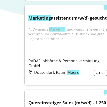
Marketing
assistent (m/w/d) gesucht
"...Dynamics 
Marketing
 sind wünschenswert • Sie
verfügen über einwandfreie Deutsch- und gute 
Englischkenntnisse..."
RADAS Jobbörse & Personalvermittlung 
GmbH
Düsseldorf, Raum
Moers
Vollzeit
Quereinsteiger Sales (m/w/d) - 1.250 