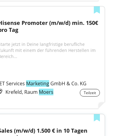
Hisense Promoter (m/w/d) min. 150€ 
pro Tag
tarte jetzt in Deine langfristige berufliche 
Zukunft mit einem der führenden Herstellen im 
ereich...
JET Services 
Marketing
 GmbH & Co. KG
Krefeld, Raum
Moers
Teilzeit
Sales (m/w/d) 1.500 € in 10 Tagen 