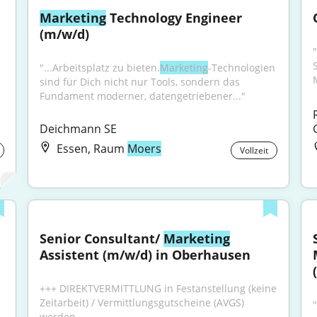
Marketing
 Technology Engineer 
(m/w/d)
"...Arbeitsplatz zu bieten.
Marketing
-Technologien 
sind für Dich nicht nur Tools, sondern das 
Fundament moderner, datengetriebener..."
Deichmann SE
Essen, Raum
Moers
Vollzeit
Senior Consultant/ 
Marketing
Assistent (m/w/d) in Oberhausen
+++ DIREKTVERMITTLUNG in Festanstellung (keine 
Zeitarbeit) / Vermittlungsgutscheine (AVGS) 
werden...