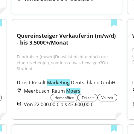
Quereinsteiger Verkäufer:in (m/w/d) 
- bis 3.500€+/Monat
Fundraiser (m/w/d)Du willst nicht einfach nur 
S
einen Nebenjob, sondern etwas bewegen?Ob 
Student,...
H
Direct Result 
Marketing
 Deutschland GmbH
Meerbusch, Raum
Moers
Homeoffice
Teilzeit
Vollzeit
Von 22.000,00 € bis 43.600,00 €