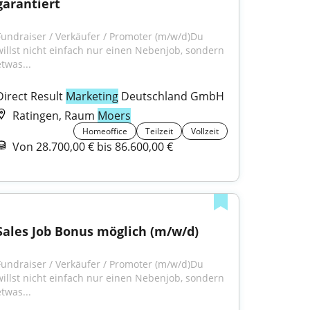
garantiert
Fundraiser / Verkäufer / Promoter (m/w/d)Du 
willst nicht einfach nur einen Nebenjob, sondern 
etwas...
Direct Result 
Marketing
 Deutschland GmbH
Ratingen, Raum
Moers
Homeoffice
Teilzeit
Vollzeit
Von 28.700,00 € bis 86.600,00 €
Sales Job Bonus möglich (m/w/d)
Fundraiser / Verkäufer / Promoter (m/w/d)Du 
willst nicht einfach nur einen Nebenjob, sondern 
etwas...