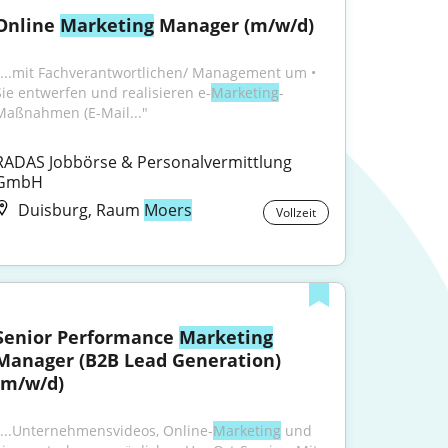
Online 
Marketing
 Manager (m/w/d)
"...mit Fachverantwortlichen/ Management um • 
Sie entwerfen und realisieren e-
Marketing
-
Maßnahmen (E-Mail..."
RADAS Jobbörse & Personalvermittlung 
GmbH
Duisburg, Raum
Moers
Vollzeit
Senior Performance 
Marketing
Manager (B2B Lead Generation) 
(m/w/d)
"...Unternehmensvideos, Online-
Marketing
 und 