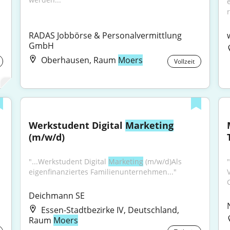
RADAS Jobbörse & Personalvermittlung 
GmbH
Oberhausen, Raum
Moers
Vollzeit
Werkstudent Digital 
Marketing
(m/w/d)
"...Werkstudent Digital 
Marketing
 (m/w/d)Als 
 
eigenfinanziertes Familienunternehmen..."
Deichmann SE
H
Essen-Stadtbezirke IV, Deutschland,
Raum
Moers