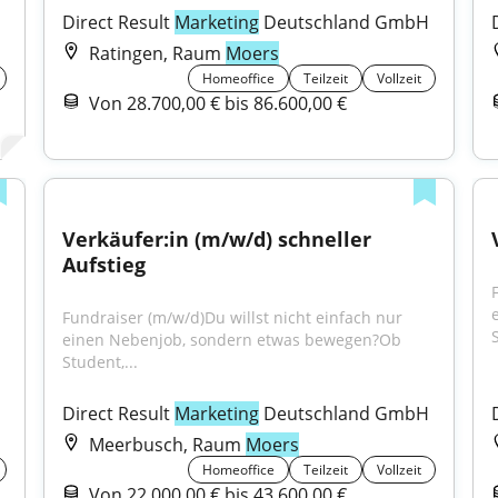
H
Direct Result 
Marketing
 Deutschland GmbH
Ratingen, Raum
Moers
Homeoffice
Teilzeit
Vollzeit
Von 28.700,00 € bis 86.600,00 €
Verkäufer:in (m/w/d) schneller 
Aufstieg
Fundraiser (m/w/d)Du willst nicht einfach nur 
S
einen Nebenjob, sondern etwas bewegen?Ob 
Student,...
H
Direct Result 
Marketing
 Deutschland GmbH
Meerbusch, Raum
Moers
Homeoffice
Teilzeit
Vollzeit
Von 22.000,00 € bis 43.600,00 €