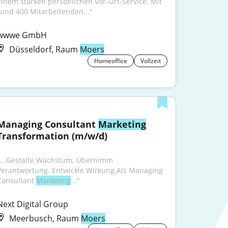
einem starken persönlichen Vor-Ort-Service. Mit 
rund 400 Mitarbeitenden..."
wwwe GmbH
Düsseldorf, Raum
Moers
Homeoffice
Vollzeit
Managing Consultant 
Marketing
Transformation (m/w/d)
"...Gestalte Wachstum. Übernimm 
Verantwortung. Entwickle Wirkung.Als Managing 
Consultant 
Marketing
..."
Next Digital Group
Meerbusch, Raum
Moers