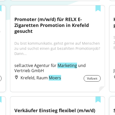
Promoter (m/w/d) für RELX E-
Zigaretten Promotion in Krefeld 
gesucht
 
S
Du bist kommunikativ, gehst gerne auf Menschen 
B
zu und suchst einen gut bezahlten Promotionjob? 
Dann...
sell:active Agentur für 
Marketing
 und 
Vertrieb GmbH
Krefeld, Raum
Moers
Vollzeit
Verkäufer Einstieg flexibel (m/w/d)