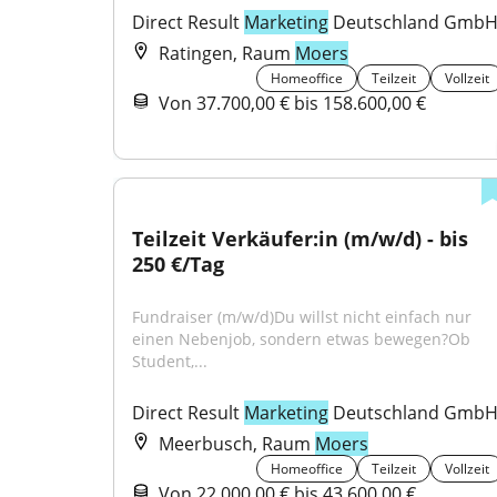
Direct Result 
Marketing
 Deutschland Gmb
Ratingen, Raum
Moers
Homeoffice
Teilzeit
Vollzeit
Von 37.700,00 € bis 158.600,00 €
Teilzeit Verkäufer:in (m/w/d) - bis 
250 €/Tag
Fundraiser (m/w/d)Du willst nicht einfach nur 
einen Nebenjob, sondern etwas bewegen?Ob 
Student,...
Direct Result 
Marketing
 Deutschland Gmb
Meerbusch, Raum
Moers
Homeoffice
Teilzeit
Vollzeit
Von 22.000,00 € bis 43.600,00 €