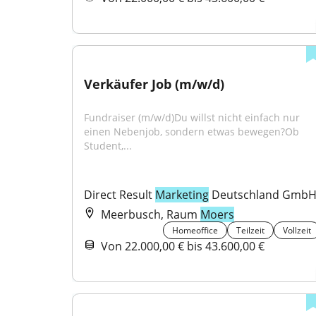
Verkäufer Job (m/w/d)
Fundraiser (m/w/d)Du willst nicht einfach nur 
einen Nebenjob, sondern etwas bewegen?Ob 
Student,...
Direct Result 
Marketing
 Deutschland Gmb
Meerbusch, Raum
Moers
Homeoffice
Teilzeit
Vollzeit
Von 22.000,00 € bis 43.600,00 €