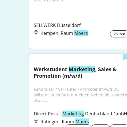
SELLWERK Düsseldorf
Kempen, Raum
Moers
Vollzeit
Werkstudent 
Marketing
, Sales & 
Promotion (m/w/d)
Fundraiser / Verkäufer / Promoter (m/w/d)Du 
willst nicht einfach nur einen Nebenjob, sondern
etwas...
Direct Result 
Marketing
 Deutschland Gmb
Ratingen, Raum
Moers