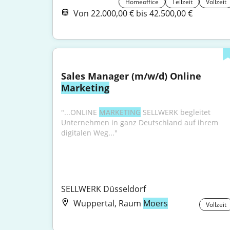
Homeoffice
Teilzeit
Vollzeit
Von 22.000,00 € bis 42.500,00 €
Sales Manager (m/w/d) Online 
Marketing
"...ONLINE 
MARKETING
 SELLWERK begleitet 
Unternehmen in ganz Deutschland auf ihrem 
digitalen Weg..."
SELLWERK Düsseldorf
Wuppertal, Raum
Moers
Vollzeit