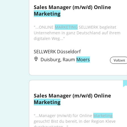
Sales Manager (m/w/d) Online 
Marketing
"...ONLINE 
MARKETING
 SELLWERK begleitet 
Unternehmen in ganz Deutschland auf ihrem 
digitalen Weg..."
SELLWERK Düsseldorf
Duisburg, Raum
Moers
Vollzeit
Sales Manager (m/w/d) Online 
Marketing
"...Manager (m/w/d) für Online 
Marketing
gesucht! Bist du bereit, in der Region Kleve 
durchzustarten..."