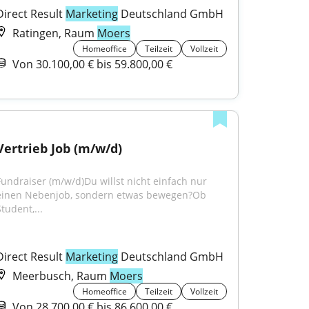
Direct Result 
Marketing
 Deutschland GmbH
Ratingen, Raum
Moers
Homeoffice
Teilzeit
Vollzeit
Von 30.100,00 € bis 59.800,00 €
Vertrieb Job (m/w/d)
Fundraiser (m/w/d)Du willst nicht einfach nur 
einen Nebenjob, sondern etwas bewegen?Ob 
tudent,...
Direct Result 
Marketing
 Deutschland GmbH
Meerbusch, Raum
Moers
Homeoffice
Teilzeit
Vollzeit
Von 28.700,00 € bis 86.600,00 €