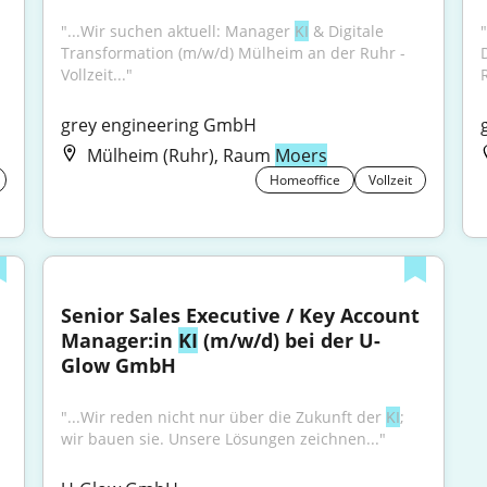
"...Wir suchen aktuell: Manager 
KI
 & Digitale 
Transformation (m/w/d) Mülheim an der Ruhr - 
Vollzeit..."
grey engineering GmbH
Mülheim (Ruhr), Raum
Moers
Homeoffice
Vollzeit
Senior Sales Executive / Key Account 
Manager:in 
KI
 (m/w/d) bei der U-
Glow GmbH
"...Wir reden nicht nur über die Zukunft der 
KI
; 
wir bauen sie. Unsere Lösungen zeichnen..."