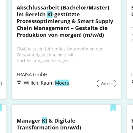
Abschlussarbeit (Bachelor/Master) 
im Bereich 
KI
-gestützte 
Prozessoptimierung & Smart Supply 
Chain Management – Gestalte die 
Produktion von morgen! (m/w/d)
r
FRAISA ist ein führendes Unternehmen der 
Zerspanungstechnologie. Mit 
Hochleistungswerkzeugen,...
FRAISA GmbH
Willich, Raum
Moers
Vollzeit
Manager 
KI
 & Digitale 
Transformation (m/w/d)