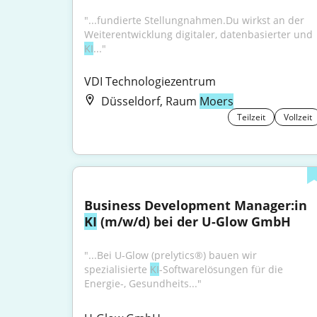
"...fundierte Stellungnahmen.Du wirkst an der 
Weiterentwicklung digitaler, datenbasierter und 
KI
..."
VDI Technologiezentrum
Düsseldorf, Raum
Moers
Teilzeit
Vollzeit
Business Development Manager:in 
KI
 (m/w/d) bei der U-Glow GmbH
"...Bei U-Glow (prelytics®) bauen wir 
spezialisierte 
KI
-Softwarelösungen für die 
Energie-, Gesundheits..."