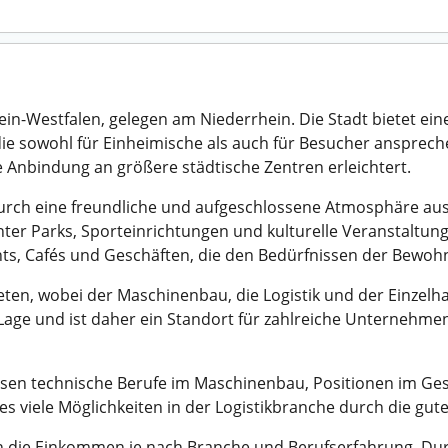
ein-Westfalen, gelegen am Niederrhein. Die Stadt bietet ei
e sowohl für Einheimische als auch für Besucher ansprechen
 Anbindung an größere städtische Zentren erleichtert.
urch eine freundliche und aufgeschlossene Atmosphäre aus.
nter Parks, Sporteinrichtungen und kulturelle Veranstaltung
nts, Cafés und Geschäften, die den Bedürfnissen der Bewoh
ten, wobei der Maschinenbau, die Logistik und der Einzelha
n Lage und ist daher ein Standort für zahlreiche Unternehme
ssen technische Berufe im Maschinenbau, Positionen im Ges
 viele Möglichkeiten in der Logistikbranche durch die gu
ren die Einkommen je nach Branche und Berufserfahrung. Dur