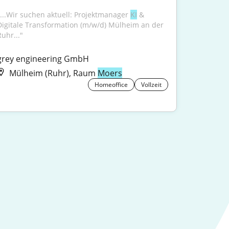
"...Wir suchen aktuell: Projektmanager 
KI
 & 
Digitale Transformation (m/w/d) Mülheim an der 
Ruhr..."
grey engineering GmbH
Mülheim (Ruhr), Raum
Moers
Homeoffice
Vollzeit