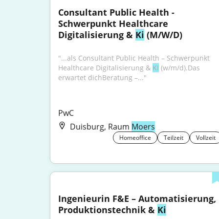
Consultant Public Health - 
Schwerpunkt Healthcare 
Digitalisierung & 
Ki
 (M/W/D)
"...als Consultant Public Health – Schwerpunkt 
Healthcare Digitalisierung & 
KI
 (w/m/d).Das 
erwartet dichBeratung –..."
PwC
Duisburg, Raum
Moers
Homeoffice
Teilzeit
Vollzeit
Ingenieurin F&E – Automatisierung, 
Produktionstechnik & 
Ki