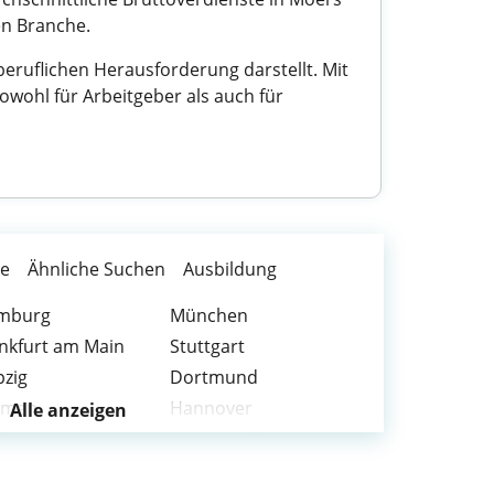
en Branche.
eruflichen Herausforderung darstellt. Mit
sowohl für Arbeitgeber als auch für
te
Ähnliche Suchen
Ausbildung
mburg
München
nkfurt am Main
Stuttgart
pzig
Dortmund
emen
Hannover
Alle anzeigen
chum
Wuppertal
nn
Münster