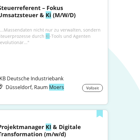
Steuerreferent – Fokus 
Umsatzsteuer & 
Ki
 (M/W/D)
"...Massendaten nicht nur zu verwalten, sondern 
Steuerprozesse durch 
KI
-Tools und Agenten 
evolutionär..."
IKB Deutsche Industriebank
Düsseldorf, Raum
Moers
Vollzeit
Projektmanager 
KI
 & Digitale 
Transformation (m/w/d)