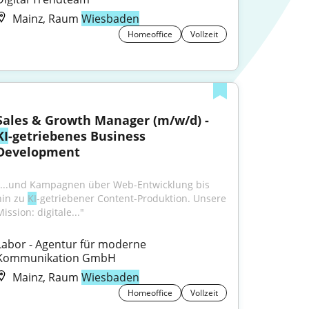
Mainz, Raum
Wiesbaden
Homeoffice
Vollzeit
Sales & Growth Manager (m/w/d) - 
KI
-getriebenes Business 
Development
"...und Kampagnen über Web-Entwicklung bis 
hin zu 
KI
-getriebener Content-Produktion. Unsere 
ission: digitale..."
Labor - Agentur für moderne 
Kommunikation GmbH
Mainz, Raum
Wiesbaden
Homeoffice
Vollzeit