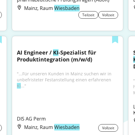
Mainz, Raum
Wiesbaden
Teilzeit
Vollzeit
AI Engineer / 
KI
-Spezialist für 
Produktintegration (m/w/d)
"...Für unseren Kunden in Mainz suchen wir in 
unbefristeter Festanstellung einen erfahrenen 
KI
..."
M
DIS AG Perm
Mainz, Raum
Wiesbaden
Vollzeit