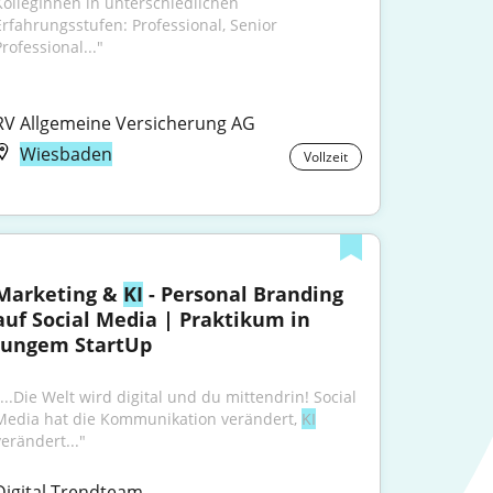
KollegInnen in unterschiedlichen 
Erfahrungsstufen: Professional, Senior 
rofessional..."
RV Allgemeine Versicherung AG
Wiesbaden
Vollzeit
Marketing & 
KI
 - Personal Branding 
auf Social Media | Praktikum in 
jungem StartUp
"...Die Welt wird digital und du mittendrin! Social 
Media hat die Kommunikation verändert, 
KI
verändert..."
Digital Trendteam