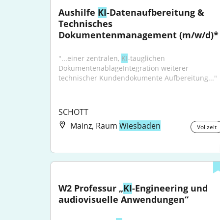
Aushilfe 
KI
-Datenaufbereitung & 
Technisches 
Dokumentenmanagement (m/w/d)*
"...einer zentralen, 
KI
-tauglichen 
DokumentenablageIntegration weiterer 
technischer Kundendokumente Aufbereitung..."
SCHOTT
Mainz, Raum
Wiesbaden
Vollzeit
W2 Professur „
KI
-Engineering und 
audiovisuelle Anwendungen“