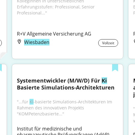
KollegInnen in unterschiedlichen 
Erfahrungsstufen: Professional, Senior 
Professional..."
P
R+V Allgemeine Versicherung AG
Wiesbaden
Vollzeit
Systementwickler (M/W/D) Für 
Ki
Basierte Simulations-Architekturen
"...für 
KI
-basierte Simulations-Architekturen Im 
Rahmen des innovativen Projekts 
"KOMPetenzbasierte..."
Institut für medizinische und 
pharmazeutische Prüfungsfragen (AdöR)