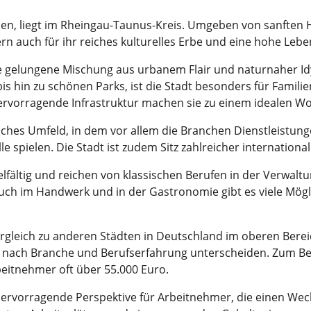
n, liegt im Rheingau-Taunus-Kreis. Umgeben von sanften Hü
n auch für ihr reiches kulturelles Erbe und eine hohe Lebe
 gelungene Mischung aus urbanem Flair und naturnaher Idyll
 hin zu schönen Parks, ist die Stadt besonders für Familie
rvorragende Infrastruktur machen sie zu einem idealen W
iches Umfeld, in dem vor allem die Branchen Dienstleistung
le spielen. Die Stadt ist zudem Sitz zahlreicher internati
elfältig und reichen von klassischen Berufen in der Verwaltu
ch im Handwerk und in der Gastronomie gibt es viele Mögli
rgleich zu anderen Städten in Deutschland im oberen Bereic
e nach Branche und Berufserfahrung unterscheiden. Zum Beis
rbeitnehmer oft über 55.000 Euro.
rvorragende Perspektive für Arbeitnehmer, die einen Wec