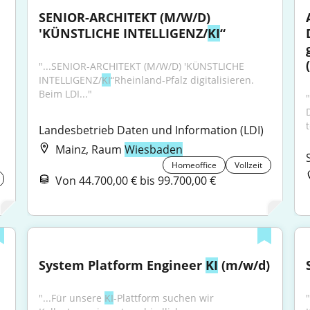
SENIOR-ARCHITEKT (M/W/D) 
'KÜNSTLICHE INTELLIGENZ/
KI
“
"...SENIOR-ARCHITEKT (M/W/D) 'KÜNSTLICHE 
INTELLIGENZ/
KI
“Rheinland-Pfalz digitalisieren. 
Beim LDI..."
"
Landesbetrieb Daten und Information (LDI)
Mainz, Raum
Wiesbaden
Homeoffice
Vollzeit
Von 44.700,00 € bis 99.700,00 €
System Platform Engineer 
KI
 (m/w/d)
"...Für unsere 
KI
-Plattform suchen wir 
"