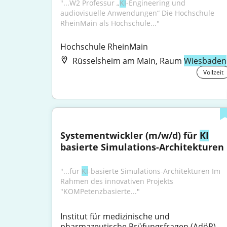
"...W2 Professur „
KI
-Engineering und 
audiovisuelle Anwendungen“ Die Hochschule 
RheinMain als Hochschule..."
Hochschule RheinMain
Rüsselsheim am Main, Raum
Wiesbaden
Vollzeit
Systementwickler (m/w/d) für 
KI
basierte Simulations-Architekturen
"...für 
KI
-basierte Simulations-Architekturen Im 
Rahmen des innovativen Projekts 
"KOMPetenzbasierte..."
Institut für medizinische und 
pharmazeutische Prüfungsfragen (AdöR)