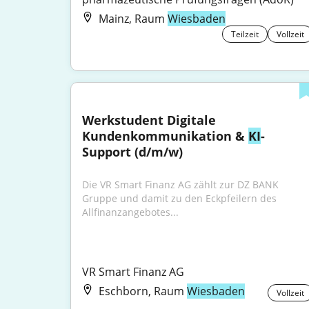
Mainz, Raum
Wiesbaden
Teilzeit
Vollzeit
Werkstudent Digitale 
Kundenkommunikation & 
KI
-
Support (d/m/w)
Die VR Smart Finanz AG zählt zur DZ BANK 
Gruppe und damit zu den Eckpfeilern des 
Allfinanzangebotes...
VR Smart Finanz AG
Eschborn, Raum
Wiesbaden
Vollzeit