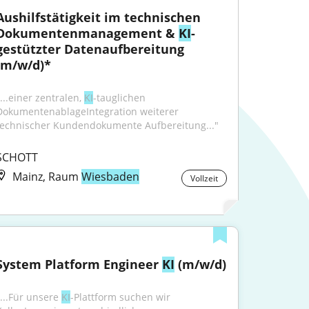
Aushilfstätigkeit im technischen 
Dokumentenmanagement & 
KI
-
gestützter Datenaufbereitung 
(m/w/d)*
...einer zentralen, 
KI
-tauglichen 
DokumentenablageIntegration weiterer 
technischer Kundendokumente Aufbereitung..."
SCHOTT
Mainz, Raum
Wiesbaden
Vollzeit
System Platform Engineer 
KI
 (m/w/d)
...Für unsere 
KI
-Plattform suchen wir 