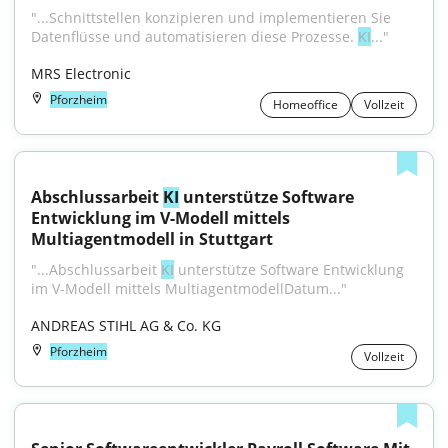
"...Schnittstellen konzipieren und implementieren Sie 
Datenflüsse und automatisieren diese Prozesse. 
KI
..."
MRS Electronic
Pforzheim
Homeoffice
Vollzeit
Abschlussarbeit 
KI
 unterstütze Software 
Entwicklung im V-Modell mittels 
Multiagentmodell in Stuttgart
"...Abschlussarbeit 
KI
 unterstütze Software Entwicklung 
im V-Modell mittels MultiagentmodellDatum..."
ANDREAS STIHL AG & Co. KG
Pforzheim
Vollzeit