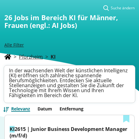
Suche ändern
26
Jobs im Bereich KI für Männer,
Frauen (engl.: AI Jobs)
Alle Filter
>
Pforzheim
>
KI
In der wachsenden Welt der künstlichen Intelligenz
(KI) eröffnen sich zahlreiche spannende
Berufsmöglichkeiten. Entdecken Sie aktuelle
Stellenanzeigen und gestalten Sie die Zukunft der
Technologie mit Ihrem Wissen und Ihren
Fähigkeiten im Bereich der KI.
Relevanz
Datum
Entfernung
KI
2615 | Junior Business Development Manager 
(m/f/d)