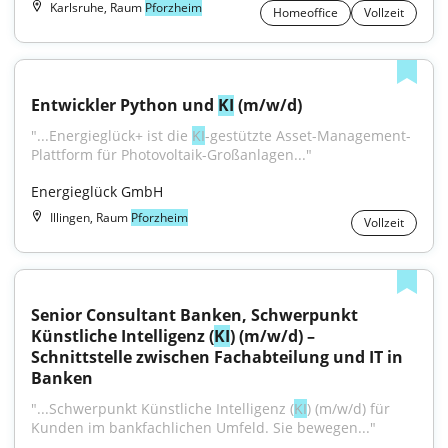
Karlsruhe, Raum
Pforzheim
Homeoffice
Vollzeit
Entwickler Python und 
KI
 (m/w/d)
"...Energieglück+ ist die 
KI
-gestützte Asset-Management-
Plattform für Photovoltaik-Großanlagen..."
Energieglück GmbH
Illingen, Raum
Pforzheim
Vollzeit
Senior Consultant Banken, Schwerpunkt 
Künstliche Intelligenz (
KI
) (m/w/d) – 
Schnittstelle zwischen Fachabteilung und IT in 
Banken
"...Schwerpunkt Künstliche Intelligenz (
KI
) (m/w/d) für 
Kunden im bankfachlichen Umfeld. Sie bewegen..."