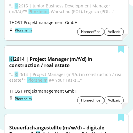
"...
KI
2615 | Junior Business Development Manager 
(m/f/d)** 
Pforzheim
, Warschau (POL), Legnica (POL..."
THOST Projektmanagement GmbH
Pforzheim
Homeoffice
Vollzeit
KI
2614 | Project Manager (m/f/d) in 
construction / real estate
"...
KI
2614 | Project Manager (m/f/d) in construction / real 
estate** 
Pforzheim
 ## Your Tasks..."
THOST Projektmanagement GmbH
Pforzheim
Homeoffice
Vollzeit
Steuerfachangestellte (m/w/d) – digitale 