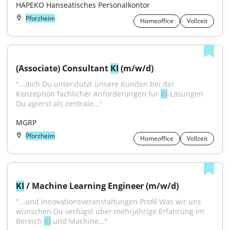
HAPEKO Hanseatisches Personalkontor
Pforzheim
Homeoffice
Vollzeit
(Associate) Consultant 
KI
 (m/w/d)
"...dich Du unterstützt unsere Kunden bei der 
Konzeption fachlicher Anforderungen für 
KI
-Lösungen 
Du agierst als zentrale..."
MGRP
Pforzheim
Homeoffice
Vollzeit
KI
 / Machine Learning Engineer (m/w/d)
"...und Innovationsveranstaltungen Profil Was wir uns 
wünschen Du verfügst über mehrjährige Erfahrung im 
Bereich 
KI
 und Machine..."