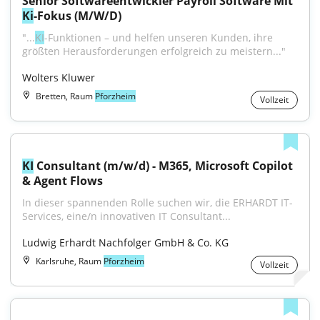
Senior Softwareentwickler Payroll Software Mit 
Ki
-Fokus (M/W/D)
"...
KI
-Funktionen – und helfen unseren Kunden, ihre 
größten Herausforderungen erfolgreich zu meistern..."
Wolters Kluwer
Bretten, Raum
Pforzheim
Vollzeit
KI
 Consultant (m/w/d) - M365, Microsoft Copilot 
& Agent Flows
In dieser spannenden Rolle suchen wir, die ERHARDT IT-
Services, eine/n innovativen IT Consultant...
Ludwig Erhardt Nachfolger GmbH & Co. KG
Karlsruhe, Raum
Pforzheim
Vollzeit