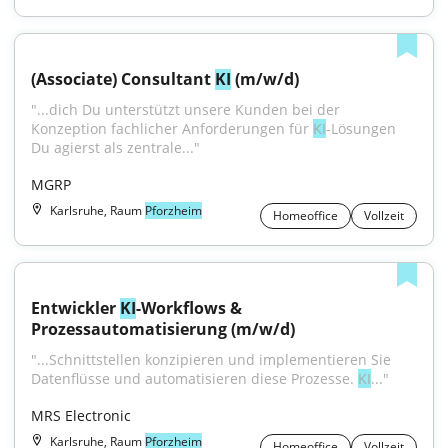
(Associate) Consultant 
KI
 (m/w/d)
"...dich Du unterstützt unsere Kunden bei der 
Konzeption fachlicher Anforderungen für 
KI
-Lösungen 
Du agierst als zentrale..."
MGRP
Karlsruhe, Raum
Pforzheim
Homeoffice
Vollzeit
Entwickler 
KI
-Workflows & 
Prozessautomatisierung (m/w/d)
"...Schnittstellen konzipieren und implementieren Sie 
Datenflüsse und automatisieren diese Prozesse. 
KI
..."
MRS Electronic
Karlsruhe, Raum
Pforzheim
Homeoffice
Vollzeit