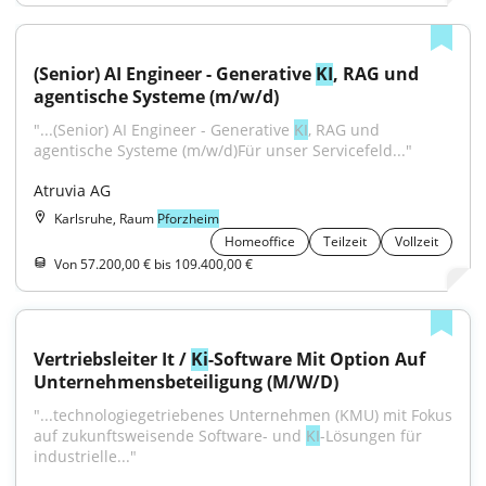
(Senior) AI Engineer - Generative 
KI
, RAG und 
agentische Systeme (m/w/d)
"...(Senior) AI Engineer - Generative 
KI
, RAG und 
agentische Systeme (m/w/d)Für unser Servicefeld..."
Atruvia AG
Karlsruhe, Raum
Pforzheim
Homeoffice
Teilzeit
Vollzeit
Von 57.200,00 € bis 109.400,00 €
Vertriebsleiter It / 
Ki
-Software Mit Option Auf 
Unternehmensbeteiligung (M/W/D)
"...technologiegetriebenes Unternehmen (KMU) mit Fokus 
auf zukunftsweisende Software- und 
KI
-Lösungen für 
industrielle..."