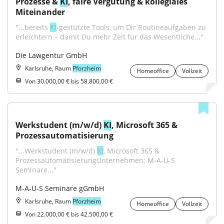
Prozesse & 
KI
, faire Vergütung & kollegiales 
Miteinander
"...bereits 
KI
-gestützte Tools, um Dir Routineaufgaben zu 
erleichtern – damit Du mehr Zeit für das Wesentliche..."
Die Lawgentur GmbH
Karlsruhe, Raum
Pforzheim
Homeoffice
Vollzeit
Von 30.000,00 € bis 58.800,00 €
Werkstudent (m/w/d) 
KI
, Microsoft 365 & 
Prozessautomatisierung
"...Werkstudent (m/w/d) 
KI
, Microsoft 365 & 
ProzessautomatisierungUnternehmen: M-A-U-S 
Seminare..."
M-A-U-S Seminare gGmbH
Karlsruhe, Raum
Pforzheim
Homeoffice
Vollzeit
Von 22.000,00 € bis 42.500,00 €