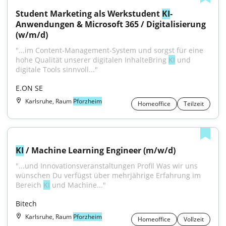
Student Marketing als Werkstudent 
KI
-
Anwendungen & Microsoft 365 / Digitalisierung 
(w/m/d)
"...im Content-Management-System und sorgst für eine 
hohe Qualität unserer digitalen InhalteBring 
KI
 und 
digitale Tools sinnvoll..."
E.ON SE
Karlsruhe, Raum
Pforzheim
Homeoffice
Teilzeit
KI
 / Machine Learning Engineer (m/w/d)
"...und Innovationsveranstaltungen Profil Was wir uns 
wünschen Du verfügst über mehrjährige Erfahrung im 
Bereich 
KI
 und Machine..."
Bitech
Karlsruhe, Raum
Pforzheim
Homeoffice
Vollzeit