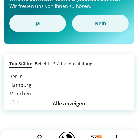
Wir freuen uns von Ihnen zu hören.
Ja
Nein
Top Städte
Beliebte Städte
Ausbildung
Berlin
Hamburg
München
Köln
Alle anzeigen
Frankfurt am Main
Stuttgart
Düsseldorf
Leipzig