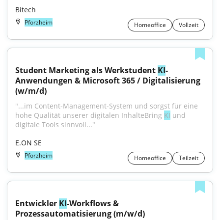
Bitech
Pforzheim
Homeoffice
Vollzeit
Student Marketing als Werkstudent 
KI
-
Anwendungen & Microsoft 365 / Digitalisierung 
(w/m/d)
"...im Content-Management-System und sorgst für eine 
hohe Qualität unserer digitalen InhalteBring 
KI
 und 
digitale Tools sinnvoll..."
E.ON SE
Pforzheim
Homeoffice
Teilzeit
Entwickler 
KI
-Workflows & 
Prozessautomatisierung (m/w/d)