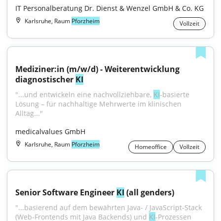
IT Personalberatung Dr. Dienst & Wenzel GmbH & Co. KG
Karlsruhe, Raum
Pforzheim
Vollzeit
Mediziner:in (m/w/d) - Weiterentwicklung 
diagnostischer 
KI
"...und entwickeln eine nachvollziehbare, 
KI
-basierte 
Lösung – für nachhaltige Mehrwerte im klinischen 
Alltag..."
medicalvalues GmbH
Karlsruhe, Raum
Pforzheim
Homeoffice
Vollzeit
Senior Software Engineer 
KI
 (all genders)
"...basierend auf dem bewährten Java- / JavaScript-Stack 
(Web-Frontends mit Java Backends) und 
KI
-Prozessen 