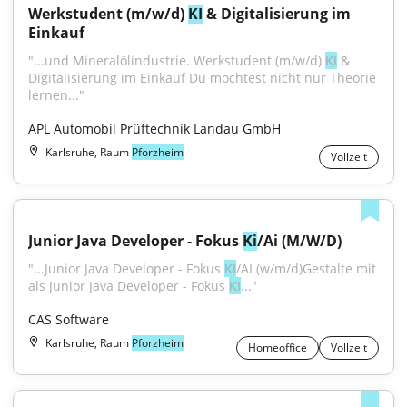
Werkstudent (m/w/d) 
KI
 & Digitalisierung im 
Einkauf
"...und Mineralölindustrie. Werkstudent (m/w/d) 
KI
 & 
Digitalisierung im Einkauf Du möchtest nicht nur Theorie 
lernen..."
APL Automobil Prüftechnik Landau GmbH
Karlsruhe, Raum
Pforzheim
Vollzeit
Junior Java Developer - Fokus 
Ki
/Ai (M/W/D)
"...Junior Java Developer - Fokus 
KI
/AI (w/m/d)Gestalte mit 
als Junior Java Developer - Fokus 
KI
..."
CAS Software
Karlsruhe, Raum
Pforzheim
Homeoffice
Vollzeit