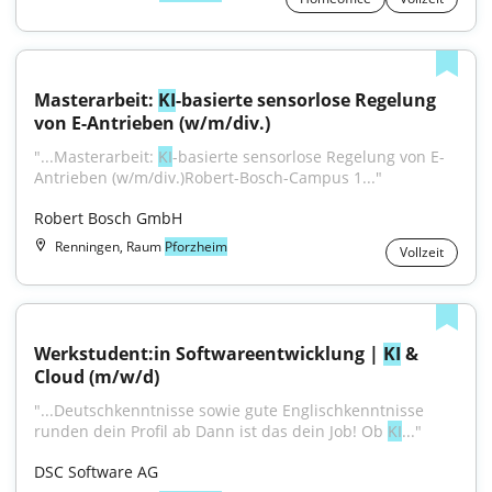
Masterarbeit: 
KI
-basierte sensorlose Regelung 
von E-Antrieben (w/m/div.)
"...Masterarbeit: 
KI
-basierte sensorlose Regelung von E-
Antrieben (w/m/div.)Robert-Bosch-Campus 1..."
Robert Bosch GmbH
Renningen, Raum
Pforzheim
Vollzeit
Werkstudent:in Softwareentwicklung | 
KI
 & 
Cloud (m/w/d)
"...Deutschkenntnisse sowie gute Englischkenntnisse 
runden dein Profil ab Dann ist das dein Job! Ob 
KI
..."
DSC Software AG