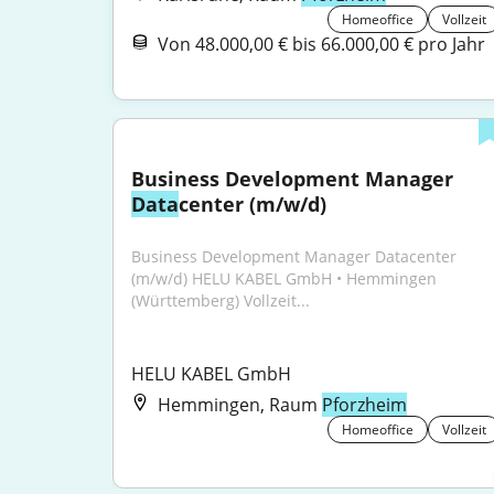
Homeoffice
Vollzeit
Von 48.000,00 € bis 66.000,00 € pro Jahr
Business Development Manager 
Data
center (m/w/d)
Business Development Manager Datacenter 
(m/w/d) HELU KABEL GmbH • Hemmingen 
(Württemberg) Vollzeit...
HELU KABEL GmbH
Hemmingen, Raum
Pforzheim
Homeoffice
Vollzeit