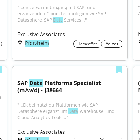
"...ein, etwa im Umgang mit SAP- und 
ergänzenden Cloud-Technologien wie SAP 
Datasphere, SAP 
Data
 Services..."
Exclusive Associates
Pforzheim
Homeoffice
Vollzeit
SAP 
Data
 Platforms Specialist 
(m/w/d) - J38664
 
"...Dabei nutzt du Plattformen wie SAP 
"
Datasphere ergänzt um 
Data
-Warehouse- und 
Cloud-Analytics-Tools..."
Exclusive Associates