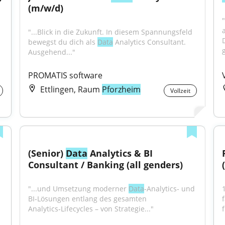
(m/w/d)
"...Blick in die Zukunft. In diesem Spannungsfeld 
bewegst du dich als 
Data
 Analytics Consultant. 
g
Ausgehend..."
PROMATIS software
Ettlingen, Raum
Pforzheim
Vollzeit
(Senior) 
Data
 Analytics & BI 
Consultant / Banking (all genders)
"...und Umsetzung moderner 
Data
‑Analytics‑ und 
BI‑Lösungen entlang des gesamten 
Analytics‑Lifecycles – von Strategie..."