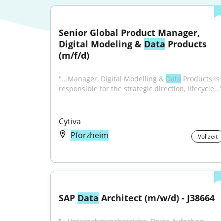
Senior Global Product Manager, 
Digital Modeling & 
Data
 Products 
(m/f/d)
"...Manager, Digital Modelling & 
Data
 Products is 
responsible for the strategic direction, lifecycle...
Cytiva
Pforzheim
Vollzeit
SAP 
Data
 Architect (m/w/d) - J38664