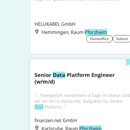
HELUKABEL GmbH
Hemmingen, Raum
Pforzheim
Homeoffice
Vollzeit
Senior 
Data
 Platform Engineer 
(w/m/d)
"...Teamgefühl mindestens 4 Tage im Monat sind
wir vor Ort in Karlsruhe. Aufgaben Du denkst 
Data
 Platform..."
finanzen.net GmbH
Karlsruhe, Raum
Pforzheim