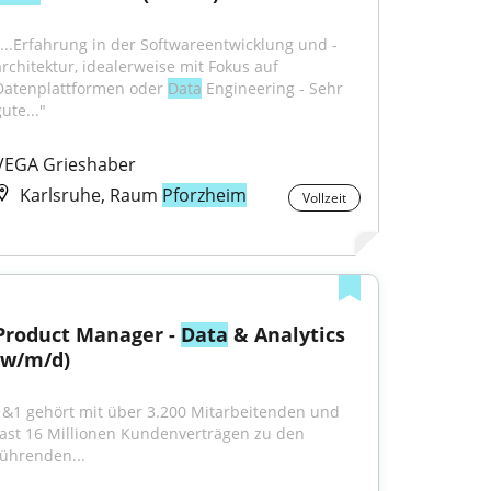
"...Erfahrung in der Softwareentwicklung und -
architektur, idealerweise mit Fokus auf 
Datenplattformen oder 
Data
 Engineering - Sehr 
ute..."
VEGA Grieshaber
Karlsruhe, Raum
Pforzheim
Vollzeit
Product Manager - 
Data
 & Analytics 
(w/m/d)
1&1 gehört mit über 3.200 Mitarbeitenden und 
fast 16 Millionen Kundenverträgen zu den 
führenden...