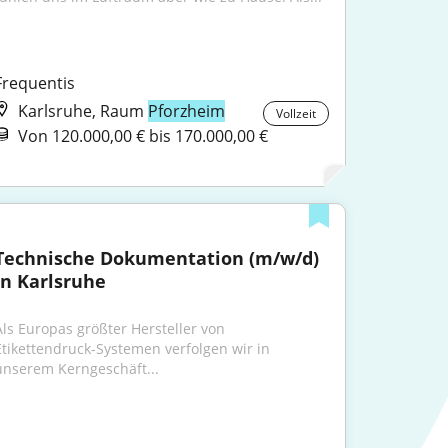
Frequentis
Karlsruhe, Raum
Pforzheim
Vollzeit
Von 120.000,00 € bis 170.000,00 €
Technische Dokumentation (m/w/d) 
in Karlsruhe
Als Europas größter Hersteller von 
Etikettendruck-Systemen verfolgen wir in 
unserem Kerngeschäft...