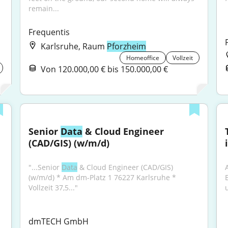
remain...
Frequentis
Karlsruhe, Raum
Pforzheim
Homeoffice
Vollzeit
Von 120.000,00 € bis 150.000,00 €
Senior 
Data
 & Cloud Engineer 
(CAD/GIS) (w/m/d)
 
"...Senior 
Data
 & Cloud Engineer (CAD/GIS) 
(w/m/d) * Am dm-Platz 1 76227 Karlsruhe * 
Vollzeit 37,5..."
dmTECH GmbH