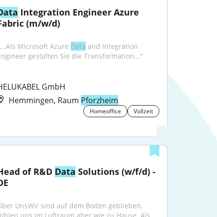
Data
 Integration Engineer Azure 
Fabric (m/w/d)
...Als Microsoft Azure 
Data
 and Integration 
Engineer gestalten Sie die Transformation..."
HELUKABEL GmbH
Hemmingen, Raum
Pforzheim
Homeoffice
Vollzeit
Head of R&D 
Data
 Solutions (w/f/d) - 
DE
Über UnsWir sind auf dem Boden geblieben, 
fühlen uns im Luftraum aber wie zu Hause. Als...