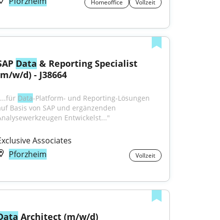
Pforzheim
Homeoffice
Vollzeit
SAP 
Data
 & Reporting Specialist 
(m/w/d) - J38664
...für 
Data
-Platform- und Reporting-Lösungen 
auf Basis von SAP und ergänzenden 
Analysewerkzeugen Entwickelst..."
Exclusive Associates
Pforzheim
Vollzeit
Data
 Architect (m/w/d)