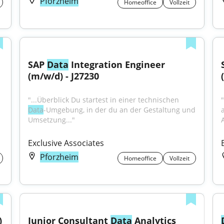
Pforzheim
Homeoffice
Vollzeit
SAP 
Data
 Integration Engineer 
(m/w/d) - J27230
"...Überblick Du startest in einer technischen 
"
Data
-Umgebung, in der du an der Gestaltung und 
Umsetzung..."
Exclusive Associates
Pforzheim
Homeoffice
Vollzeit
 
Junior Consultant 
Data
 Analytics 