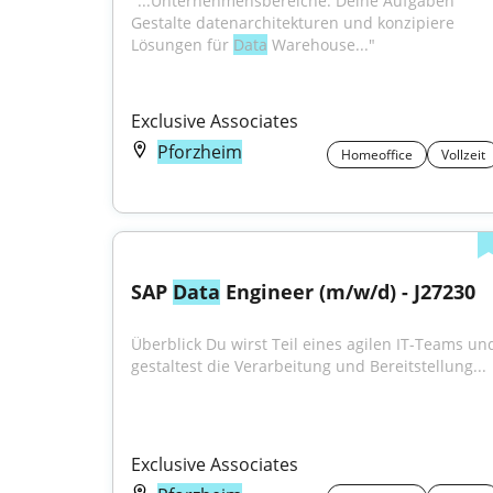
"...Unternehmensbereiche. Deine Aufgaben 
Gestalte datenarchitekturen und konzipiere 
Lösungen für 
Data
 Warehouse..."
Exclusive Associates
Pforzheim
Homeoffice
Vollzeit
SAP 
Data
 Engineer (m/w/d) - J27230
Überblick Du wirst Teil eines agilen IT-Teams und
gestaltest die Verarbeitung und Bereitstellung...
Exclusive Associates