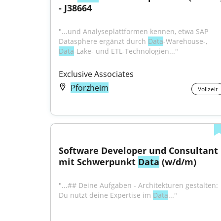
- J38664
"...und Analyseplattformen kennen, etwa SAP 
Datasphere ergänzt durch 
Data
-Warehouse-, 
Data
-Lake- und ETL-Technologien..."
Exclusive Associates
Pforzheim
Vollzeit
Software Developer und Consultant 
mit Schwerpunkt 
Data
 (w/d/m)
"...## Deine Aufgaben - Architekturen gestalten: 
Du nutzt deine Expertise im 
Data
..."