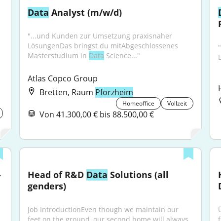
Data
 Analyst (m/w/d)
"...und Kunden zur Umsetzung praxisnaher 
LösungenDas bringst du mitAbgeschlossenes 
 
"
Masterstudium in 
Data
 Science..."
Atlas Copco Group
Bretten, Raum
Pforzheim
Homeoffice
Vollzeit
Von 41.300,00 € bis 88.500,00 €
-
Head of R&D 
Data
 Solutions (all 
genders)
Job IntroductionEven though we maintain our 
feet on the ground, our second home will always 