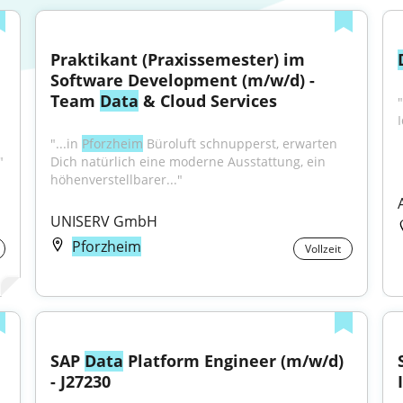
Praktikant (Praxissemester) im 
Software Development (m/w/d) - 
Team 
Data
 & Cloud Services
"...in 
Pforzheim
 Büroluft schnupperst, erwarten 
"
Dich natürlich eine moderne Ausstattung, ein 
höhenverstellbarer..."
UNISERV GmbH
Pforzheim
Vollzeit
SAP 
Data
 Platform Engineer (m/w/d) 
- J27230