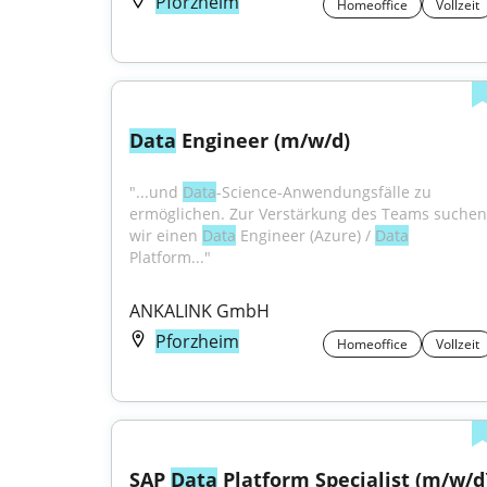
Pforzheim
Homeoffice
Vollzeit
Data
 Engineer (m/w/d)
"...und 
Data
-Science-Anwendungsfälle zu 
ermöglichen. Zur Verstärkung des Teams suchen 
wir einen 
Data
 Engineer (Azure) / 
Data
Platform..."
ANKALINK GmbH
Pforzheim
Homeoffice
Vollzeit
SAP 
Data
 Platform Specialist (m/w/d)