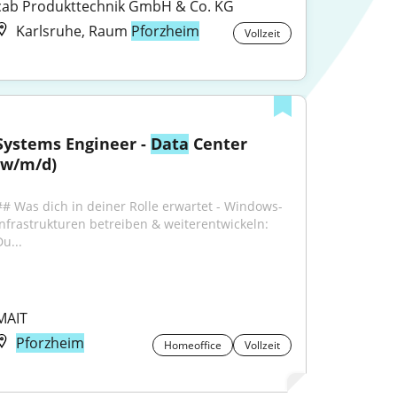
cab Produkttechnik GmbH & Co. KG
Karlsruhe, Raum
Pforzheim
Vollzeit
Systems Engineer - 
Data
 Center 
(w/m/d)
## Was dich in deiner Rolle erwartet - Windows-
Infrastrukturen betreiben & weiterentwickeln: 
u...
MAIT
Pforzheim
Homeoffice
Vollzeit