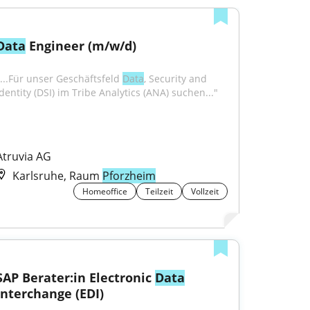
Data
 Engineer (m/w/d)
"...Für unser Geschäftsfeld 
Data
, Security and 
Identity (DSI) im Tribe Analytics (ANA) suchen..."
Atruvia AG
Karlsruhe, Raum
Pforzheim
Homeoffice
Teilzeit
Vollzeit
SAP Berater:in Electronic 
Data
Interchange (EDI)