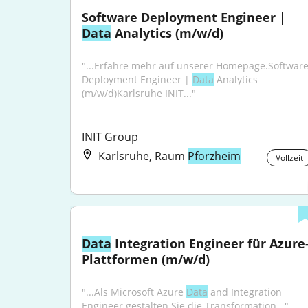
Software Deployment Engineer | 
Data
 Analytics (m/w/d)
"...Erfahre mehr auf unserer Homepage.Software
Deployment Engineer | 
Data
 Analytics 
(m/w/d)Karlsruhe INIT..."
INIT Group
Karlsruhe, Raum
Pforzheim
Vollzeit
Data
 Integration Engineer für Azure
Plattformen (m/w/d)
"...Als Microsoft Azure 
Data
 and Integration 
Engineer gestalten Sie die Transformation..."