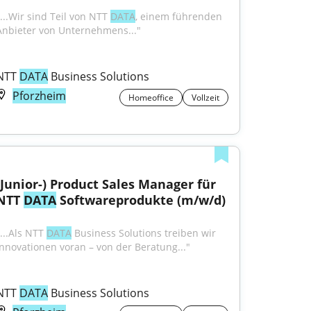
"...Wir sind Teil von NTT 
DATA
, einem führenden 
Anbieter von Unternehmens..."
NTT 
DATA
 Business Solutions
Pforzheim
Homeoffice
Vollzeit
(Junior-) Product Sales Manager für 
NTT 
DATA
 Softwareprodukte (m/w/d)
...Als NTT 
DATA
 Business Solutions treiben wir 
Innovationen voran – von der Beratung..."
NTT 
DATA
 Business Solutions