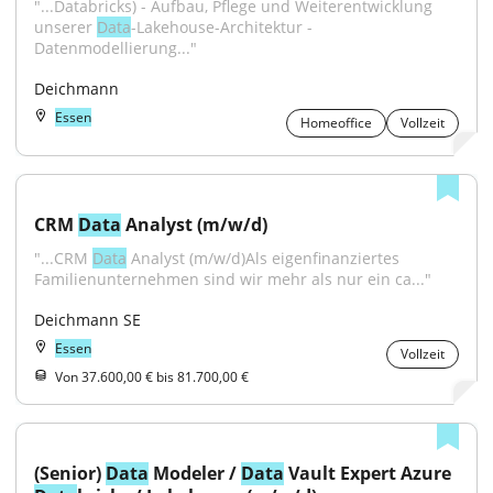
"...Databricks) - Aufbau, Pflege und Weiterentwicklung 
unserer 
Data
-Lakehouse-Architektur - 
Datenmodellierung..."
Deichmann
Essen
Homeoffice
Vollzeit
CRM 
Data
 Analyst (m/w/d)
"...CRM 
Data
 Analyst (m/w/d)Als eigenfinanziertes 
Familienunternehmen sind wir mehr als nur ein ca..."
Deichmann SE
Essen
Vollzeit
Von 37.600,00 € bis 81.700,00 €
(Senior) 
Data
 Modeler / 
Data
 Vault Expert Azure 