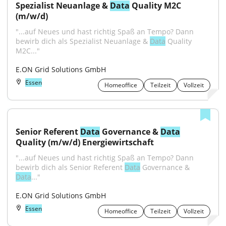
Spezialist Neuanlage & 
Data
 Quality M2C 
(m/w/d)
"...auf Neues und hast richtig Spaß an Tempo? Dann 
bewirb dich als Spezialist Neuanlage & 
Data
 Quality 
M2C..."
E.ON Grid Solutions GmbH
Essen
Homeoffice
Teilzeit
Vollzeit
Senior Referent 
Data
 Governance & 
Data
Quality (m/w/d) Energiewirtschaft
"...auf Neues und hast richtig Spaß an Tempo? Dann 
bewirb dich als Senior Referent 
Data
 Governance & 
Data
..."
E.ON Grid Solutions GmbH
Essen
Homeoffice
Teilzeit
Vollzeit