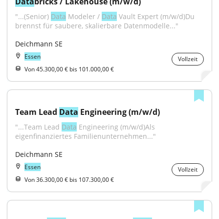
Data
bricks / Lakehouse (m/w/d)
"...(Senior) 
Data
 Modeler / 
Data
 Vault Expert (m/w/d)Du 
brennst für saubere, skalierbare Datenmodelle..."
Deichmann SE
Essen
Vollzeit
Von 45.300,00 € bis 101.000,00 €
Team Lead 
Data
 Engineering (m/w/d)
"...Team Lead 
Data
 Engineering (m/w/d)Als 
eigenfinanziertes Familienunternehmen..."
Deichmann SE
Essen
Vollzeit
Von 36.300,00 € bis 107.300,00 €