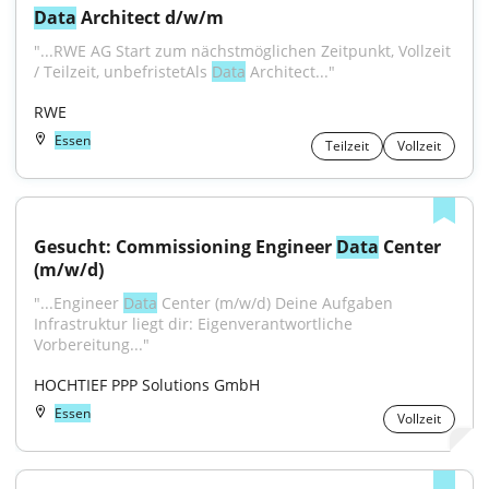
Data
 Architect d/w/m
"...RWE AG Start zum nächstmöglichen Zeitpunkt, Vollzeit 
/ Teilzeit, unbefristetAls 
Data
 Architect..."
RWE
Essen
Teilzeit
Vollzeit
Gesucht: Commissioning Engineer 
Data
 Center 
(m/w/d)
"...Engineer 
Data
 Center (m/w/d) Deine Aufgaben 
Infrastruktur liegt dir: Eigenverantwortliche 
Vorbereitung..."
HOCHTIEF PPP Solutions GmbH
Essen
Vollzeit