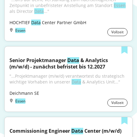
Zeitpunkt in unbefristeter Anstellung am Standort 
Essen
als Director 
Data
..."
HOCHTIEF 
Data
 Center Partner GmbH
Essen
Vollzeit
Senior Projektmanager 
Data
 & Analytics 
(m/w/d) - zunächst befristet bis 12.2027
"...Projektmanager (m/w/d) verantwortest du strategisch 
wichtige Vorhaben in unserer 
Data
 & Analytics Unit..."
Deichmann SE
Essen
Vollzeit
Commissioning Engineer 
Data
 Center (m/w/d)