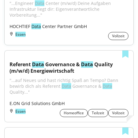
"...Engineer 
Data
 Center (m/w/d) Deine Aufgaben 
Infrastruktur liegt dir: Eigenverantwortliche 
Vorbereitung..."
HOCHTIEF 
Data
 Center Partner GmbH
Essen
Vollzeit
Referent 
Data
 Governance & 
Data
 Quality 
(m/w/d) Energiewirtschaft
"...auf Neues und hast richtig Spaß an Tempo? Dann 
bewirb dich als Referent 
Data
 Governance & 
Data
Quality..."
E.ON Grid Solutions GmbH
Essen
Homeoffice
Teilzeit
Vollzeit