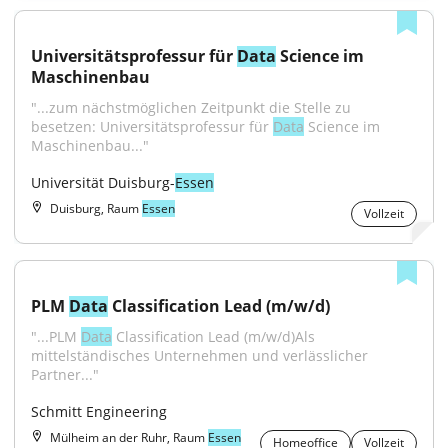
Universitätsprofessur für 
Data
 Science im 
Maschinenbau
"...zum nächstmöglichen Zeitpunkt die Stelle zu 
besetzen: Universitätsprofessur für 
Data
 Science im 
Maschinenbau..."
Universität Duisburg-
Essen
Duisburg, Raum
Essen
Vollzeit
PLM 
Data
 Classification Lead (m/w/d)
"...PLM 
Data
 Classification Lead (m/w/d)Als 
mittelständisches Unternehmen und verlässlicher 
Partner..."
Schmitt Engineering
Mülheim an der Ruhr, Raum
Essen
Homeoffice
Vollzeit