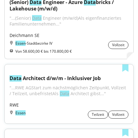
(Senior) 
Data
 Engineer - Azure 
Data
bricks / 
Lakehouse (m/w/d)
"...(Senior) 
Data
 Engineer (m/w/d)Als eigenfinanziertes 
Familienunternehmen..."
Deichmann SE
Essen
-Stadtbezirke IV
Vollzeit
Von 58.600,00 € bis 170.800,00 €
Data
 Architect d/w/m - Inklusiver Job
"...RWE AGStart zum nächstmöglichen Zeitpunkt, Vollzeit 
/ Teilzeit, unbefristetAls 
Data
 Architect gibst..."
RWE
Essen
Teilzeit
Vollzeit