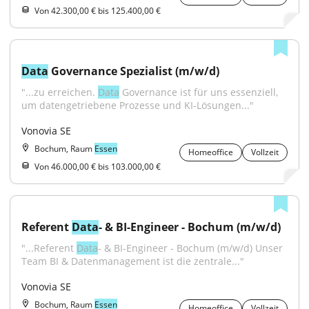
Von 42.300,00 € bis 125.400,00 €
Data
 Governance Spezialist (m/w/d)
"...zu erreichen. 
Data
 Governance ist für uns essenziell, 
um datengetriebene Prozesse und KI-Lösungen..."
Vonovia SE
Bochum, Raum
Essen
Homeoffice
Vollzeit
Von 46.000,00 € bis 103.000,00 €
Referent 
Data
- & BI-Engineer - Bochum (m/w/d)
"...Referent 
Data
- & BI-Engineer - Bochum (m/w/d) Unser 
Team BI & Datenmanagement ist die zentrale..."
Vonovia SE
Bochum, Raum
Essen
Homeoffice
Vollzeit