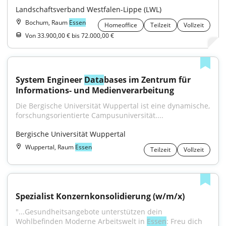
Landschaftsverband Westfalen-Lippe (LWL)
Bochum, Raum
Essen
Homeoffice
Teilzeit
Vollzeit
Von 33.900,00 € bis 72.000,00 €
System Engineer 
Data
bases im Zentrum für 
Informations- und Medienverarbeitung
Die Bergische Universität Wuppertal ist eine dynamische, 
forschungsorientierte Campusuniversität....
Bergische Universität Wuppertal
Wuppertal, Raum
Essen
Teilzeit
Vollzeit
Spezialist Konzernkonsolidierung (w/m/x)
"...Gesundheitsangebote unterstützen dein 
Wohlbefinden Moderne Arbeitswelt in 
Essen
: Freu dich 