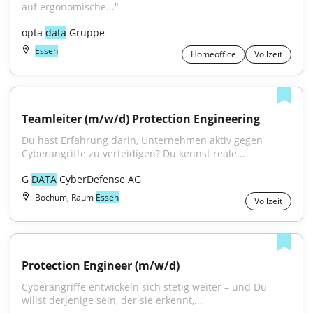
auf ergonomische..."
opta 
data
 Gruppe
Essen
Homeoffice
Vollzeit
Teamleiter (m/w/d) Protection Engineering
Du hast Erfahrung darin, Unternehmen aktiv gegen 
Cyberangriffe zu verteidigen? Du kennst reale...
G 
DATA
 CyberDefense AG
Bochum, Raum
Essen
Vollzeit
Protection Engineer (m/w/d)
Cyberangriffe entwickeln sich stetig weiter – und Du 
willst derjenige sein, der sie erkennt,...