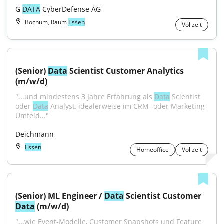
G 
DATA
 CyberDefense AG
Bochum, Raum
Essen
Vollzeit
(Senior) 
Data
 Scientist Customer Analytics 
(m/w/d)
"...und mindestens 3 Jahre Erfahrung als 
Data
 Scientist 
oder 
Data
 Analyst, idealerweise im CRM- oder Marketing-
Umfeld..."
Deichmann
Essen
Homeoffice
Vollzeit
(Senior) ML Engineer / 
Data
 Scientist Customer 
Data
 (m/w/d)
"...wie Event-Modelle, Customer Snapshots und Feature 