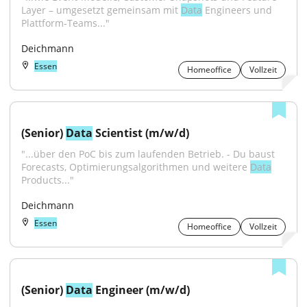
Layer – umgesetzt gemeinsam mit 
Data
 Engineers und 
Plattform-Teams..."
Deichmann
Essen
Homeoffice
Vollzeit
(Senior) 
Data
 Scientist (m/w/d)
"...über den PoC bis zum laufenden Betrieb. - Du baust 
Forecasts, Optimierungsalgorithmen und weitere 
Data
Products..."
Deichmann
Essen
Homeoffice
Vollzeit
(Senior) 
Data
 Engineer (m/w/d)