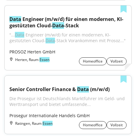
Data
 Engineer (m/w/d) für einen modernen, KI-
gestützten Cloud-
Data
-Stack
"...
Data
 Engineer (m/w/d) für einen modernen, KI-
gestützten Cloud-
Data
-Stack Vorankommen mit Prosoz..."
PROSOZ Herten GmbH
Herten, Raum
Essen
Homeoffice
Vollzeit
Senior Controller Finance & 
Data
 (m/w/d)
Die Prosegur ist Deutschlands Marktführer im Geld- und 
Werttransport und bietet umfassende...
Prosegur Internationale Handels GmbH
Ratingen, Raum
Essen
Homeoffice
Vollzeit