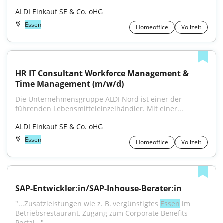
ALDI Einkauf SE & Co. oHG
Essen
Homeoffice
Vollzeit
HR IT Consultant Workforce Management & 
Time Management (m/w/d)
Die Unternehmensgruppe ALDI Nord ist einer der 
führenden Lebensmitteleinzelhändler. Mit einer...
ALDI Einkauf SE & Co. oHG
Essen
Homeoffice
Vollzeit
SAP-Entwickler:in/SAP-Inhouse-Berater:in
"...Zusatzleistungen wie z. B. vergünstigtes 
Essen
 im 
Betriebsrestaurant, Zugang zum Corporate Benefits 
Portal..."