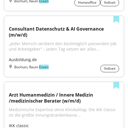
Bochum, Raum
Essen
Homeoffice
Vollzeit
Consultant Datenschutz & AI Governance 
(m/w/d)
„Jeder Mensch verdient den bestmöglich passenden Job 
und Arbeitgeber“ – jeden Tag setzen wir alles...
Ausbildung.de
Bochum, Raum
Essen
Vollzeit
Arzt Humanmedizin / Innere Medizin 
/medizinischer Berater (w/m/d)
Medizinische Expertise ohne Klinikalltag: Die IKK classic 
ist die größte Innungskrankenkasse...
IKK classic