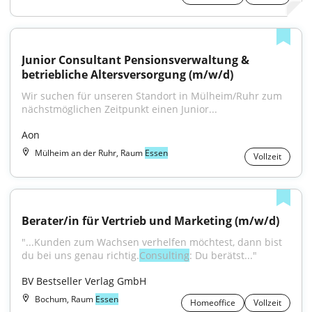
Junior Consultant Pensionsverwaltung & 
betriebliche Altersversorgung (m/w/d)
Wir suchen für unseren Standort in Mülheim/Ruhr zum 
nächstmöglichen Zeitpunkt einen Junior...
Aon
Mülheim an der Ruhr, Raum
Essen
Vollzeit
Berater/in für Vertrieb und Marketing (m/w/d)
"...Kunden zum Wachsen verhelfen möchtest, dann bist 
du bei uns genau richtig.
Consulting
: Du berätst..."
BV Bestseller Verlag GmbH
Bochum, Raum
Essen
Homeoffice
Vollzeit