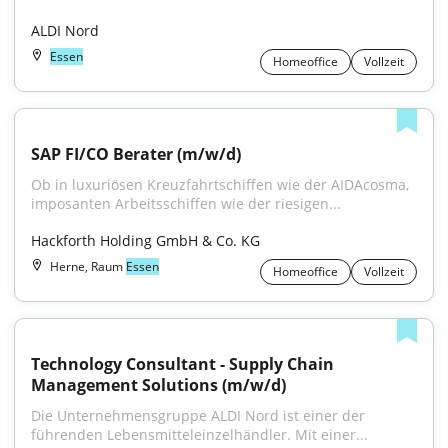
ALDI Nord
Essen
Homeoffice
Vollzeit
SAP FI/CO Berater (m/w/d)
Ob in luxuriösen Kreuzfahrtschiffen wie der AIDAcosma, 
imposanten Arbeitsschiffen wie der riesigen...
Hackforth Holding GmbH & Co. KG
Herne, Raum
Essen
Homeoffice
Vollzeit
Technology Consultant - Supply Chain 
Management Solutions (m/w/d)
Die Unternehmensgruppe ALDI Nord ist einer der 
führenden Lebensmitteleinzelhändler. Mit einer...