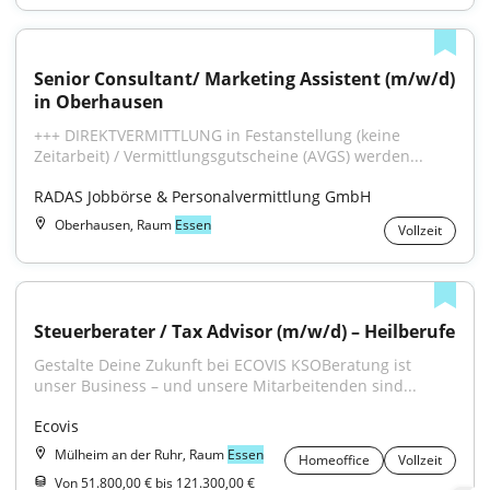
Senior Consultant/ Marketing Assistent (m/w/d) 
in Oberhausen
+++ DIREKTVERMITTLUNG in Festanstellung (keine 
Zeitarbeit) / Vermittlungsgutscheine (AVGS) werden...
RADAS Jobbörse & Personalvermittlung GmbH
Oberhausen, Raum
Essen
Vollzeit
Steuerberater / Tax Advisor (m/w/d) – Heilberufe
Gestalte Deine Zukunft bei ECOVIS KSOBeratung ist 
unser Business – und unsere Mitarbeitenden sind...
Ecovis
Mülheim an der Ruhr, Raum
Essen
Homeoffice
Vollzeit
Von 51.800,00 € bis 121.300,00 €