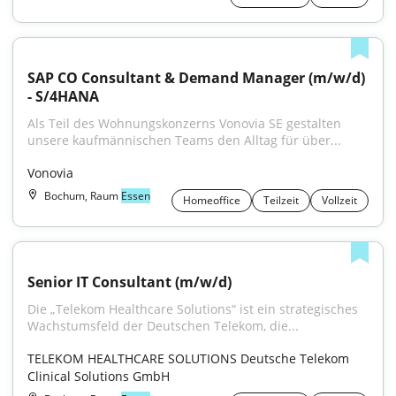
SAP CO Consultant & Demand Manager (m/w/d) 
- S/4HANA
Als Teil des Wohnungskonzerns Vonovia SE gestalten 
unsere kaufmännischen Teams den Alltag für über...
Vonovia
Bochum, Raum
Essen
Homeoffice
Teilzeit
Vollzeit
Senior IT Consultant (m/w/d)
Die „Telekom Healthcare Solutions“ ist ein strategisches 
Wachstumsfeld der Deutschen Telekom, die...
TELEKOM HEALTHCARE SOLUTIONS Deutsche Telekom 
Clinical Solutions GmbH