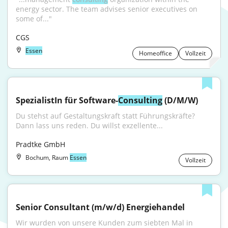
energy sector. The team advises senior executives on 
some of..."
CGS
Essen
Homeoffice
Vollzeit
SpezialistIn für Software-
Consulting
 (D/M/W)
Du stehst auf Gestaltungskraft statt Führungskräfte? 
Dann lass uns reden. Du willst exzellente...
Pradtke GmbH
Bochum, Raum
Essen
Vollzeit
Senior Consultant (m/w/d) Energiehandel
Wir wurden von unsere Kunden zum siebten Mal in 