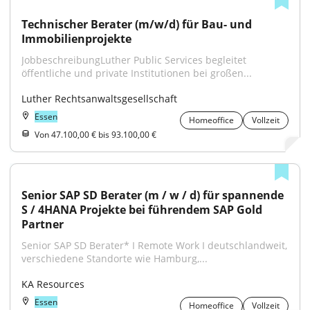
Technischer Berater (m/w/d) für Bau- und 
Immobilienprojekte
JobbeschreibungLuther Public Services begleitet 
öffentliche und private Institutionen bei großen...
Luther Rechtsanwaltsgesellschaft
Essen
Homeoffice
Vollzeit
Von 47.100,00 € bis 93.100,00 €
Senior SAP SD Berater (m / w / d) für spannende 
S / 4HANA Projekte bei führendem SAP Gold 
Partner
Senior SAP SD Berater* I Remote Work I deutschlandweit, 
verschiedene Standorte wie Hamburg,...
KA Resources
Essen
Homeoffice
Vollzeit