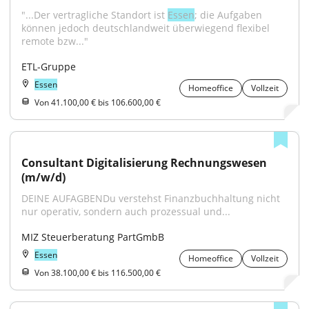
"...Der vertragliche Standort ist 
Essen
; die Aufgaben 
können jedoch deutschlandweit überwiegend flexibel 
remote bzw..."
ETL-Gruppe
Essen
Homeoffice
Vollzeit
Von 41.100,00 € bis 106.600,00 €
Consultant Digitalisierung Rechnungswesen 
(m/w/d)
DEINE AUFAGBENDu verstehst Finanzbuchhaltung nicht 
nur operativ, sondern auch prozessual und...
MIZ Steuerberatung PartGmbB
Essen
Homeoffice
Vollzeit
Von 38.100,00 € bis 116.500,00 €