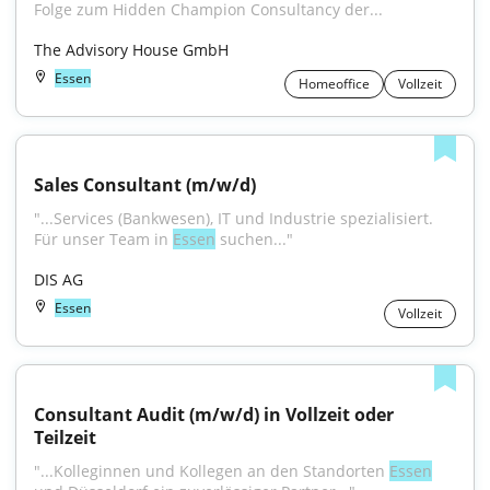
Folge zum Hidden Champion Consultancy der...
The Advisory House GmbH
Essen
Homeoffice
Vollzeit
Sales Consultant (m/w/d)
"...Services (Bankwesen), IT und Industrie spezialisiert. 
Für unser Team in 
Essen
 suchen..."
DIS AG
Essen
Vollzeit
Consultant Audit (m/w/d) in Vollzeit oder 
Teilzeit
"...Kolleginnen und Kollegen an den Standorten 
Essen