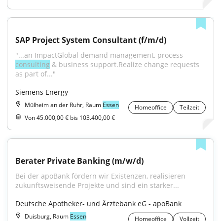
SAP Project System Consultant (f/m/d)
"...an ImpactGlobal demand management, process 
consulting
 & business support.Realize change requests 
as part of..."
Siemens Energy
Mülheim an der Ruhr, Raum
Essen
Homeoffice
Teilzeit
Von 45.000,00 € bis 103.400,00 €
Berater Private Banking (m/w/d)
Bei der apoBank fördern wir Existenzen, realisieren 
zukunftsweisende Projekte und sind ein starker...
Deutsche Apotheker- und Ärztebank eG - apoBank
Duisburg, Raum
Essen
Homeoffice
Vollzeit