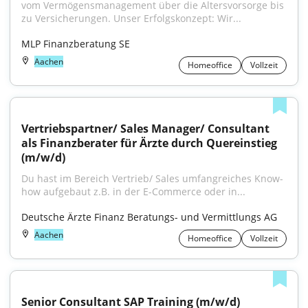
vom Vermögensmanagement über die Altersvorsorge bis 
zu Versicherungen. Unser Erfolgskonzept: Wir...
MLP Finanzberatung SE
Aachen
Homeoffice
Vollzeit
Vertriebspartner/ Sales Manager/ Consultant 
als Finanzberater für Ärzte durch Quereinstieg 
(m/w/d)
Du hast im Bereich Vertrieb/ Sales umfangreiches Know-
how aufgebaut z.B. in der E-Commerce oder in...
Deutsche Ärzte Finanz Beratungs- und Vermittlungs AG
Aachen
Homeoffice
Vollzeit
Senior Consultant SAP Training (m/w/d)