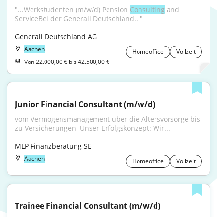
"...Werkstudenten (m/w/d) Pension 
Consulting
 and 
ServiceBei der Generali Deutschland..."
Generali Deutschland AG
Aachen
Homeoffice
Vollzeit
Von 22.000,00 € bis 42.500,00 €
Junior Financial Consultant (m/w/d)
vom Vermögensmanagement über die Altersvorsorge bis 
zu Versicherungen. Unser Erfolgskonzept: Wir...
MLP Finanzberatung SE
Aachen
Homeoffice
Vollzeit
Trainee Financial Consultant (m/w/d)