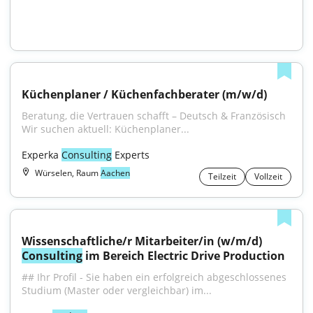
Küchenplaner / Küchenfachberater (m/w/d)
Beratung, die Vertrauen schafft – Deutsch & Französisch 
Wir suchen aktuell: Küchenplaner...
Experka 
Consulting
 Experts
Würselen, Raum
Aachen
Teilzeit
Vollzeit
Wissenschaftliche/r Mitarbeiter/in (w/m/d) 
Consulting
 im Bereich Electric Drive Production
## Ihr Profil - Sie haben ein erfolgreich abgeschlossenes 
Studium (Master oder vergleichbar) im...