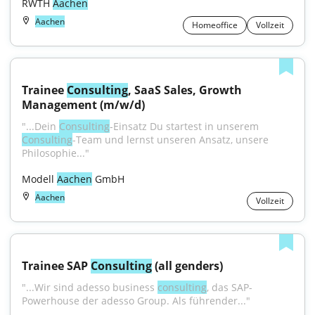
RWTH 
Aachen
Aachen
Homeoffice
Vollzeit
Trainee 
Consulting
, SaaS Sales, Growth 
Management (m/w/d)
"...Dein 
Consulting
-Einsatz Du startest in unserem 
Consulting
-Team und lernst unseren Ansatz, unsere 
Philosophie..."
Modell 
Aachen
 GmbH
Aachen
Vollzeit
Trainee SAP 
Consulting
 (all genders)
"...Wir sind adesso business 
consulting
, das SAP-
Powerhouse der adesso Group. Als führender..."