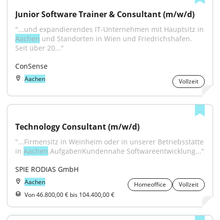
Junior Software Trainer & Consultant (m/w/d)
"...und expandierendes IT-Unternehmen mit Hauptsitz in 
Aachen
 und Standorten in Wien und Friedrichshafen. 
Seit über 20..."
ConSense
Aachen
Vollzeit
Technology Consultant (m/w/d)
"...Firmensitz in Weinheim oder in unserer Betriebsstätte 
in 
Aachen
.AufgabenKundennahe Softwareentwicklung..."
SPIE RODIAS GmbH
Aachen
Homeoffice
Vollzeit
Von 46.800,00 € bis 104.400,00 €