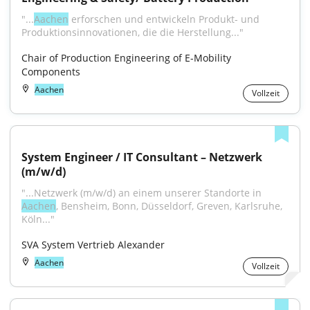
"...
Aachen
 erforschen und entwickeln Produkt- und 
Produktionsinnovationen, die die Herstellung..."
Chair of Production Engineering of E-Mobility 
Components
Aachen
Vollzeit
System Engineer / IT Consultant – Netzwerk 
(m/w/d)
"...Netzwerk (m/w/d) an einem unserer Standorte in 
Aachen
, Bensheim, Bonn, Düsseldorf, Greven, Karlsruhe, 
Köln..."
SVA System Vertrieb Alexander
Aachen
Vollzeit