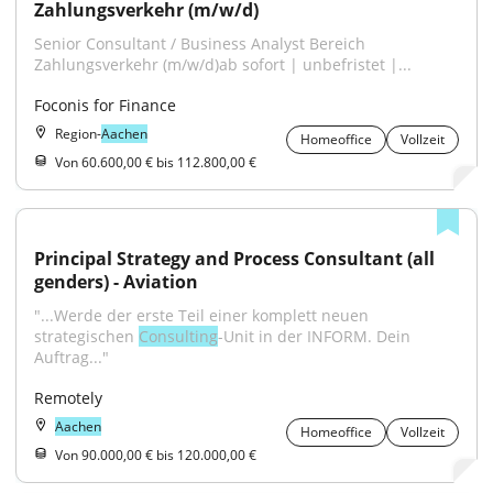
Zahlungsverkehr (m/w/d)
Senior Consultant / Business Analyst Bereich 
Zahlungsverkehr (m/w/d)ab sofort | unbefristet |...
Foconis for Finance
Region-
Aachen
Homeoffice
Vollzeit
Von 60.600,00 € bis 112.800,00 €
Principal Strategy and Process Consultant (all 
genders) - Aviation
"...Werde der erste Teil einer komplett neuen 
strategischen 
Consulting
-Unit in der INFORM. Dein 
Auftrag..."
Remotely
Aachen
Homeoffice
Vollzeit
Von 90.000,00 € bis 120.000,00 €