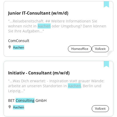
Junior IT-Consultant (w/m/d)
"...Reisebereitschaft. ## Weitere Informationen Sie 
wohnen nicht in 
Aachen
 oder Umgebung? Dann können 
Sie Ihre Aufgaben..."
ComConsult
Aachen
Homeoffice
Vollzeit
Initiativ - Consultant (m/w/d)
"...Was Dich erwartet: - Inspiration statt grauer Wände: 
arbeite an unseren Standorten in 
Aachen
, Berlin und 
Leipzig..."
BET 
Consulting
 GmbH
Aachen
Vollzeit