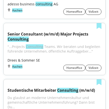
adesso business 
consulting
 AG
Aachen
Homeoffice
Vollzeit
Senior Consultant (w/m/d) Major Projects 
Consulting
"...Projects 
Consulting
 Teams. Wir beraten und begleiten 
führende Unternehmen, öffentliche Auftraggeber..."
Drees & Sommer SE
Aachen
Homeoffice
Vollzeit
Studentische Mitarbeiter 
Consulting
 (m/w/d)
Du glaubst an moderne Unternehmenskultur und 
gemeinschaftliche Unternehmensführung? Dann bist 
Du...