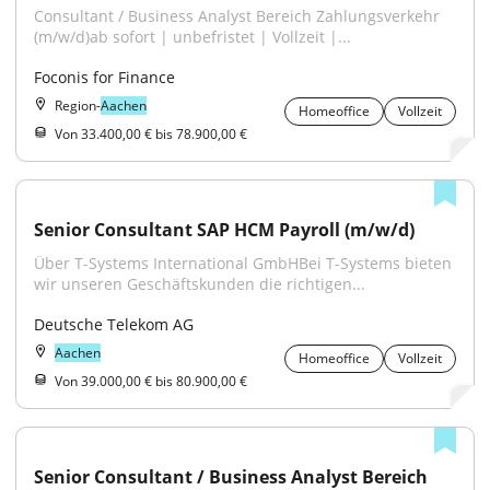
Consultant / Business Analyst Bereich Zahlungsverkehr 
(m/w/d)ab sofort | unbefristet | Vollzeit |...
Foconis for Finance
Region-
Aachen
Homeoffice
Vollzeit
Von 33.400,00 € bis 78.900,00 €
Senior Consultant SAP HCM Payroll (m/w/d)
Über T-Systems International GmbHBei T-Systems bieten 
wir unseren Geschäftskunden die richtigen...
Deutsche Telekom AG
Aachen
Homeoffice
Vollzeit
Von 39.000,00 € bis 80.900,00 €
Senior Consultant / Business Analyst Bereich 