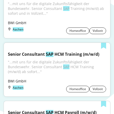
"...mit uns für die digitale Zukunftsfähigkeit der 
Bundeswehr. Senior Consultant 
SAP
 Training (m/w/d) ab 
sofort und in Vollzeit..."
BWI GmbH
Aachen
Homeoffice
Vollzeit
Senior Consultant 
SAP
 HCM Training (m/w/d)
"...mit uns für die digitale Zukunftsfähigkeit der 
Bundeswehr. Senior Consultant 
SAP
 HCM Training 
(m/w/d) ab sofort..."
BWI GmbH
Aachen
Homeoffice
Vollzeit
Senior Consultant 
SAP
 HCM Payroll (m/w/d)