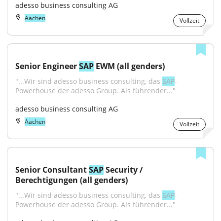
adesso business consulting AG
Aachen
Vollzeit
Senior Engineer 
SAP
 EWM (all genders)
"...Wir sind adesso business consulting, das 
SAP
-
Powerhouse der adesso Group. Als führender..."
adesso business consulting AG
Aachen
Vollzeit
Senior Consultant 
SAP
 Security / 
Berechtigungen (all genders)
"...Wir sind adesso business consulting, das 
SAP
-
Powerhouse der adesso Group. Als führender..."