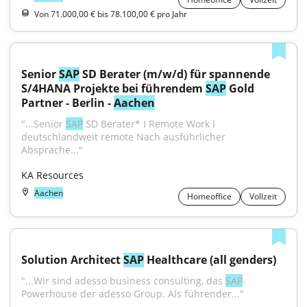
Von 71.000,00 € bis 78.100,00 € pro Jahr
Senior 
SAP
 SD Berater (m/w/d) für spannende 
S/4HANA Projekte bei führendem 
SAP
 Gold 
Partner - Berlin - 
Aachen
"...Senior 
SAP
 SD Berater* I Remote Work I 
deutschlandweit remote Nach ausführlicher 
Absprache..."
KA Resources
Aachen
Homeoffice
Vollzeit
Solution Architect 
SAP
 Healthcare (all genders)
"...Wir sind adesso business consulting, das 
SAP
-
Powerhouse der adesso Group. Als führender..."