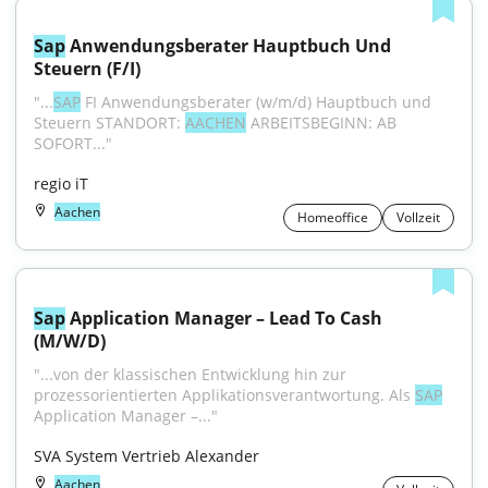
Sap
 Anwendungsberater Hauptbuch Und 
Steuern (F/I)
"...
SAP
 FI Anwendungsberater (w/m/d) Hauptbuch und 
Steuern STANDORT: 
AACHEN
 ARBEITSBEGINN: AB 
SOFORT..."
regio iT
Aachen
Homeoffice
Vollzeit
Sap
 Application Manager – Lead To Cash 
(M/W/D)
"...von der klassischen Entwicklung hin zur 
prozessorientierten Applikationsverantwortung. Als 
SAP
Application Manager –..."
SVA System Vertrieb Alexander
Aachen