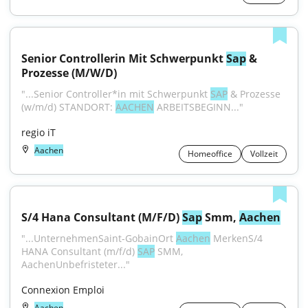
Senior Controllerin Mit Schwerpunkt 
Sap
 & 
Prozesse (M/W/D)
"...Senior Controller*in mit Schwerpunkt 
SAP
 & Prozesse 
(w/m/d) STANDORT: 
AACHEN
 ARBEITSBEGINN..."
regio iT
Aachen
Homeoffice
Vollzeit
S/4 Hana Consultant (M/F/D) 
Sap
 Smm, 
Aachen
"...UnternehmenSaint-GobainOrt 
Aachen
 MerkenS/4 
HANA Consultant (m/f/d) 
SAP
 SMM, 
AachenUnbefristeter..."
Connexion Emploi
Aachen