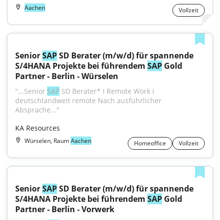
Aachen
Vollzeit
Senior 
SAP
 SD Berater (m/w/d) für spannende 
S/4HANA Projekte bei führendem 
SAP
 Gold 
Partner - Berlin - Würselen
"...Senior 
SAP
 SD Berater* I Remote Work I 
deutschlandweit remote Nach ausführlicher 
Absprache..."
KA Resources
Würselen, Raum
Aachen
Homeoffice
Vollzeit
Senior 
SAP
 SD Berater (m/w/d) für spannende 
S/4HANA Projekte bei führendem 
SAP
 Gold 
Partner - Berlin - Vorwerk