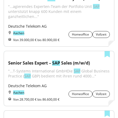
"...agierendes Experten-Team der Portfolio Unit 
SAP
unterstützt knapp 600 Kunden mit einem 
ganzheitlichen..."
Deutsche Telekom AG
Aachen
Homeoffice
Vollzeit
Von 39.000,00 € bis 80.900,00 €
Senior Sales Expert – 
SAP
 Sales (m/w/d)
"...T-Systems International GmbHDie 
SAP
 Global Business 
Practice (
SAP
 GBP) bedient mit ihren rund 4000..."
Deutsche Telekom AG
Aachen
Homeoffice
Vollzeit
Von 28.700,00 € bis 86.600,00 €