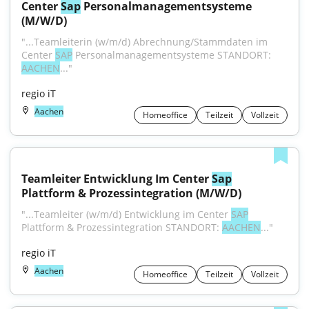
Center 
Sap
 Personalmanagementsysteme 
(M/W/D)
"...Teamleiterin (w/m/d) Abrechnung/Stammdaten im 
Center 
SAP
 Personalmanagementsysteme STANDORT: 
AACHEN
..."
regio iT
Aachen
Homeoffice
Teilzeit
Vollzeit
Teamleiter Entwicklung Im Center 
Sap
Plattform & Prozessintegration (M/W/D)
"...Teamleiter (w/m/d) Entwicklung im Center 
SAP
Plattform & Prozessintegration STANDORT: 
AACHEN
..."
regio iT
Aachen
Homeoffice
Teilzeit
Vollzeit