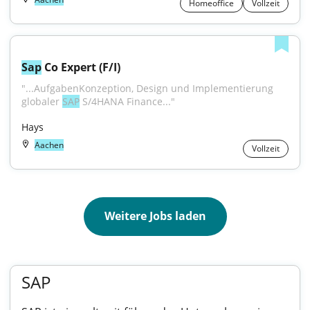
Homeoffice
Vollzeit
Sap
 Co Expert (F/I)
"...AufgabenKonzeption, Design und Implementierung 
globaler 
SAP
 S/4HANA Finance..."
Hays
Aachen
Vollzeit
Weitere Jobs laden
SAP