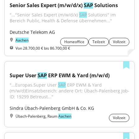
Senior Sales Expert (m/w/d/x) 
SAP
 Solutions
"..."Senior Sales Expert (m/w/d/x) 
SAP
 Solutions" im 
Bereich Public, Health & Defense übernehmen..."
Deutsche Telekom AG
Aachen
Homeoffice
Teilzeit
Vollzeit
Von 28.700,00 € bis 86.700,00 €
Super User 
SAP
 ERP EWM & Yard (m/w/d)
"...Europas.Super User 
SAP
 ERP EWM & Yard 
(m/w/d)Einsatzbereich: andere Ort: Übach-Palenberg Job-
ID: 19299 Betreust..."
Sindra Übach-Palenberg GmbH & Co. KG
Übach-Palenberg, Raum
Aachen
Vollzeit