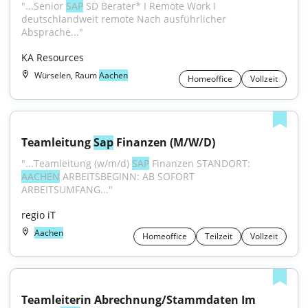
"...Senior 
SAP
 SD Berater* I Remote Work I 
deutschlandweit remote Nach ausführlicher 
Absprache..."
KA Resources
Würselen, Raum
Aachen
Homeoffice
Vollzeit
Teamleitung 
Sap
 Finanzen (M/W/D)
"...Teamleitung (w/m/d) 
SAP
 Finanzen STANDORT: 
AACHEN
 ARBEITSBEGINN: AB SOFORT 
ARBEITSUMFANG..."
regio iT
Aachen
Homeoffice
Teilzeit
Vollzeit
Teamleiterin Abrechnung/Stammdaten Im 