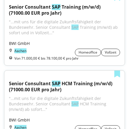
Senior Consultant 
SAP
 Training (m/w/d) 
(71000.00 EUR pro Jahr)
"...mit uns für die digitale Zukunftsfähigkeit der 
Bundeswehr. Senior Consultant 
SAP
 Training (m/w/d) ab 
sofort und in Vollzeit..."
BWI GmbH
Aachen
Homeoffice
Vollzeit
Von 71.000,00 € bis 78.100,00 € pro Jahr
Senior Consultant 
SAP
 HCM Training (m/w/d) 
(71000.00 EUR pro Jahr)
"...mit uns für die digitale Zukunftsfähigkeit der 
Bundeswehr. Senior Consultant 
SAP
 HCM Training 
(m/w/d) ab sofort..."
BWI GmbH
Aachen
Homeoffice
Vollzeit