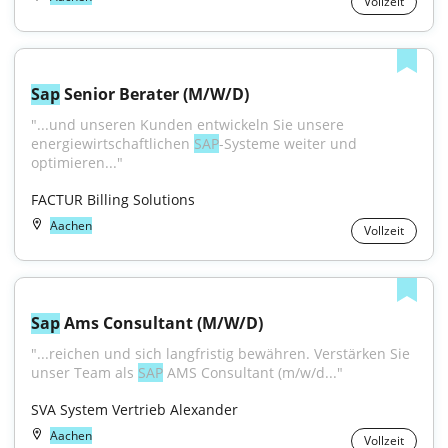
Vollzeit
Sap
 Senior Berater (M/W/D)
"...und unseren Kunden entwickeln Sie unsere 
energiewirtschaftlichen 
SAP
-Systeme weiter und 
optimieren..."
FACTUR Billing Solutions
Aachen
Vollzeit
Sap
 Ams Consultant (M/W/D)
"...reichen und sich langfristig bewähren. Verstärken Sie 
unser Team als 
SAP
 AMS Consultant (m/w/d..."
SVA System Vertrieb Alexander
Aachen
Vollzeit