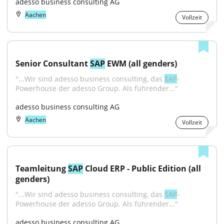
adesso business consulting AG
Aachen
Vollzeit
Senior Consultant 
SAP
 EWM (all genders)
"...Wir sind adesso business consulting, das 
SAP
-
Powerhouse der adesso Group. Als führender..."
adesso business consulting AG
Aachen
Vollzeit
Teamleitung 
SAP
 Cloud ERP - Public Edition (all 
genders)
"...Wir sind adesso business consulting, das 
SAP
-
Powerhouse der adesso Group. Als führender..."
adesso business consulting AG