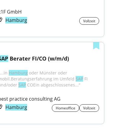
x1F GmbH
Hamburg
Vollzeit
SAP
 Berater FI/CO (w/m/d)
...in 
Hamburg
 oder Münster oder 
mobil.Beratungserfahrung im Umfeld 
SAP
 FI 
und/oder 
SAP
 COEin abgeschlossenes..."
best practice consulting AG
Hamburg
Homeoffice
Vollzeit