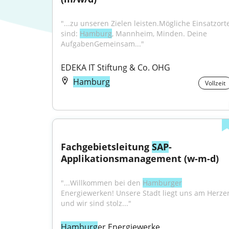
"...zu unseren Zielen leisten.Mögliche Einsatzorte
sind: 
Hamburg
, Mannheim, Minden. Deine 
AufgabenGemeinsam..."
EDEKA IT Stiftung & Co. OHG
Hamburg
Vollzeit
Fachgebietsleitung 
SAP
-
Applikationsmanagement (w-m-d)
"...Willkommen bei den 
Hamburger
Energiewerken! Unsere Stadt liegt uns am Herzen
und wir sind stolz..."
Hamburg
er Energiewerke