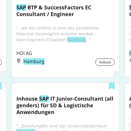
SAP
 BTP & SuccessFactors EC 
Consultant / Engineer
"...wir ein Umfeld, in dem das persönliche 
Potenzial bestmöglich entfaltet werden 
kann.Segment ITStandort 
Hamburg
..."
HDI AG
Hamburg
Vollzeit
Inhouse 
SAP
 IT Junior-Consultant (all 
genders) für SD & Logistische 
Anwendungen
"...EinleitungWir sind das Universitätsklinikum 
i