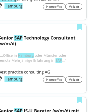
Hamburg
Homeoffice
Vollzeit
Senior 
SAP
 Technology Consultant 
(w/m/d)
...Office in 
Hamburg
 oder Münster oder 
remote.Mehrjährige Erfahrung in 
SAP
..."
best practice consulting AG
Hamburg
Homeoffice
Vollzeit
Senior 
SAP
 IS-U Berater (w/m/d) mit 