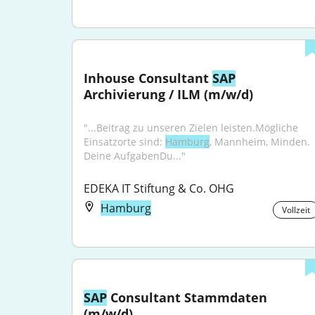
Inhouse Consultant 
SAP
Archivierung / ILM (m/w/d)
"...Beitrag zu unseren Zielen leisten.Mögliche 
Einsatzorte sind: 
Hamburg
, Mannheim, Minden. 
Deine AufgabenDu..."
EDEKA IT Stiftung & Co. OHG
Hamburg
Vollzeit
SAP
 Consultant Stammdaten 
(m/w/d)