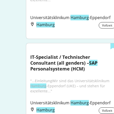
Universitätsklinikum 
Hamburg
-Eppendorf
Hamburg
Vollzeit
IT-Specialist / Technischer 
Consultant (all genders) –
SAP
Personalsysteme (HCM)
"...EinleitungWir sind das Universitätsklinikum 
Hamburg
-Eppendorf (UKE) – und stehen für 
exzellente..."
Universitätsklinikum 
Hamburg
-Eppendorf
Hamburg
Vollzeit