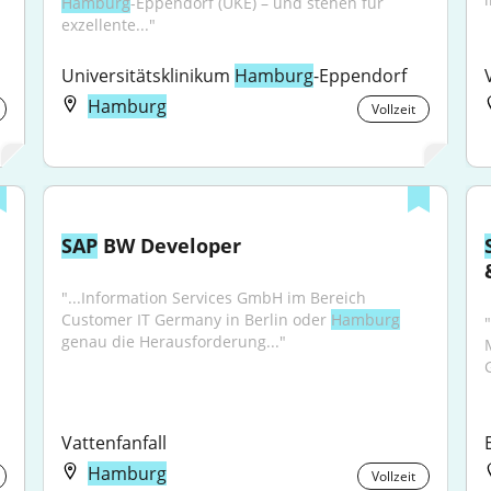
Hamburg
-Eppendorf (UKE) – und stehen für 
exzellente..."
Universitätsklinikum 
Hamburg
-Eppendorf
Hamburg
Vollzeit
SAP
 BW Developer
"...Information Services GmbH im Bereich 
Customer IT Germany in Berlin oder 
Hamburg
"
genau die Herausforderung..."
Vattenfanfall
Hamburg
Vollzeit