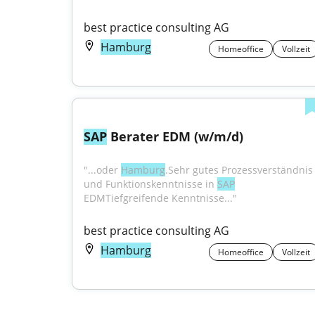
best practice consulting AG
Hamburg
Homeoffice
Vollzeit
SAP
 Berater EDM (w/m/d)
"...oder 
Hamburg
.Sehr gutes Prozessverständnis 
und Funktionskenntnisse in 
SAP
EDMTiefgreifende Kenntnisse..."
best practice consulting AG
Hamburg
Homeoffice
Vollzeit