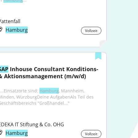
Vattenfall
Hamburg
Vollzeit
SAP
 Inhouse Consultant Konditions- 
& Aktionsmanagement (m/w/d)
...Einsatzorte sind: 
Hamburg
, Mannheim, 
Minden, WürzburgDeine AufgabenAls Teil des 
Geschäftsbereichs "Großhandel..."
EDEKA IT Stiftung & Co. OHG
Hamburg
Vollzeit