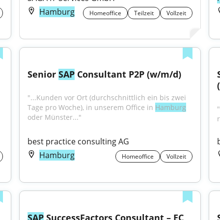
Hamburg
Homeoffice
Teilzeit
Vollzeit
Senior 
SAP
 Consultant P2P (w/m/d)
"...Kunden vor Ort (durchschnittlich ein bis zwei 
Tage pro Woche), in unserem Office in 
Hamburg
"
oder Münster..."
best practice consulting AG
Hamburg
Homeoffice
Vollzeit
SAP
 SuccessFactors Consultant – EC 