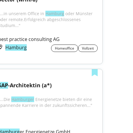
"...in unserem Office in 
Hamburg
 oder Münster 
oder remote.Erfolgreich abgeschlossenes 
Studium..."
best practice consulting AG
Hamburg
Homeoffice
Vollzeit
SAP
-Architektin (a*)
...Die 
Hamburger
 Energienetze bieten dir eine 
spannende Karriere in der zukunftssicheren..."
Hamburg
er Energienetze GmbH