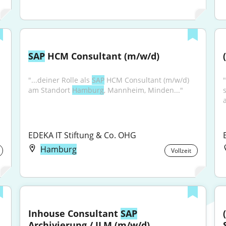
SAP
 HCM Consultant (m/w/d)
"...deiner Rolle als 
SAP
 HCM Consultant (m/w/d) 
am Standort 
Hamburg
, Mannheim, Minden..."
s
a
EDEKA IT Stiftung & Co. OHG
Hamburg
Vollzeit
Inhouse Consultant 
SAP
Archivierung / ILM (m/w/d)