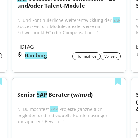
und/oder Talent-Module
"...und kontinuierliche Weiterentwicklung der 
SAP
"
SuccessFactors-Module, idealerweise mit 
Schwerpunkt EC oder Compensation..."
HDI AG
Hamburg
Homeoffice
Vollzeit
Senior 
SAP
 Berater (w/m/d)
"...Du möchtest 
SAP
-Projekte ganzheitlich 
begleiten und individuelle Kundenlösungen 
konzipieren? Bewirb..."