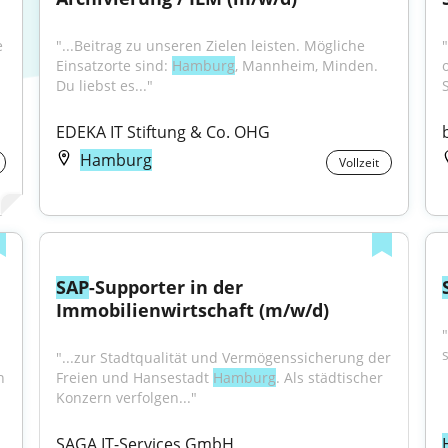
 
"...Beitrag zu unseren Zielen leisten. Mögliche 
Einsatzorte sind: 
Hamburg
, Mannheim, Minden. 
Du liebst es..."
EDEKA IT Stiftung & Co. OHG
Hamburg
Vollzeit
SAP
-Supporter in der 
Immobilienwirtschaft (m/w/d)
"
"...zur Stadtqualität und Vermögenssicherung der 
 
Freien und Hansestadt 
Hamburg
. Als städtischer 
Konzern verfolgen..."
SAGA IT-Services GmbH