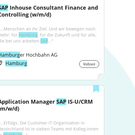
SAP
 Inhouse Consultant Finance and 
Controlling (w/m/d)
"...Menschen an ihr Ziel. Und wir bewegen noch 
mehr: für 
Hamburg
, für die Zukunft und für alle, 
die bei uns arbeiten.
SAP
..."
Hamburg
er Hochbahn AG
Hamburg
Vollzeit
Application Manager 
SAP
 IS-U/CRM 
(m/w/d)
"...Erfolgs. Die Customer IT Organisation in 
Deutschland ist in sieben Teams mit Kolleg:innen 
n 
Hamburg
..."