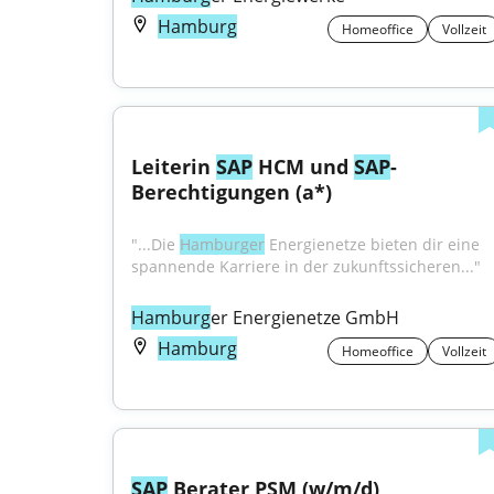
Hamburg
Homeoffice
Vollzeit
Leiterin 
SAP
 HCM und 
SAP
-
Berechtigungen (a*)
"...Die 
Hamburger
 Energienetze bieten dir eine 
spannende Karriere in der zukunftssicheren..."
Hamburg
er Energienetze GmbH
Hamburg
Homeoffice
Vollzeit
SAP
 Berater PSM (w/m/d)