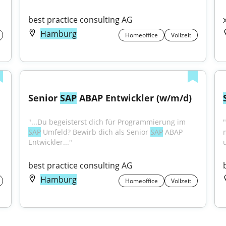
best practice consulting AG
Hamburg
Homeoffice
Vollzeit
Senior 
SAP
 ABAP Entwickler (w/m/d)
"...Du begeisterst dich für Programmierung im 
"
SAP
 Umfeld? Bewirb dich als Senior 
SAP
 ABAP 
Entwickler..."
best practice consulting AG
Hamburg
Homeoffice
Vollzeit