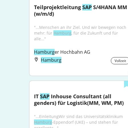
Teilprojektleitung 
SAP
 S/4HANA MM 
(w/m/d)
"...Menschen an ihr Ziel. Und wir bewegen noch 
mehr: für 
Hamburg
, für die Zukunft und für 
alle..."
Hamburg
er Hochbahn AG
Hamburg
Vollzeit
IT 
SAP
 Inhouse Consultant (all 
genders) für Logistik(MM, WM, PM)
"...EinleitungWir sind das Universitätsklinikum 
Hamburg
-Eppendorf (UKE) – und stehen für 
exzellente..."