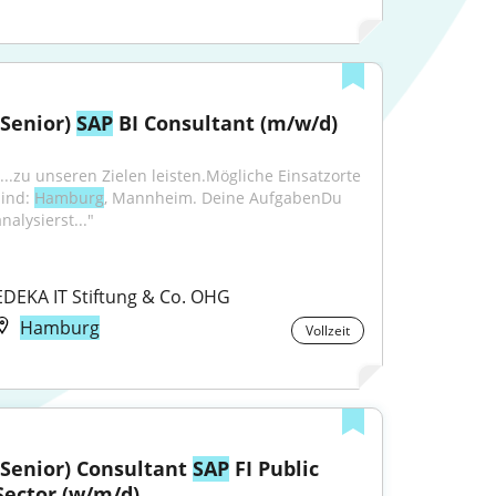
(Senior) 
SAP
 BI Consultant (m/w/d)
"...zu unseren Zielen leisten.Mögliche Einsatzorte 
ind: 
Hamburg
, Mannheim. Deine AufgabenDu 
nalysierst..."
EDEKA IT Stiftung & Co. OHG
Hamburg
Vollzeit
(Senior) Consultant 
SAP
 FI Public 
Sector (w/m/d)