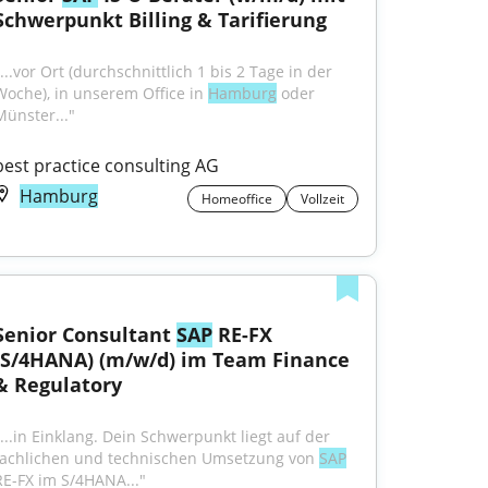
Schwerpunkt Billing & Tarifierung
...vor Ort (durchschnittlich 1 bis 2 Tage in der 
Woche), in unserem Office in 
Hamburg
 oder 
Münster..."
best practice consulting AG
Hamburg
Homeoffice
Vollzeit
Senior Consultant 
SAP
 RE-FX 
(S/4HANA) (m/w/d) im Team Finance 
& Regulatory
"...in Einklang. Dein Schwerpunkt liegt auf der 
fachlichen und technischen Umsetzung von 
SAP
RE-FX im S/4HANA..."