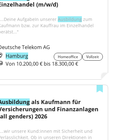
Einzelhandel (m/w/d)
"...Deine AufgabeIn unserer 
Ausbildung
 zum 
Kaufmann bzw. zur Kauffrau im Einzelhandel 
erätst..."
Deutsche Telekom AG
Hamburg
Homeoffice
Vollzeit
Von 10.200,00 € bis 18.300,00 €
Ausbildung
 als Kaufmann für 
Versicherungen und Finanzanlagen 
(all genders) 2026
"...wir unsere Kund:innen mit Sicherheit und 
Verlässlichkeit. Ob in unseren Direktionen in 