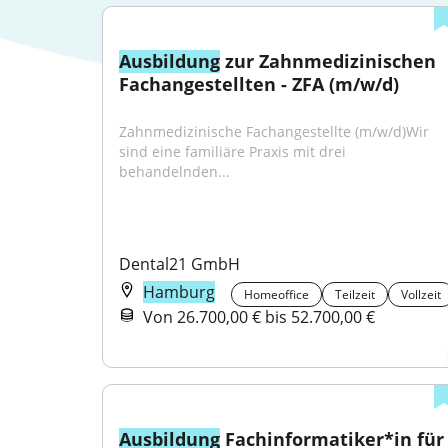
Ausbildung
 zur Zahnmedizinischen 
Fachangestellten - ZFA (m/w/d)
Zahnmedizinische Fachangestellte (m/w/d)Wir 
sind eine familiäre Praxis mit drei 
behandelnden...
Dental21 GmbH
Hamburg
Homeoffice
Teilzeit
Vollzeit
Von 26.700,00 € bis 52.700,00 €
Ausbildung
 Fachinformatiker*in für 