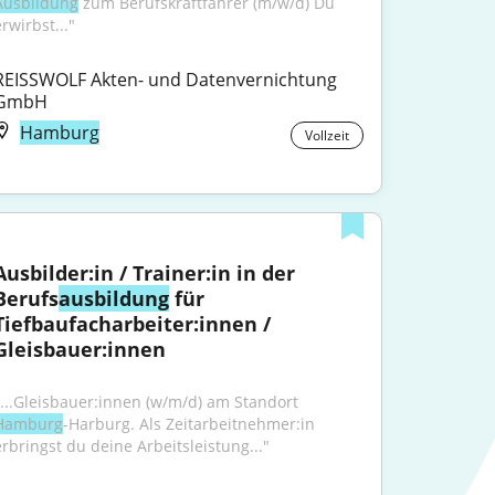
Ausbildung
 zum Berufskraftfahrer (m/w/d) Du 
rwirbst..."
REISSWOLF Akten- und Datenvernichtung 
GmbH
Hamburg
Vollzeit
Ausbilder:in / Trainer:in in der 
Berufs
ausbildung
 für 
Tiefbaufacharbeiter:innen / 
Gleisbauer:innen
"...Gleisbauer:innen (w/m/d) am Standort 
Hamburg
-Harburg. Als Zeitarbeitnehmer:in 
erbringst du deine Arbeitsleistung..."