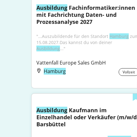
Ausbildung
 Fachinformatiker:innen 
mit Fachrichtung Daten- und 
Prozessanalyse 2027
"...Auszubildende für den Standort 
Hamburg
 zum
15.08.2027.Das kannst du von deiner 
Ausbildung
..."
Vattenfall Europe Sales GmbH
Hamburg
Vollzeit
Ausbildung
 Kaufmann im 
Einzelhandel oder Verkäufer (m/w/d)
Barsbüttel