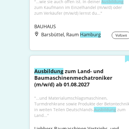
"...wie sie auch offen ist. In deiner 
Ausbildung
zum Kaufmann im Einzelhandel (m/w/d) oder 
zum Verkäufer (m/w/d) lernst du..."
BAUHAUS
Barsbüttel, Raum
Hamburg
Vollzeit
Ausbildung
 zum Land- und 
Baumaschinenmechatroniker 
(m/w/d) ab 01.08.2027
"...und Materialumschlagsmaschinen, 
Turmdrehkrane sowie Produkte der Betontechnik
in weiten Teilen Deutschlands.
Ausbildung
 zum 
Land..."
Liebherr-Baumaschinen Vertriebs- und 