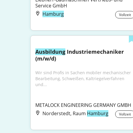
Service GmbH
Hamburg
Vollzeit
Ausbildung
 Industriemechaniker 
(m/w/d)
Wir sind Profis in Sachen mobiler mechanischer 
Bearbeitung, Schweißen, Kaltriegelverfahren 
und...
METALOCK ENGINEERING GERMANY GMBH
Norderstedt, Raum
Hamburg
Vollzeit