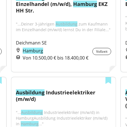
Einzelhandel (m/w/d), 
Hamburg
 EKZ 
HH Str.
"...Deiner 3-jährigen 
Ausbildung
 zum Kaufmann 
b
im Einzelhandel (m/w/d) lernst Du in der Filiale..."
Deichmann SE
Hamburg
Vollzeit
Von 10.500,00 € bis 18.400,00 €
Ausbildung
 Industrieelektriker 
(m/w/d)
"...
Ausbildung
 Industrieelektriker (m/w/d) in 
HamburgAusbildung Industrieelektriker (m/w/d) 
in 
Hamburg
..."