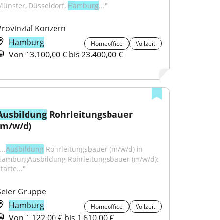
Münster, Düsseldorf, 
Hamburg
..."
Provinzial Konzern
Hamburg
Homeoffice
Vollzeit
Von 13.100,00 € bis 23.400,00 €
Ausbildung
 Rohrleitungsbauer 
(m/w/d)
...
Ausbildung
 Rohrleitungsbauer (m/w/d) in 
HamburgAusbildung Rohrleitungsbauer (m/w/d): 
tarte..."
Seier Gruppe
Hamburg
Homeoffice
Vollzeit
Von 1.122,00 € bis 1.610,00 €