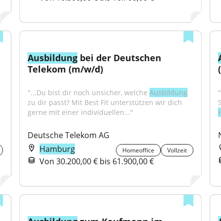
Ausbildung
 bei der Deutschen 
Telekom (m/w/d)
"...Du bist dir noch unsicher, welche 
Ausbildung
"
zu dir passt? Mit Best Fit unterstützen wir dich 
gerne mit einer individuellen..."
Deutsche Telekom AG
Hamburg
Homeoffice
Vollzeit
Von 30.200,00 € bis 61.900,00 €