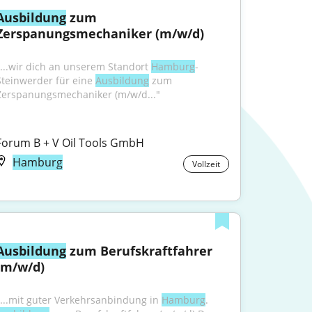
Ausbildung
 zum 
Zerspanungsmechaniker (m/w/d)
"...wir dich an unserem Stand­ort 
Hamburg
-
Steinwerder für eine 
Ausbildung
 zum 
Zerspanungsmechaniker (m/w/d..."
Forum B + V Oil Tools GmbH
Hamburg
Vollzeit
Ausbildung
 zum Berufskraftfahrer 
(m/w/d)
"...mit guter Verkehrsanbindung in 
Hamburg
. 