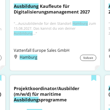
Ausbildung
 Kaufleute für 
Digitalisierungsmanagement 2027
"...Auszubildende für den Standort 
Hamburg
 zum 
15.08.2027. Das kannst du von deiner 
 
Ausbildung
..."
Vattenfall Europe Sales GmbH
Hamburg
Vollzeit
Projektkoordinator/Ausbilder 
 
(m/w/d) für maritime 
Ausbildung
sprogramme