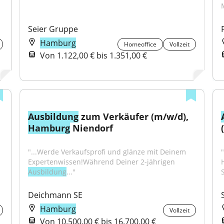
Seier Gruppe
Hamburg
Homeoffice
Vollzeit
Von 1.122,00 € bis 1.351,00 €
Ausbildung
 zum Verkäufer (m/w/d), 
Hamburg
 Niendorf
"...Werde Verkaufsprofi und glänze mit Deinem 
"
Expertenwissen!Während Deiner 2-jährigen 
Ausbildung
..."
S
Deichmann SE
Hamburg
Vollzeit
Von 10.500,00 € bis 16.700,00 €