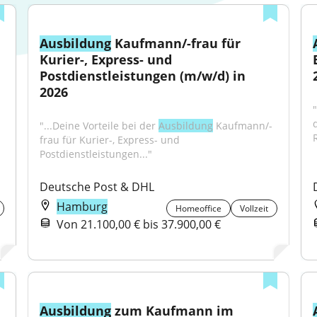
Ausbildung
 Kaufmann/-frau für 
Kurier-, Express- und 
Postdienstleistungen (m/w/d) in 
2026
"...Deine Vorteile bei der 
Ausbildung
 Kaufmann/-
frau für Kurier-, Express- und 
Postdienstleistungen..."
Deutsche Post & DHL
Hamburg
Homeoffice
Vollzeit
Von 21.100,00 € bis 37.900,00 €
Ausbildung
 zum Kaufmann im 