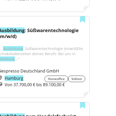
Ausbildung
: Süßwarentechnologie 
(m/w/d)
...
Ausbildung
: Süßwarentechnologie (m/w/d)Die 
Schokoladenseiten deines Berufs: Bei uns in 
Hamburg
..."
Nespresso Deutschland GmbH
Hamburg
Homeoffice
Vollzeit
Von 37.700,00 € bis 89.100,00 €