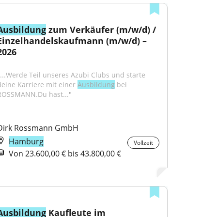
Ausbildung
 zum Verkäufer (m/w/d) / 
Einzelhandelskaufmann (m/w/d) – 
2026
"...Werde Teil unseres Azubi Clubs und starte 
deine Karriere mit einer 
Ausbildung
 bei 
ROSSMANN.Du hast..."
Dirk Rossmann GmbH
Hamburg
Vollzeit
Von 23.600,00 € bis 43.800,00 €
Ausbildung
 Kaufleute im 