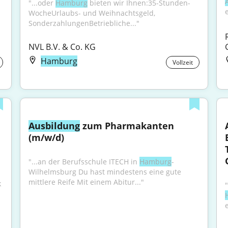
"...oder 
Hamburg
 bieten wir Ihnen:35-Stunden-
e
WocheUrlaubs- und Weihnachtsgeld, 
SonderzahlungenBetriebliche..."
NVL B.V. & Co. KG
Hamburg
Vollzeit
Ausbildung
 zum Pharmakanten 
(m/w/d)
"...an der Berufsschule ITECH in 
Hamburg
-
Wilhelmsburg Du hast mindestens eine gute 
mittlere Reife Mit einem Abitur..."
 