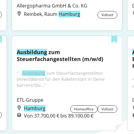
Allergopharma GmbH & Co. KG
Reinbek, Raum
Hamburg
Vollzeit
Ausbildung
 zum 
Steuerfachangestellten (m/w/d)
"...
Ausbildung
 zum Steuerfachangestellten 
(m/w/d)Bereit für den Raketenstart in Deine 
Karriere?Du..."
ETL-Gruppe
Hamburg
Homeoffice
Vollzeit
Von 37.700,00 € bis 89.100,00 €