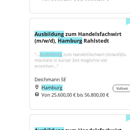
Ausbildung
 zum Handelsfachwirt 
(m/w/d), 
Hamburg
 Rahlstedt
"...
Ausbildung
 zum Handelsfachwirt (m/w/d)Du 
möchtest in kurzer Zeit möglichst viel 
erreichen..."
Deichmann SE
Hamburg
Vollzeit
Von 25.600,00 € bis 56.800,00 €