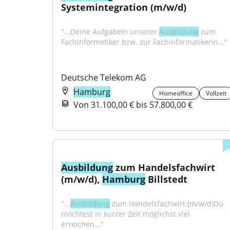
Systemintegration (m/w/d)
"...Deine AufgabeIn unserer 
Ausbildung
 zum 
Fachinformatiker bzw. zur Fachinformatikerin..."
Deutsche Telekom AG
Hamburg
Homeoffice
Vollzeit
Von 31.100,00 € bis 57.800,00 €
Ausbildung
 zum Handelsfachwirt 
(m/w/d), 
Hamburg
 Billstedt
"...
Ausbildung
 zum Handelsfachwirt (m/w/d)Du 
möchtest in kurzer Zeit möglichst viel 
erreichen..."