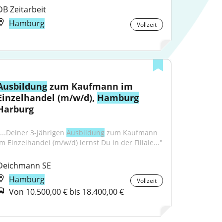
DB Zeitarbeit
Hamburg
Vollzeit
Ausbildung
 zum Kaufmann im 
Einzelhandel (m/w/d), 
Hamburg
Harburg
"...Deiner 3-jährigen 
Ausbildung
 zum Kaufmann 
im Einzelhandel (m/w/d) lernst Du in der Filiale..."
Deichmann SE
Hamburg
Vollzeit
Von 10.500,00 € bis 18.400,00 €