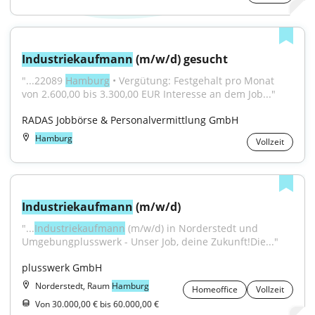
Industriekaufmann
 (m/w/d) gesucht
"...22089 
Hamburg
 • Vergütung: Festgehalt pro Monat 
von 2.600,00 bis 3.300,00 EUR Interesse an dem Job..."
RADAS Jobbörse & Personalvermittlung GmbH
Hamburg
Vollzeit
Industriekaufmann
 (m/w/d)
"...
Industriekaufmann
 (m/w/d) in Norderstedt und 
Umgebungplusswerk - Unser Job, deine Zukunft!Die..."
plusswerk GmbH
Norderstedt, Raum
Hamburg
Homeoffice
Vollzeit
Von 30.000,00 € bis 60.000,00 €