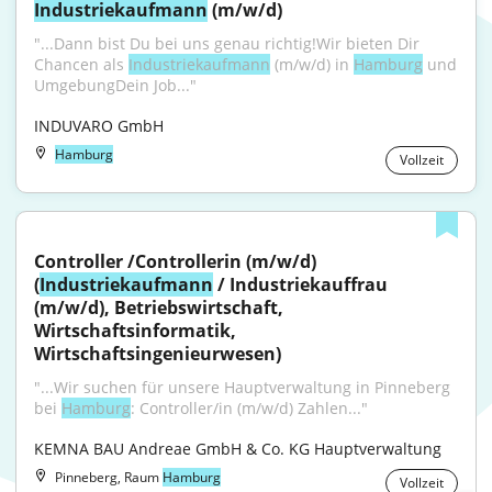
Industriekaufmann
 (m/w/d)
"...Dann bist Du bei uns genau richtig!Wir bieten Dir 
Chancen als 
Industriekaufmann
 (m/w/d) in 
Hamburg
 und 
UmgebungDein Job..."
INDUVARO GmbH
Hamburg
Vollzeit
Controller /Controllerin (m/w/d) 
(
Industriekaufmann
 / Industriekauffrau 
(m/w/d), Betriebswirtschaft, 
Wirtschaftsinformatik, 
Wirtschaftsingenieurwesen)
"...Wir suchen für unsere Hauptverwaltung in Pinneberg 
bei 
Hamburg
: Controller/in (m/w/d) Zahlen..."
KEMNA BAU Andreae GmbH & Co. KG Hauptverwaltung
Pinneberg, Raum
Hamburg
Vollzeit