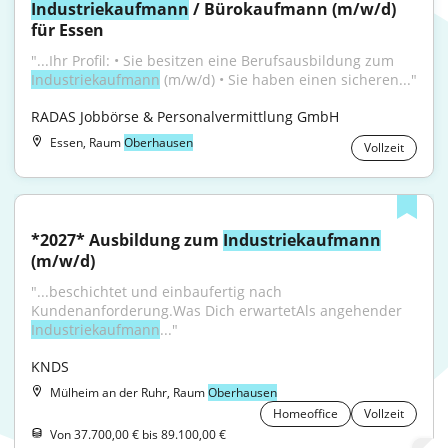
Industriekaufmann
 / Bürokaufmann (m/w/d) 
für Essen
"...Ihr Profil: • Sie besitzen eine Berufsausbildung zum 
Industriekaufmann
 (m/w/d) • Sie haben einen sicheren..."
RADAS Jobbörse & Personalvermittlung GmbH
Essen, Raum
Oberhausen
Vollzeit
*2027* Ausbildung zum 
Industriekaufmann
(m/w/d)
"...beschichtet und einbaufertig nach 
Kundenanforderung.Was Dich erwartetAls angehender 
Industriekaufmann
..."
KNDS
Mülheim an der Ruhr, Raum
Oberhausen
Homeoffice
Vollzeit
Von 37.700,00 € bis 89.100,00 €