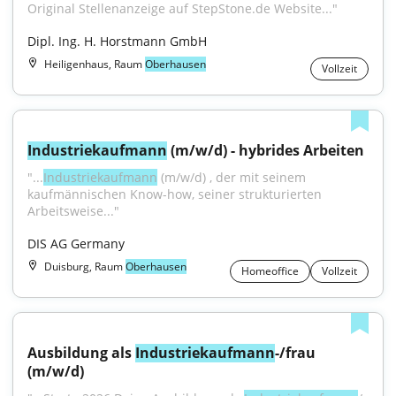
Original Stellenanzeige auf StepStone.de Website..."
Dipl. Ing. H. Horstmann GmbH
Heiligenhaus, Raum
Oberhausen
Vollzeit
Industriekaufmann
 (m/w/d) - hybrides Arbeiten
"...
Industriekaufmann
 (m/w/d) , der mit seinem 
kaufmännischen Know-how, seiner strukturierten 
Arbeitsweise..."
DIS AG Germany
Duisburg, Raum
Oberhausen
Homeoffice
Vollzeit
Ausbildung als 
Industriekaufmann
-/frau 
(m/w/d)