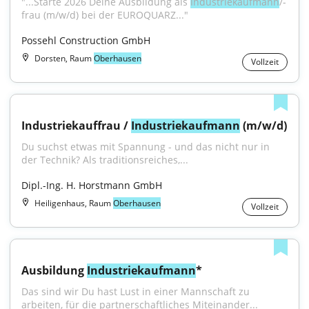
"...Starte 2026 Deine Ausbildung als 
Industriekaufmann
/-
frau (m/w/d) bei der EUROQUARZ..."
Possehl Construction GmbH
Dorsten, Raum
Oberhausen
Vollzeit
Industriekauffrau / 
Industriekaufmann
 (m/w/d)
Du suchst etwas mit Spannung - und das nicht nur in 
der Technik? Als traditionsreiches,...
Dipl.-Ing. H. Horstmann GmbH
Heiligenhaus, Raum
Oberhausen
Vollzeit
Ausbildung 
Industriekaufmann
*
Das sind wir Du hast Lust in einer Mannschaft zu 
arbeiten, für die partnerschaftliches Miteinander...