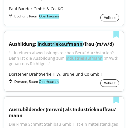
Paul Bauder GmbH & Co. KG
Bochum, Raum
Oberhausen
Vollzeit
Ausbildung: 
Industriekaufmann
/frau (m/w/d)
"...in einem abwechslungsreichen Beruf durchstarten? 
Dann ist die Ausbildung zum 
Industriekaufmann
 (m/w/d) 
genau das Richtige..."
Dorstener Drahtwerke H.W. Brune und Co GmbH
Dorsten, Raum
Oberhausen
Vollzeit
Auszubildender (m/w/d) als Industriekauffrau/-
mann
Die Firma Schmitt Stahlbau GmbH ist ein mittelständiges 