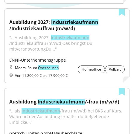
Ausbildung 2027: 
Industriekaufmann
/Industriekauffrau (m/w/d)
"...Ausbildung 2027: 
Industriekaufmann
/Industriekauffrau (m/w/d)Das bringst Du 
mitVerantwortungDu..."
ENNI-Unternehmensgruppe
Moers, Raum
Oberhausen
Homeoffice
Vollzeit
Von 11.200,00 € bis 17.900,00 €
Ausbildung 
Industriekaufmann
/-frau (m/w/d)
"...als 
Industriekaufmann
/frau (m/w/d) bei BKS auf Kurs. 
Während der Ausbildung erhältst du tiefgehende 
Einblicke..."
Gretsch-Unitas GmbH Baubeschläge