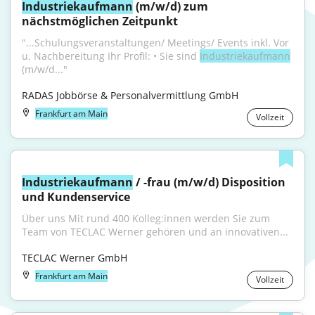
Industriekaufmann
 (m/w/d) zum 
nächstmöglichen Zeitpunkt
"...Schulungsveranstaltungen/ Meetings/ Events inkl. Vor 
u. Nachbereitung Ihr Profil: • Sie sind 
Industriekaufmann
(m/w/d..."
RADAS Jobbörse & Personalvermittlung GmbH
Frankfurt am Main
Vollzeit
Industriekaufmann
 / -frau (m/w/d) Disposition 
und Kundenservice
Über uns Mit rund 400 Kolleg:innen werden Sie zum 
Team von TECLAC Werner gehören und an innovativen...
TECLAC Werner GmbH
Frankfurt am Main
Vollzeit