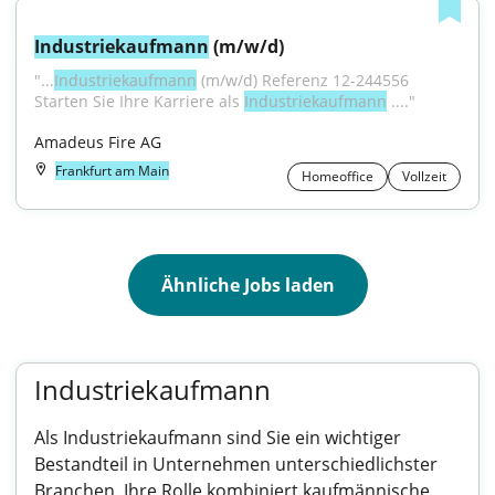
Industriekaufmann
 (m/w/d)
"...
Industriekaufmann
 (m/w/d) Referenz 12-244556 
Starten Sie Ihre Karriere als 
Industriekaufmann
 ...."
Amadeus Fire AG
Frankfurt am Main
Homeoffice
Vollzeit
Ähnliche Jobs laden
Industriekaufmann
Als Industriekaufmann sind Sie ein wichtiger
Bestandteil in Unternehmen unterschiedlichster
Branchen. Ihre Rolle kombiniert kaufmännische