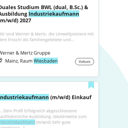
Duales Studium BWL (dual, B.Sc.) & 
Ausbildung 
Industriekaufmann
(m/w/d) 2027
Wir sind Werner & Mertz- die Umweltpioniere mit 
dem Frosch! Als familiengeleitete und...
Werner & Mertz Gruppe
Mainz, Raum
Wiesbaden
Vollzeit
Industriekaufmann
 (m/w/d) Einkauf
"...Dein Profil Erfolgreich abgeschlossene 
kaufmännische Ausbildung, idealerweise zum 
Industriekaufmann
 (m/w/d) Sehr gute 
Kenntnisse..."