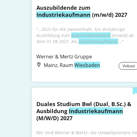
Auszubildende zum 
Industriekaufmann
 (m/w/d) 2027
"...Dich für die zweieinhalb- bis dreijährige 
Ausbildung zum 
Industriekaufmann
 (m/w/d) ab 
dem 01.08.2027. Als 
Industriekaufmann
..."
Werner & Mertz Gruppe
Mainz, Raum
Wiesbaden
Vollzeit
Duales Studium Bwl (Dual, B.Sc.) & 
Ausbildung 
Industriekaufmann
(M/W/D) 2027
Wir sind Werner & Mertz- die Umweltpioniere mit