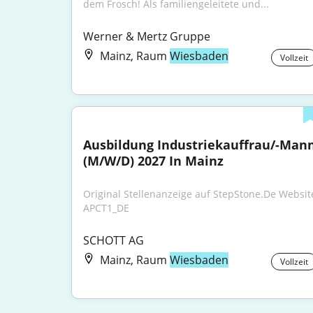
dem Frosch! Als familiengeleitete und...
Werner & Mertz Gruppe
Mainz, Raum
Wiesbaden
Vollzeit
Ausbildung Industriekauffrau/-Mann
(M/W/D) 2027 In Mainz
Original Stellenanzeige auf StepStone.De Website
APCT1_DE
SCHOTT AG
Mainz, Raum
Wiesbaden
Vollzeit