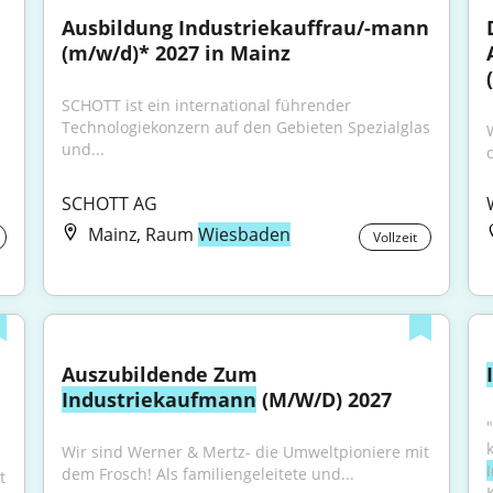
Ausbildung Industriekauffrau/-mann 
(m/w/d)* 2027 in Mainz
SCHOTT ist ein international führender 
Technologiekonzern auf den Gebieten Spezialglas 
und...
SCHOTT AG
Mainz, Raum
Wiesbaden
Vollzeit
Auszubildende Zum 
Industriekaufmann
 (M/W/D) 2027
Wir sind Werner & Mertz- die Umweltpioniere mit 
dem Frosch! Als familiengeleitete und...
 