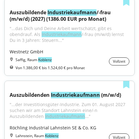
Auszubildende 
Industriekaufmann
/​-frau 
(m/w/d) (2027) (1386.00 EUR pro Monat)
"...das Dich und Deine Arbeit wertschätzt, gibt es 
obendrauf. Als 
Industriekaufmann
/-frau (m/w/d) lernst 
Du in 3 Jahren: Steuern..."
Westnetz GmbH
Saffig, Raum
Koblenz
Vollzeit
Von 1.386,00 € bis 1.524,60 € pro Monat
Auszubildenden 
Industriekaufmann
 (m/w/d)
"...der Investitionsgüter-Industrie. Zum 01. August 2027 
suchen wir am Standort Lahnstein eine/-n 
Auszubildenden 
Industriekaufmann
..."
Röchling Industrial Lahnstein SE & Co. KG
Lahnstein, Raum
Koblenz
Vollzeit