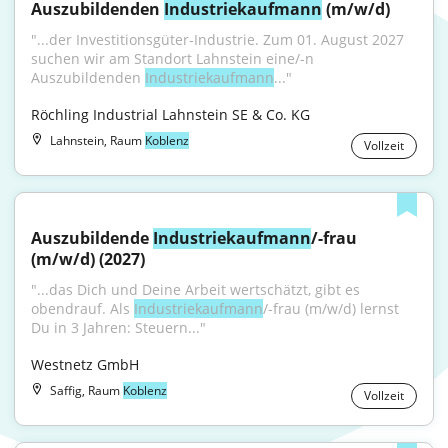
Auszubildenden 
Industriekaufmann
 (m/w/d)
"...der Investitionsgüter-Industrie. Zum 01. August 2027 
suchen wir am Standort Lahnstein eine/-n 
Auszubildenden 
Industriekaufmann
..."
Röchling Industrial Lahnstein SE & Co. KG
Lahnstein, Raum
Koblenz
Vollzeit
Auszubildende 
Industriekaufmann
/​-frau 
(m/w/d) (2027)
"...das Dich und Deine Arbeit wertschätzt, gibt es 
obendrauf. Als 
Industriekaufmann
/-frau (m/w/d) lernst 
Du in 3 Jahren: Steuern..."
Westnetz GmbH
Saffig, Raum
Koblenz
Vollzeit