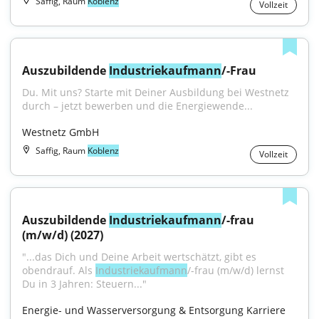
Saffig, Raum
Koblenz
Vollzeit
Auszubildende 
Industriekaufmann
/​-Frau
Du. Mit uns? Starte mit Deiner Ausbildung bei Westnetz 
durch – jetzt bewerben und die Energiewende...
Westnetz GmbH
Saffig, Raum
Koblenz
Vollzeit
Auszubildende 
Industriekaufmann
/​-frau 
(m/w/d) (2027)
"...das Dich und Deine Arbeit wertschätzt, gibt es 
obendrauf. Als 
Industriekaufmann
/-frau (m/w/d) lernst 
Du in 3 Jahren: Steuern..."
Energie- und Wasserversorgung & Entsorgung Karriere