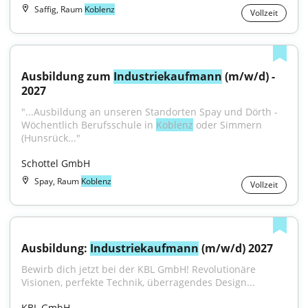
Saffig, Raum
Koblenz
Vollzeit
Ausbildung zum 
Industriekaufmann
 (m/w/d) - 
2027
"...Ausbildung an unseren Standorten Spay und Dörth - 
Wöchentlich Berufsschule in 
Koblenz
 oder Simmern 
(Hunsrück..."
Schottel GmbH
Spay, Raum
Koblenz
Vollzeit
Ausbildung: 
Industriekaufmann
 (m/w/d) 2027
Bewirb dich jetzt bei der KBL GmbH! Revolutionäre 
Visionen, perfekte Technik, überragendes Design...
KBL GmbH