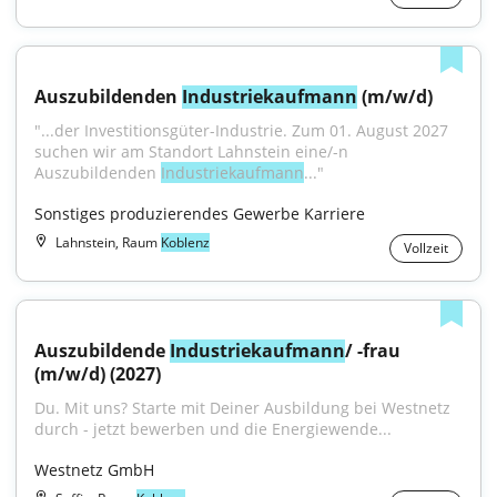
Auszubildenden 
Industriekaufmann
 (m/w/d)
"...der Investitionsgüter-Industrie. Zum 01. August 2027 
suchen wir am Standort Lahnstein eine/-n 
Auszubildenden 
Industriekaufmann
..."
Sonstiges produzierendes Gewerbe Karriere
Lahnstein, Raum
Koblenz
Vollzeit
Auszubildende 
Industriekaufmann
/ -frau 
(m/w/d) (2027)
Du. Mit uns? Starte mit Deiner Ausbildung bei Westnetz 
durch - jetzt bewerben und die Energiewende...
Westnetz GmbH