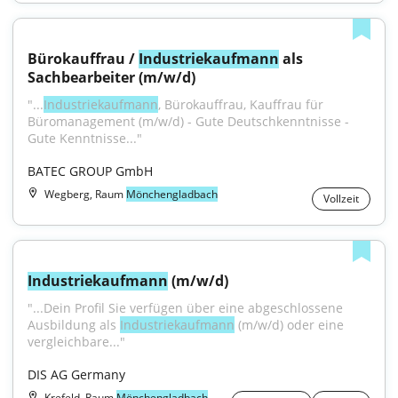
Bürokauffrau / 
Industriekaufmann
 als 
Sachbearbeiter (m/w/d)
"...
Industriekaufmann
, Bürokauffrau, Kauffrau für 
Büromanagement (m/w/d) - Gute Deutschkenntnisse - 
Gute Kenntnisse..."
BATEC GROUP GmbH
Wegberg, Raum
Mönchengladbach
Vollzeit
Industriekaufmann
 (m/w/d)
"...Dein Profil Sie verfügen über eine abgeschlossene 
Ausbildung als 
Industriekaufmann
 (m/w/d) oder eine 
vergleichbare..."
DIS AG Germany
Krefeld, Raum
Mönchengladbach