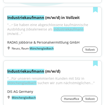
Industriekaufmann
 (m/w/d) in Vollzeit
"...• Sie haben eine abgeschlossene kaufmännische 
Ausbildung (idealerweise als 
Industriekaufmann
(m/w/d..."
RADAS Jobbörse & Personalvermittlung GmbH
Neuss, Raum
Mönchengladbach
Vollzeit
Industriekaufmann
 (m/w/d)
"...Für unseren renommierten Kunden mit Sitz in 
Mönchengladbach
 suchen wir zum nächstmöglichen..."
DIS AG Germany
Mönchengladbach
Homeoffice
Vollzeit