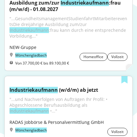
Ausbildung zum/zur 
Industriekaufmann
:frau 
(m/w/d) - 01.08.2027
"...GesundheitsmanagementStudienfahrtMitarbeitereven
tsDie dreijährige Ausbildung zum/zur 
Industriekaufmann
:frau kann durch eine entsprechende 
Vorbildung..."
NEW-Gruppe
Mönchengladbach
Homeoffice
Vollzeit
Von 37.700,00 € bis 89.100,00 €
Industriekaufmann
 (w/d/m) ab jetzt
"...und Nachverfolgen von Aufträgen Ihr Profil: • 
Abgeschlossene Berufsausbildung als 
Industriekaufmann
 •..."
RADAS Jobbörse & Personalvermittlung GmbH
Mönchengladbach
Vollzeit