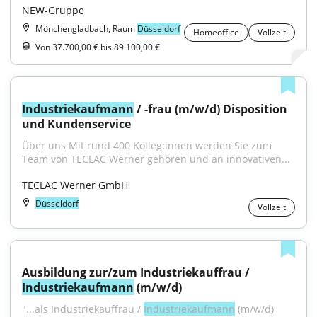
NEW-Gruppe
Mönchengladbach, Raum
Düsseldorf
Homeoffice
Vollzeit
Von 37.700,00 € bis 89.100,00 €
Industriekaufmann
 / -frau (m/w/d) Disposition 
und Kundenservice
Über uns Mit rund 400 Kolleg:innen werden Sie zum 
Team von TECLAC Werner gehören und an innovativen...
TECLAC Werner GmbH
Düsseldorf
Vollzeit
Ausbildung zur/zum Industriekauffrau / 
Industriekaufmann
 (m/w/d)
"...als Industriekauffrau / 
Industriekaufmann
 (m/w/d) 