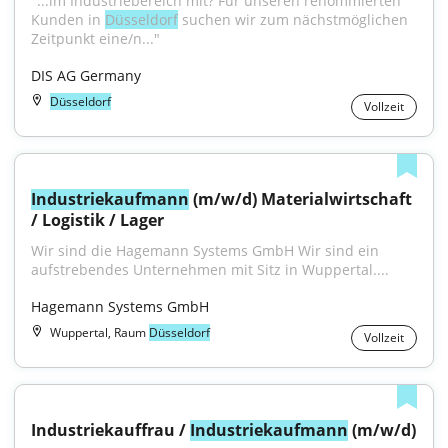
"...im Industriebereich mit? Für unseren renommierten 
Kunden in 
Düsseldorf
 suchen wir zum nächstmöglichen 
Zeitpunkt eine/n..."
DIS AG Germany
Düsseldorf
Vollzeit
Industriekaufmann
 (m/w/d) Materialwirtschaft 
/ Logistik / Lager
Wir sind die Hagemann Systems GmbH Wir sind ein 
aufstrebendes Unternehmen mit Sitz in Wuppertal....
Hagemann Systems GmbH
Wuppertal, Raum
Düsseldorf
Vollzeit
Industriekauffrau / 
Industriekaufmann
 (m/w/d)