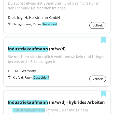
Du suchst etwas mit Spannung - und das nicht nur in 
der Technik? Als traditionsreiches,...
Dipl.-Ing. H. Horstmann GmbH
Heiligenhaus, Raum
Düsseldorf
Vollzeit
Industriekaufmann
 (m/w/d)
Sie möchten sich beruflich weiterentwickeln und bringen 
bereits erste Erfahrungen im...
DIS AG Germany
Krefeld, Raum
Düsseldorf
Vollzeit
Industriekaufmann
 (m/w/d) - hybrides Arbeiten
"...
Industriekaufmann
 (m/w/d) , der mit seinem 