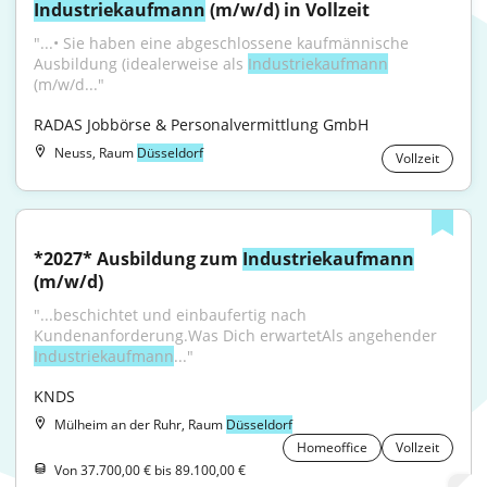
Industriekaufmann
 (m/w/d) in Vollzeit
"...• Sie haben eine abgeschlossene kaufmännische 
Ausbildung (idealerweise als 
Industriekaufmann
(m/w/d..."
RADAS Jobbörse & Personalvermittlung GmbH
Neuss, Raum
Düsseldorf
Vollzeit
*2027* Ausbildung zum 
Industriekaufmann
(m/w/d)
"...beschichtet und einbaufertig nach 
Kundenanforderung.Was Dich erwartetAls angehender 
Industriekaufmann
..."
KNDS
Mülheim an der Ruhr, Raum
Düsseldorf
Homeoffice
Vollzeit
Von 37.700,00 € bis 89.100,00 €