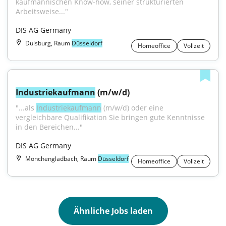
kaufmännischen Know-how, seiner strukturierten 
Arbeitsweise..."
DIS AG Germany
Duisburg, Raum
Düsseldorf
Homeoffice
Vollzeit
Industriekaufmann
 (m/w/d)
"...als 
Industriekaufmann
 (m/w/d) oder eine 
vergleichbare Qualifikation Sie bringen gute Kenntnisse 
in den Bereichen..."
DIS AG Germany
Mönchengladbach, Raum
Düsseldorf
Homeoffice
Vollzeit
Ähnliche Jobs laden