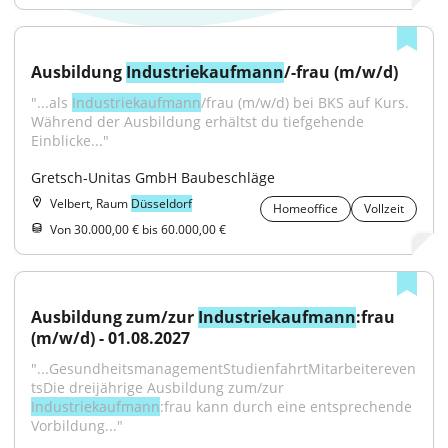
Ausbildung 
Industriekaufmann
/-frau (m/w/d)
"...als 
Industriekaufmann
/frau (m/w/d) bei BKS auf Kurs. 
Während der Ausbildung erhältst du tiefgehende 
Einblicke..."
Gretsch-Unitas GmbH Baubeschläge
Velbert, Raum
Düsseldorf
Homeoffice
Vollzeit
Von 30.000,00 € bis 60.000,00 €
Ausbildung zum/zur 
Industriekaufmann
:frau 
(m/w/d) - 01.08.2027
"...GesundheitsmanagementStudienfahrtMitarbeitereven
tsDie dreijährige Ausbildung zum/zur 
Industriekaufmann
:frau kann durch eine entsprechende 
Vorbildung..."