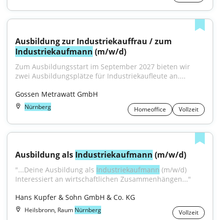
Ausbildung zur Industriekauffrau / zum 
Industriekaufmann
 (m/w/d)
Zum Ausbildungsstart im September 2027 bieten wir 
zwei Ausbildungsplätze für Industriekaufleute an....
Gossen Metrawatt GmbH
Nürnberg
Homeoffice
Vollzeit
Ausbildung als 
Industriekaufmann
 (m/w/d)
"...Deine Ausbildung als 
Industriekaufmann
 (m/w/d) 
Interessiert an wirtschaftlichen Zusammenhängen..."
Hans Kupfer & Sohn GmbH & Co. KG
Heilsbronn, Raum
Nürnberg
Vollzeit