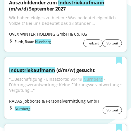
Auszubildender zum 
Industriekaufmann
(m/w/d) September 2027
Wir haben einiges zu bieten • Was bedeutet eigentlich 
Vollzeit? Bei uns bedeutet das 38 Stunden...
UVEX WINTER HOLDING GmbH & Co. KG
Fürth, Raum
Nürnberg
Teilzeit
Vollzeit
Industriekaufmann
 (d/m/w) gesucht
"...Beschäftigung • Einsatzorte: 90449 
Nürnberg
 • 
Führungsverantwortung: Keine Führungsverantwortung • 
Vergütung..."
RADAS Jobbörse & Personalvermittlung GmbH
Nürnberg
Vollzeit