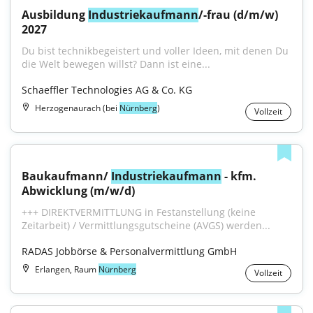
Ausbildung 
Industriekaufmann
/-frau (d/m/w) 
2027
Du bist technikbegeistert und voller Ideen, mit denen Du 
die Welt bewegen willst? Dann ist eine...
Schaeffler Technologies AG & Co. KG
Herzogenaurach (bei
Nürnberg
)
Vollzeit
Baukaufmann/ 
Industriekaufmann
 - kfm. 
Abwicklung (m/w/d)
+++ DIREKTVERMITTLUNG in Festanstellung (keine 
Zeitarbeit) / Vermittlungsgutscheine (AVGS) werden...
RADAS Jobbörse & Personalvermittlung GmbH
Erlangen, Raum
Nürnberg
Vollzeit