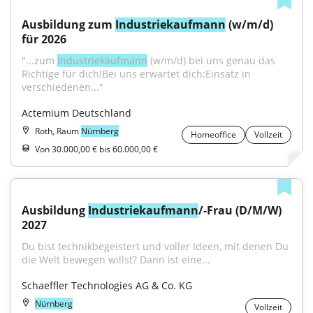
Ausbildung zum 
Industriekaufmann
 (w/m/d) 
für 2026
"...zum 
Industriekaufmann
 (w/m/d) bei uns genau das 
Richtige für dich!Bei uns erwartet dich:Einsatz in 
verschiedenen..."
Actemium Deutschland
Roth, Raum
Nürnberg
Homeoffice
Vollzeit
Von 30.000,00 € bis 60.000,00 €
Ausbildung 
Industriekaufmann
/-Frau (D/M/W) 
2027
Du bist technikbegeistert und voller Ideen, mit denen Du 
die Welt bewegen willst? Dann ist eine...
Schaeffler Technologies AG & Co. KG
Nürnberg
Vollzeit