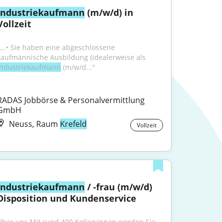
Industriekaufmann
 (m/w/d) in 
Vollzeit
"...• Sie haben eine abgeschlossene 
kaufmännische Ausbildung (idealerweise als 
Industriekaufmann
 (m/w/d..."
RADAS Jobbörse & Personalvermittlung 
GmbH
Neuss, Raum
Krefeld
Vollzeit
Industriekaufmann
 / -frau (m/w/d) 
Disposition und Kundenservice
Über uns Mit rund 400 Kolleg:innen werden Sie 