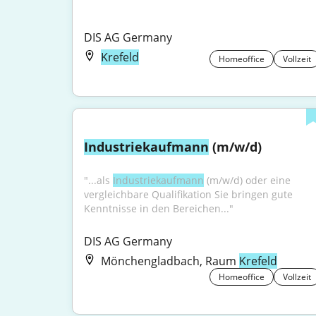
DIS AG Germany
Krefeld
Homeoffice
Vollzeit
Industriekaufmann
 (m/w/d)
"...als 
Industriekaufmann
 (m/w/d) oder eine 
vergleichbare Qualifikation Sie bringen gute 
Kenntnisse in den Bereichen..."
DIS AG Germany
Mönchengladbach, Raum
Krefeld
Homeoffice
Vollzeit