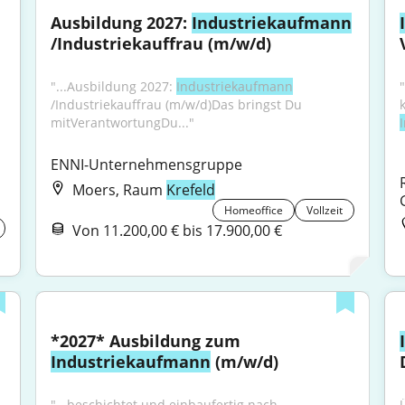
Ausbildung 2027: 
Industriekaufmann
/Industriekauffrau (m/w/d)
"...Ausbildung 2027: 
Industriekaufmann
/Industriekauffrau (m/w/d)Das bringst Du 
mitVerantwortungDu..."
ENNI-Unternehmensgruppe
Moers, Raum
Krefeld
Homeoffice
Vollzeit
Von 11.200,00 € bis 17.900,00 €
*2027* Ausbildung zum 
Industriekaufmann
 (m/w/d)
"...beschichtet und einbaufertig nach 