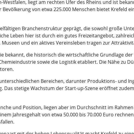
-Westfalen, liegt am rechten Ufer des Rheins und ist bekann
ner Bevölkerung von etwa 225.000 Menschen bietet Krefeld 
vielfältigen Branchenstruktur geprägt, die sowohl große Un
iche Leben hier ist durch ein gutes Freizeitangebot, zahlrei
Museen und ein aktives Vereinsleben tragen zur Attraktivitä
strie bekannt, die historisch die wirtschaftliche Grundlage d
hemieindustrie sowie die Logistik etabliert. Die Nähe zu 
ktoren.
 unterschiedlichen Bereichen, darunter Produktions- und In
ng. Das stetige Wachstum der Start-up-Szene eröffnet zude
Branche und Position, liegen aber im Durchschnitt im Rahme
inem Jahresgehalt von etwa 50.000 bis 70.000 Euro rechnen
fallen.
gepaart mit der hohen Lebensqualität macht Krefeld zu ein