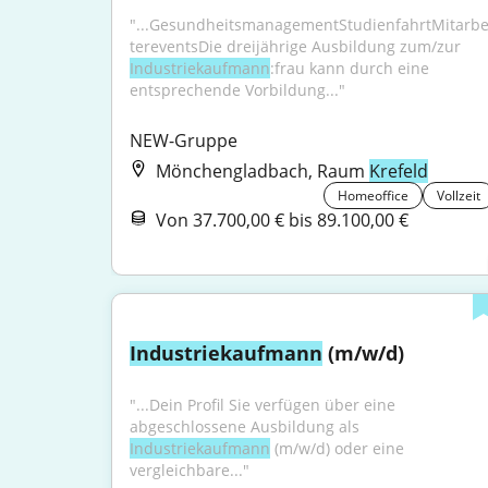
"...GesundheitsmanagementStudienfahrtMitarbe
tereventsDie dreijährige Ausbildung zum/zur 
Industriekaufmann
:frau kann durch eine 
entsprechende Vorbildung..."
NEW-Gruppe
Mönchengladbach, Raum
Krefeld
Homeoffice
Vollzeit
Von 37.700,00 € bis 89.100,00 €
Industriekaufmann
 (m/w/d)
"...Dein Profil Sie verfügen über eine 
abgeschlossene Ausbildung als 
Industriekaufmann
 (m/w/d) oder eine 
vergleichbare..."