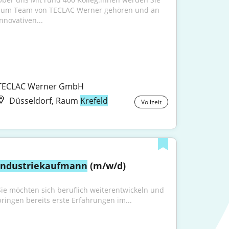
zum Team von TECLAC Werner gehören und an 
innovativen...
TECLAC Werner GmbH
Düsseldorf, Raum
Krefeld
Vollzeit
Industriekaufmann
 (m/w/d)
Sie möchten sich beruflich weiterentwickeln und 
bringen bereits erste Erfahrungen im...