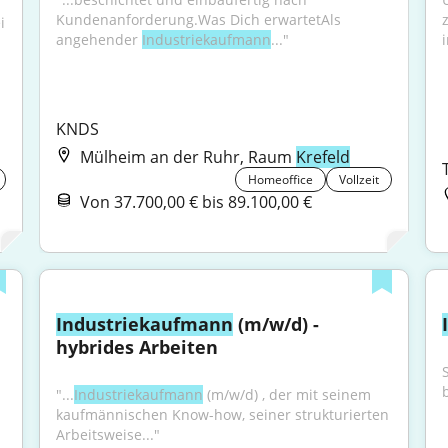
Kundenanforderung.Was Dich erwartetAls 
i
angehender 
Industriekaufmann
..."
KNDS
Mülheim an der Ruhr, Raum
Krefeld
Homeoffice
Vollzeit
Von 37.700,00 € bis 89.100,00 €
Industriekaufmann
 (m/w/d) - 
hybrides Arbeiten
"...
Industriekaufmann
 (m/w/d) , der mit seinem 
kaufmännischen Know-how, seiner strukturierten 
Arbeitsweise..."