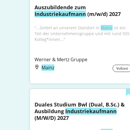
Auszubildende zum 
Industriekaufmann
 (m/w/d) 2027
"...GmbH an unserem Standort in 
Mainz
 ist ein 
Teil der Unternehmensgruppe und mit rund 555 
Kolleg*innen..."
Werner & Mertz Gruppe
Mainz
Vollzeit
Duales Studium Bwl (Dual, B.Sc.) & 
Ausbildung 
Industriekaufmann
(M/W/D) 2027