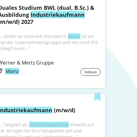
Duales Studium BWL (dual, B.Sc.) & 
Ausbildung 
Industriekaufmann
(m/w/d) 2027
"...GmbH an unserem Standort in 
Mainz
 ist ein 
Teil der Unternehmensgruppe und mit rund 555 
Kolleg*innen..."
Werner & Mertz Gruppe
Mainz
Vollzeit
Industriekaufmann
 (m/w/d)
...Tätigkeit als 
Industriekaufmann
 (m/w/d) auf 
Sie. Bringen Sie Ihre Fähigkeiten ein und 
wachsen Sie mit uns! Unterstützung..."