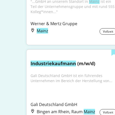
"...GmbH an unserem Standort in 
Mainz
 ist ein 
Teil der Unternehmensgruppe und mit rund 555 
Kolleg*innen..."
Werner & Mertz Gruppe
Mainz
Vollzeit
Industriekaufmann
 (m/w/d)
Gali Deutschland GmbH ist ein führendes 
Unternehmen im Bereich der Herstellung von...
Gali Deutschland GmbH
Bingen am Rhein, Raum
Mainz
Vollzeit