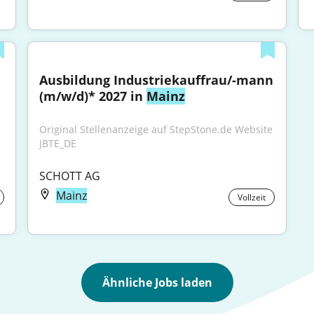
Ausbildung Industriekauffrau/-mann 
(m/w/d)* 2027 in 
Mainz
Original Stellenanzeige auf StepStone.de Website 
JBTE_DE
SCHOTT AG
Mainz
Vollzeit
Ähnliche Jobs laden