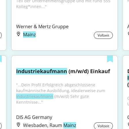
Teil der Unternehmensgruppe und mit rund 555 
Kolleg*innen..."
Werner & Mertz Gruppe
Mainz
Vollzeit
Industriekaufmann
 (m/w/d) Einkauf
"...Dein Profil Erfolgreich abgeschlossene 
kaufmännische Ausbildung, idealerweise zum 
Industriekaufmann
 (m/w/d) Sehr gute 
Kenntnisse..."
DIS AG Germany
Wiesbaden, Raum
Mainz
Vollzeit