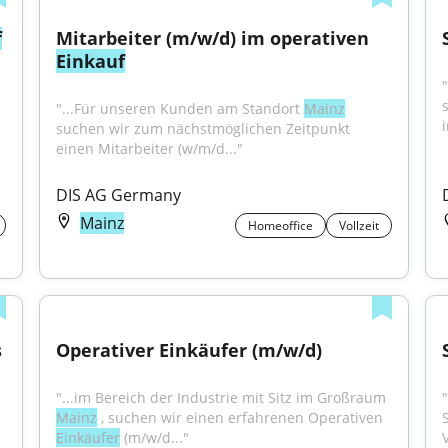
f
Mitarbeiter (m/w/d) im operativen 
Einkauf
"...Für unseren Kunden am Standort 
Mainz
suchen wir zum nächstmöglichen Zeitpunkt 
einen Mitarbeiter (w/m/d..."
DIS AG Germany
Mainz
Homeoffice
Vollzeit
 
Operativer Einkäufer (m/w/d)
"...im Bereich der Industrie mit Sitz im Großraum 
Mainz
 , suchen wir einen erfahrenen Operativen 
Einkäufer
 (m/w/d..."
V