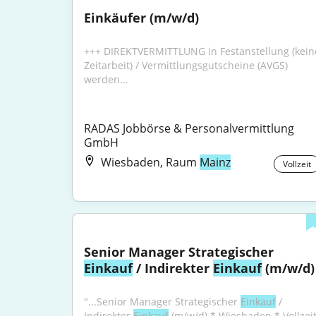
Einkäufer (m/w/d)
+++ DIREKTVERMITTLUNG in Festanstellung (keine
Zeitarbeit) / Vermittlungsgutscheine (AVGS) 
werden...
RADAS Jobbörse & Personalvermittlung 
GmbH
Wiesbaden, Raum
Mainz
Vollzeit
Senior Manager Strategischer 
Einkauf
 / Indirekter 
Einkauf
 (m/w/d)
"...Senior Manager Strategischer 
Einkauf
 / 
Indirekter 
Einkauf
 (m/w/d) * Wiesbaden * Vollzeit