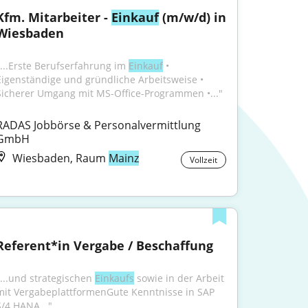
Kfm. Mitarbeiter - 
Einkauf
 (m/w/d) in 
Wiesbaden
"...Erste Berufserfahrung im 
Einkauf
 • 
Eigenständige und gründliche Arbeitsweise • 
Sicherer Umgang mit MS-Office-Programmen •..."
RADAS Jobbörse & Personalvermittlung 
GmbH
Wiesbaden, Raum
Mainz
Vollzeit
Referent*in Vergabe / Beschaffung
"...und strategischen 
Einkaufs
 sowie in der Arbeit 
mit VergabeplattformenGute Kenntnisse in SAP 
S/4 HANA..."