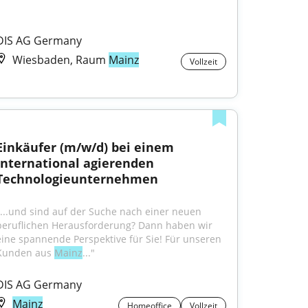
DIS AG Germany
Wiesbaden, Raum
Mainz
Vollzeit
Einkäufer (m/w/d) bei einem 
international agierenden 
Technologieunternehmen
"...und sind auf der Suche nach einer neuen 
beruflichen Herausforderung? Dann haben wir 
eine spannende Perspektive für Sie! Für unseren 
Kunden aus 
Mainz
..."
DIS AG Germany
Mainz
Homeoffice
Vollzeit