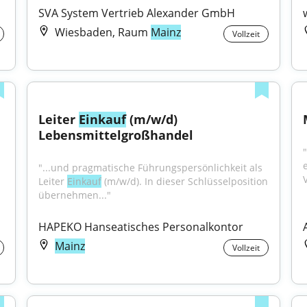
SVA System Vertrieb Alexander GmbH
Wiesbaden, Raum
Mainz
Vollzeit
ischer 
Leiter 
Einkauf
 (m/w/d) 
Lebensmittelgroßhandel
"...und pragmatische Führungspersönlichkeit als 
V
Leiter 
Einkauf
 (m/w/d). In dieser Schlüsselposition 
übernehmen..."
HAPEKO Hanseatisches Personalkontor
Mainz
Vollzeit