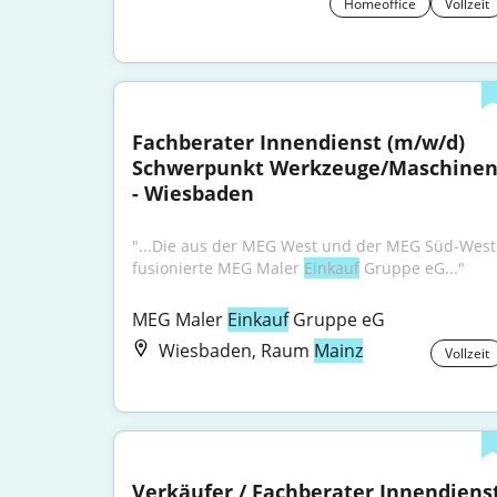
Homeoffice
Vollzeit
Fachberater Innendienst (m/w/d) 
Schwerpunkt Werkzeuge/Maschinen
- Wiesbaden
"...Die aus der MEG West und der MEG Süd-West 
fusionierte MEG Maler 
Einkauf
 Gruppe eG..."
MEG Maler 
Einkauf
 Gruppe eG
Wiesbaden, Raum
Mainz
Vollzeit
Verkäufer / Fachberater Innendienst