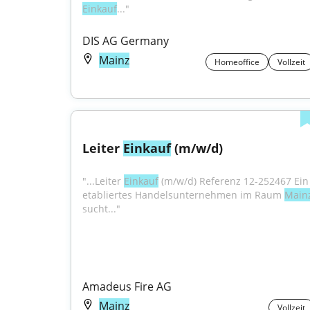
Einkauf
..."
DIS AG Germany
Mainz
Homeoffice
Vollzeit
Leiter 
Einkauf
 (m/w/d)
"...Leiter 
Einkauf
 (m/w/d) Referenz 12-252467 Ein 
etabliertes Handelsunternehmen im Raum 
Main
sucht..."
Amadeus Fire AG
Mainz
Vollzeit