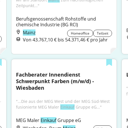
Zeitpunkt..."
Berufsgenossenschaft Rohstoffe und 
chemische Industrie (BG RCI)
Mainz
Homeoffice
Teilzeit
Von 43.767,10 € bis 54.371,46 € pro Jahr
Fachberater Innendienst 
Schwerpunkt Farben (m/w/d) - 
Wiesbaden
.
"...Die aus der MEG West und der MEG Süd-West 
fusionierte MEG Maler 
Einkauf
 Gruppe eG..."
MEG Maler 
Einkauf
 Gruppe eG