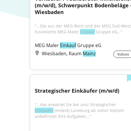
(m/w/d), Schwerpunkt Bodenbeläge -
Wiesbaden
"...Die aus der MEG West und der MEG Süd-West 
fusionierte MEG Maler 
Einkauf
 Gruppe eG..."
MEG Maler 
Einkauf
 Gruppe eG
Wiesbaden, Raum
Mainz
Vollzeit
Strategischer Einkäufer (m/w/d)
"...das erwartet Sie bei uns! Strategischer 
Einkäufer
 (m/w/d) Lüneburg ab sofort Vollzeit 
unbefristet Ihre Aufgaben..."