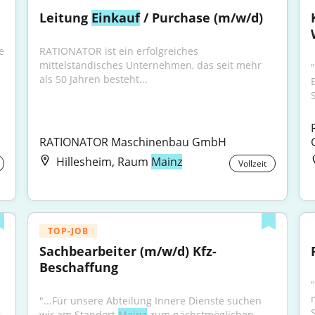
Leitung 
Einkauf
 / Purchase (m/w/d)
 
RATIONATOR ist ein erfolgreiches 
mittelständisches Unternehmen, das seit mehr 
als 50 Jahren besteht...
RATIONATOR Maschinenbau GmbH
Hillesheim, Raum
Mainz
Vollzeit
TOP-JOB
Sachbearbeiter (m/w/d) Kfz-
Beschaffung
"...Für unsere Abteilung Innere Dienste suchen 
 
wir am Standort 
Mainz
 zum nächstmöglichen 