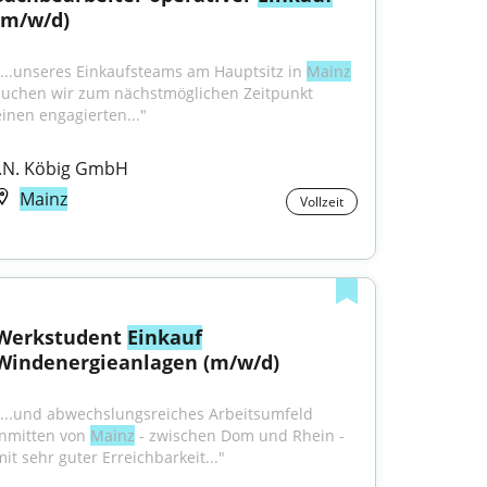
(m/w/d)
"...unseres Einkaufsteams am Hauptsitz in 
Mainz
suchen wir zum nächstmöglichen Zeitpunkt 
einen engagierten..."
J.N. Köbig GmbH
Mainz
Vollzeit
Werkstudent 
Einkauf
Windenergieanlagen (m/w/d)
"...und abwechslungsreiches Arbeitsumfeld 
inmitten von 
Mainz
 - zwischen Dom und Rhein - 
mit sehr guter Erreichbarkeit..."