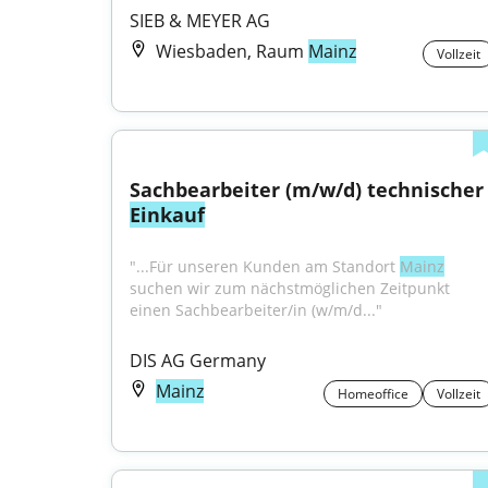
SIEB & MEYER AG
Wiesbaden, Raum
Mainz
Vollzeit
Sachbearbeiter (m/w/d) techn
Einkauf
"...Für unseren Kunden am Standort 
Mainz
suchen wir zum nächstmöglichen Zeitpunkt 
einen Sachbearbeiter/in (w/m/d..."
DIS AG Germany
Mainz
Homeoffice
Vollzeit