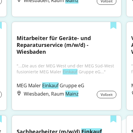
Wiesbaden, Raum
Mainz
Vollzeit
Mitarbeiter für Geräte- und 
 
Reparaturservice (m/w/d) - 
Wiesbaden
"...Die aus der MEG West und der MEG Süd-West 
fusionierte MEG Maler 
Einkauf
 Gruppe eG..."
MEG Maler 
Einkauf
 Gruppe eG
Wiesbaden, Raum
Mainz
Vollzeit
 
Sachbearbeiter (m/w/d) 
Einkauf