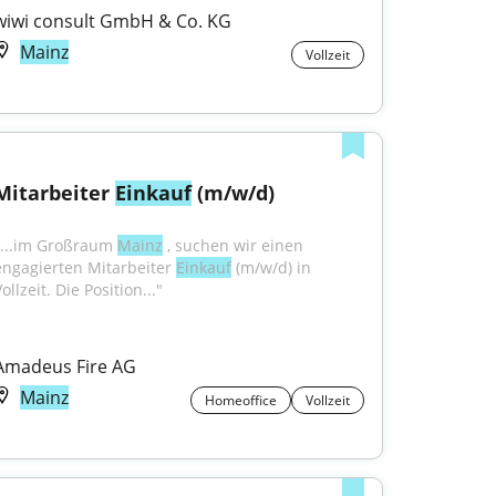
wiwi consult GmbH & Co. KG
Mainz
Vollzeit
Mitarbeiter 
Einkauf
 (m/w/d)
"...im Großraum 
Mainz
 , suchen wir einen 
engagierten Mitarbeiter 
Einkauf
 (m/w/d) in 
ollzeit. Die Position..."
Amadeus Fire AG
Mainz
Homeoffice
Vollzeit