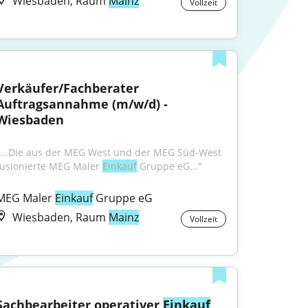
Wiesbaden, Raum
Mainz
Vollzeit
Verkäufer/Fachberater 
Auftragsannahme (m/w/d) - 
Wiesbaden
"...Die aus der MEG West und der MEG Süd-West 
fusionierte MEG Maler 
Einkauf
 Gruppe eG..."
MEG Maler 
Einkauf
 Gruppe eG
Wiesbaden, Raum
Mainz
Vollzeit
Sachbearbeiter operativer 
Einkauf