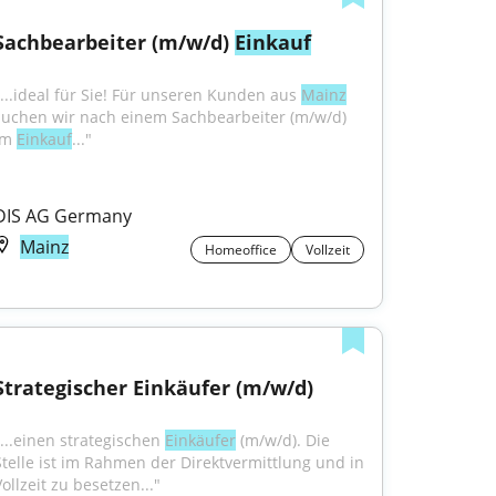
Sachbearbeiter (m/w/d) 
Einkauf
"...ideal für Sie! Für unseren Kunden aus 
Mainz
suchen wir nach einem Sachbearbeiter (m/w/d) 
im 
Einkauf
..."
DIS AG Germany
Mainz
Homeoffice
Vollzeit
Strategischer Einkäufer (m/w/d)
"...einen strategischen 
Einkäufer
 (m/w/d). Die 
Stelle ist im Rahmen der Direktvermittlung und in 
ollzeit zu besetzen..."