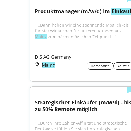
Produktmanager (m/w/d) im 
Einkau
"...Dann haben wir eine spannende Möglichkeit 
für Sie! Wir suchen für unseren Kunden aus 
Mainz
 zum nächstmöglichen Zeitpunkt..."
DIS AG Germany
Mainz
Homeoffice
Vollzeit
Strategischer Einkäufer (m/w/d) - bis
zu 50% Remote möglich
"...Durch Ihre Zahlen-Affinität und strategische 
Denkweise fühlen Sie sich im strategischen 