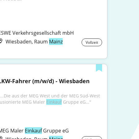
ESWE Verkehrsgesellschaft mbH
Wiesbaden, Raum
Mainz
Vollzeit
LKW-Fahrer (m/w/d) - Wiesbaden
"...Die aus der MEG West und der MEG Süd-West 
fusionierte MEG Maler 
Einkauf
 Gruppe eG..."
MEG Maler 
Einkauf
 Gruppe eG