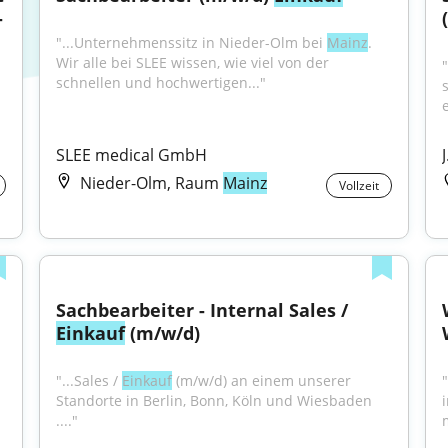
 
"...Unternehmenssitz in Nieder-Olm bei 
Mainz
. 
Wir alle bei SLEE wissen, wie viel von der 
schnellen und hochwertigen..."
SLEE medical GmbH
Nieder-Olm, Raum
Mainz
Vollzeit
Sachbearbeiter - Internal Sales / 
Einkauf
 (m/w/d)
"...Sales / 
Einkauf
 (m/w/d) an einem unserer 
Standorte in Berlin, Bonn, Köln und Wiesbaden 
...."