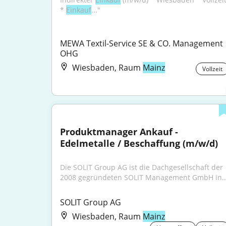
* 
Einkauf
..."
MEWA Textil-Service SE & CO. Management 
OHG
Wiesbaden, Raum
Mainz
Vollzeit
Produktmanager Ankauf - 
Edelmetalle / Beschaffung (m/w/d)
Die SOLIT Group AG ist die Dachgesellschaft der 
2008 gegründeten SOLIT Management GmbH in..
SOLIT Group AG
Wiesbaden, Raum
Mainz