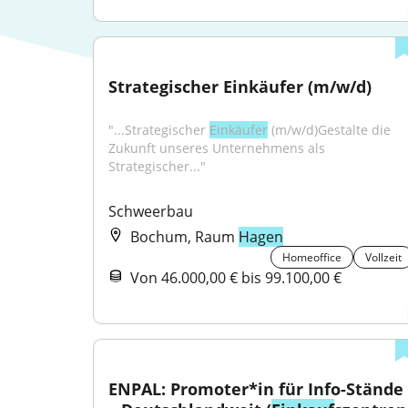
Strategischer Einkäufer (m/w/d)
"...Strategischer 
Einkäufer
 (m/w/d)Gestalte die 
Zukunft unseres Unternehmens als 
Strategischer..."
Schweerbau
Bochum, Raum
Hagen
Homeoffice
Vollzeit
Von 46.000,00 € bis 99.100,00 €
ENPAL: Promoter*in für Info-Stände 