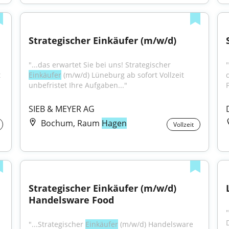
Strategischer Einkäufer (m/w/d)
"...das erwartet Sie bei uns! Strategischer 
 
Einkäufer
 (m/w/d) Lüneburg ab sofort Vollzeit 
unbefristet Ihre Aufgaben..."
SIEB & MEYER AG
Bochum, Raum
Hagen
Vollzeit
Strategischer Einkäufer (m/w/d) 
Handelsware Food
"...Strategischer 
Einkäufer
 (m/w/d) Handelsware 