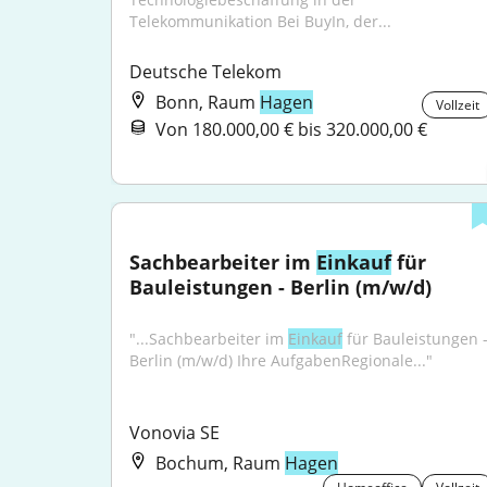
Telekommunikation Bei BuyIn, der...
Deutsche Telekom
Bonn, Raum
Hagen
Vollzeit
Von 180.000,00 € bis 320.000,00 €
Sachbearbeiter im 
Einkauf
 für 
Bauleistungen - Berlin (m/w/d)
"...Sachbearbeiter im 
Einkauf
 für Bauleistungen -
Berlin (m/w/d) Ihre AufgabenRegionale..."
Vonovia SE
Bochum, Raum
Hagen