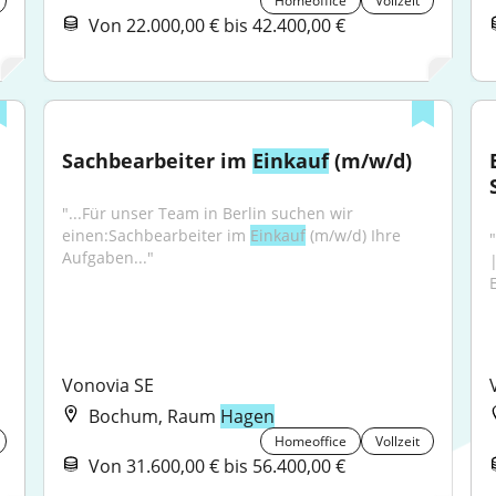
Homeoffice
Vollzeit
Von 22.000,00 € bis 42.400,00 €
Sachbearbeiter im 
Einkauf
 (m/w/d)
"...Für unser Team in Berlin suchen wir 
einen:Sachbearbeiter im 
Einkauf
 (m/w/d) Ihre 
"
Aufgaben..."
E
Vonovia SE
Bochum, Raum
Hagen
Homeoffice
Vollzeit
Von 31.600,00 € bis 56.400,00 €