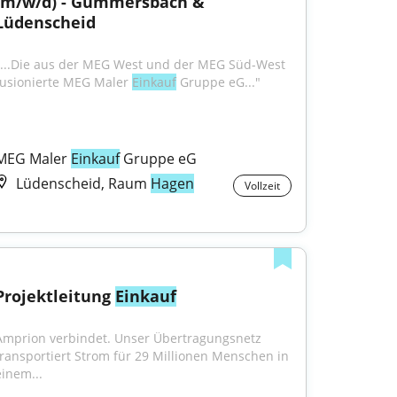
(m/w/d) - Gummersbach & 
Lüdenscheid
"...Die aus der MEG West und der MEG Süd-West 
fusionierte MEG Maler 
Einkauf
 Gruppe eG..."
MEG Maler 
Einkauf
 Gruppe eG
Lüdenscheid, Raum
Hagen
Vollzeit
Projektleitung 
Einkauf
Amprion verbindet. Unser Übertragungsnetz 
transportiert Strom für 29 Millionen Menschen in 
einem...