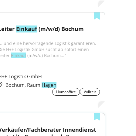
Leiter 
Einkauf
 (m/w/d) Bochum
"...und eine hervorragende Logistik garantieren. 
Die H+E Logistik GmbH sucht ab sofort einen 
eiter 
Einkauf
 (m/w/d) Bochum..."
H+E Logistik GmbH
Bochum, Raum
Hagen
Homeoffice
Vollzeit
Verkäufer/Fachberater Innendienst 