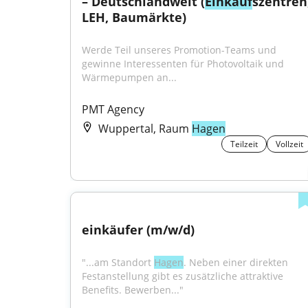
– Deutschlandweit (
Einkauf
szentren,
LEH, Baumärkte)
Werde Teil unseres Promotion-Teams und 
gewinne Interessenten für Photovoltaik und 
Wärmepumpen an...
PMT Agency
Wuppertal, Raum
Hagen
Teilzeit
Vollzeit
einkäufer (m/w/d)
"...am Standort 
Hagen
. Neben einer direkten 
Festanstellung gibt es zusätzliche attraktive 
Benefits. Bewerben..."