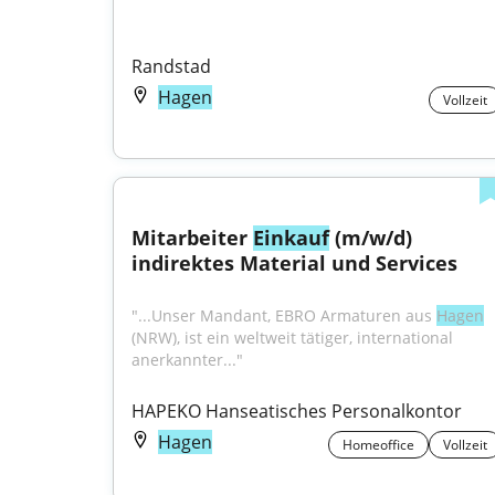
Randstad
Hagen
Vollzeit
Mitarbeiter 
Einkauf
 (m/w/d) 
indirektes Material und Services
"...Unser Mandant, EBRO Armaturen aus 
Hagen
(NRW), ist ein weltweit tätiger, international 
anerkannter..."
HAPEKO Hanseatisches Personalkontor
Hagen
Homeoffice
Vollzeit