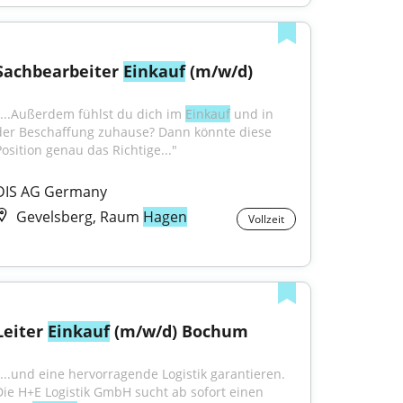
Sachbearbeiter 
Einkauf
 (m/w/d)
"...Außerdem fühlst du dich im 
Einkauf
 und in 
der Beschaffung zuhause? Dann könnte diese 
Position genau das Richtige..."
DIS AG Germany
Gevelsberg, Raum
Hagen
Vollzeit
Leiter 
Einkauf
 (m/w/d) Bochum
"...und eine hervorragende Logistik garantieren. 
Die H+E Logistik GmbH sucht ab sofort einen 