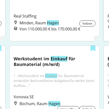
Real Staffing
Minden, Raum
Hagen
Vollzeit
Von 110.000,00 € bis 170.000,00 €
Werkstudent im 
Einkauf
 für 
Baumaterial (m/w/d)
 
"...Werkstudent im 
Einkauf
 für Baumaterial 
"
(m/w/d)in BochumDeine AufgabenDu wirkst beim 
Aufbau..."
Vonovia SE
Bochum, Raum
Hagen