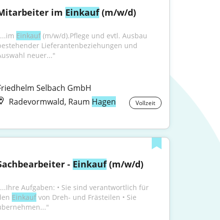
Mitarbeiter im 
Einkauf
 (m/w/d)
...im 
Einkauf
 (m/w/d).Pflege und evtl. Ausbau 
bestehender Lieferantenbeziehungen und 
Auswahl neuer..."
Friedhelm Selbach GmbH
Radevormwald, Raum
Hagen
Vollzeit
Sachbearbeiter - 
Einkauf
 (m/w/d)
...Ihre Aufgaben: • Sie sind verantwortlich für 
den 
Einkauf
 von Dreh- und Frästeilen • Sie 
übernehmen..."