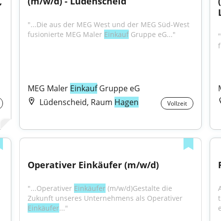
 
(m/w/d) - Lüdenscheid
"...Die aus der MEG West und der MEG Süd-West 
fusionierte MEG Maler 
Einkauf
 Gruppe eG..."
MEG Maler 
Einkauf
 Gruppe eG
Lüdenscheid, Raum
Hagen
Vollzeit
Operativer Einkäufer (m/w/d)
"...Operativer 
Einkäufer
 (m/w/d)Gestalte die 
Zukunft unseres Unternehmens als Operativer 
Einkäufer
..."