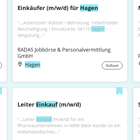
Einkäufer (m/w/d) für 
Hagen
"...Arbeitszeit: Vollzeit • Befristung: Unbefristete 
"
Beschäftigung • Einsatzorte: 58119 
Hagen
 • 
Vergütung..."
RADAS Jobbörse & Personalvermittlung 
GmbH
Hagen
Vollzeit
Leiter 
Einkauf
 (m/w/d)
"...Leiter 
Einkauf
 (m/w/d) für ein 
"
Pharmaunternehmen in NRW Mein Kunde ist ein 
mittelständisches..."