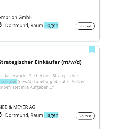
Amprion GmbH
Dortmund, Raum
Hagen
Vollzeit
Strategischer Einkäufer (m/w/d)
"...das erwartet Sie bei uns! Strategischer 
Einkäufer
 (m/w/d) Lüneburg ab sofort Vollzeit 
unbefristet Ihre Aufgaben..."
SIEB & MEYER AG
Dortmund, Raum
Hagen
Vollzeit