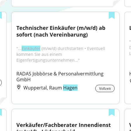
Technischer Einkäufer (m/w/d) ab 
sofort (nach Vereinbarung)
"...
Einkäufer
 (m/w/d) durchstarten • Eventuell 
L
kommen Sie aus einem 
Eigenfertigungsunternehmen..."
RADAS Jobbörse & Personalvermittlung 
GmbH
Wuppertal, Raum
Hagen
Vollzeit
Verkäufer/Fachberater Innendienst 