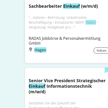
Sachbearbeiter 
Einkauf
 (w/m/d)
"...Vollzeit • Befristung: Unbefristete 
Beschäftigung • Einsatzorte: 58097 
Hagen
 • 
Vergütung: Festgehalt pro..."
RADAS Jobbörse & Personalvermittlung 
GmbH
Hagen
Vollzeit
Senior Vice President Strategischer 
Einkauf
 Informationstechnik 
(m/w/d)
Gestalten Sie die Zukunft der 
Technologiebeschaffung in der 