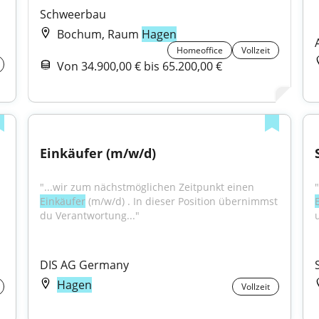
Schweerbau
Bochum, Raum
Hagen
Homeoffice
Vollzeit
Von 34.900,00 € bis 65.200,00 €
Einkäufer (m/w/d)
"...wir zum nächstmöglichen Zeitpunkt einen 
Einkäufer
 (m/w/d) . In dieser Position übernimmst 
du Verantwortung..."
DIS AG Germany
Hagen
Vollzeit