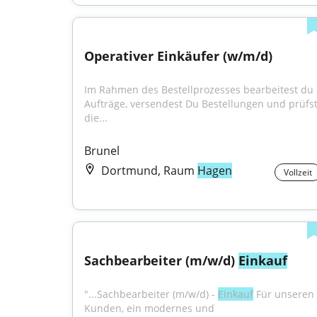
Operativer Einkäufer (w/m/d)
Im Rahmen des Bestellprozesses bearbeitest du 
Aufträge, versendest Du Bestellungen und prüfst
die...
Brunel
Dortmund, Raum
Hagen
Vollzeit
Sachbearbeiter (m/w/d) 
Einkauf
"...Sachbearbeiter (m/w/d) - 
Einkauf
 Für unseren 
Kunden, ein modernes und 