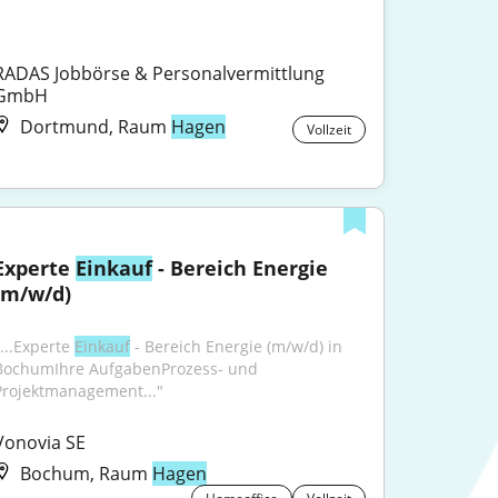
RADAS Jobbörse & Personalvermittlung 
GmbH
Dortmund, Raum
Hagen
Vollzeit
Experte 
Einkauf
 - Bereich Energie 
(m/w/d)
...​Experte 
Einkauf
 - Bereich Energie (m/w/d) in 
BochumIhre AufgabenProzess- und 
Projektmanagement..."
Vonovia SE
Bochum, Raum
Hagen