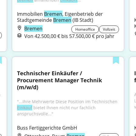
Immobilien 
Bremen
, Eigenbetrieb der 
Stadtgemeinde 
Bremen
 (IB Stadt)
Bremen
Homeoffice
Vollzeit
Von 42.500,00 € bis 57.500,00 € pro Jahr
Technischer Einkäufer / 
Procurement Manager Technik 
(m/w/d)
"...Ihre Mehrwerte Diese Position im Technischen 
"...Ihre Mehrwerte Diese Position im Technischen 
v
Einkauf
 bietet Ihnen nicht nur fachlich 
anspruchsvolle..."
Buss Fertiggerichte GmbH