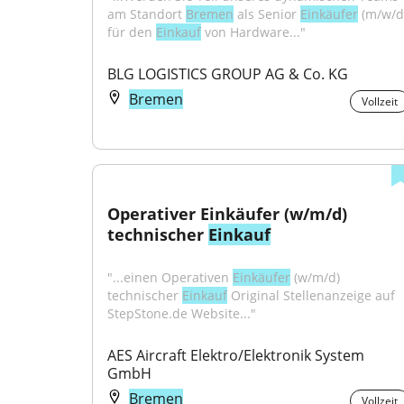
am Standort 
Bremen
 als Senior 
Einkäufer
 (m/w/d)
für den 
Einkauf
 von Hardware..."
BLG LOGISTICS GROUP AG & Co. KG
Bremen
Vollzeit
Operativer Einkäufer (w/m/d) 
technischer 
Einkauf
"...einen Operativen 
Einkäufer
 (w/m/d) 
technischer 
Einkauf
 Original Stellenanzeige auf 
StepStone.de Website..."
AES Aircraft Elektro/Elektronik System 
GmbH
Bremen
Vollzeit