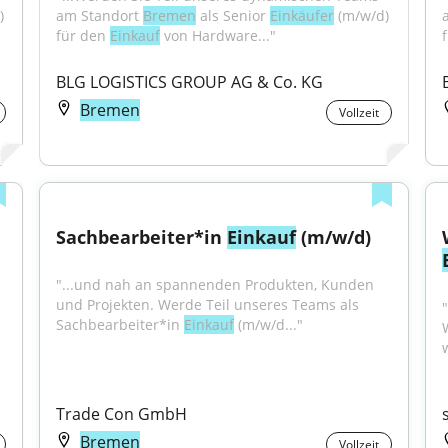
 
am Standort 
Bremen
 als Senior 
Einkäufer
 (m/w/d) 
für den 
Einkauf
 von Hardware..."
BLG LOGISTICS GROUP AG & Co. KG
Bremen
Vollzeit
Sachbearbeiter*in 
Einkauf
 (m/w/d)
"...und nah an spannenden Produkten, Kunden 
und Projekten. Werde Teil unseres Teams als 
"
Sachbearbeiter*in 
Einkauf
 (m/w/d..."
Trade Con GmbH
Bremen
Vollzeit