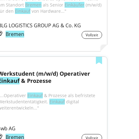
am Standort 
Bremen
 als Senior 
Einkäufer
 (m/w/d) 
für den 
Einkauf
 von Hardware..."
BLG LOGISTICS GROUP AG & Co. KG
Bremen
Vollzeit
Werkstudent (m/w/d) Operativer 
Einkauf
 & Prozesse
...Operativer 
Einkauf
 & Prozesse als befristete 
Werkstudententätigkeit. 
Einkauf
 digital 
weiterentwickeln..."
swb AG
Bremen
Vollzeit