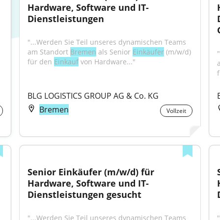
Hardware, Software und IT-
Dienstleistungen
"...Werden Sie Teil unseres dynamischen Teams 
am Standort 
Bremen
 als Senior 
Einkäufer
 (m/w/d) 
für den 
Einkauf
 von Hardware..."
BLG LOGISTICS GROUP AG & Co. KG
Bremen
Vollzeit
Senior Einkäufer (m/w/d) für 
Hardware, Software und IT-
Dienstleistungen gesucht
"...Werden Sie Teil unseres dynamischen Teams 