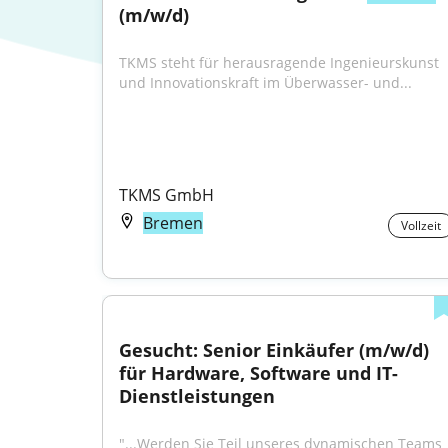
(m/w/d)
TKMS steht für herausragende Ingenieurskunst 
und Innovationskraft im Überwasser- und...
TKMS GmbH
Bremen
Vollzeit
Gesucht: Senior Einkäufer (m/w/d) 
für Hardware, Software und IT-
Dienstleistungen
"...Werden Sie Teil unseres dynamischen Teams 