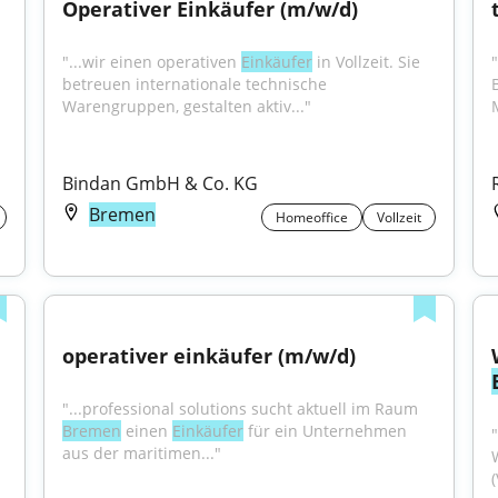
Operativer Einkäufer (m/w/d)
"...wir einen operativen 
Einkäufer
 in Vollzeit. Sie 
betreuen internationale technische 
Warengruppen, gestalten aktiv..."
Bindan GmbH & Co. KG
Bremen
Homeoffice
Vollzeit
operativer einkäufer (m/w/d)
"...professional solutions sucht aktuell im Raum 
Bremen
 einen 
Einkäufer
 für ein Unternehmen 
aus der maritimen..."