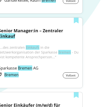
Ganderkesee, Raum
Bremen
Vollzeit
Senior Manager:in – Zentraler 
Einkauf
...des zentralen 
Einkaufs
 in die 
Netzwerkorganisation der Sparkasse 
Bremen
 - Du 
bist kompetente Ansprechperson..."
Sparkasse 
Bremen
 AG
Bremen
Vollzeit
Senior Einkäufer (m/w/d) für 