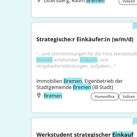
Ottersberg, Raum
Bremen
Vollzeit
Strategische:r Einkäufer:in (w/m/d)
Bremen
 anfallenden 
Einkaufs
- und 
Vergabedienstleistungen. Aufgaben..."
Immobilien 
Bremen
, Eigenbetrieb der 
Stadtgemeinde 
Bremen
 (IB Stadt)
Bremen
Homeoffice
Vollzeit
Werkstudent strategischer 
Einkauf