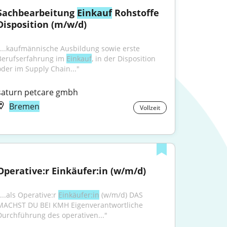
Sachbearbeitung 
Einkauf
 Rohstoffe 
Disposition (m/w/d)
"...kaufmännische Ausbildung sowie erste 
Berufserfahrung im 
Einkauf
, in der Disposition 
oder im Supply Chain..."
saturn petcare gmbh
Bremen
Vollzeit
Operative:r Einkäufer:in (w/m/d)
...als Operative:r 
Einkäufer:in
 (w/m/d) DAS 
MACHST DU BEI KMH Eigenverantwortliche 
Durchführung des operativen..."