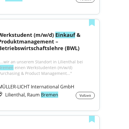
Werkstudent (m/w/d) 
Einkauf
 & 
Produktmanagement – 
Betriebswirtschaftslehre (BWL)
"...wir an unserem Standort in Lilienthal bei 
Bremen
 einen Werkstudenten (m/w/d) 
Purchasing & Product Management..."
MÜLLER-LICHT International GmbH
Lilienthal, Raum
Bremen
Vollzeit