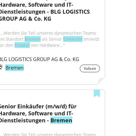
Hardware, Software und IT-
Dienstleistungen - BLG LOGISTICS 
GROUP AG & Co. KG
"...Werden Sie Teil unseres dynamischen Teams 
am Standort 
Bremen
 als Senior 
Einkäufer
 (m/w/d) 
für den 
Einkauf
 von Hardware..."
BLG LOGISTICS GROUP AG & Co. KG
Bremen
Vollzeit
Senior Einkäufer (m/w/d) für 
Hardware, Software und IT-
Dienstleistungen - 
Bremen
"...Werden Sie Teil unseres dynamischen Teams 