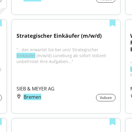
Strategischer Einkäufer (m/w/d)
"...das erwartet Sie bei uns! Strategischer 
Einkäufer
 (m/w/d) Lüneburg ab sofort Vollzeit 
unbefristet Ihre Aufgaben..."
 
SIEB & MEYER AG
Bremen
Vollzeit