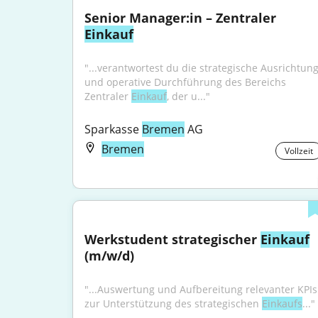
Senior Manager:in – Zentraler 
Einkauf
"...verantwortest du die strategische Ausrichtung
und operative Durchführung des Bereichs 
Zentraler 
Einkauf
, der u..."
Sparkasse 
Bremen
 AG
Bremen
Vollzeit
Werkstudent strategischer 
Einkauf
(m/w/d)
"...Auswertung und Aufbereitung relevanter KPIs 
zur Unterstützung des strategischen 
Einkaufs
..."