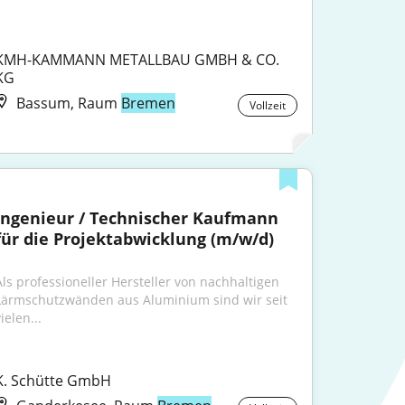
KMH-KAMMANN METALLBAU GMBH & CO. 
KG
Bassum, Raum
Bremen
Vollzeit
Ingenieur / Technischer Kaufmann 
für die Projektabwicklung (m/w/d)
Als professioneller Hersteller von nachhaltigen 
Lärmschutzwänden aus Aluminium sind wir seit 
ielen...
K. Schütte GmbH