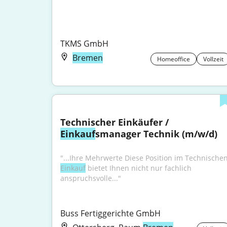
TKMS GmbH
Bremen
Homeoffice
Vollzeit
Technischer Einkäufer / 
Einkauf
smanager Technik (m/w/d)
Einkauf
 bietet Ihnen nicht nur fachlich 
anspruchsvolle..."
Buss Fertiggerichte GmbH