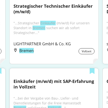
Strategischer Technischer Einkäufer 
(m/w/d)
 
"...Strategischer 
Einkäufer
 (m/w/d) Für unseren 
Standort in 
Bremen
 suchen wir ab sofort 
Strategischer..."
LIGHTPARTNER GmbH & Co. KG
Bremen
Vollzeit
Einkäufer (m/w/d) mit SAP-Erfahrung 
in Vollzeit
"
"...bei der Vergabe von Bau-, Liefer- und 
Dienstleistungen für die Freie Hansestadt 
Bremen
 anfallenden 
Einkaufs
..."