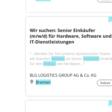
Wir suchen: Senior Einkäufer 
(m/w/d) für Hardware, Software und 
IT-Dienstleistungen
"...Werden Sie Teil unseres dynamischen Teams 
am Standort 
Bremen
 als Senior 
Einkäufer
 (m/w/d)
für den 
Einkauf
 von Hardware..."
BLG LOGISTICS GROUP AG & Co. KG
Bremen
Vollzeit