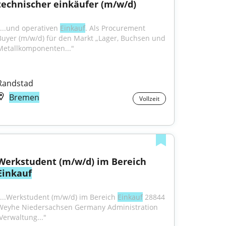
technischer einkäufer (m/w/d)
"...und operativen 
Einkauf
. Als Procurement 
Buyer (m/w/d) für den Markt „Lager, Buchsen und 
Metallkomponenten..."
Randstad
Bremen
Vollzeit
Werkstudent (m/w/d) im Bereich 
Einkauf
"...Werkstudent (m/w/d) im Bereich 
Einkauf
 28844 
Weyhe Niedersachsen Germany Administration 
(Verwaltung..."