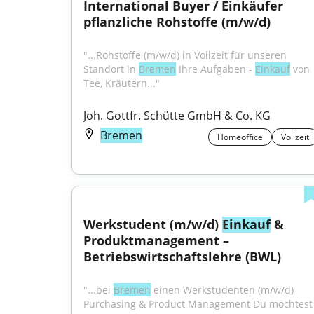
International Buyer / Einkäufer 
pflanzliche Rohstoffe (m/w/d)
"...Rohstoffe (m/w/d) in Vollzeit für unseren 
Standort in 
Bremen
 Ihre Aufgaben - 
Einkauf
 von 
Tee, Kräutern..."
Joh. Gottfr. Schütte GmbH & Co. KG
Bremen
Homeoffice
Vollzeit
Werkstudent (m/w/d) 
Einkauf
 & 
Produktmanagement – 
Betriebswirtschaftslehre (BWL)
"...bei 
Bremen
 einen Werkstudenten (m/w/d) 
Purchasing & Product Management Du möchtest 