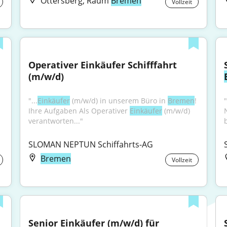
Ottersberg, Raum
Bremen
Vollzeit
Operativer Einkäufer Schifffahrt 
(m/w/d)
"...und Dienstleistungen für die Freie Hansestadt 
"...
Einkäufer
 (m/w/d) in unserem Büro in 
Bremen
! 
"
Ihre Aufgaben Als Operativer 
Einkäufer
 (m/w/d) 
verantworten..."
SLOMAN NEPTUN Schiffahrts-AG
Bremen
Vollzeit
Senior Einkäufer (m/w/d) für 