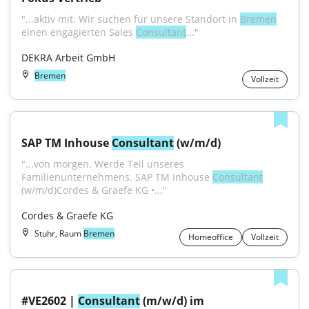
"...aktiv mit. Wir suchen für unsere Standort in 
Bremen
einen engagierten Sales 
Consultant
..."
DEKRA Arbeit GmbH
Bremen
Vollzeit
SAP TM Inhouse 
Consultant
 (w/m/d)
"...von morgen. Werde Teil unseres 
Familienunternehmens. SAP TM Inhouse 
Consultant
(w/m/d)Cordes & Graefe KG •..."
Cordes & Graefe KG
Stuhr, Raum
Bremen
Homeoffice
Vollzeit
#VE2602 | 
Consultant
 (m/w/d) im 