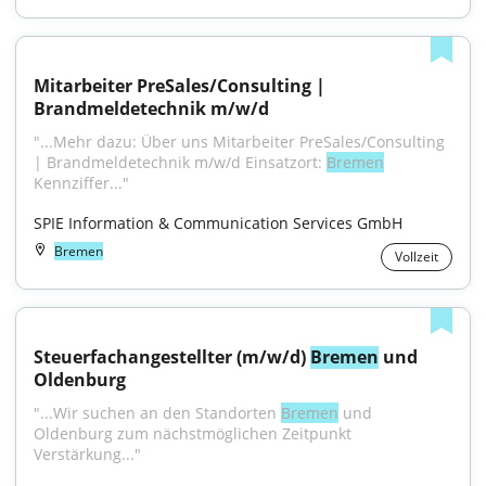
Mitarbeiter PreSales/Consulting | 
Brandmeldetechnik m/w/d
"...Mehr dazu: Über uns Mitarbeiter PreSales/Consulting 
| Brandmeldetechnik m/w/d Einsatzort: 
Bremen
Kennziffer..."
SPIE Information & Communication Services GmbH
Bremen
Vollzeit
Steuerfachangestellter (m/w/d) 
Bremen
 und 
Oldenburg
"...Wir suchen an den Standorten 
Bremen
 und 
Oldenburg zum nächstmöglichen Zeitpunkt 
Verstärkung..."