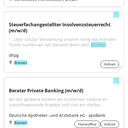
Steuerfachangestellter Insolvenzsteuerrecht 
(m/w/d)
"...Über unsZur Verstärkung unserer stetig wachsenden 
Teams suchen wir am Standort Bonn oder 
Bremen
..."
dhpg
Bremen
Vollzeit
Berater Private Banking (m/w/d)
Bei der apoBank fördern wir Existenzen, realisieren 
zukunftsweisende Projekte und sind ein starker...
Deutsche Apotheker- und Ärztebank eG - apoBank
Bremen
Homeoffice
Vollzeit