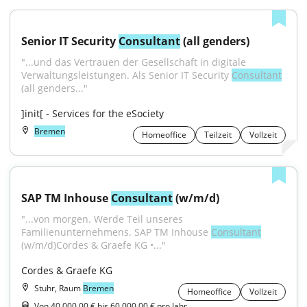
Senior IT Security 
Consultant
 (all genders)
"...und das Vertrauen der Gesellschaft in digitale 
Verwaltungsleistungen. Als Senior IT Security 
Consultant
(all genders..."
]init[ - Services for the eSociety
Bremen
Homeoffice
Teilzeit
Vollzeit
SAP TM Inhouse 
Consultant
 (w/m/d)
"...von morgen. Werde Teil unseres 
Familienunternehmens. SAP TM Inhouse 
Consultant
(w/m/d)Cordes & Graefe KG •..."
Cordes & Graefe KG
Stuhr, Raum
Bremen
Homeoffice
Vollzeit
Von 40.000,00 € bis 60.000,00 € pro Jahr