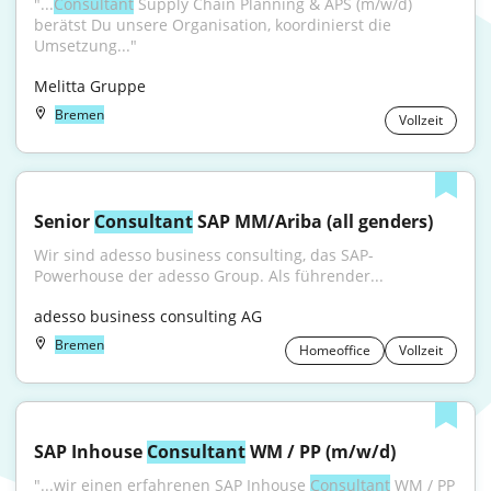
"...
Consultant
 Supply Chain Planning & APS (m/w/d) 
berätst Du unsere Organisation, koordinierst die 
Umsetzung..."
Melitta Gruppe
Bremen
Vollzeit
Senior 
Consultant
 SAP MM/Ariba (all genders)
Wir sind adesso business consulting, das SAP-
Powerhouse der adesso Group. Als führender...
adesso business consulting AG
Bremen
Homeoffice
Vollzeit
SAP Inhouse 
Consultant
 WM / PP (m/w/d)
"...wir einen erfahrenen SAP Inhouse 
Consultant
 WM / PP 