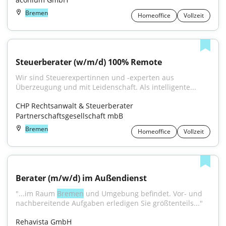
Bremen
Homeoffice
Vollzeit
Steuerberater (w/m/d) 100% Remote
Wir sind Steuerexpertinnen und -experten aus 
Überzeugung und mit Leidenschaft. Als intelligente...
CHP Rechtsanwalt & Steuerberater 
Partnerschaftsgesellschaft mbB
Bremen
Homeoffice
Vollzeit
Berater (m/w/d) im Außendienst
"...im Raum 
Bremen
 und Umgebung befindet. Vor- und 
nachbereitende Aufgaben erledigen Sie größtenteils..."
Rehavista GmbH