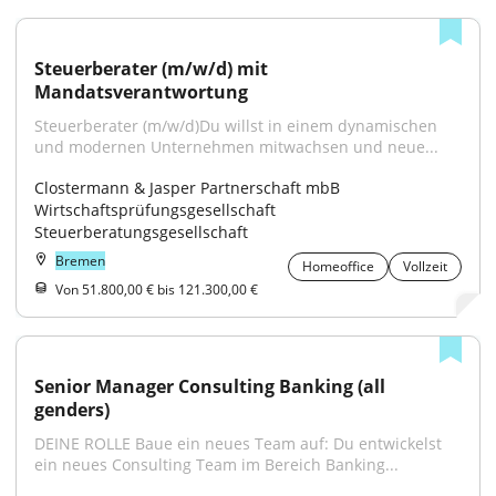
Steuerberater (m/w/d) mit 
Mandatsverantwortung
Steuerberater (m/w/d)Du willst in einem dynamischen 
und modernen Unternehmen mitwachsen und neue...
Clostermann & Jasper Partnerschaft mbB 
Wirtschaftsprüfungsgesellschaft 
Steuerberatungsgesellschaft
Bremen
Homeoffice
Vollzeit
Von 51.800,00 € bis 121.300,00 €
Senior Manager Consulting Banking (all 
genders)
DEINE ROLLE Baue ein neues Team auf: Du entwickelst 
ein neues Consulting Team im Bereich Banking...