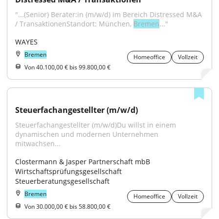
"...(Senior) Berater:in (m/w/d) im Bereich Distressed M&A 
/ TransaktionenStandort: München, 
Bremen
..."
WAYES
Bremen
Homeoffice
Vollzeit
Von 40.100,00 € bis 99.800,00 €
Steuerfachangestellter (m/w/d)
Steuerfachangestellter (m/w/d)Du willst in einem 
dynamischen und modernen Unternehmen 
mitwachsen...
Clostermann & Jasper Partnerschaft mbB 
Wirtschaftsprüfungsgesellschaft 
Steuerberatungsgesellschaft
Bremen
Homeoffice
Vollzeit
Von 30.000,00 € bis 58.800,00 €