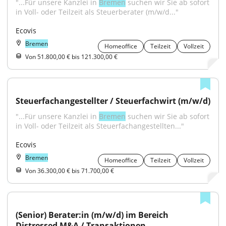
"...Für unsere Kanzlei in 
Bremen
 suchen wir Sie ab sofort 
in Voll- oder Teilzeit als Steuerberater (m/w/d..."
Ecovis
Bremen
Homeoffice
Teilzeit
Vollzeit
Von 51.800,00 € bis 121.300,00 €
Steuerfachangestellter / Steuerfachwirt (m/w/d)
"...Für unsere Kanzlei in 
Bremen
 suchen wir Sie ab sofort 
in Voll- oder Teilzeit als Steuerfachangestellten..."
Ecovis
Bremen
Homeoffice
Teilzeit
Vollzeit
Von 36.300,00 € bis 71.700,00 €
(Senior) Berater:in (m/w/d) im Bereich 
Distressed M&A / Transaktionen