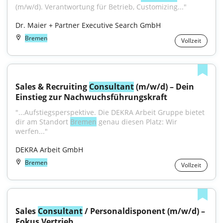
(m/w/d). Verantwortung für Betrieb, Customizing..."
Dr. Maier + Partner Executive Search GmbH
Bremen
Vollzeit
Sales & Recruiting 
Consultant
 (m/w/d) – Dein 
Einstieg zur Nachwuchsführungskraft
"...Aufstiegsperspektive. Die DEKRA Arbeit Gruppe bietet 
dir am Standort 
Bremen
 genau diesen Platz: Wir 
werfen..."
DEKRA Arbeit GmbH
Bremen
Vollzeit
Sales 
Consultant
 / Personaldisponent (m/w/d) – 
Fokus Vertrieb