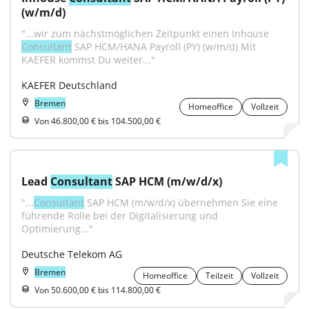
(w/m/d)
"...wir zum nächstmöglichen Zeitpunkt einen Inhouse 
Consultant
 SAP HCM/HANA Payroll (PY) (w/m/d) Mit 
KAEFER kommst Du weiter..."
KAEFER Deutschland
Bremen
Homeoffice
Vollzeit
Von 46.800,00 € bis 104.500,00 €
Lead 
Consultant
 SAP HCM (m/w/d/x)
"...
Consultant
 SAP HCM (m/w/d/x) übernehmen Sie eine 
führende Rolle bei der Digitalisierung und 
Optimierung..."
Deutsche Telekom AG
Bremen
Homeoffice
Teilzeit
Vollzeit
Von 50.600,00 € bis 114.800,00 €