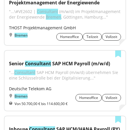
Projektmanagement der Energiewende
"...\#VE2602 | 
Consultant
 (m/w/d) im Projektmanagement 
der Energiewende 
Bremen
, Göttingen, Hamburg..."
THOST Projektmanagement GmbH
Bremen
Homeoffice
Teilzeit
Vollzeit
Senior 
Consultant
 SAP HCM Payroll (m/w/d)
"...
Consultant
 SAP HCM Payroll (m/w/d) übernehmen Sie 
eine Schlüsselrolle bei der Digitalisierung..."
Deutsche Telekom AG
Bremen
Homeoffice
Vollzeit
Von 50.700,00 € bis 114.600,00 €
Inhouse 
Consultant
 SAP HCM/HANA Payroll (PY) 