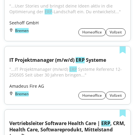
"...User Stories und bringst deine Ideen aktiv in die 
Optimierung der 
ERP
-Landschaft ein. Du entwickelst..."
Seehoff GmbH
Bremen
Homeoffice
Vollzeit
IT Projektmanager (m/w/d) 
ERP
 Systeme
"...IT Projektmanager (m/w/d) 
ERP
 Systeme Referenz 12-
250505 Seit über 30 Jahren bringen..."
Amadeus Fire AG
Bremen
Homeoffice
Vollzeit
Vertriebsleiter Software Health Care | 
ERP
, CRM, 
Health Care, Softwareprodukt, Mittelstand 