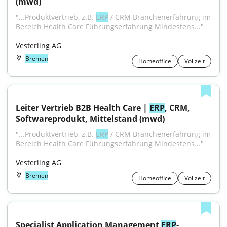
(mwd)
"...Produktvertrieb, z.B. 
ERP
 / CRM Branchenerfahrung im 
Bereich Health Care Führungserfahrung Mindestens..."
Vesterling AG
Bremen
Homeoffice
Vollzeit
Leiter Vertrieb B2B Health Care | 
ERP
, CRM, 
Softwareprodukt, Mittelstand (mwd)
"...Produktvertrieb, z.B. 
ERP
 / CRM Branchenerfahrung im 
Bereich Health Care Führungserfahrung Mindestens..."
Vesterling AG
Bremen
Homeoffice
Vollzeit
Specialist Application Management 
ERP
-