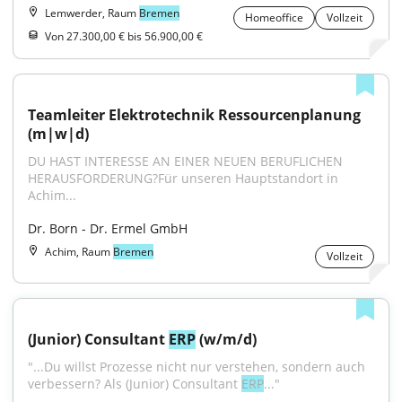
Lemwerder, Raum
Bremen
Homeoffice
Vollzeit
Von 27.300,00 € bis 56.900,00 €
Teamleiter Elektrotechnik Ressourcenplanung 
(m|w|d)
DU HAST INTERESSE AN EINER NEUEN BERUFLICHEN 
HERAUSFORDERUNG?Für unseren Hauptstandort in 
Achim...
Dr. Born - Dr. Ermel GmbH
Achim, Raum
Bremen
Vollzeit
(Junior) Consultant 
ERP
 (w/m/d)
"...Du willst Prozesse nicht nur verstehen, sondern auch 
verbessern? Als (Junior) Consultant 
ERP
..."