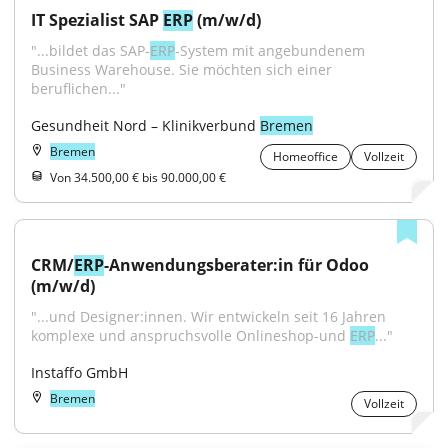
IT Spezialist SAP 
ERP
 (m/w/d)
"...bildet das SAP-
ERP
-System mit angebundenem 
Business Warehouse. Sie möchten sich einer 
beruflichen..."
Gesundheit Nord – Klinikverbund 
Bremen
Bremen
Homeoffice
Vollzeit
Von 34.500,00 € bis 90.000,00 €
CRM/
ERP
-Anwendungsberater:in für Odoo 
(m/w/d)
"...und Designer:innen. Wir entwickeln seit 16 Jahren 
komplexe und anspruchsvolle Onlineshop-und 
ERP
..."
Instaffo GmbH
Bremen
Vollzeit