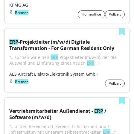
KPMG AG
Bremen
Homeoffice
Vollzeit
ERP
-Projektleiter (m/w/d) Digitale 
Transformation - For German Resident Only
"...suchen wir einen 
ERP
-Projektleiter (m/w/d), der die 
Auswahl und Einführung eines neuen 
ERP
..."
AES Aircraft Elektro/Elektronik System GmbH
Bremen
Vollzeit
Vertriebsmitarbeiter Außendienst - 
ERP
 / 
Software (m/w/d)
"...in den Bereichen IT-Service, IT-Sicherheit und IT-
Infrastruktur. Mit unserem selbstentwickelten 
ERP
..."