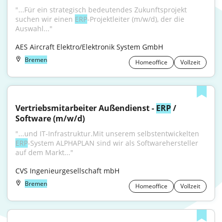
"...Für ein strategisch bedeutendes Zukunftsprojekt 
suchen wir einen 
ERP
-Projektleiter (m/w/d), der die 
Auswahl..."
AES Aircraft Elektro/Elektronik System GmbH
Bremen
Homeoffice
Vollzeit
Vertriebsmitarbeiter Außendienst - 
ERP
 / 
Software (m/w/d)
"...und IT-Infrastruktur.Mit unserem selbstentwickelten 
ERP
-System ALPHAPLAN sind wir als Softwarehersteller 
auf dem Markt..."
CVS Ingenieurgesellschaft mbH
Bremen
Homeoffice
Vollzeit