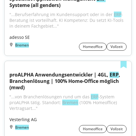
Systeme (all genders)
"...Berufserfahrung im Kundensupport oder in der 
ERP
-
Beratung ist vorteilhaft. KI Kompetenz: Du setzt KI-Tools 
in deinem Fachgebiet..."
adesso SE
Bremen
Homeoffice
Vollzeit
proALPHA Anwendungsentwickler | 4GL, 
ERP
, 
Branchenlösung | 100% Home-Office möglich 
(mwd)
"...von Branchenlösungen rund um das 
ERP
-System 
proALPHA tätig. Standort: 
Bremen
 (100% Homeoffice) 
Vertragsart..."
Vesterling AG
Bremen
Homeoffice
Vollzeit