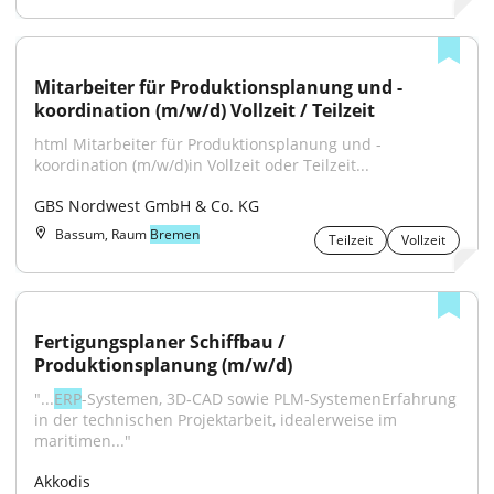
Mitarbeiter für Produktionsplanung und -
koordination (m/w/d) Vollzeit / Teilzeit
html Mitarbeiter für Produktionsplanung und -
koordination (m/w/d)in Vollzeit oder Teilzeit...
GBS Nordwest GmbH & Co. KG
Bassum, Raum
Bremen
Teilzeit
Vollzeit
Fertigungsplaner Schiffbau / 
Produktionsplanung (m/w/d)
"...
ERP
-Systemen, 3D‑CAD sowie PLM‑SystemenErfahrung 
in der technischen Projektarbeit, idealerweise im 
maritimen..."
Akkodis