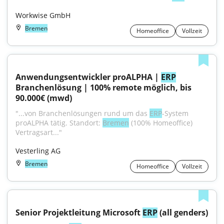
Workwise GmbH
Bremen
Homeoffice
Vollzeit
Anwendungsentwickler proALPHA | 
ERP
Branchenlösung | 100% remote möglich, bis 
90.000€ (mwd)
"...von Branchenlösungen rund um das 
ERP
-System 
proALPHA tätig. Standort: 
Bremen
 (100% Homeoffice) 
Vertragsart..."
Vesterling AG
Bremen
Homeoffice
Vollzeit
Senior Projektleitung Microsoft 
ERP
 (all genders)