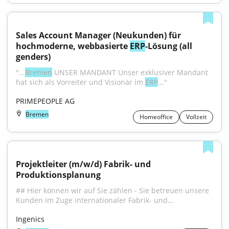
Sales Account Manager (Neukunden) für 
hochmoderne, webbasierte 
ERP
-Lösung (all 
genders)
"...
Bremen
 UNSER MANDANT Unser exklusiver Mandant 
hat sich als Vorreiter und Visionär im 
ERP
..."
PRIMEPEOPLE AG
Bremen
Homeoffice
Vollzeit
Projektleiter (m/w/d) Fabrik- und 
Produktionsplanung
## Hier können wir auf Sie zählen - Sie betreuen unsere 
Kunden im Zuge internationaler Fabrik- und...
Ingenics