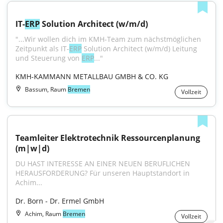
IT-
ERP
 Solution Architect (w/m/d)
"...Wir wollen dich im KMH-Team zum nächstmöglichen 
Zeitpunkt als IT-
ERP
 Solution Architect (w/m/d) Leitung 
und Steuerung von 
ERP
..."
KMH-KAMMANN METALLBAU GMBH & CO. KG
Bassum, Raum
Bremen
Vollzeit
Teamleiter Elektrotechnik Ressourcenplanung 
(m|w|d)
DU HAST INTERESSE AN EINER NEUEN BERUFLICHEN 
HERAUSFORDERUNG? Für unseren Hauptstandort in 
Achim...
Dr. Born - Dr. Ermel GmbH
Achim, Raum
Bremen
Vollzeit