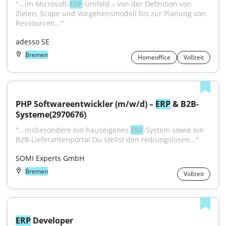
"...im Microsoft-
ERP
-Umfeld – von der Definition von 
Zielen, Scope und Vorgehensmodell bis zur Planung von 
Ressourcen..."
adesso SE
Bremen
Homeoffice
Vollzeit
PHP Softwareentwickler (m/w/d) – 
ERP
 & B2B-
Systeme(2970676)
"...insbesondere ein hauseigenes 
ERP
-System sowie ein 
B2B-Lieferantenportal Du stellst den reibungslosen..."
SOMI Experts GmbH
Bremen
Vollzeit
ERP
 Developer