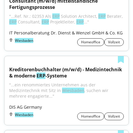
Consultant (m/w/d) mittelständische 
Fertigungsprozesse
"...Ref. Nr.: 02353 Als 
ERP
 Solution Architect, 
ERP
 Berater, 
ERP
 Consultant, 
ERP
 Projektleiter, 
ERP
..."
IT Personalberatung Dr. Dienst & Wenzel GmbH & Co. KG
Wiesbaden
Homeoffice
Vollzeit
Kreditorenbuchhalter (m/w/d) - Medizintechnik 
& moderne 
ERP
-Systeme
"...ein renommiertes Unternehmen aus der 
Medizintechnik mit Sitz in 
Wiesbaden
, suchen wir 
mehrere engagierte..."
DIS AG Germany
Wiesbaden
Homeoffice
Vollzeit