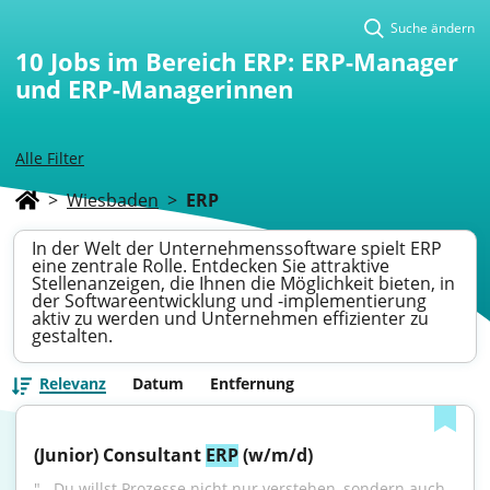
Suche ändern
10
Jobs im Bereich ERP: ERP-Manager
und ERP-Managerinnen
Alle Filter
>
Wiesbaden
>
ERP
In der Welt der Unternehmenssoftware spielt ERP
eine zentrale Rolle. Entdecken Sie attraktive
Stellenanzeigen, die Ihnen die Möglichkeit bieten, in
der Softwareentwicklung und -implementierung
aktiv zu werden und Unternehmen effizienter zu
gestalten.
Relevanz
Datum
Entfernung
(Junior) Consultant 
ERP
 (w/m/d)
"...Du willst Prozesse nicht nur verstehen, sondern auch 