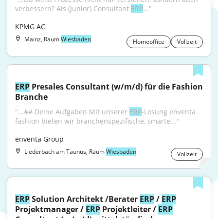
verbessern? Als (Junior) Consultant 
ERP
..."
KPMG AG
Mainz, Raum
Wiesbaden
Homeoffice
Vollzeit
ERP
 Presales Consultant (w/m/d) für die Fashion 
Branche
"...## Deine Aufgaben Mit unserer 
ERP
-Lösung enventa 
fashion bieten wir branchenspezifische, smarte..."
enventa Group
Liederbach am Taunus, Raum
Wiesbaden
Vollzeit
ERP
 Solution Architekt /Berater 
ERP
 / 
ERP
Projektmanager / 
ERP
 Projektleiter / 
ERP