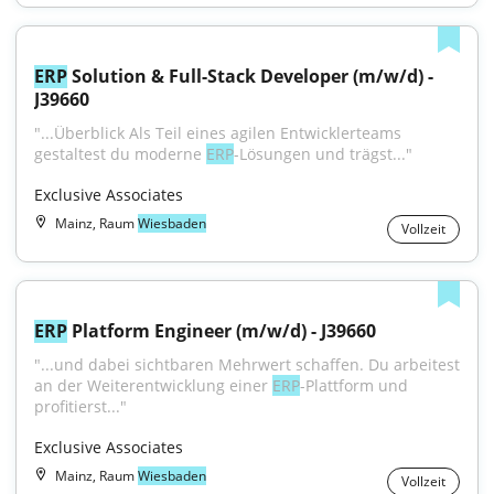
ERP
 Solution & Full-Stack Developer (m/w/d) - 
J39660
"...Überblick Als Teil eines agilen Entwicklerteams 
gestaltest du moderne 
ERP
-Lösungen und trägst..."
Exclusive Associates
Mainz, Raum
Wiesbaden
Vollzeit
ERP
 Platform Engineer (m/w/d) - J39660
"...und dabei sichtbaren Mehrwert schaffen. Du arbeitest 
an der Weiterentwicklung einer 
ERP
-Plattform und 
profitierst..."
Exclusive Associates
Mainz, Raum
Wiesbaden
Vollzeit