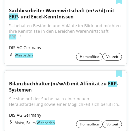
Sachbearbeiter Warenwirtschaft (m/w/d) mit 
ERP
- und Excel-Kenntnissen
"...behalten Bestände und Abläufe im Blick und möchten 
Ihre Kenntnisse in den Bereichen Warenwirtschaft, 
ERP
..."
DIS AG Germany
Wiesbaden
Homeoffice
Vollzeit
Bilanzbuchhalter (m/w/d) mit Affinität zu 
ERP
-
Systemen
Sie sind auf der Suche nach einer neuen 
Herausforderung sowie einer Möglichkeit sich beruflich...
DIS AG Germany
Mainz, Raum
Wiesbaden
Homeoffice
Vollzeit