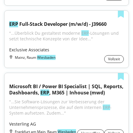
ERP
 Full-Stack Developer (m/w/d) - J39660
"...Überblick Du gestaltest moderne 
ERP
-Lösungen und 
setzt technische Konzepte von der Idee..."
Exclusive Associates
Mainz, Raum
Wiesbaden
Vollzeit
Microsoft BI / Power BI Specialist | SQL, Reports, 
Dashboards, 
ERP
, M365 | Inhouse (mwd)
"...Sie Software-Lösungen zur Verbesserung der 
Unternehmensprozesse, die auf dem internen 
ERP
-
System aufsetzen. Zudem..."
Vesterling AG
Frankfurt am Main, Raum
Wiesbaden