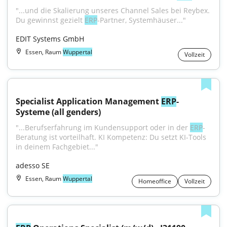
"...und die Skalierung unseres Channel Sales bei Reybex. 
Du gewinnst gezielt 
ERP
-Partner, Systemhäuser..."
EDIT Systems GmbH
Essen, Raum
Wuppertal
Vollzeit
Specialist Application Management 
ERP
-
Systeme (all genders)
"...Berufserfahrung im Kundensupport oder in der 
ERP
-
Beratung ist vorteilhaft. KI Kompetenz: Du setzt KI-Tools 
in deinem Fachgebiet..."
adesso SE
Essen, Raum
Wuppertal
Homeoffice
Vollzeit