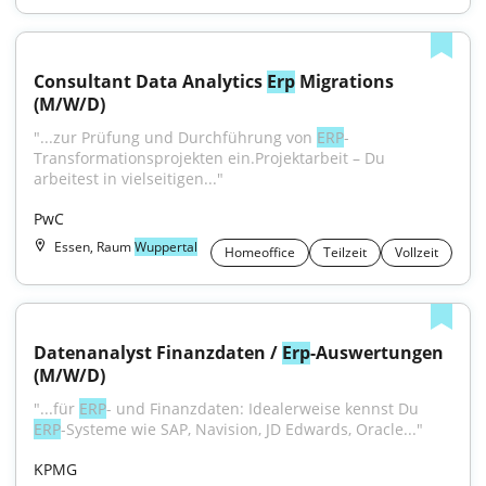
Consultant Data Analytics 
Erp
 Migrations 
(M/W/D)
"...zur Prüfung und Durchführung von 
ERP
-
Transformationsprojekten ein.Projektarbeit – Du 
arbeitest in vielseitigen..."
PwC
Essen, Raum
Wuppertal
Homeoffice
Teilzeit
Vollzeit
Datenanalyst Finanzdaten / 
Erp
-Auswertungen 
(M/W/D)
"...für 
ERP
- und Finanzdaten: Idealerweise kennst Du 
ERP
-Systeme wie SAP, Navision, JD Edwards, Oracle..."
KPMG