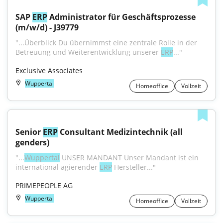
SAP 
ERP
 Administrator für Geschäftsprozesse 
(m/w/d) - J39779
"...Überblick Du übernimmst eine zentrale Rolle in der 
Betreuung und Weiterentwicklung unserer 
ERP
..."
Exclusive Associates
Wuppertal
Homeoffice
Vollzeit
Senior 
ERP
 Consultant Medizintechnik (all 
genders)
"...
Wuppertal
 UNSER MANDANT Unser Mandant ist ein 
international agierender 
ERP
 Hersteller..."
PRIMEPEOPLE AG
Wuppertal
Homeoffice
Vollzeit