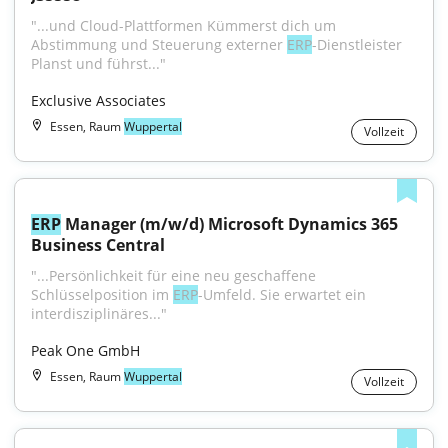
"...und Cloud-Plattformen Kümmerst dich um 
Abstimmung und Steuerung externer 
ERP
-Dienstleister 
Planst und führst..."
Exclusive Associates
Essen, Raum
Wuppertal
Vollzeit
ERP
 Manager (m/w/d) Microsoft Dynamics 365 
Business Central
"...Persönlichkeit für eine neu geschaffene 
Schlüsselposition im 
ERP
-Umfeld. Sie erwartet ein 
interdisziplinäres..."
Peak One GmbH
Essen, Raum
Wuppertal
Vollzeit