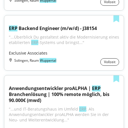
Solingen, Raum
Wuppertal
Vollzeit
ERP
 Backend Engineer (m/w/d) - J38154
"...Überblick Du gestaltest aktiv die Modernisierung eines 
etablierten 
ERP
-Systems und bringst..."
Exclusive Associates
Solingen, Raum
Wuppertal
Vollzeit
Anwendungsentwickler proALPHA | 
ERP
Branchenlösung | 100% remote möglich, bis 
90.000€ (mwd)
"...und IT-Beratungshaus im Umfeld 
ERP
. Als 
Anwendungsentwickler proALPHA werden Sie in der 
Neu- und Weiterentwicklung..."