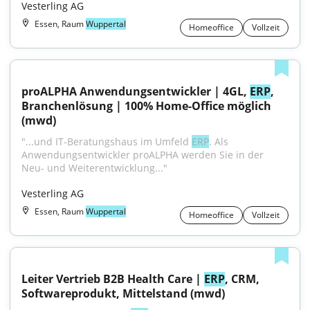
Vesterling AG
Essen, Raum
Wuppertal
Homeoffice
Vollzeit
proALPHA Anwendungsentwickler | 4GL, 
ERP
, 
Branchenlösung | 100% Home-Office möglich 
(mwd)
"...und IT-Beratungshaus im Umfeld 
ERP
. Als 
Anwendungsentwickler proALPHA werden Sie in der 
Neu- und Weiterentwicklung..."
Vesterling AG
Essen, Raum
Wuppertal
Homeoffice
Vollzeit
Leiter Vertrieb B2B Health Care | 
ERP
, CRM, 
Softwareprodukt, Mittelstand (mwd)