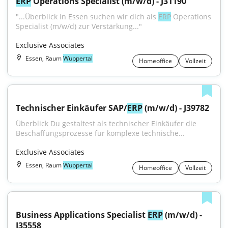
ERP
 Operations Specialist (m/w/d) - J31190
"...Überblick In Essen suchen wir dich als 
ERP
 Operations 
Specialist (m/w/d) zur Verstärkung..."
Exclusive Associates
Essen, Raum
Wuppertal
Homeoffice
Vollzeit
Technischer Einkäufer SAP/
ERP
 (m/w/d) - J39782
Überblick Du gestaltest als technischer Einkäufer die 
Beschaffungsprozesse für komplexe technische...
Exclusive Associates
Essen, Raum
Wuppertal
Homeoffice
Vollzeit
Business Applications Specialist 
ERP
 (m/w/d) - 
J35558