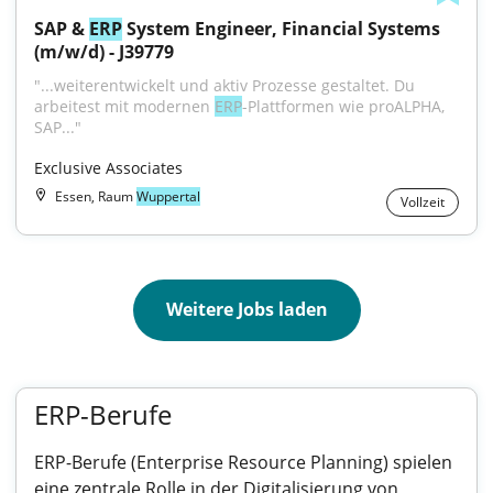
SAP & 
ERP
 System Engineer, Financial Systems 
(m/w/d) - J39779
"...weiterentwickelt und aktiv Prozesse gestaltet. Du 
arbeitest mit modernen 
ERP
-Plattformen wie proALPHA, 
SAP..."
Exclusive Associates
Essen, Raum
Wuppertal
Vollzeit
Weitere Jobs laden
ERP-Berufe
ERP-Berufe (Enterprise Resource Planning) spielen
eine zentrale Rolle in der Digitalisierung von