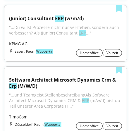
(Junior) Consultant 
ERP
 (w/m/d)
"...Du willst Prozesse nicht nur verstehen, sondern auch 
verbessern? Als (Junior) Consultant 
ERP
..."
KPMG AG
Essen, Raum
Wuppertal
Homeoffice
Vollzeit
Software Architect Microsoft Dynamics Crm & 
Erp
 (M/W/D)
"...und Teamgeist.StellenbeschreibungAls Software 
Architect Microsoft Dynamics CRM & 
ERP
 (m/w/d) bist du 
Teil unserer Area Corporate IT..."
TimoCom
Düsseldorf, Raum
Wuppertal
Homeoffice
Vollzeit