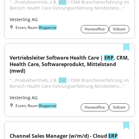
"...Produktvertrieb, z.B. 
ERP
 / CRM Branchenerfahrung im 
Bereich Health Care Führungserfahrung Mindestens..."
Vesterling AG
Essen, Raum
Wuppertal
Homeoffice
Vollzeit
Vertriebsleiter Software Health Care | 
ERP
, CRM, 
Health Care, Softwareprodukt, Mittelstand 
(mwd)
"...Produktvertrieb, z.B. 
ERP
 / CRM Branchenerfahrung im 
Bereich Health Care Führungserfahrung Mindestens..."
Vesterling AG
Essen, Raum
Wuppertal
Homeoffice
Vollzeit
Channel Sales Manager (w/m/d) - Cloud 
ERP