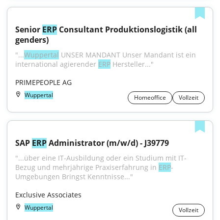
Senior 
ERP
 Consultant Produktionslogistik (all 
genders)
"...
Wuppertal
 UNSER MANDANT Unser Mandant ist ein 
international agierender 
ERP
 Hersteller..."
PRIMEPEOPLE AG
Wuppertal
Homeoffice
Vollzeit
SAP 
ERP
 Administrator (m/w/d) - J39779
"...über eine IT-Ausbildung oder ein Studium mit IT-
Bezug und mehrjährige Praxiserfahrung in 
ERP
-
Umgebungen Bringst Kenntnisse..."
Exclusive Associates
Wuppertal
Vollzeit