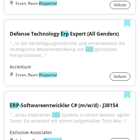
Essen, Raum
Wuppertal
Vollzeit
Defense Technology 
Erp
 Expert (All Genders)
"...in der Verteidigungsindustrie und verantwortest die 
strategische Weiterentwicklung von 
ERP
-gestützten 
Kernprozessen..."
Accenture
Essen, Raum
Wuppertal
Vollzeit
ERP
-Softwareentwickler C# (m/w/d) - J38154
"...eines etablierten 
ERP
-Systems in einem kleinen, agilen 
Team. Du arbeitest mit einem zeitgemäßen Tech-Mix..."
Exclusive Associates