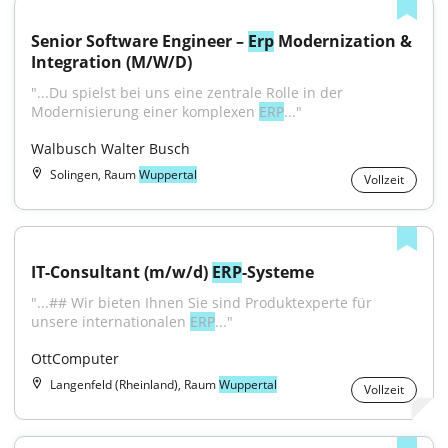
Senior Software Engineer – 
Erp
 Modernization & 
Integration (M/W/D)
"...Du spielst bei uns eine zentrale Rolle in der 
Modernisierung einer komplexen 
ERP
..."
Walbusch Walter Busch
Solingen, Raum
Wuppertal
Vollzeit
IT-Consultant (m/w/d) 
ERP
-Systeme
"...## Wir bieten Ihnen Sie sind Produktexperte für 
unsere internationalen 
ERP
..."
OttComputer
Langenfeld (Rheinland), Raum
Wuppertal
Vollzeit