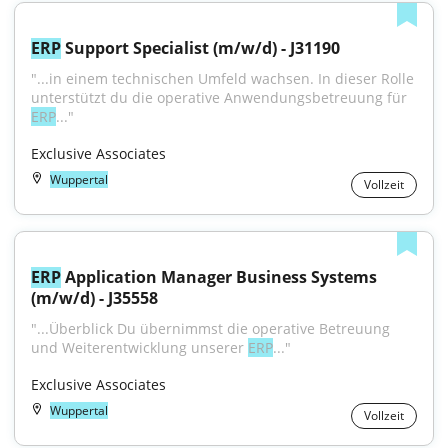
ERP
 Support Specialist (m/w/d) - J31190
"...in einem technischen Umfeld wachsen. In dieser Rolle 
unterstützt du die operative Anwendungsbetreuung für 
ERP
..."
Exclusive Associates
Wuppertal
Vollzeit
ERP
 Application Manager Business Systems 
(m/w/d) - J35558
"...Überblick Du übernimmst die operative Betreuung 
und Weiterentwicklung unserer 
ERP
..."
Exclusive Associates
Wuppertal
Vollzeit