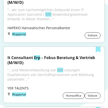
(M/W/D)
"...wir zum nächstmöglichen Zeitpunkt einen IT 
Application Specialist / 
ERP
-Anwendungsbetreuer 
(m/w/d). In dieser Position..."
HAPEKO Hanseatisches Personalkontor
Wuppertal
Vollzeit
It Consultant 
Erp
 – Fokus Beratung & Vertrieb 
(M/W/D)
"...und Weiterentwicklung von 
ERP
-Lösungen 
(SaaS)Analyse von Geschäftsprozessen und Ableitung 
passender..."
YER TALENTS
Wuppertal
Homeoffice
Vollzeit