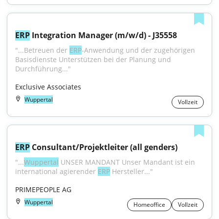
ERP
 Integration Manager (m/w/d) - J35558
"...Betreuen der 
ERP
-Anwendung und der zugehörigen 
Basisdienste Unterstützen bei der Planung und 
Durchführung..."
Exclusive Associates
Wuppertal
Vollzeit
ERP
 Consultant/Projektleiter (all genders)
"...
Wuppertal
 UNSER MANDANT Unser Mandant ist ein 
international agierender 
ERP
 Hersteller..."
PRIMEPEOPLE AG
Wuppertal
Homeoffice
Vollzeit