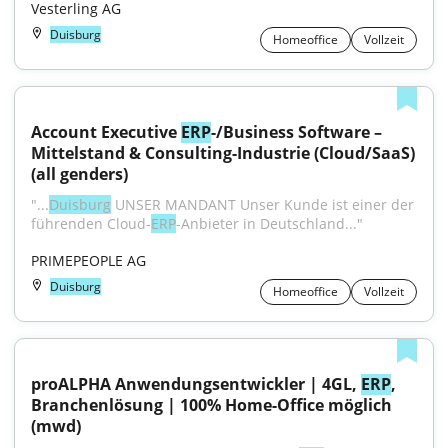
Vesterling AG
Duisburg
Homeoffice
Vollzeit
Account Executive 
ERP
-/Business Software – 
Mittelstand & Consulting-Industrie (Cloud/SaaS) 
(all genders)
"...
Duisburg
 UNSER MANDANT Unser Kunde ist einer der 
führenden Cloud-
ERP
-Anbieter in Deutschland..."
PRIMEPEOPLE AG
Duisburg
Homeoffice
Vollzeit
proALPHA Anwendungsentwickler | 4GL, 
ERP
, 
Branchenlösung | 100% Home-Office möglich 
(mwd)