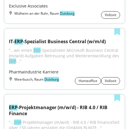
Exclusive Associates
Mülheim an der Ruhr, Raum
Duisburg
Vollzeit
IT-
ERP
-Spezialist Business Central (w/m/d)
"...wir einen 
ERP
-Spezialisten Microsoft Business Central 
(m/w/d) Aufgaben Betreuung und Weiterentwicklung des 
ERP
..."
Pharmaindustrie Karriere
Meerbusch, Raum
Duisburg
Homeoffice
Vollzeit
ERP
-Projektmanager (m/w/d) - RIB 4.0 / RIB 
Finance
"...
ERP
-Projektmanager (m/w/d) - RIB 4.0 / RIB FinanceSeit 
über 150 Jahren gestaltet die JOHANN BUNTE..."