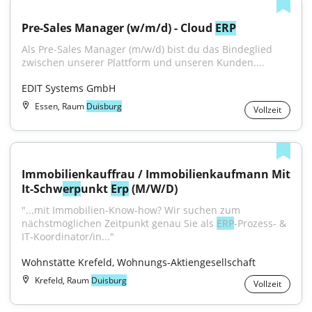
Pre-Sales Manager (w/m/d) - Cloud 
ERP
Als Pre-Sales Manager (m/w/d) bist du das Bindeglied 
zwischen unserer Plattform und unseren Kunden....
EDIT Systems GmbH
Essen, Raum
Duisburg
Vollzeit
Immobilienkauffrau / Immobilienkaufmann Mit 
It-Schw
erp
unkt 
Erp
 (M/W/D)
"...mit Immobilien-Know-how? Wir suchen zum 
nächstmöglichen Zeitpunkt genau Sie als 
ERP
-Prozess- & 
IT-Koordinator/in..."
Wohnstätte Krefeld, Wohnungs-Aktiengesellschaft
Krefeld, Raum
Duisburg
Vollzeit