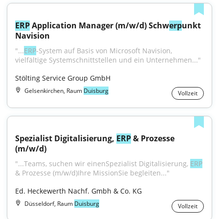
ERP
 Application Manager (m/w/d) Schw
erp
unkt 
Navision
"...
ERP
-System auf Basis von Microsoft Navision, 
vielfältige Systemschnittstellen und ein Unternehmen..."
Stölting Service Group GmbH
Gelsenkirchen, Raum
Duisburg
Vollzeit
Spezialist Digitalisierung, 
ERP
 & Prozesse 
(m/w/d)
"...Teams, suchen wir einenSpezialist Digitalisierung, 
ERP
& Prozesse (m⁠/⁠w⁠/⁠d)Ihre MissionSie begleiten..."
Ed. Heckewerth Nachf. Gmbh & Co. KG
Düsseldorf, Raum
Duisburg
Vollzeit