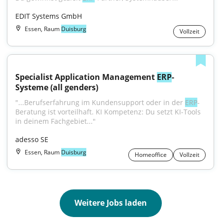
EDIT Systems GmbH
Essen, Raum
Duisburg
Vollzeit
Specialist Application Management 
ERP
-
Systeme (all genders)
"...Berufserfahrung im Kundensupport oder in der 
ERP
-
Beratung ist vorteilhaft. KI Kompetenz: Du setzt KI-Tools 
in deinem Fachgebiet..."
adesso SE
Essen, Raum
Duisburg
Homeoffice
Vollzeit
Weitere Jobs laden