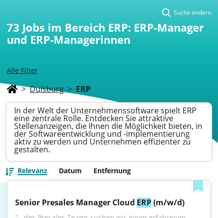
Suche ändern
73
Jobs im Bereich ERP: ERP-Manager
und ERP-Managerinnen
Alle Filter
>
Duisburg
>
ERP
In der Welt der Unternehmenssoftware spielt ERP
eine zentrale Rolle. Entdecken Sie attraktive
Stellenanzeigen, die Ihnen die Möglichkeit bieten, in
der Softwareentwicklung und -implementierung
aktiv zu werden und Unternehmen effizienter zu
gestalten.
Relevanz
Datum
Entfernung
Senior Presales Manager Cloud 
ERP
 (m/w/d)
"...des Presales-Teams suchen wir einen erfahrenen 