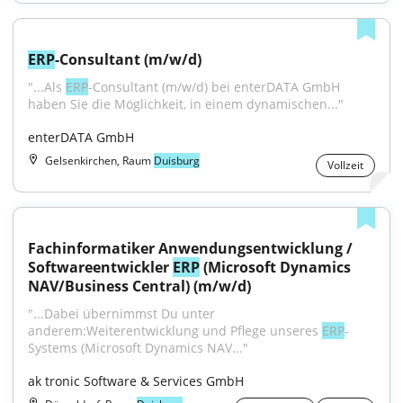
ERP
-Consultant (m/w/d)
"...Als 
ERP
-Consultant (m/w/d) bei enterDATA GmbH 
haben Sie die Möglichkeit, in einem dynamischen..."
enterDATA GmbH
Gelsenkirchen, Raum
Duisburg
Vollzeit
Fachinformatiker Anwendungsentwicklung / 
Softwareentwickler 
ERP
 (Microsoft Dynamics 
NAV/Business Central) (m/w/d)
"...Dabei übernimmst Du unter 
anderem:Weiterentwicklung und Pflege unseres 
ERP
-
Systems (Microsoft Dynamics NAV..."
ak tronic Software & Services GmbH