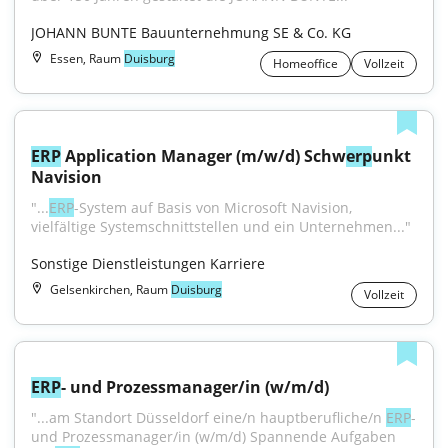
JOHANN BUNTE Bauunternehmung SE & Co. KG
Essen, Raum
Duisburg
Homeoffice
Vollzeit
ERP
 Application Manager (m/w/d) Schw
erp
unkt 
Navision
"...
ERP
-System auf Basis von Microsoft Navision, 
vielfältige Systemschnittstellen und ein Unternehmen..."
Sonstige Dienstleistungen Karriere
Gelsenkirchen, Raum
Duisburg
Vollzeit
ERP
- und Prozessmanager/in (w/m/d)
"...am Standort Düsseldorf eine/n hauptberufliche/n 
ERP
- 
und Prozessmanager/in (w/m/d) Spannende Aufgaben 