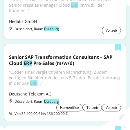
Senior Presales Manager Cloud 
ERP
 (m/w/d) , der 
Kunden..."
Hedalis GmbH
Düsseldorf, Raum
Duisburg
Vollzeit
Senior SAP Transformation Consultant – SAP 
Cloud 
ERP
 Pre-Sales (m/w/d)
"...oder einer vergleichbaren Fachrichtung. Zudem 
verfügen Sie über mindestens 5-7 Jahre Berufserfahrung 
in der SAP 
ERP
..."
Deutsche Telekom AG
Düsseldorf, Raum
Duisburg
Homeoffice
Teilzeit
Vollzeit
Von 35.400,00 € bis 136.200,00 €