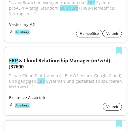
"...von Branchenlösungen rund um das 
ERP
-System 
proALPHA tätig. Standort: 
Duisburg
 (100% Homeoffice) 
Vertragsart..."
Vesterling AG
Duisburg
Homeoffice
Vollzeit
ERP
 & Cloud Relationship Manager (m/w/d) - 
J37690
"...wie Cloud-Plattformen (z. B. AWS, Azure, Google Cloud) 
und gängigen 
ERP
-Systemen und gestaltest so spürbaren 
Mehrwert..."
Exclusive Associates
Duisburg
Vollzeit