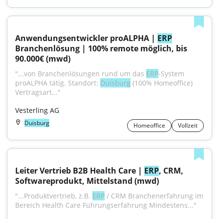
Anwendungsentwickler proALPHA | 
ERP
Branchenlösung | 100% remote möglich, bis 
90.000€ (mwd)
"...von Branchenlösungen rund um das 
ERP
-System 
proALPHA tätig. Standort: 
Duisburg
 (100% Homeoffice) 
Vertragsart..."
Vesterling AG
Duisburg
Homeoffice
Vollzeit
Leiter Vertrieb B2B Health Care | 
ERP
, CRM, 
Softwareprodukt, Mittelstand (mwd)
"...Produktvertrieb, z.B. 
ERP
 / CRM Branchenerfahrung im 
Bereich Health Care Führungserfahrung Mindestens..."