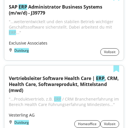
SAP 
ERP
 Administrator Business Systems 
(m/w/d) - J39779
"...weiterentwickelt und den stabilen Betrieb wichtiger 
Geschäftssoftware sicherstellt. Dabei arbeitest du mit 
ERP
..."
Exclusive Associates
Duisburg
Vollzeit
Vertriebsleiter Software Health Care | 
ERP
, CRM, 
Health Care, Softwareprodukt, Mittelstand 
(mwd)
"...Produktvertrieb, z.B. 
ERP
 / CRM Branchenerfahrung im 
Bereich Health Care Führungserfahrung Mindestens..."
Vesterling AG
Duisburg
Homeoffice
Vollzeit