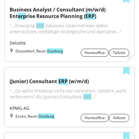
Business Analyst / Consultant (m/w/d) 
Ent
erp
rise Resource Planning (
ERP
)
"...Emerging 
ERP
 Solutions Unternehmen dabei 
unterstützen, vielfältige strategische und operative..."
Deloitte
Düsseldorf, Raum
Duisburg
Homeoffice
Teilzeit
(Junior) Consultant 
ERP
 (w/m/d)
"...Du willst Prozesse nicht nur verstehen, sondern auch 
verbessern? Als (Junior) Consultant 
ERP
..."
KPMG AG
Essen, Raum
Duisburg
Homeoffice
Vollzeit