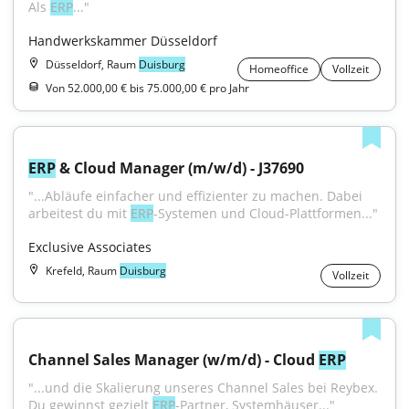
Als 
ERP
..."
Handwerkskammer Düsseldorf
Düsseldorf, Raum
Duisburg
Homeoffice
Vollzeit
Von 52.000,00 € bis 75.000,00 € pro Jahr
ERP
 & Cloud Manager (m/w/d) - J37690
"...Abläufe einfacher und effizienter zu machen. Dabei 
arbeitest du mit 
ERP
-Systemen und Cloud-Plattformen..."
Exclusive Associates
Krefeld, Raum
Duisburg
Vollzeit
Channel Sales Manager (w/m/d) - Cloud 
ERP
"...und die Skalierung unseres Channel Sales bei Reybex. 
Du gewinnst gezielt 
ERP
-Partner, Systemhäuser..."