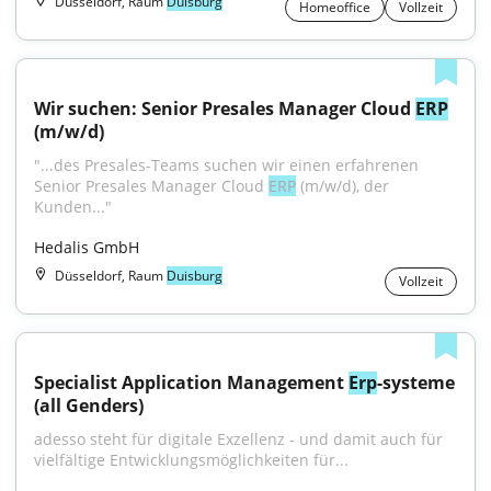
Düsseldorf, Raum
Duisburg
Homeoffice
Vollzeit
Wir suchen: Senior Presales Manager Cloud 
ERP
(m/w/d)
"...des Presales-Teams suchen wir einen erfahrenen 
Senior Presales Manager Cloud 
ERP
 (m/w/d), der 
Kunden..."
Hedalis GmbH
Düsseldorf, Raum
Duisburg
Vollzeit
Specialist Application Management 
Erp
-systeme 
(all Genders)
adesso steht für digitale Exzellenz - und damit auch für 
vielfältige Entwicklungsmöglichkeiten für...