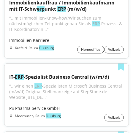
Immobilienkauffrau / Immobilienkaufmann 
mit IT-Schw
erp
unkt 
ERP
 (m/w/d)
"...mit Immobilien-Know-how?Wir suchen zum 
nächstmöglichen Zeitpunkt genau Sie als 
ERP
-Prozess- & 
IT-Koordinator/in..."
Immobilien Karriere
Krefeld, Raum
Duisburg
Homeoffice
Vollzeit
IT-
ERP
-Spezialist Business Central (w/m/d)
"...wir einen 
ERP
-Spezialisten Microsoft Business Central 
(m/w/d) Original Stellenanzeige auf StepStone.de 
Website JBTE_DE..."
PS Pharma Service GmbH
Meerbusch, Raum
Duisburg
Vollzeit