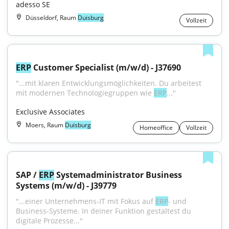
adesso SE
Düsseldorf, Raum
Duisburg
Vollzeit
ERP
 Customer Specialist (m/w/d) - J37690
"...mit klaren Entwicklungsmöglichkeiten. Du arbeitest 
mit modernen Technologiegruppen wie 
ERP
..."
Exclusive Associates
Moers, Raum
Duisburg
Homeoffice
Vollzeit
SAP / 
ERP
 Systemadministrator Business 
Systems (m/w/d) - J39779
"...einer Unternehmens-IT mit Fokus auf 
ERP
- und 
Business-Systeme. In deiner Funktion gestaltest du 
digitale Prozesse..."