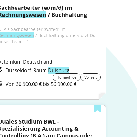
Sachbearbeiter (w/m/d) im 
Rechnungswesen
 / Buchhaltung
"...Als Sachbearbeiter (w/m/d) im 
Rechnungswesen
 / Buchhaltung unterstützt Du 
unser Team..."
Actemium Deutschland
Düsseldorf, Raum
Duisburg
Homeoffice
Vollzeit
Von 30.900,00 € bis 56.900,00 €
Duales Studium BWL - 
Spezialisierung Accounting & 
Controlling (B.A.) am Campus oder 