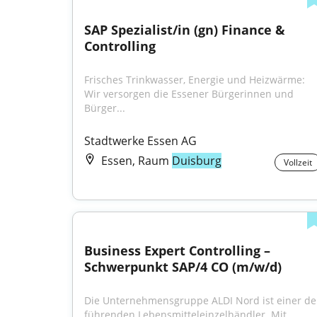
SAP Spezialist/in (gn) Finance & 
Controlling
Frisches Trinkwasser, Energie und Heiz­wärme: 
Wir ver­sorgen die Essener Bürgerinnen und 
Bürger...
Stadtwerke Essen AG
Essen, Raum
Duisburg
Vollzeit
Business Expert Controlling – 
Schwerpunkt SAP/4 CO (m/w/d)
Die Unternehmensgruppe ALDI Nord ist einer der
führenden Lebensmitteleinzelhändler. Mit 