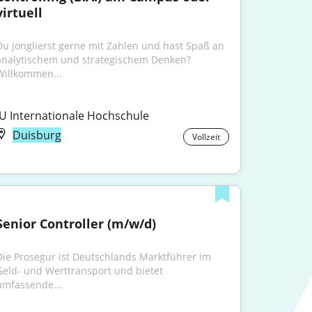
virtuell
Du jonglierst gerne mit Zahlen und hast Spaß an 
analytischem und strategischem Denken? 
Willkommen...
IU Internationale Hochschule
Duisburg
Vollzeit
Senior Controller (m/w/d)
Die Prosegur ist Deutschlands Marktführer im 
Geld- und Werttransport und bietet 
umfassende...