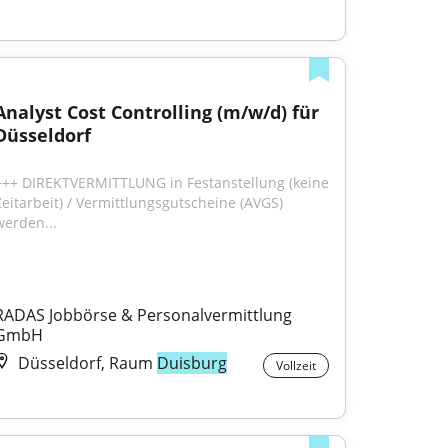
Analyst Cost Controlling (m/w/d) für 
Düsseldorf
+++ DIREKTVERMITTLUNG in Festanstellung (keine 
Zeitarbeit) / Vermittlungsgutscheine (AVGS) 
werden...
RADAS Jobbörse & Personalvermittlung 
GmbH
Düsseldorf, Raum
Duisburg
Vollzeit