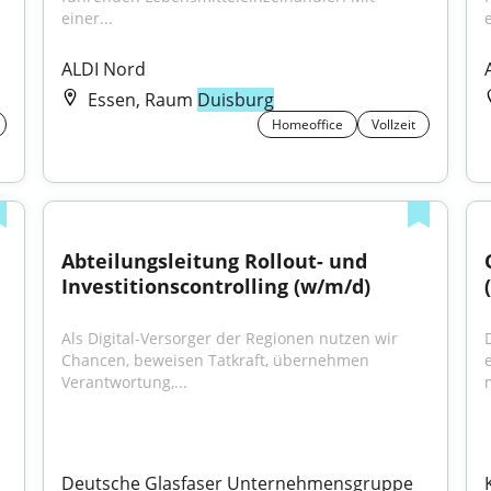
einer...
e
ALDI Nord
Essen, Raum
Duisburg
Homeoffice
Vollzeit
Abteilungsleitung Rollout- und 
Investitionscontrolling (w/m/d)
Als Digital-Versorger der Regionen nutzen wir 
Chancen, beweisen Tatkraft, übernehmen 
Verantwortung,...
m
Deutsche Glasfaser Unternehmensgruppe