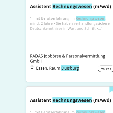
Assistent 
Rechnungswesen
 (m/w/d)
"...mit Berufserfahrung im 
Rechnungswesen
, 
mind. 2 Jahre • Sie haben verhandlungssichere 
Deutschkenntnisse in Wort und Schrift •..."
RADAS Jobbörse & Personalvermittlung 
GmbH
Essen, Raum
Duisburg
Vollzeit
Assistent 
Rechnungswesen
 (m/w/d)
"...mit Berufserfahrung im 
Rechnungswesen
, 