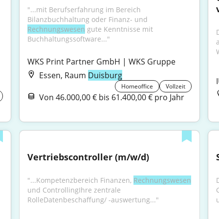
"...mit Berufserfahrung im Bereich 
Bilanzbuchhaltung oder Finanz- und 
Rechnungswesen
 gute Kenntnisse mit 
Buchhaltungssoftware..."
WKS Print Partner GmbH | WKS Gruppe
Essen, Raum
Duisburg
Homeoffice
Vollzeit
Von 46.000,00 € bis 61.400,00 € pro Jahr
Vertriebscontroller (m/w/d)
"...Kompetenzbereich Finanzen, 
Rechnungswesen
und ControllingIhre zentrale 
RolleDatenbeschaffung/ -auswertung..."