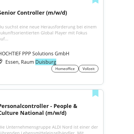
Senior Controller (m/w/d)
Du suchst eine neue Herausforderung bei einem 
zukunftsorientierten Global Player mit Fokus 
uf...
HOCHTIEF PPP Solutions GmbH
Essen, Raum
Duisburg
Homeoffice
Vollzeit
Personalcontroller - People & 
Culture National (m/w/d)
Die Unternehmensgruppe ALDI Nord ist einer der 
führenden Lebensmitteleinzelhändler. Mit 