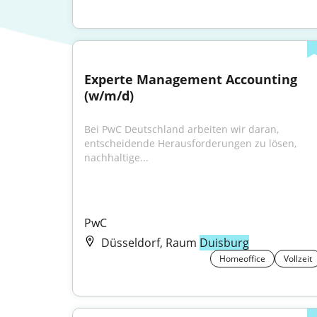
Experte Management Accounting 
(w/m/d)
Bei PwC Deutschland arbeiten wir daran, 
entscheidende Herausforderungen zu lösen, 
nachhaltige...
PwC
Düsseldorf, Raum
Duisburg
Homeoffice
Vollzeit