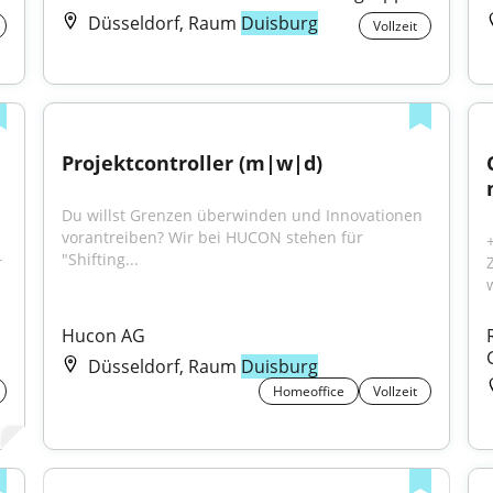
Düsseldorf, Raum
Duisburg
Vollzeit
Projektcontroller (m|w|d)
Du willst Grenzen überwinden und Innovationen 
vorantreiben? Wir bei HUCON stehen für 
"Shifting...
 
Hucon AG
Düsseldorf, Raum
Duisburg
Homeoffice
Vollzeit