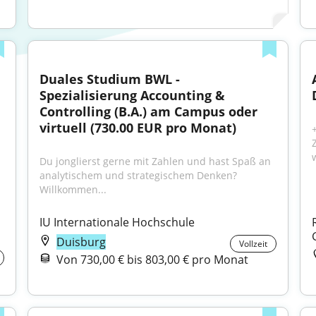
Duales Studium BWL - 
Spezialisierung Accounting & 
Controlling (B.A.) am Campus oder 
virtuell (730.00 EUR pro Monat)
Du jonglierst gerne mit Zahlen und hast Spaß an 
analytischem und strategischem Denken? 
Willkommen...
IU Internationale Hochschule
Duisburg
Vollzeit
Von 730,00 € bis 803,00 € pro Monat