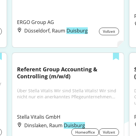
ERGO Group AG
Düsseldorf, Raum
Duisburg
Vollzeit
Referent Group Accounting & 
Controlling (m/w/d)
 
Über Stella Vitalis Wir sind Stella Vitalis! Wir sind 
nicht nur ein anerkanntes Pflegeunternehmen...
Stella Vitalis GmbH
Dinslaken, Raum
Duisburg
Homeoffice
Vollzeit