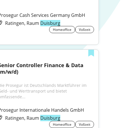
Prosegur Cash Services Germany GmbH
Ratingen, Raum
Duisburg
Homeoffice
Vollzeit
Senior Controller Finance & Data 
(m/w/d)
Die Prosegur ist Deutschlands Marktführer im 
Geld- und Werttransport und bietet 
umfassende...
Prosegur Internationale Handels GmbH
Ratingen, Raum
Duisburg
Homeoffice
Vollzeit