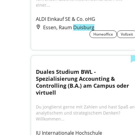
einer...
ALDI Einkauf SE & Co. oHG
Essen, Raum
Duisburg
Homeoffice
Vollzeit
Duales Studium BWL - 
Spezialisierung Accounting & 
Controlling (B.A.) am Campus oder 
virtuell
Du jonglierst gerne mit Zahlen und hast Spaß an 
analytischem und strategischem Denken? 
Willkommen...
IU Internationale Hochschule