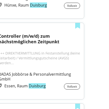
Hünxe, Raum
Duisburg
Vollzeit
Controller (m/w/d) zum 
nächstmöglichen Zeitpunkt
+++ DIREKTVERMITTLUNG in Festanstellung (keine 
Zeitarbeit) / Vermittlungsgutscheine (AVGS) 
werden...
RADAS Jobbörse & Personalvermittlung 
GmbH
Essen, Raum
Duisburg
Vollzeit