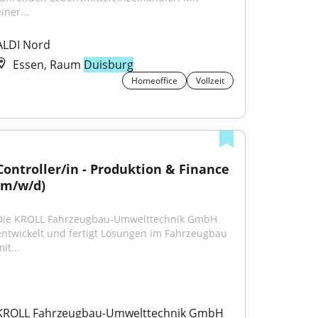
iner...
ALDI Nord
Essen, Raum
Duisburg
Homeoffice
Vollzeit
Controller/in - Produktion & Finance 
(m/w/d)
Die KROLL Fahrzeugbau-Umwelttechnik GmbH 
entwickelt und fertigt Lösungen im Fahrzeugbau 
it...
KROLL Fahrzeugbau-Umwelttechnik GmbH