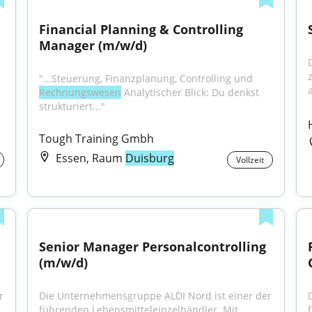
Financial Planning & Controlling 
Manager (m/w/d)
"...Steuerung, Finanzplanung, Controlling und 
a
Rechnungswesen
 Analytischer Blick: Du denkst 
strukturiert..."
Tough Training Gmbh
Essen, Raum
Duisburg
Vollzeit
Senior Manager Personalcontrolling 
(m/w/d)
 
Die Unternehmensgruppe ALDI Nord ist einer der 
führenden Lebensmitteleinzelhändler. Mit 