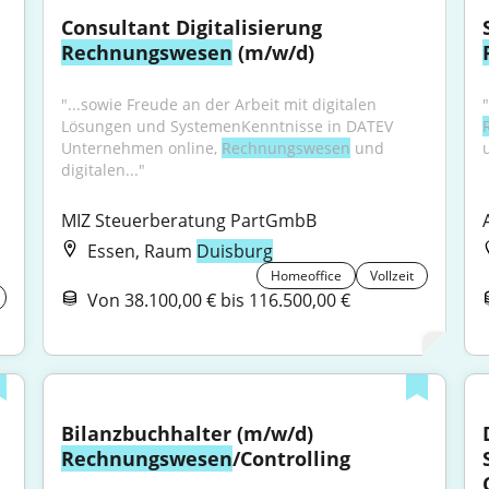
Consultant Digitalisierung 
Rechnungswesen
 (m/w/d)
"...sowie Freude an der Arbeit mit digitalen 
Lösungen und SystemenKenntnisse in DATEV 
Unternehmen online, 
Rechnungswesen
 und 
digitalen..."
MIZ Steuerberatung PartGmbB
Essen, Raum
Duisburg
Homeoffice
Vollzeit
Von 38.100,00 € bis 116.500,00 €
Bilanzbuchhalter (m/w/d) 
Rechnungswesen
/Controlling