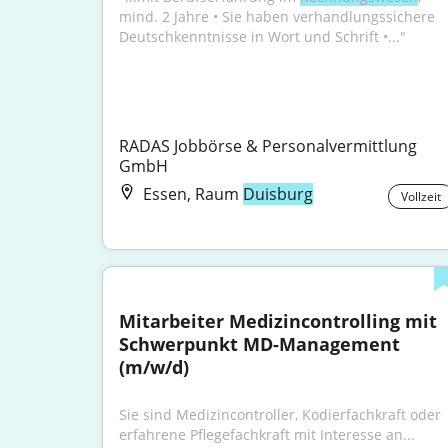
mind. 2 Jahre • Sie haben verhandlungssichere 
Deutschkenntnisse in Wort und Schrift •..."
RADAS Jobbörse & Personalvermittlung 
GmbH
Essen, Raum
Duisburg
Vollzeit
Mitarbeiter Medizincontrolling mit 
Schwerpunkt MD-Management 
(m/w/d)
Sie sind Medizincontroller, Kodierfachkraft oder 
erfahrene Pflegefachkraft mit Interesse an...