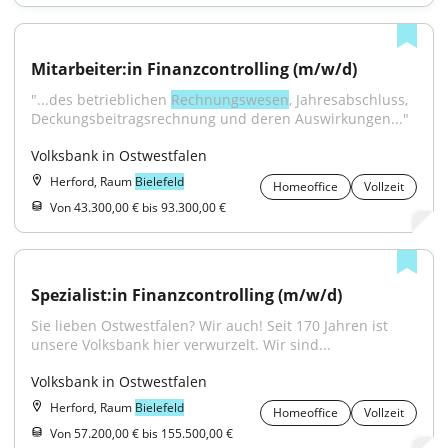
Mitarbeiter:in Finanzcontrolling (m/w/d)
"...des betrieblichen 
Rechnungswesen
, Jahresabschluss, 
Deckungsbeitragsrechnung und deren Auswirkungen..."
Volksbank in Ostwestfalen
Herford, Raum
Bielefeld
Homeoffice
Vollzeit
Von 43.300,00 € bis 93.300,00 €
Spezialist:in Finanzcontrolling (m/w/d)
Sie lieben Ostwestfalen? Wir auch! Seit 170 Jahren ist 
unsere Volksbank hier verwurzelt. Wir sind...
Volksbank in Ostwestfalen
Herford, Raum
Bielefeld
Homeoffice
Vollzeit
Von 57.200,00 € bis 155.500,00 €