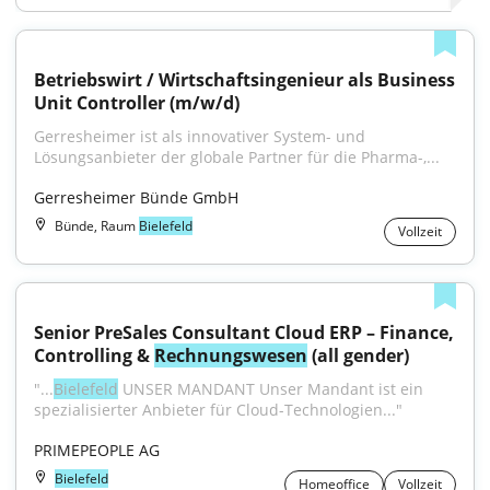
Betriebswirt / Wirtschaftsingenieur als Business 
Unit Controller (m/w/d)
Gerresheimer ist als innovativer System- und 
Lösungsanbieter der globale Partner für die Pharma-,...
Gerresheimer Bünde GmbH
Bünde, Raum
Bielefeld
Vollzeit
Senior PreSales Consultant Cloud ERP – Finance, 
Controlling & 
Rechnungswesen
 (all gender)
"...
Bielefeld
 UNSER MANDANT Unser Mandant ist ein 
spezialisierter Anbieter für Cloud-Technologien..."
PRIMEPEOPLE AG
Bielefeld
Homeoffice
Vollzeit