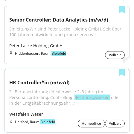
Senior Controller: Data Analytics (m/w/d)
EinleitungWir sind Peter Lacke Holding GmbH. Seit über 
100 Jahren entwickeln und produzieren wir...
Peter Lacke Holding GmbH
Hiddenhausen, Raum
Bielefeld
Vollzeit
HR Controller*in (m/w/d)
"...Berufserfahrung (idealerweise 2–3 Jahre) im 
Personalcontrolling, Controlling, 
Rechnungswesen
 oder 
in der EntgeltabrechnungSehr..."
Westfalen Weser
Herford, Raum
Bielefeld
Homeoffice
Vollzeit