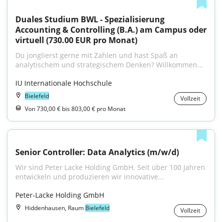
Duales Studium BWL - Spezialisierung 
Accounting & Controlling (B.A.) am Campus oder 
virtuell (730.00 EUR pro Monat)
Du jonglierst gerne mit Zahlen und hast Spaß an 
analytischem und strategischem Denken? Willkommen...
IU Internationale Hochschule
Bielefeld
Vollzeit
Von 730,00 € bis 803,00 € pro Monat
Senior Controller: Data Analytics (m/w/d)
Wir sind Peter Lacke Holding GmbH. Seit über 100 Jahren 
entwickeln und produzieren wir innovative...
Peter-Lacke Holding GmbH
Hiddenhausen, Raum
Bielefeld
Vollzeit