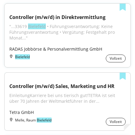
Controller (m/w/d) in Direktvermittlung
"...33619 
Bielefeld
 • Führungsverantwortung: Keine 
Führungsverantwortung • Vergütung: Festgehalt pro 
Monat..."
RADAS Jobbörse & Personalvermittlung GmbH
Bielefeld
Vollzeit
Controller (m/w/d) Sales, Marketing und HR
EinleitungKarriere bei uns tierisch gut!TETRA ist seit 
über 70 Jahren der Weltmarktführer in der...
Tetra GmbH
Melle, Raum
Bielefeld
Vollzeit