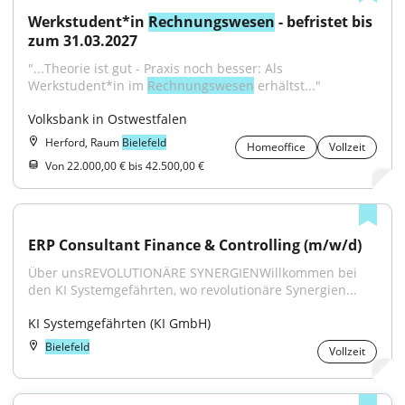
Werkstudent*in 
Rechnungswesen
 - befristet bis 
zum 31.03.2027
"...Theorie ist gut - Praxis noch besser: Als 
Werkstudent*in im 
Rechnungswesen
 erhältst..."
Volksbank in Ostwestfalen
Herford, Raum
Bielefeld
Homeoffice
Vollzeit
Von 22.000,00 € bis 42.500,00 €
ERP Consultant Finance & Controlling (m/w/d)
Über unsREVOLUTIONÄRE SYNERGIENWillkommen bei 
den KI Systemgefährten, wo revolutionäre Synergien...
KI Systemgefährten (KI GmbH)
Bielefeld
Vollzeit