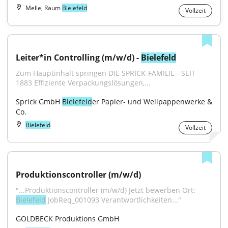
Melle, Raum
Bielefeld
Vollzeit
Leiter*in Controlling (m/w/d) - 
Bielefeld
Zum Hauptinhalt springen DIE SPRICK-FAMILIE - SEIT 
1883 Effiziente Verpackungslösungen,...
Sprick GmbH 
Bielefeld
er Papier- und Wellpappenwerke & 
Co.
Bielefeld
Vollzeit
Produktionscontroller (m/w/d)
"...Produktionscontroller (m/w/d) Jetzt bewerben Ort: 
Bielefeld
 JobReq_001093 Verantwortlichkeiten..."
GOLDBECK Produktions GmbH