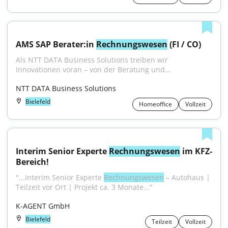
AMS SAP Berater:in 
Rechnungswesen
 (FI / CO)
Als NTT DATA Business Solutions treiben wir 
Innovationen voran – von der Beratung und...
NTT DATA Business Solutions
Bielefeld
Homeoffice
Vollzeit
Interim Senior Experte 
Rechnungswesen
 im KFZ-
Bereich!
"...Interim Senior Experte 
Rechnungswesen
 – Autohaus | 
Teilzeit vor Ort | Projekt ca. 3 Monate..."
K-AGENT GmbH
Bielefeld
Teilzeit
Vollzeit