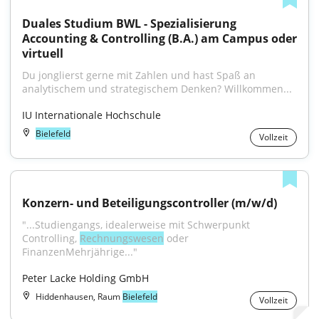
Duales Studium BWL - Spezialisierung 
Accounting & Controlling (B.A.) am Campus oder 
virtuell
Du jonglierst gerne mit Zahlen und hast Spaß an 
analytischem und strategischem Denken? Willkommen...
IU Internationale Hochschule
Bielefeld
Vollzeit
Konzern- und Beteiligungscontroller (m/w/d)
"...Studiengangs, idealerweise mit Schwerpunkt 
Controlling, 
Rechnungswesen
 oder 
FinanzenMehrjährige..."
Peter Lacke Holding GmbH
Hiddenhausen, Raum
Bielefeld
Vollzeit