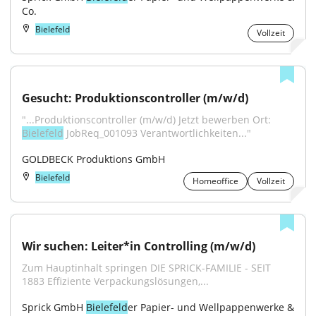
Co.
Bielefeld
Vollzeit
Gesucht: Produktionscontroller (m/w/d)
"...Produktionscontroller (m/w/d) Jetzt bewerben Ort: 
Bielefeld
 JobReq_001093 Verantwortlichkeiten..."
GOLDBECK Produktions GmbH
Bielefeld
Homeoffice
Vollzeit
Wir suchen: Leiter*in Controlling (m/w/d)
Zum Hauptinhalt springen DIE SPRICK-FAMILIE - SEIT 
1883 Effiziente Verpackungslösungen,...
Sprick GmbH 
Bielefeld
er Papier- und Wellpappenwerke & 