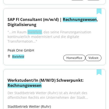
SAP FI Consultant (m/w/d) | 
Rechnungswesen
, 
Digitalisierung
"...im Raum 
Bielefeld
, das seine Finanzorganisation 
kontinuierlich modernisiert und die digitale 
Transformation..."
Peak One GmbH
Bielefeld
Homeoffice
Vollzeit
Werkstudent/In (M/W/D) Schwerpunkt: 
Rechnungswesen
Der Stadtbetrieb Wetter (Ruhr) ist als Anstalt des 
öffentlichen Rechts ein Unternehmen der Stadt...
Stadtbetrieb Wetter (Ruhr)