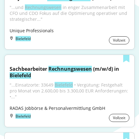
"...und 
Rechnungswesen
 in enger Zusammenarbeit mit 
CFO und CDO Fokus auf die Optimierung operativer und 
strategischer..."
Unique Professionals
Bielefeld
Vollzeit
Sachbearbeiter 
Rechnungswesen
 (m/w/d) in 
Bielefeld
"...Einsatzorte: 33649 
Bielefeld
 • Vergütung: Festgehalt 
pro Monat von 2.600,00 bis 3.300,00 EUR Anforderungen: 
•..."
RADAS Jobbörse & Personalvermittlung GmbH
Bielefeld
Vollzeit