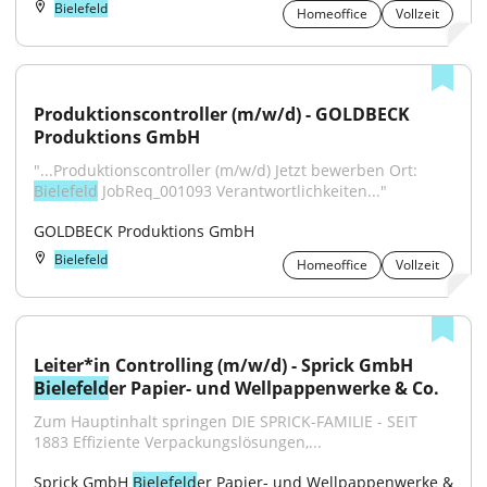
Bielefeld
Homeoffice
Vollzeit
Produktionscontroller (m/w/d) - GOLDBECK 
Produktions GmbH
"...Produktionscontroller (m/w/d) Jetzt bewerben Ort: 
Bielefeld
 JobReq_001093 Verantwortlichkeiten..."
GOLDBECK Produktions GmbH
Bielefeld
Homeoffice
Vollzeit
Leiter*in Controlling (m/w/d) - Sprick GmbH 
Bielefeld
er Papier- und Wellpappenwerke & Co.
Zum Hauptinhalt springen DIE SPRICK-FAMILIE - SEIT 
1883 Effiziente Verpackungslösungen,...
Sprick GmbH 
Bielefeld
er Papier- und Wellpappenwerke & 