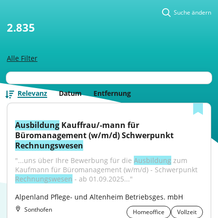
Suche ändern
2.835
Alle Filter
Relevanz
Datum
Entfernung
Ausbildung
 Kauffrau/-mann für 
Büromanagement (w/m/d) Schwerpunkt 
Rechnungswesen
"...uns über Ihre Bewerbung für die 
Ausbildung
 zum 
Kaufmann für Büromanagement (w/m/d) - Schwerpunkt 
Rechnungswesen
 - ab 01.09.2025..."
Alpenland Pflege- und Altenheim Betriebsges. mbH
Sonthofen
Homeoffice
Vollzeit