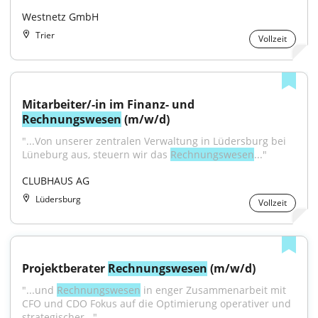
Westnetz GmbH
Trier
Vollzeit
Mitarbeiter/-in im Finanz- und 
Rechnungswesen
 (m/w/d)
"...Von unserer zentralen Verwaltung in Lüdersburg bei 
Lüneburg aus, steuern wir das 
Rechnungswesen
..."
CLUBHAUS AG
Lüdersburg
Vollzeit
Projektberater 
Rechnungswesen
 (m/w/d)
"...und 
Rechnungswesen
 in enger Zusammenarbeit mit 
CFO und CDO Fokus auf die Optimierung operativer und 
strategischer..."