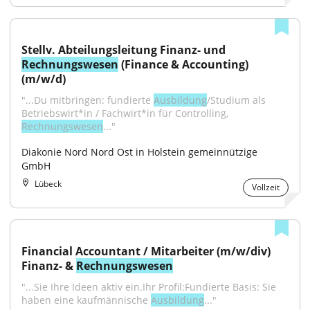
Stellv. Abteilungsleitung Finanz- und 
Rechnungswesen
 (Finance & Accounting) 
(m/w/d)
"...Du mitbringen: fundierte 
Ausbildung
/Studium als 
Betriebswirt*in / Fachwirt*in für Controlling, 
Rechnungswesen
..."
Diakonie Nord Nord Ost in Holstein gemeinnützige 
GmbH
Lübeck
Vollzeit
Financial Accountant / Mitarbeiter (m/w/div) 
Finanz- & 
Rechnungswesen
"...Sie Ihre Ideen aktiv ein.Ihr Profil:Fundierte Basis: Sie 
haben eine kaufmännische 
Ausbildung
..."