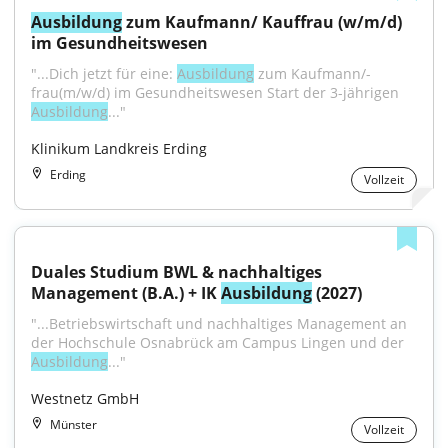
Ausbildung
 zum Kaufmann/ Kauffrau (w/m/d) 
im Gesundheitswesen
"...Dich jetzt für eine: 
Ausbildung
 zum Kaufmann/-
frau(m/w/d) im Gesundheitswesen Start der 3-jährigen 
Ausbildung
..."
Klinikum Landkreis Erding
Erding
Vollzeit
Duales Studium BWL & nachhaltiges 
Management (B.A.) + IK 
Ausbildung
 (2027)
"...Betriebswirtschaft und nachhaltiges Management an 
der Hochschule Osnabrück am Campus Lingen und der 
Ausbildung
..."
Westnetz GmbH
Münster
Vollzeit