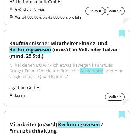
HS Umformtechnik GmbH
Grünsfeld-Paimar
Teilzeit
Vollzeit
Von 34.000,00 € bis 42.000,00 € pro Jahr
Kaufmännischer Mitarbeiter Finanz- und 
Rechnungswesen
 (m/w/d) in Voll- oder Teilzeit 
(mind. 25 Std.)
"...bei denen Du wirklich etwas bewegen kannstDas 
bringst Du mitEine kaufmännische 
Ausbildung
 oder eine 
vergleichbare Qualifikation..."
agathon GmbH
Essen
Vollzeit
Mitarbeiter (m/w/d) 
Rechnungswesen
 / 
Finanzbuchhaltung