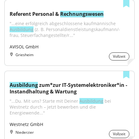
Referent Personal & 
Rechnungswesen
"...eine erfolgreich abgeschlossene kaufmännische 
Ausbildung
 (z. B. Personaldienstleistungskaufmann/-
frau, Steuerfachangestellte/r..."
AVISOL GmbH
Griesheim
Vollzeit
Ausbildung
 zum*zur IT-Systemelektroniker*in - 
Instandhaltung & Wartung
"...Du. Mit uns? Starte mit Deiner 
Ausbildung
 bei 
Westnetz durch – jetzt bewerben und die 
Energiewende..."
Westnetz GmbH
Niederzier
Vollzeit