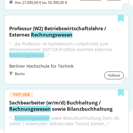
Von 27.000,00 € bis 50.300,00 €
Professur (W2) Betriebswirtschaftslehre / 
Externes 
Rechnungswesen
"...die Professur im Fachbereich I unbefristet zum 
Wintersemester 2027/28.ProfilSie möchten Externes 
Rechnungswesen
..."
Berliner Hochschule für Technik
Berlin
Vollzeit
TOP-JOB
Sachbearbeiter (w/m/d) Buchhaltung / 
Rechnungswesen
 sowie Bilanzbuchhaltung
"...
Rechnungswesen
 sowie Bilanzbuchhaltung Start: Ab 
sofort | Arbeitszeit: Vollzeit oder Teilzeit Zahlen..."