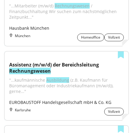
"...Mitarbeiter (m/w/d) 
Rechnungswesen
 / 
Finanzbuchhaltung Wir suchen zum nächstmöglichen 
Zeitpunkt..."
Hausbank München
München
Homeoffice
Vollzeit
Assistenz (m/w/d) der Bereichsleitung 
Rechnungswesen
"...kaufmännische 
Ausbildung
 (z.B. Kaufmann für 
Büromanagement oder Industriekaufmann (m/w/d)), 
gerne..."
EUROBAUSTOFF Handelsgesellschaft mbH & Co. KG
Karlsruhe
Vollzeit