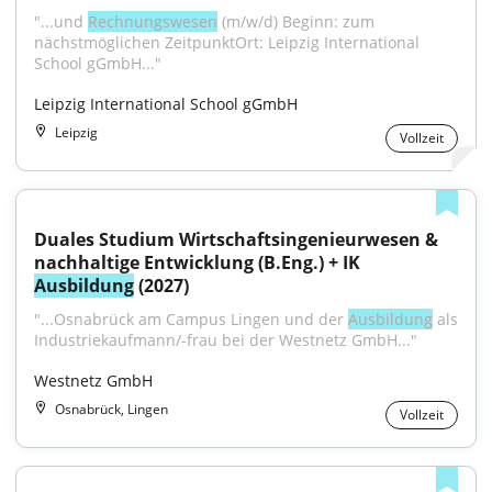
"...und 
Rechnungswesen
 (m/w/d) Beginn: zum 
nächstmöglichen ZeitpunktOrt: Leipzig International 
School gGmbH..."
Leipzig International School gGmbH
Leipzig
Vollzeit
Duales Studium Wirtschaftsingenieurwesen & 
nachhaltige Entwicklung (B.Eng.) + IK 
Ausbildung
 (2027)
"...Osnabrück am Campus Lingen und der 
Ausbildung
 als 
Industriekaufmann/-frau bei der Westnetz GmbH..."
Westnetz GmbH
Osnabrück, Lingen
Vollzeit