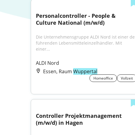
Personalcontroller - People & 
Culture National (m/w/d)
Die Unternehmensgruppe ALDI Nord ist einer der
führenden Lebensmitteleinzelhändler. Mit 
einer...
ALDI Nord
Essen, Raum
Wuppertal
Homeoffice
Vollzeit
Controller Projektmanagement 
(m/w/d) in Hagen