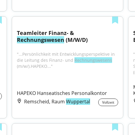
Teamleiter Finanz- & 
Rechnungswesen
 (M/W/D)
"...Persönlichkeit mit Entwicklungsperspektive in 
die Leitung des Finanz- und 
Rechnungswesens
(m/w/).HAPEKO..."
HAPEKO Hanseatisches Personalkontor
Remscheid, Raum
Wuppertal
Vollzeit