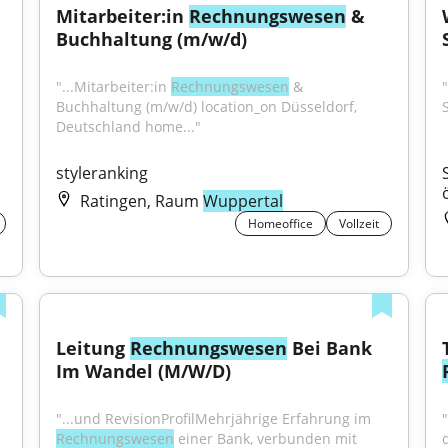
Mitarbeiter:in 
Rechnungswesen
 & 
Buchhaltung (m/w/d)
"...Mitarbeiter:in 
Rechnungswesen
 & 
"
Buchhaltung (m/w/d) location_on Düsseldorf, 
Deutschland home..."
styleranking
Ratingen, Raum
Wuppertal
Homeoffice
Vollzeit
Leitung 
Rechnungswesen
 Bei Bank 
Im Wandel (M/W/D)
"...und RevisionProfilMehrjährige Erfahrung im 
Rechnungswesen
 einer Bank, verbunden mit 