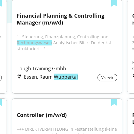
Financial Planning & Controlling 
Manager (m/w/d)
 
"...Steuerung, Finanzplanung, Controlling und 
Rechnungswesen
 Analytischer Blick: Du denkst 
strukturiert..."
Tough Training Gmbh
Essen, Raum
Wuppertal
Vollzeit
Controller (m/w/d)
+++ DIREKTVERMITTLUNG in Festanstellung (keine 