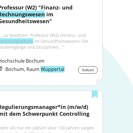
Professur (W2) "Finanz- und 
Rechnungswesen
 im 
Gesundheitswesen"
"...zu besetzen: Professur (W2) »Finanz- und 
Rechnungswesen
 im Gesundheitswesen« Die 
Studiengänge und Disziplinen..."
Hochschule Bochum
Bochum, Raum
Wuppertal
Vollzeit
Regulierungsmanager*in (m/w/d) 
mit dem Schwerpunkt Controlling
Mehr als nur ein JobSeit über 120 Jahren sorgen 