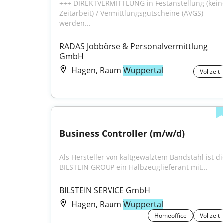
+++ DIREKTVERMITTLUNG in Festanstellung (keine
Zeitarbeit) / Vermittlungsgutscheine (AVGS) 
werden...
RADAS Jobbörse & Personalvermittlung 
GmbH
Hagen, Raum
Wuppertal
Vollzeit
Business Controller (m/w/d)
Als Hersteller von kaltgewalztem Bandstahl ist die
BILSTEIN GROUP ein Halbzeuglieferant mit...
BILSTEIN SERVICE GmbH
Hagen, Raum
Wuppertal
Homeoffice
Vollzeit