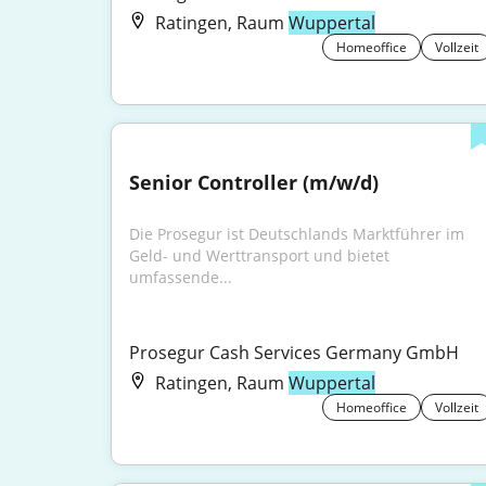
Ratingen, Raum
Wuppertal
Homeoffice
Vollzeit
Senior Controller (m/w/d)
Die Prosegur ist Deutschlands Marktführer im 
Geld- und Werttransport und bietet 
umfassende...
Prosegur Cash Services Germany GmbH
Ratingen, Raum
Wuppertal
Homeoffice
Vollzeit