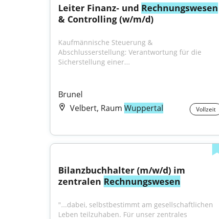
Leiter Finanz- und 
Rechnungswesen
& Controlling (w/m/d)
Kaufmännische Steuerung & 
Abschlusserstellung: Verantwortung für die 
Sicherstellung einer...
Brunel
Velbert, Raum
Wuppertal
Vollzeit
Bilanzbuchhalter (m/w/d) im 
zentralen 
Rechnungswesen
"...dabei, selbstbestimmt am gesellschaftlichen 
Leben teilzuhaben. Für unser zentrales 