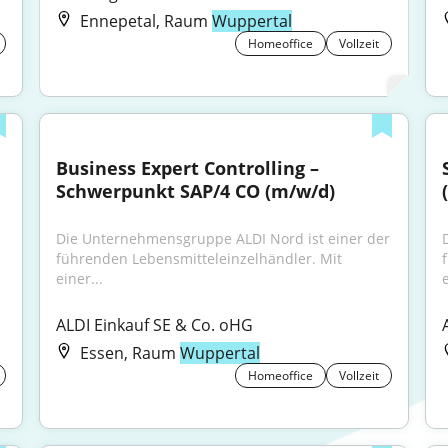
Ennepetal, Raum
Wuppertal
Homeoffice
Vollzeit
Business Expert Controlling – 
Schwerpunkt SAP/4 CO (m/w/d)
Die Unternehmensgruppe ALDI Nord ist einer der 
führenden Lebensmitteleinzelhändler. Mit 
einer...
e
ALDI Einkauf SE & Co. oHG
Essen, Raum
Wuppertal
Homeoffice
Vollzeit