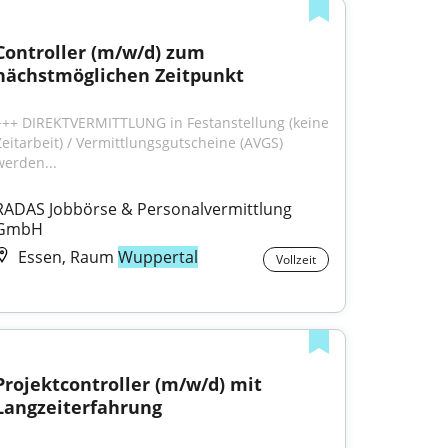
Controller (m/w/d) zum 
nächstmöglichen Zeitpunkt
+++ DIREKTVERMITTLUNG in Festanstellung (keine 
Zeitarbeit) / Vermittlungsgutscheine (AVGS) 
werden...
RADAS Jobbörse & Personalvermittlung 
GmbH
Essen, Raum
Wuppertal
Vollzeit
Projektcontroller (m/w/d) mit 
Langzeiterfahrung