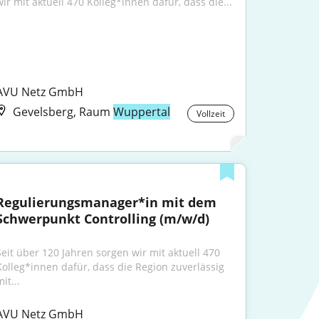
wir mit aktuell 470 Kolleg*innen dafür, dass die...
AVU Netz GmbH
Gevelsberg, Raum
Wuppertal
Vollzeit
Regulierungsmanager*in mit dem 
Schwerpunkt Controlling (m/w/d)
Seit über 120 Jahren sorgen wir mit aktuell 470 
Kolleg*innen dafür, dass die Region zuverlässig 
it...
AVU Netz GmbH