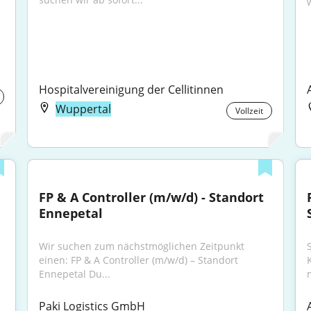
Hospitalvereinigung der Cellitinnen
Wuppertal
Vollzeit
FP & A Controller (m/w/d) - Standort 
Ennepetal
Wir suchen zum nächstmöglichen Zeitpunkt 
einen: FP & A Controller (m/w/d) – Standort 
Ennepetal Du...
m
Paki Logistics GmbH