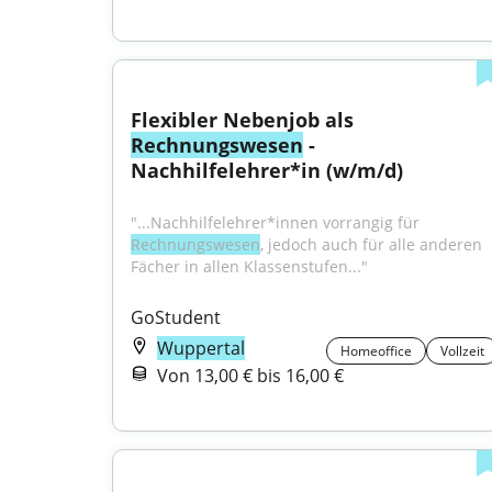
Flexibler Nebenjob als 
Rechnungswesen
 - 
Nachhilfelehrer*in (w/m/d)
"...Nachhilfelehrer*innen vorrangig für 
Rechnungswesen
, jedoch auch für alle anderen 
Fächer in allen Klassenstufen..."
GoStudent
Wuppertal
Homeoffice
Vollzeit
Von 13,00 € bis 16,00 €