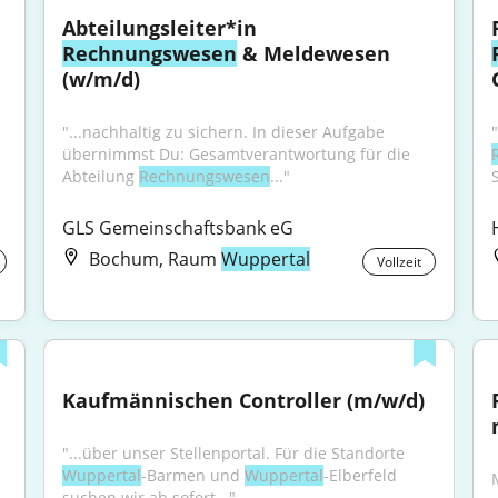
Abteilungsleiter*in 
Rechnungswesen
 & Meldewesen 
(w/m/d)
"...nachhaltig zu sichern. In dieser Aufgabe 
übernimmst Du: Gesamtverantwortung für die 
Abteilung 
Rechnungswesen
..."
GLS Gemeinschaftsbank eG
Bochum, Raum
Wuppertal
Vollzeit
Kaufmännischen Controller (m/w/d)
"...über unser Stellenportal. Für die Standorte 
Wuppertal
-Barmen und 
Wuppertal
-Elberfeld 
suchen wir ab sofort..."