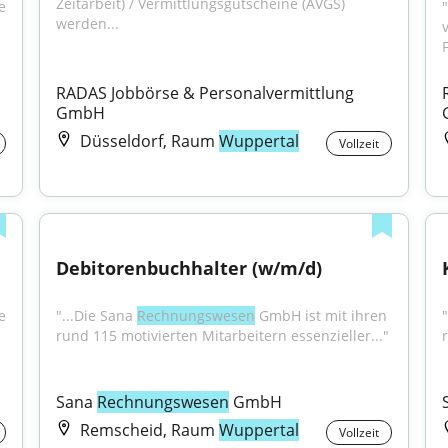
Zeitarbeit) / Vermittlungsgutscheine (AVGS) 
 
werden...
RADAS Jobbörse & Personalvermittlung 
GmbH
Düsseldorf, Raum
Wuppertal
Vollzeit
Debitorenbuchhalter (w/m/d)
 
"...Die Sana 
Rechnungswesen
 GmbH ist mit ihren 
"
rund 115 motivierten Mitarbeitern essenzieller..."
Sana 
Rechnungswesen
 GmbH
Remscheid, Raum
Wuppertal
Vollzeit