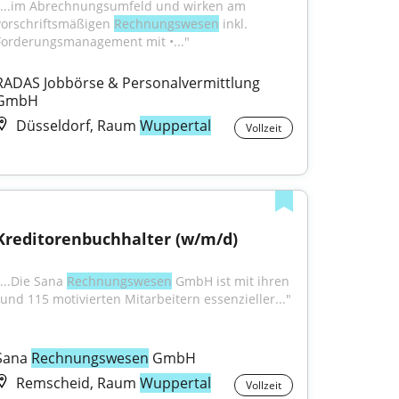
"...im Abrechnungsumfeld und wirken am 
vorschriftsmäßigen 
Rechnungswesen
 inkl. 
Forderungsmanagement mit •..."
RADAS Jobbörse & Personalvermittlung 
GmbH
Düsseldorf, Raum
Wuppertal
Vollzeit
Kreditorenbuchhalter (w/m/d)
...Die Sana 
Rechnungswesen
 GmbH ist mit ihren 
rund 115 motivierten Mitarbeitern essenzieller..."
Sana 
Rechnungswesen
 GmbH
Remscheid, Raum
Wuppertal
Vollzeit