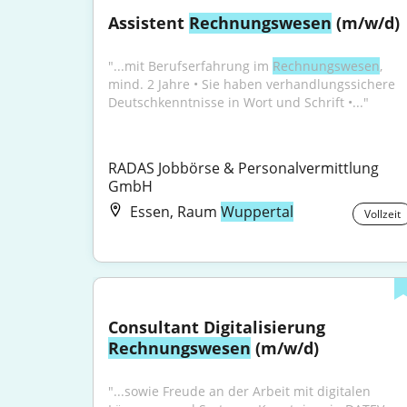
Assistent 
Rechnungswesen
 (m/w/d)
"...mit Berufserfahrung im 
Rechnungswesen
, 
mind. 2 Jahre • Sie haben verhandlungssichere 
Deutschkenntnisse in Wort und Schrift •..."
RADAS Jobbörse & Personalvermittlung 
GmbH
Essen, Raum
Wuppertal
Vollzeit
Consultant Digitalisierung 
Rechnungswesen
 (m/w/d)
"...sowie Freude an der Arbeit mit digitalen 