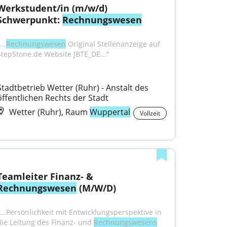
Werkstudent/in (m/w/d) 
Schwerpunkt: 
Rechnungswesen
...
Rechnungswesen
 Original Stellenanzeige auf 
StepStone.de Website JBTE_DE..."
Stadtbetrieb Wetter (Ruhr) - Anstalt des 
öffentlichen Rechts der Stadt
Wetter (Ruhr), Raum
Wuppertal
Vollzeit
Teamleiter Finanz- & 
Rechnungswesen
 (M/W/D)
"...Persönlichkeit mit Entwicklungsperspektive in 
die Leitung des Finanz- und 
Rechnungswesens