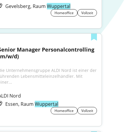
Gevelsberg, Raum
Wuppertal
Homeoffice
Vollzeit
Senior Manager Personalcontrolling 
(m/w/d)
Die Unternehmensgruppe ALDI Nord ist einer der 
führenden Lebensmitteleinzelhändler. Mit 
iner...
ALDI Nord
Essen, Raum
Wuppertal
Homeoffice
Vollzeit