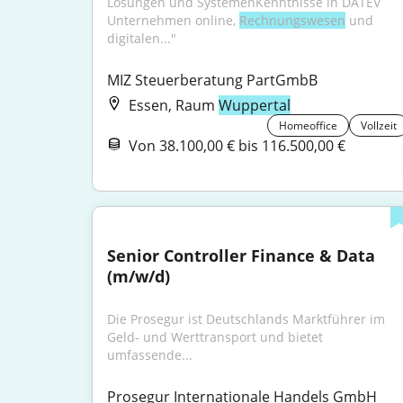
Lösungen und SystemenKenntnisse in DATEV 
Unternehmen online, 
Rechnungswesen
 und 
digitalen..."
MIZ Steuerberatung PartGmbB
Essen, Raum
Wuppertal
Homeoffice
Vollzeit
Von 38.100,00 € bis 116.500,00 €
Senior Controller Finance & Data 
(m/w/d)
Die Prosegur ist Deutschlands Marktführer im 
Geld- und Werttransport und bietet 
umfassende...
Prosegur Internationale Handels GmbH