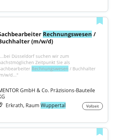
Sachbearbeiter 
Rechnungswesen
 / 
Buchhalter (m/w/d)
"...bei Düsseldorf suchen wir zum 
nächstmöglichen Zeitpunkt Sie als 
Sachbearbeiter 
Rechnungswesen
 / Buchhalter 
(m/w/d..."
MENTOR GmbH & Co. Präzisions-Bauteile 
KG
Erkrath, Raum
Wuppertal
Vollzeit